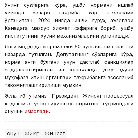
Унинг сўзларига кўра, ушбу нормани ишлаб
чиқишда халқаро тажриба ҳар томонлама
ўрганилган. 2024 йилда ишчи гуруҳ аъзолари
Канадага махсус хизмат сафарига бориб, ушбу
институтнинг ҳуқуқий механизмларини ўрганишди.
Янги моддада жарима ёки 50 кунгача қамоқ жазоси
назарда тутилган. Депутатнинг сўзларига кўра,
норма янги бўлгани учун дастлаб санкциялар
соддалаштирилган ва келажакда улар ҳуқуқни
муҳофаза қилиш органлари тажрибасига асосланиб
такомиллаштирилиши мумкин.
Эслатиб ўтамиз, Президент Жиноят-процессуал
кодексига ўзгартиришлар киритиш тўғрисидаги
қонунни
имзолади
.
Қонун
Фикр
Жиноят