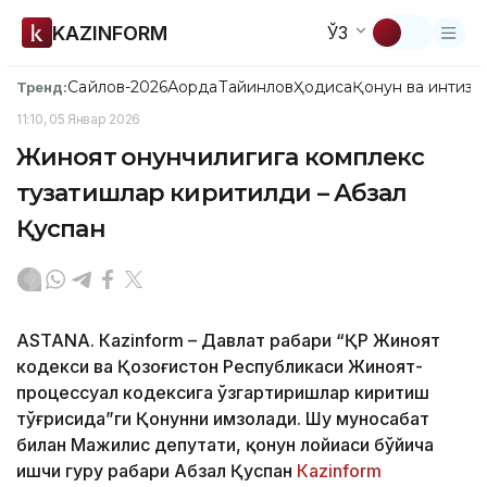
KAZINFORM
ЎЗ
Сайлов-2026
Ақорда
Тайинлов
Ҳодиса
Қонун ва интизо
Тренд:
11:10, 05 Январ 2026
Жиноят қонунчилигига комплекс
тузатишлар киритилди – Абзал
Қуспан
ASTANА. Кazinform – Давлат раҳбари “ҚР Жиноят
кодекси ва Қозоғистон Республикаси Жиноят-
процессуал кодексига ўзгартиришлар киритиш
тўғрисида”ги Қонунни имзолади. Шу муносабат
билан Мажилис депутати, қонун лойиҳаси бўйича
ишчи гуруҳ раҳбари Абзал Қуспан
Кazinform