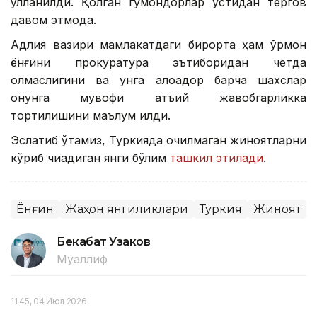
қўлланилди. Қолган гумондорлар устидан тергов
давом этмоқда.
Адлия вазири мамлакатдаги бирорта ҳам ўрмон
ёнғини прокуратура эътиборидан четда
қолмаслигини ва унга алоқадор барча шахслар
қонунга мувофиқ қатъий жавобгарликка
тортилишини маълум қилди.
Эслатиб ўтамиз, Туркияда очилмаган жиноятларни
кўриб чиқадиган янги бўлим
ташкил этилади
.
Ёнғин
Жаҳон янгиликлари
Туркия
Жиноят
Бекабат Узаков
Муаллиф
11:45, 04 Июл 2026