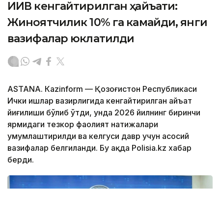
ИИВ кенгайтирилган ҳайъати:
Жиноятчилик 10% га камайди, янги
вазифалар юклатилди
ASTANА. Кazinform — Қозоғистон Республикаси
Ички ишлар вазирлигида кенгайтирилган ҳайъат
йиғилиши бўлиб ўтди, унда 2026 йилнинг биринчи
ярмидаги тезкор фаолият натижалари
умумлаштирилди ва келгуси давр учун асосий
вазифалар белгиланди. Бу ҳақда Polisia.kz хабар
берди.