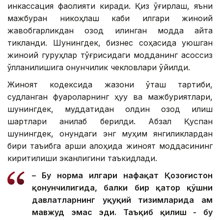
инкассация фаолияти киради. Қиз ўғирлаш, яъни
мажбуран никоҳлаш каби илгари жиноий
жавобгарликдан озод қилинган модда қайта
тикланди. Шунингдек, бизнес соҳасида уюшган
жиноий гуруҳлар тўғрисидаги модданинг асоссиз
қўлланилишига қонунчилик чекловлари қўйилди.
Жиноят кодексида жазони ўташ тартиби,
судланган фуқароларнинг ҳуқуқ ва мажбуриятлари,
шунингдек, муддатидан олдин озод қилиш
шартлари аниқлаб берилди. Абзал Қуспан
шунингдек, қонундаги энг муҳим янгиликлардан
бири таъқибга қарши алоҳида жиноят моддасининг
киритилиши эканлигини таъкидлади.
– Бу норма илгари нафақат Қозоғистон
қонунчилигида, балки бир қатор қўшни
давлатларнинг ҳуқуқий тизимларида ҳам
мавжуд эмас эди. Таъқиб қилиш - бу