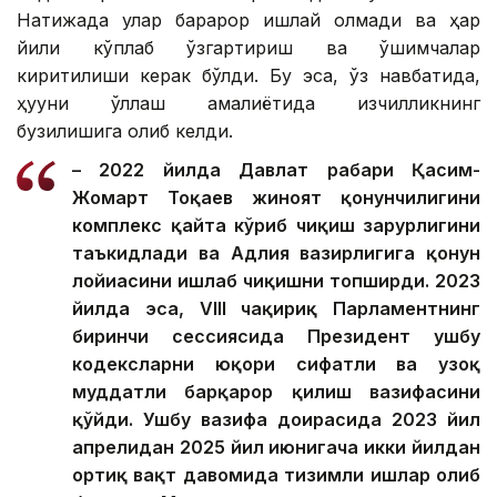
Натижада улар барқарор ишлай олмади ва ҳар
йили кўплаб ўзгартириш ва қўшимчалар
киритилиши керак бўлди. Бу эса, ўз навбатида,
ҳуқуқни қўллаш амалиётида изчилликнинг
бузилишига олиб келди.
– 2022 йилда Давлат раҳбари Қасим-
Жомарт Тоқаев жиноят қонунчилигини
комплекс қайта кўриб чиқиш зарурлигини
таъкидлади ва Адлия вазирлигига қонун
лойиҳасини ишлаб чиқишни топширди. 2023
йилда эса, VIII чақириқ Парламентнинг
биринчи сессиясида Президент ушбу
кодексларни юқори сифатли ва узоқ
муддатли барқарор қилиш вазифасини
қўйди. Ушбу вазифа доирасида 2023 йил
апрелидан 2025 йил июнигача икки йилдан
ортиқ вақт давомида тизимли ишлар олиб