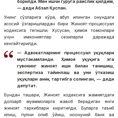
борилди. Мен ишчи гуруҳга раислик қилдим,
— деди Абзал Қуспан.
Унинг сўзларига кўра, қабул қилинган қонундаги
асосий ўзгаришлардан бири Жиноят-процессуал
кодексига тегишли. Хусусан, ҳимоя томонлари
учун имкониятлар сезиларли даражада
кенгайтирилди.
— Адвокатларнинг процессуал ҳуқуқлари
мустаҳкамланди. Ҳимоя ҳуқуқига эга
гувоҳнинг жиноят иши билан танишиш,
экспертиза тайинлаш ва уни ўтказиш
ҳуқуқлари аниқ тартибга солинган, — деди
депутат.
Бундан ташқари, Жиноят кодексига жамиятдаги
долзарб муаммоларга жавоб берадиган янги
жиноят таркиблари киритилди. Буларга таъқиб
қилиш, пулни олиб қўйиш, ноқонуний банк ва