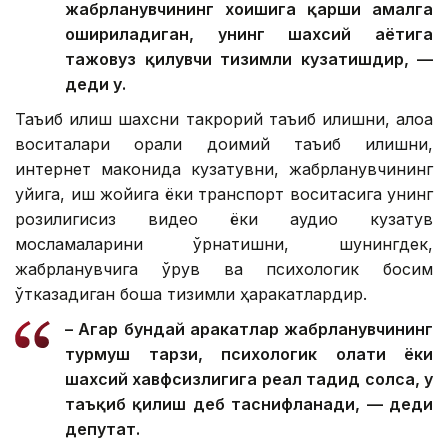
жабрланувчининг хоҳишига қарши амалга
ошириладиган, унинг шахсий ҳаётига
тажовуз қилувчи тизимли кузатишдир, —
деди у.
Таъқиб қилиш шахсни такрорий таъқиб қилишни, алоқа
воситалари орқали доимий таъқиб қилишни,
интернет маконида кузатувни, жабрланувчининг
уйига, иш жойига ёки транспорт воситасига унинг
розилигисиз видео ёки аудио кузатув
мосламаларини ўрнатишни, шунингдек,
жабрланувчига қўрқув ва психологик босим
ўтказадиган бошқа тизимли ҳаракатлардир.
– Агар бундай ҳаракатлар жабрланувчининг
турмуш тарзи, психологик ҳолати ёки
шахсий хавфсизлигига реал таҳдид солса, у
таъқиб қилиш деб таснифланади, — деди
депутат.