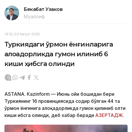
Бекабат Узаков
Муаллиф
14:10, 03 Август 2026
Туркиядаги ўрмон ёнғинларига
алоқадорликда гумон қилиниб 6
киши ҳибсга олинди
ASTANА. Кazinform — Июнь ойи бошидан бери
Туркиянинг 16 провинциясида содир бўлган 44 та
ўрмон ёнғинига алоқадорликда гумон қилиниб олти
киши ҳибсга олинди, деб хабар беради
АЗЕРТАДЖ
.