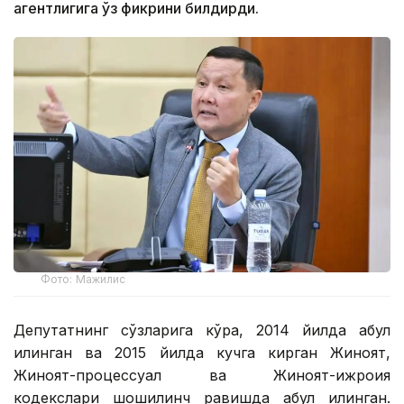
агентлигига ўз фикрини билдирди.
Фото: Мажилис
Депутатнинг сўзларига кўра, 2014 йилда қабул
қилинган ва 2015 йилда кучга кирган Жиноят,
Жиноят-процессуал ва Жиноят-ижроия
кодекслари шошилинч равишда қабул қилинган.