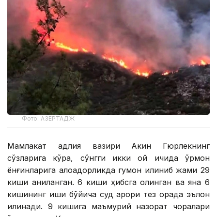
Фото: АЗЕРТАДЖ
Мамлакат адлия вазири Акин Гюрлекнинг
сўзларига кўра, сўнгги икки ой ичида ўрмон
ёнғинларига алоқадорликда гумон қилиниб жами 29
киши аниқланган. 6 киши ҳибсга олинган ва яна 6
кишининг иши бўйича суд қарори тез орада эълон
қилинади. 9 кишига маъмурий назорат чоралари