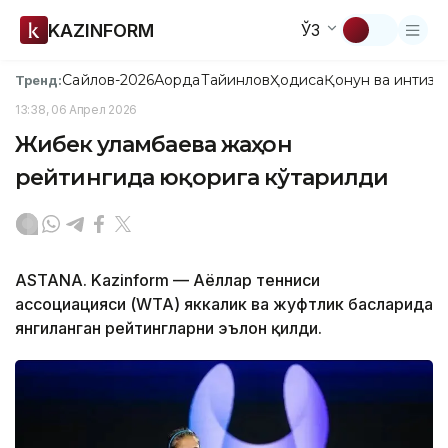
KAZINFORM
ЎЗ
Сайлов-2026
Ақорда
Тайинлов
Ҳодиса
Қонун ва интизо
Тренд:
13:38, 06 Апрел 2026
Жибек Қуламбаева жаҳон
рейтингида юқорига кўтарилди
ASTANA. Kazinform — Аёллар тенниси
ассоциацияси (WТА) яккалик ва жуфтлик баҳсларида
янгиланган рейтингларни эълон қилди.