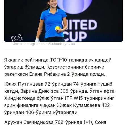
Фото: instagram.com/kulambayevaa
Яккалик рейтингда ТОП-10 таликда ҳеч қандай
ўзгариш бўлмади. Қозоғистоннинг биринчи
ракеткаси Елена Рибакина 2-ўринда қолди.
Юлия Путинцева 72-ўриндан 74-ўринга тушиб
кетди, Зарина Дияс эса 306-ўринда. Ўтган ҳафта
Ҳиндистонда бўлиб ўтган ITF W15 турнирининг
ярим финалига чиққан Жибек Қуламбаева 422-
ўриндан 406-ўринга кўтарилди.
Аружан Сағиндиқова 768-ўринда (+1), Соня