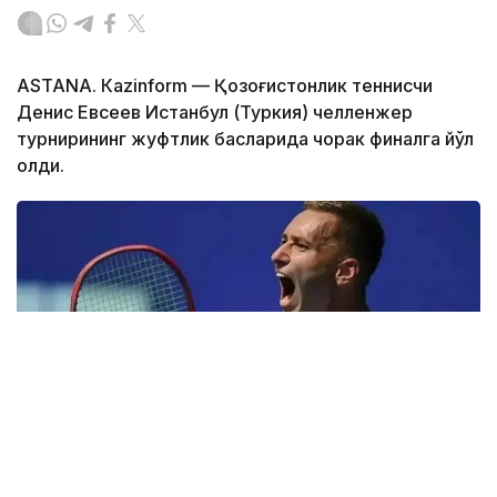
ASTANА. Кazinform — Қозоғистонлик теннисчи
Денис Евсеев Истанбул (Туркия) челленжер
турнирининг жуфтлик баҳсларида чорак финалга йўл
олди.