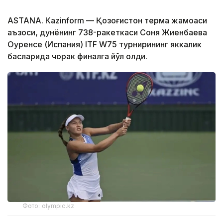
ASTANА. Кazinform — Қозоғистон терма жамоаси
аъзоси, дунёнинг 738-ракеткаси Соня Жиенбаева
Оуренсе (Испания) ITF W75 турнирининг яккалик
баҳсларида чорак финалга йўл олди.
Фото: olympic.kz