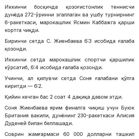
Иккинчи босқичда қозоғистонлик теннисчи
дунёда 272-ўринни эгаллаган ва ушбу турнирнинг
6-ракеткаси, марокашлик Ясмин Каббажга қарши
кортга чиқди.
Биринчи сетда С. Жиенбаева 6:3 ҳисобида ғалаба
қозонди.
Иккинчи сетда марокашлик спортчи қаршилик
кўрсатиб, 6:4 ҳисобида ғалаба қозонди.
Учинчи, ҳал қилувчи сетда Соня ғалабани қўлга
киритди — 6:2.
Қийин кечган баҳс 2 соат 4 дақиқа давом этди.
Соня Жиенбаева ярим финалга чиқиш учун Буюк
Британия вакили, дунёнинг 230-ракеткаси Алисия
Дуденей билан беллашади.
Соврин жамғармаси 60 000 долларни ташкил