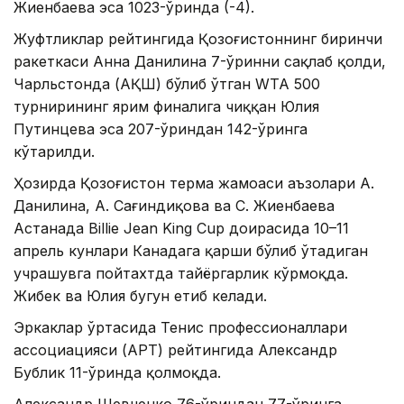
Жиенбаева эса 1023-ўринда (-4).
Жуфтликлар рейтингида Қозоғистоннинг биринчи
ракеткаси Анна Данилина 7-ўринни сақлаб қолди,
Чарльстонда (АҚШ) бўлиб ўтган WТА 500
турнирининг ярим финалига чиққан Юлия
Путинцева эса 207-ўриндан 142-ўринга
кўтарилди.
Ҳозирда Қозоғистон терма жамоаси аъзолари А.
Данилина, А. Сағиндиқова ва С. Жиенбаева
Астанада Billie Jean King Cup доирасида 10–11
апрель кунлари Канадага қарши бўлиб ўтадиган
учрашувга пойтахтда тайёргарлик кўрмоқда.
Жибек ва Юлия бугун етиб келади.
Эркаклар ўртасида Тенис профессионаллари
ассоциацияси (APT) рейтингида Александр
Бублик 11-ўринда қолмоқда.
Александр Шевченко 76-ўриндан 77-ўринга