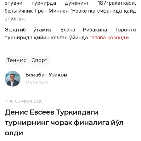
этувчи турнирда дунёнинг 187-ракеткаси,
бельгиялик Грет Миннен 1-ракетка сифатида қайд
этилган.
Эслатиб ўтамиз, Елена Рибакина Торонто
турнирида қийин кечган ўйинда
ғалаба қозонди
.
Теннис
Спорт
Бекабат Узаков
Муаллиф
14:10, 06 Август 2026
Денис Евсеев Туркиядаги
турнирнинг чорак финалига йўл
олди