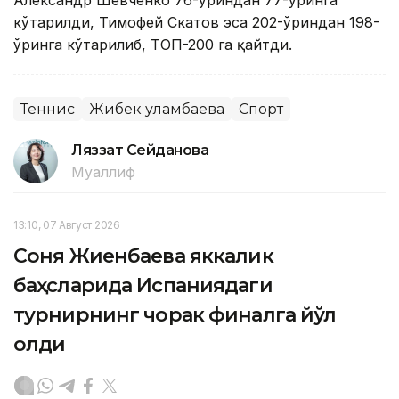
кўтарилди, Тимофей Скатов эса 202-ўриндан 198-
ўринга кўтарилиб, ТОП-200 га қайтди.
Теннис
Жибек Қуламбаева
Спорт
Ляззат Сейданова
Муаллиф
13:10, 07 Август 2026
Соня Жиенбаева яккалик
баҳсларида Испаниядаги
турнирнинг чорак финалга йўл
олди