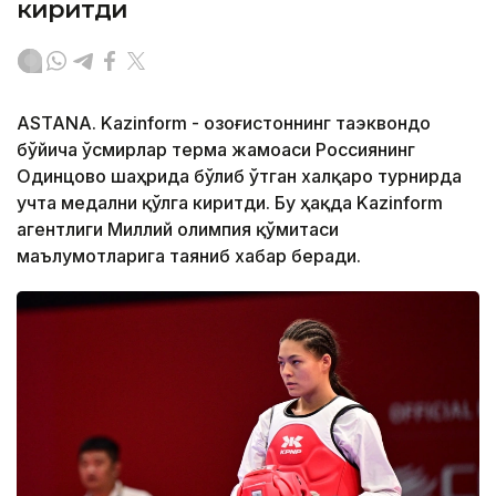
киритди
ASTANA. Kazinform - Қозоғистоннинг таэквондо
бўйича ўсмирлар терма жамоаси Россиянинг
Одинцово шаҳрида бўлиб ўтган халқаро турнирда
учта медални қўлга киритди. Бу ҳақда Kazinform
агентлиги Миллий олимпия қўмитаси
маълумотларига таяниб хабар беради.