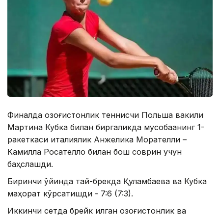
Финалда қозоғистонлик теннисчи Польша вакили
Мартина Кубка билан биргаликда мусобақанинг 1-
ракеткаси италиялик Анжелика Морателли –
Камилла Росателло билан бош соврин учун
баҳслашди.
Биринчи ўйинда тай-брекда Қуламбаева ва Кубка
маҳорат кўрсатишди - 7:6 (7:3).
Иккинчи сетда брейк қилган қозоғистонлик ва