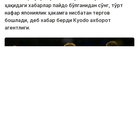
ҳақидаги хабарлар пайдо бўлганидан сўнг, тўрт
нафар япониялик ҳакамга нисбатан тергов
бошлади, деб хабар берди Кyodo ахборот
агентлиги.
Фото: Kyodo
Масаладан хабардор манбанинг сўзларига кўра,