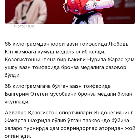
Фото: НОК
68 килограммдан юқори вазн тоифасида Любовь
Юн жамоага кумуш медаль олиб келди.
Қозоғистоннинг яна бир вакили Нурила Жарас ҳам
ушбу вазн тоифасида бронза медалига сазовор
бўлди.
68 килограммгача бўлган вазн тоифасида
Балгерим Отеген мусобақани бронза медали билан
якунлади.
Аввалроқ Қозоғистон спортчилари Индонезиянинг
Жакарта шаҳрида бўлиб ўтган таэквондо бўйича
халқаро турнирда ҳам совриндорлар қаторидан жой
олган эди.