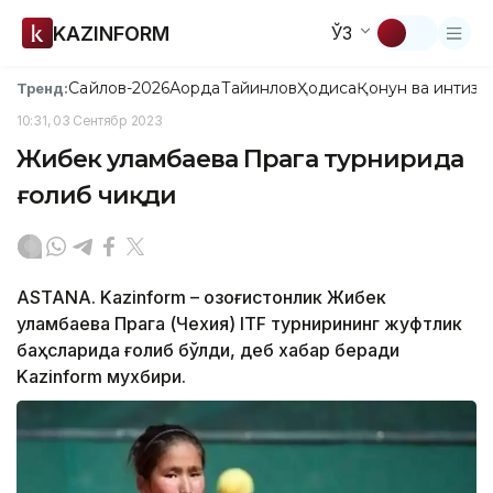
KAZINFORM
ЎЗ
Сайлов-2026
Ақорда
Тайинлов
Ҳодиса
Қонун ва интизо
Тренд:
10:31, 03 Сентябр 2023
Жибек Қуламбаева Прага турнирида
ғолиб чиқди
ASTANA. Kazinform – Қозоғистонлик Жибек
Қуламбаева Прага (Чехия) ITF турнирининг жуфтлик
баҳсларида ғолиб бўлди, деб хабар беради
Kazinform мухбири.