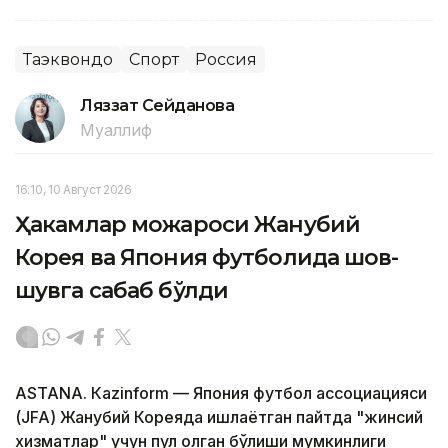
Таэквондо
Спорт
Россия
Ляззат Сейданова
Муаллиф
16:10, 10 Август 2026
Ҳакамлар можароси Жанубий
Корея ва Япония футболида шов-
шувга сабаб бўлди
ASTANА. Кazinform — Япония футбол ассоциацияси
(JFA) Жанубий Кореяда ишлаётган пайтда "жинсий
хизматлар" учун пул олган бўлиши мумкинлиги