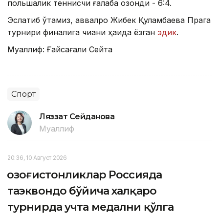
польшалик теннисчи ғалаба қозонди - 6:4.
Эслатиб ўтамиз, аввалроқ Жибек Қуламбаева Прага
турнири финалига чиққани ҳақида ёзган
эдик
.
Муаллиф: Ғайсағали Сейтақ
Спорт
Ляззат Сейданова
Муаллиф
20:36, 10 Август 2026
Қозоғистонликлар Россияда
таэквондо бўйича халқаро
турнирда учта медални қўлга