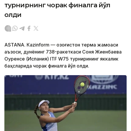
турнирнинг чорак финалга йўл
олди
ASTANА. Кazinform — Қозоғистон терма жамоаси
аъзоси, дунёнинг 738-ракеткаси Соня Жиенбаева
Оуренсе (Испания) ITF W75 турнирининг яккалик
баҳсларида чорак финалга йўл олди.