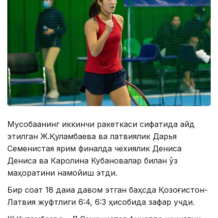
Мусобақанинг иккинчи ракеткаси сифатида қайд
этилган Ж.Қуламбаева ва латвиялик Дарья
Семенистая ярим финалда чехиялик Дениса
Дениса ва Каролина Кубановалар билан ўз
маҳоратини намойиш этди.
Бир соат 18 дақиқа давом этган баҳсда Қозоғистон-
Латвия жуфтлиги 6:4, 6:3 ҳисобида зафар қучди.