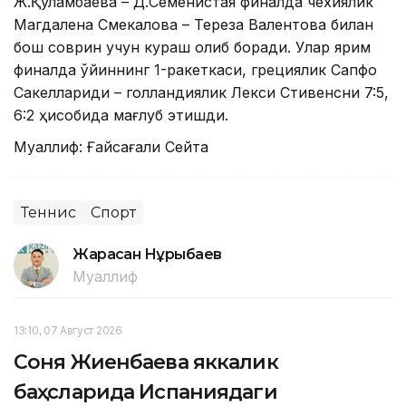
Ж.Қуламбаева – Д.Семенистая финалда чехиялик
Магдалена Смекалова – Тереза Валентова билан
бош соврин учун кураш олиб боради. Улар ярим
финалда ўйиннинг 1-ракеткаси, грециялик Сапфо
Сакеллариди – голландиялик Лекси Стивенсни 7:5,
6:2 ҳисобида мағлуб этишди.
Муаллиф: Ғайсағали Сейтақ
Теннис
Спорт
Жарасқан Нұрыбаев
Муаллиф
13:10, 07 Август 2026
Соня Жиенбаева яккалик
баҳсларида Испаниядаги