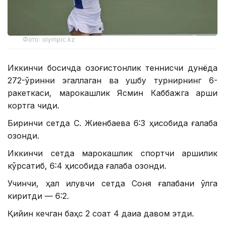
Фото: olympic.kz
Иккинчи босқичда қозоғистонлик теннисчи дунёда
272-ўринни эгаллаган ва ушбу турнирнинг 6-
ракеткаси, марокашлик Ясмин Каббажга қарши
кортга чиқди.
Биринчи сетда С. Жиенбаева 6:3 ҳисобида ғалаба
қозонди.
Иккинчи сетда марокашлик спортчи қаршилик
кўрсатиб, 6:4 ҳисобида ғалаба қозонди.
Учинчи, ҳал қилувчи сетда Соня ғалабани қўлга
киритди — 6:2.
Қийин кечган баҳс 2 соат 4 дақиқа давом этди.