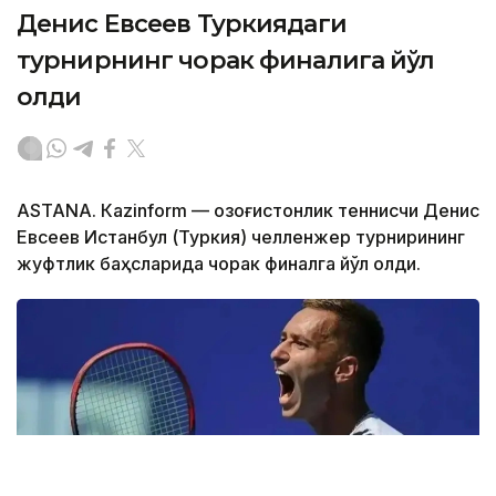
Денис Евсеев Туркиядаги
турнирнинг чорак финалига йўл
олди
ASTANА. Кazinform — Қозоғистонлик теннисчи Денис
Евсеев Истанбул (Туркия) челленжер турнирининг
жуфтлик баҳсларида чорак финалга йўл олди.