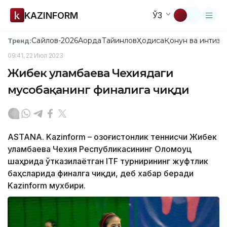
KAZINFORM
ЎЗ
Сайлов-2026
Ақорда
Тайинлов
Ҳодиса
Қонун ва интизо
Тренд:
09:41, 22 Июл 2023
Жибек Қуламбаева Чехиядаги
мусобақанинг финалига чиқди
ASTANA. Kazinform – Қозоғистонлик теннисчи Жибек
Қуламбаева Чехия Республикасининг Оломоуц
шаҳрида ўтказилаётган ITF турнирининг жуфтлик
баҳсларида финалга чиқди, деб хабар беради
Kazinform мухбири.