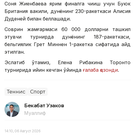
Соня Жиенбаева ярим финалга чиқиш учун Буюк
Британия вакили, дунёнинг 230-ракеткаси Алисия
Дуденей билан беллашади.
Соврин жамғармаси 60 000 долларни ташкил
этувчи турнирда дунёнинг 187-ракеткаси,
бельгиялик Грет Миннен 1-ракетка сифатида қайд
этилган.
Эслатиб ўтамиз, Елена Рибакина Торонто
турнирида қийин кечган ўйинда
ғалаба қозонди
.
Теннис
Спорт
Бекабат Узаков
Муаллиф
14:10, 06 Август 2026