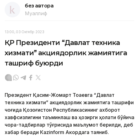
без автора
Муаллиф
13:00, 03 Октябр 2023
ҚР Президенти “Давлат техника
хизмати” акциядорлик жамиятига
ташриф буюрди
Президент Қасим-Жомарт Тоқаевга “Давлат
техника хизмати” акциядорлик жамиятига ташрифи
чоғида Қозоғистон Республикасининг ахборот
хавфсизлигини таъминлаш ва ҳозирги ҳолати бўйича
чора-тадбирлар тўғрисида маълумот берилди, деб
хабар беради Каzinform Акордага таяниб.