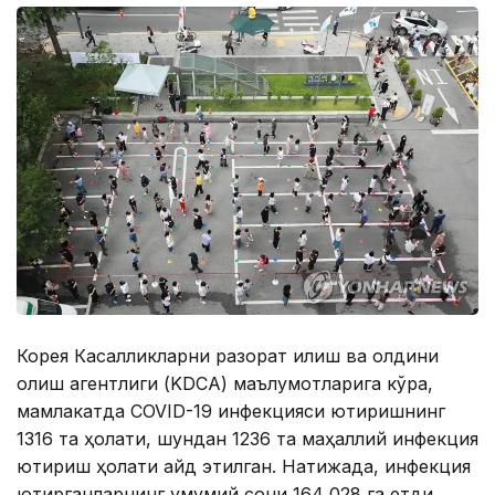
Корея Касалликларни разорат қилиш ва олдини
олиш агентлиги (KDCA) маълумотларига кўра,
мамлакатда COVID-19 инфекцияси юқтиришнинг
1316 та ҳолати, шундан 1236 та маҳаллий инфекция
юқтириш ҳолати қайд этилган. Натижада, инфекция
юқтирганларнинг умумий сони 164 028 га етди.