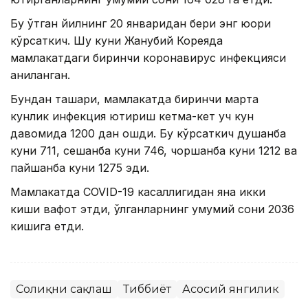
Бу ўтган йилнинг 20 январидан бери энг юқори
кўрсаткич. Шу куни Жанубий Кореяда
мамлакатдаги биринчи коронавирус инфекцияси
аниқланган.
Бундан ташқари, мамлакатда биринчи марта
кунлик инфекция юқтириш кетма-кет уч кун
давомида 1200 дан ошди. Бу кўрсаткич душанба
куни 711, сешанба куни 746, чоршанба куни 1212 ва
пайшанба куни 1275 эди.
Мамлакатда COVID-19 касаллигидан яна икки
киши вафот этди, ўлганларнинг умумий сони 2036
кишига етди.
Соғлиқни сақлаш
Тиббиёт
Асосий янгилик