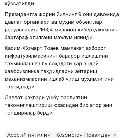
кўрсатилди.
Президентга жорий йилнинг 9 ойи давомида
давлат органлари ва муҳим объектлар
ресурсларига 163,4 миллион киберҳужумнинг
бартараф этилгани маълум қилинди.
Қасим-Жомарт Тоқаев мамлакат ахборот
инфратузилмасининг барқарор ишлашини
таъминлаш ва бу соҳадаги ҳар қандай
хавфсизликка таҳдидларни қайтариш
механизмларини ишлаб чиқиш муҳимлигини
таъкидлади.
Давлат раҳбари ушбу фаолиятни
такомиллаштириш юзасидан бир қатор аниқ
топшириқлар берди.
Асосий янгилик
Қозоғистон Президенти