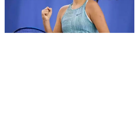
Фото: ktf.kz
Дунёнинг 829-ракеткаси, ушбу мусобақанинг 3-
ракеткаси А. Саөиндиыова финалда жаҳон
рейтингида 1253-ўринни эгаллаб турган
ҳиндистонлик Вайшнави Адкарга қарши
чемпионлик учун кураш олиб борди.
Биринчи партия кескин курашлар остида ўтди,
Аружан тай-брейкда муваффақиятли ўйнади - 7:6
(8:6).