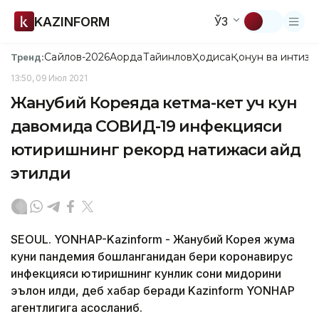
KAZINFORM
ЎЗ
Сайлов-2026
Ақорда
Тайинлов
Ҳодиса
Қонун ва интизо
Тренд:
13:50, 09 Июл 2021
Жанубий Кореяда кетма-кет уч кун
давомида CОВИД-19 инфекцияси
юқтиришнинг рекорд натижаси қайд
этилди
SEOUL. YONHAP-Kazinform - Жанубий Корея жума
куни пандемия бошланганидан бери коронавирус
инфекцияси юқтиришнинг кунлик сони миқдорини
эълон қилди, деб хабар беради Kazinform YONHAP
агентлигига асосланиб.