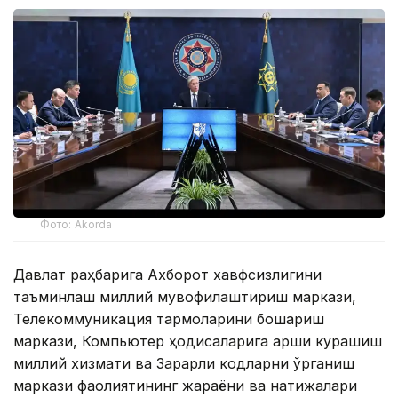
Фото: Akorda
Давлат раҳбарига Ахборот хавфсизлигини
таъминлаш миллий мувофиқлаштириш маркази,
Телекоммуникация тармоқларини бошқариш
маркази, Компьютер ҳодисаларига қарши курашиш
миллий хизмати ва Зарарли кодларни ўрганиш
маркази фаолиятининг жараёни ва натижалари