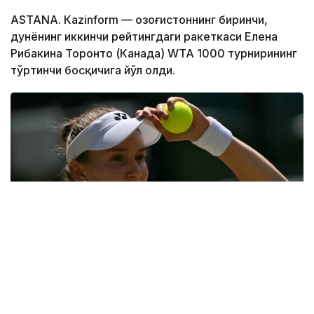
ASTANА. Кazinform — Қозоғистоннинг биринчи,
дунёнинг иккинчи рейтингдаги ракеткаси Елена
Рибакина Торонто (Канада) WТА 1000 турнирининг
тўртинчи босқичига йўл олди.
Фото: ҚТФ