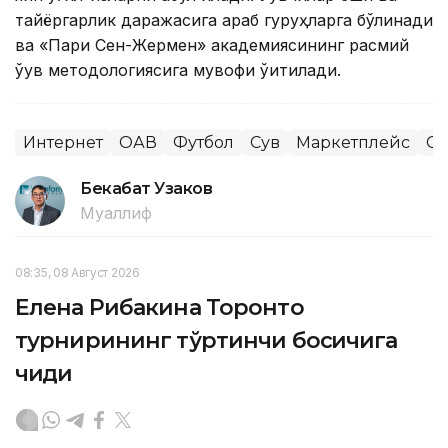
тайёргарлик даражасига қараб гуруҳларга бўлинади
ва «Пари Сен-Жермен» академиясининг расмий
ўқув методологиясига мувофиқ ўқитилади.
Интернет
ОАВ
Футбол
Сув
Маркетплейс
Сп
Бекабат Узаков
Муаллиф
08:35, 08 Август 2026
Елена Рибакина Торонто
турнирининг тўртинчи босқичига
чиқди