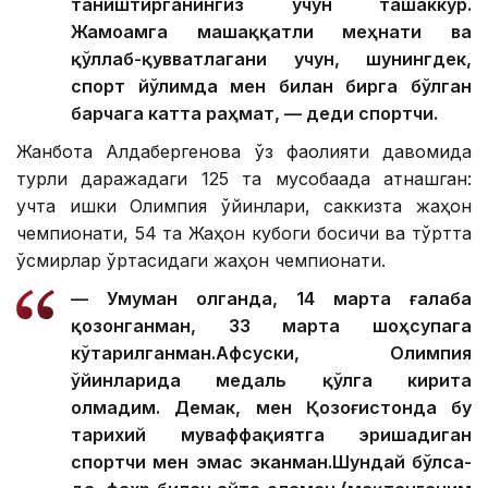
таништирганингиз учун ташаккур.
Жамоамга машаққатли меҳнати ва
қўллаб-қувватлагани учун, шунингдек,
спорт йўлимда мен билан бирга бўлган
барчага катта раҳмат, — деди спортчи.
Жанбота Алдабергенова ўз фаолияти давомида
турли даражадаги 125 та мусобақада қатнашган:
учта қишки Олимпия ўйинлари, саккизта жаҳон
чемпионати, 54 та Жаҳон кубоги босқичи ва тўртта
ўсмирлар ўртасидаги жаҳон чемпионати.
— Умуман олганда, 14 марта ғалаба
қозонганман, 33 марта шоҳсупага
кўтарилганман.Афсуски, Олимпия
ўйинларида медаль қўлга кирита
олмадим. Демак, мен Қозоғистонда бу
тарихий муваффақиятга эришадиган
спортчи мен эмас эканман.Шундай бўлса-