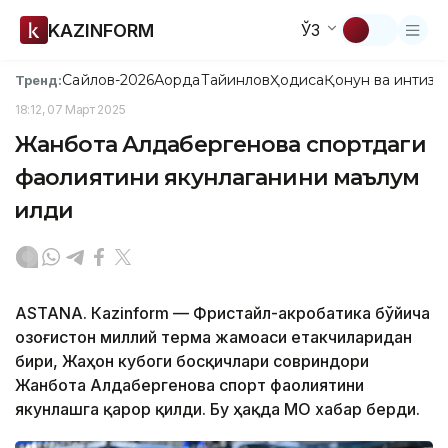
KAZINFORM
ЎЗ
Сайлов-2026
Ақорда
Тайинлов
Ҳодиса
Қонун ва интизо
Тренд:
18:12, 07 Март 2025
Жанбота Алдабергенова спортдаги
фаолиятини якунлаганини маълум
қилди
ASTANА. Кazinform — Фристайл-акробатика бўйича
Қозоғистон миллий терма жамоаси етакчиларидан
бири, Жаҳон кубоги босқичлари совриндори
Жанбота Алдабергенова спорт фаолиятини
якунлашга қарор қилди. Бу ҳақда МОҚ хабар берди.