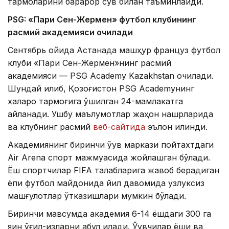
тармоқларини барқарор сув билан таъминлайди.
PSG: «Пари Сен-Жермен» футбол клубининг
расмий академияси очилади
Сентябрь ойида Астанада машҳур француз футбол
клуби «Пари Сен-Жермен»нинг расмий
академияси — PSG Academy Kazakhstan очилади.
Шундай қилиб, Қозоғистон PSG Academyнинг
халқаро тармоғига қўшилган 24-мамлакатга
айланади. Ушбу маълумотлар жаҳон нашрларида
ва клубнинг расмий
веб-сайтида
эълон қилинди.
Академиянинг биринчи ўқув маркази пойтахтдаги
Air Arena спорт мажмуасида жойлашган бўлади.
Ёш спортчилар FIFA талабларига жавоб берадиган
ёпиқ футбол майдонида йил давомида узлуксиз
машғулотлар ўтказишлари мумкин бўлади.
Биринчи мавсумда академия 6-14 ёшдаги 300 га
яқин ўғил-қизларни қабул қилади. Ўқувчилар ёши ва