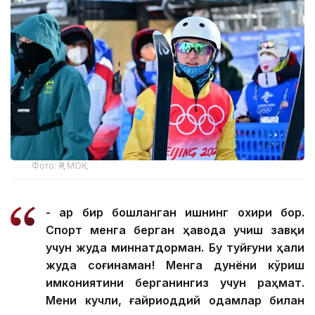
Фото: ҚР МОҚ
- Ҳар бир бошланган ишнинг охири бор.
Спорт менга берган ҳавода учиш завқи
учун жуда миннатдорман. Бу туйғуни ҳали
жуда соғинаман! Менга дунёни кўриш
имкониятини берганингиз учун раҳмат.
Мени кучли, ғайриоддий одамлар билан