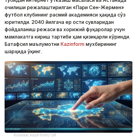
тубидан интернет ўтказиш масаласи ва Астанада
очилиши режалаштирилган «Пари Сен-Жермен»
футбол клубининг расмий академияси ҳақида сўз
юритилди. 2040 йилгача ер ости сувларидан
фойдаланиш режаси ва хорижий фуқаролар учун
мамлакатга кириш тартиби ҳам қизиқарли кўринди.
Батафсил маълумотни
Кazinform
мухбирининг
шарҳида ўқинг.
Коллаж: kazinform/ СИ