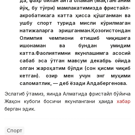
да, фахр билан айта оламан (мақтанганим
йўқ, бу тўғри) мамлакатимизда фристайл-
акробатикага катта ҳисса қўшганман ва
ушбу спорт турида мисли кўрилмаган
натижаларга эришганман.Қозоғистондан
Олимпия чемпиони етишиб чиқишига
ишонаман ва бундан умидим
катта.Фаолиятимни якунлашимга асосий
сабаб эса ўтган мавсум декабрь ойида
олган жароҳатим бўлди (сон қисми чиқиб
кетган). Ҳозир мен учун энг муҳими
саломатлик, — деб ёзади Алдабергенова.
Эслатиб ўтамиз, яқинда Алматида фристайл бўйича
Жаҳон кубоги босқичи якунлангани ҳақида
хабар
берган эдик.
Спорт