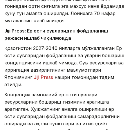
тоннадан ортиқ сиғимга эга махсус кема ёрдамида
куну тун амалга оширилди. Лойиҳага 70 нафар
мутахассис жалб қилинди.
Jiji Press: Ер ости сувларидан фойдаланиш
режаси ишлаб чиқилмоқда
Қозоғистон 2027-2040 йилларга мўлжалланган Ер
ости сувларидан фойдаланиш ва уларни бошқариш
концепциясини ишлаб чиқмоқда. Сув ресурслари ва
ирригация вазирлигининг маълумотлари
Япониянинг
Jiji Press
нашри томонидан тақдим
этилди.
Концепция замонавий ер ости сувлари
ресурсларини бошқариш тизимини яратишга
қаратилган. Ҳужжатнинг амалга оширилиши ер
ости сувларидан фойдаланиш самарадорлигини
оширади ва аҳоли пунктлари ва иқтисодиёт