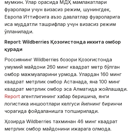
мумкин. Улар орасида МДҲ мамлакатлари
фуқаролари учун визасиз режим, шунингдек,
Европа Иттифоқига аъзо давлатлар фуқароларига
қисқа муддатли ташрифлар учун визасиз режим
қўлланилади.
Report: Wildberries Қозоғистонда иккита омбор
қуради
Россиянинг Wildberries бозори Қозоғистонда
умумий майдони 260 минг квадрат метр бўлган
омбор мажмуаларини қурмоқда. Улардан 160 минг
квадрат метрлик омбор Астанада, яна 100 минг
квадрат метрлик омбор эса Алматида жойлашади.
Report
агентлигининг хабар беришича, янги
логистика иншоотлари келгуси йилнинг биринчи
чорагида фойдаланишга топширилади.
Ҳозирда Wildberries тахминан 46 минг квадрат
метрлик омбор майдонини ижарага олмоқда.