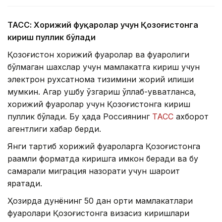
ТАСС: Хорижий фуқаролар учун Қозоғистонга
кириш пуллик бўлади
Қозоғистон хорижий фуқаролар ва фуқаролиги
бўлмаган шахслар учун мамлакатга кириш учун
электрон рухсатнома тизимини жорий қилиши
мумкин. Агар ушбу ўзгариш қўллаб-қувватланса,
хорижий фуқаролар учун Қозоғистонга кириш
пуллик бўлади. Бу ҳақда Россиянинг
ТАСС
ахборот
агентлиги хабар берди.
Янги тартиб хорижий фуқароларга Қозоғистонга
рақамли форматда киришга имкон беради ва бу
самарали миграция назорати учун шароит
яратади.
Ҳозирда дунёнинг 50 дан ортиқ мамлакатлари
фуқаролари Қозоғистонга визасиз киришлари