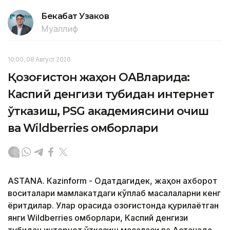
Бекабат Узаков
Муаллиф
10:00, 08 Август 2026
Қозоғистон жаҳон ОАВларида:
Каспий денгизи тубидан интернет
ўтказиш, PSG академиясини очиш
ва Wildberries омборлари
ASTANА. Кazinform - Одатдагидек, жаҳон ахборот
воситалари мамлакатдаги кўплаб масалаларни кенг
ёритдилар. Улар орасида Қозоғистонда қурилаётган
янги Wildberries омборлари, Каспий денгизи