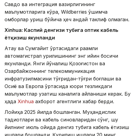
Савдо ва интеграция вазирлигининг
маълумотларига кўра, Wildberries қўшимча
омборлар қуриш бўйича ҳеч қандай таклиф олмаган.
Xinhuа: Каспий денгизи тубига оптик кабель
ётқизиш якунланди
Ақтау ва Сумгайит ўртасидаги рақамли
автомагистрал қурилишининг энг қийин босқичи
якунланди. Янги йўналиш Қозоғистон ва
Озарбайжоннинг телекоммуникация
инфратузилмасини тўғридан-тўғри боғлаши ва
Осиё ва Европа ўртасида юқори тезликдаги
маълумотлар узатиш каналига айланиши керак. Бу
ҳақда
Xinhua
ахборот агентлиги хабар берди.
Лойиҳа 2025 йилда бошланган. Муҳандислик
тадқиқотлари ва кабель синовларидан сўнг, шу
йилнинг июль ойида денгиз тубига кабель ётқизиш
ишлари бошланди. Қурилиш ишлари 20 минг