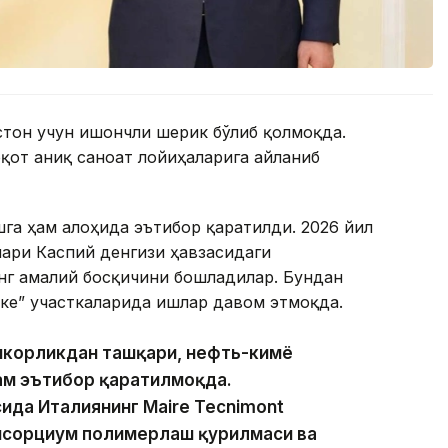
истон учун ишончли шерик бўлиб қолмоқда.
қот аниқ саноат лойиҳаларига айланиб
га ҳам алоҳида эътибор қаратилди. 2026 йил
лари Каспий денгизи ҳавзасидаги
нг амалий босқичини бошладилар. Бундан
ке” участкаларида ишлар давом этмоқда.
амкорликдан ташқари, нефть-кимё
ам эътибор қаратилмоқда.
ида Италиянинг Maire Tecnimont
нсорциум полимерлаш қурилмаси ва