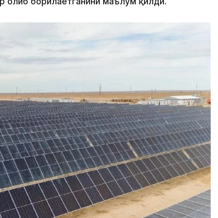
р олиб борилаётганини маълум қилди.