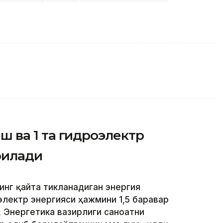
уёш ва 1 та гидроэлектр
рилади
инг қайта тикланадиган энергия
лектр энергияси ҳажмини 1,5 баравар
 Энергетика вазирлиги саноатни