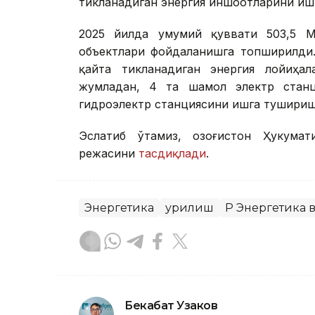
тикланадиган энергия иншоотларини иш
2025 йилда умумий қуввати 503,5 М
объектлари фойдаланишга топширилди.
қайта тикланадиган энергия лойиҳа
жумладан, 4 та шамол электр станц
гидроэлектр станциясини ишга тушири
Эслатиб ўтамиз, Қозоғистон Ҳукума
режасини
тасдиқлади
.
Энергетика
Қурилиш
ҚР Энергетика
Бекабат Узаков