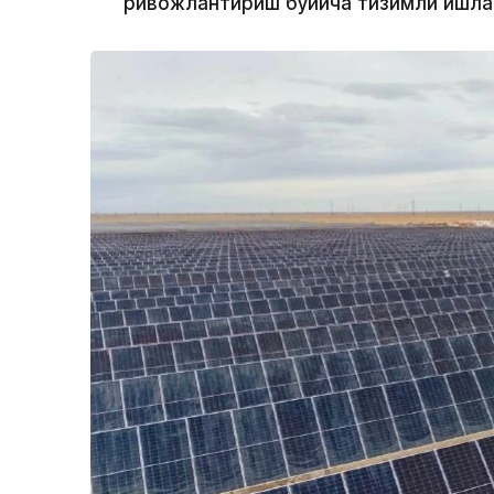
ривожлантириш бўйича тизимли ишла