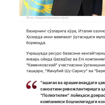
Фото: Энергетика министрлігі
Вазирнинг сўзларига кўра, Италия Қозоғ
Ҳозирда икки мамлакат ўртасидаги муло
бормоқда.
Учрашувда ресурс базасини кенгайтириш
январь ойида QazaqGaz ва Eni компания
“Каменковский” участкасини ўрганишни
ташқари, “Жанубий Шу-Сарису” ва “Бере
“Қашаған ва Қарашиғанақдаги ҳ
саноатини ривожлантиришга ҳ
“Полиэтилен” лойиҳаси доирас
компанияси бошчилигидаги ко