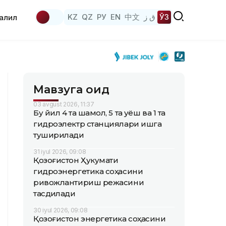
KZ
QZ
РУ
EN
中文
ق ز
ЎЗ
аҳлил
Мавзуга оид
03 avgust 2026, 11:37
Бу йил 4 та шамол, 5 та қуёш ва 1 та
гидроэлектр станциялари ишга
туширилади
31 iyul 2026, 09:08
Қозоғистон Ҳукумати
гидроэнергетика соҳасини
ривожлантириш режасини
тасдиқлади
30 iyul 2026, 09:08
Қозоғистон энергетика соҳасини