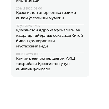
киритилади
20 iyul 2026, 08:00
Қозоғистон энергетика тизими
қандай ўзгариши мумкин
15 iyul 2026, 17:07
Қозоғистон ядро хавфсизлиги ва
кадрлар тайёрлаш соҳасида Хитой
билан ҳамкорликни
мустаҳкамлайди
08 iyul 2026, 08:00
Кичик реакторлар даври: АҚШ
тажрибаси Қозоғистон учун
қанчалик фойдали