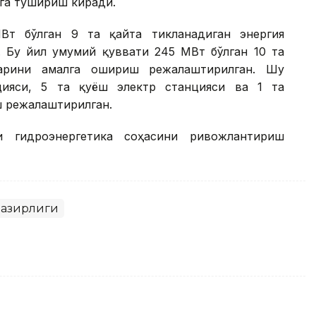
га тушириш киради.
Вт бўлган 9 та қайта тикланадиган энергия
 Бу йил умумий қуввати 245 МВт бўлган 10 та
ларини амалга ошириш режалаштирилган. Шу
ияси, 5 та қуёш электр станцияси ва 1 та
ш режалаштирилган.
ти гидроэнергетика соҳасини ривожлантириш
 вазирлиги