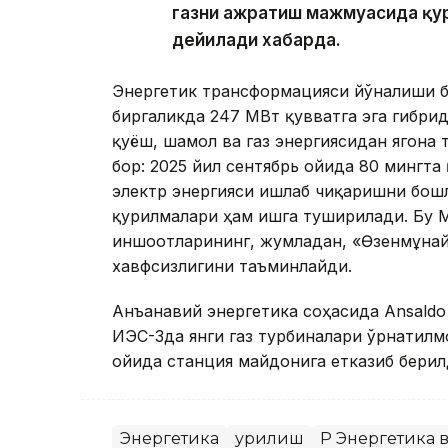
газни ажратиш мажмуасида қу
дейилади хабарда.
Энергетик трансформацияси йўналиши б
биргаликда 247 МВт қувватга эга гибри
қуёш, шамол ва газ энергиясидан ягона
бор: 2025 йил сентябрь ойида 80 мингта
электр энергияси ишлаб чиқаришни
бош
қурилмалари ҳам ишга туширилади. Бу М
иншоотларининг, жумладан, «Өзенмұнайг
хавфсизлигини таъминлайди.
Анъанавий энергетика соҳасида Ansaldo
ИЭС-3да янги газ турбиналари ўрнатилм
ойида станция майдонига етказиб берил
Энергетика
Қурилиш
ҚР Энергетика