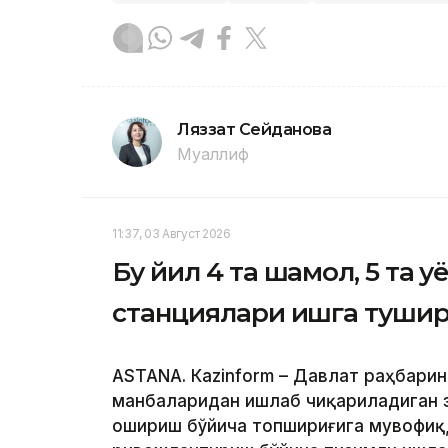
Ляззат Сейданова
Муаллиф
11:37, 03 Август 2026
Бу йил 4 та шамол, 5 та қ
станциялари ишга туши
ASTANА. Кazinform – Давлат раҳбарин
манбаларидан ишлаб чиқариладиган э
ошириш бўйича топшириғига мувофиқ,