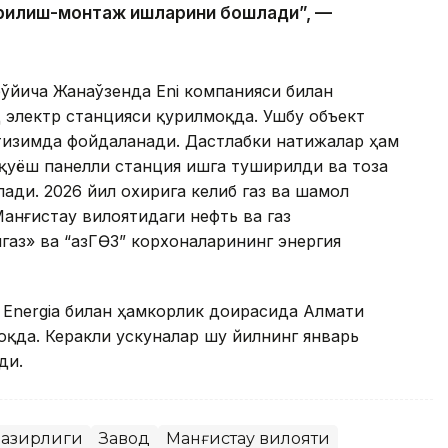
рилиш-монтаж ишларини бошлади”, —
ўйича Жанаўзенда Eni компанияси билан
д электр станцияси қурилмоқда. Ушбу объект
 тизимда фойдаланади. Дастлабки натижалар ҳам
 қуёш панелли станция ишга туширилди ва тоза
лади
. 2026 йил охирига келиб газ ва шамол
анғистау вилоятидаги нефть ва газ
аз» ва “ҚазГӨЗ” корхоналарининг энергия
 Energia билан ҳамкорлик доирасида Алмати
оқда. Керакли ускуналар шу йилнинг январь
ди.
 вазирлиги
Завод
Манғистау вилояти