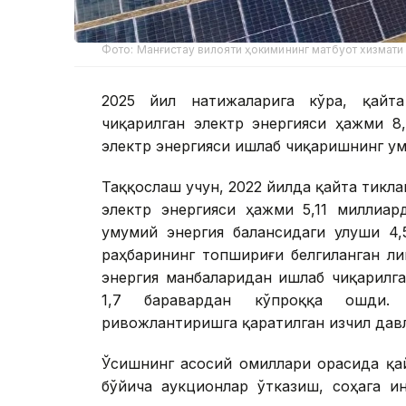
Фото: Манғистау вилояти ҳокимининг матбуот хизмати
2025 йил натижаларига кўра, қайта
чиқарилган электр энергияси ҳажми 8
электр энергияси ишлаб чиқаришнинг у
Таққослаш учун, 2022 йилда қайта тикл
электр энергияси ҳажми 5,11 миллиар
умумий энергия балансидаги улуши 4,
раҳбарининг топшириғи белгиланган ли
энергия манбаларидан ишлаб чиқарилга
1,7 баравардан кўпроққа ошди. 
ривожлантиришга қаратилган изчил давл
Ўсишнинг асосий омиллари орасида қа
бўйича аукционлар ўтказиш, соҳага и