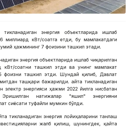
 тикланадиган энергия объектларида ишлаб
,6 миллиард кВт/соатга етди, бу мамлакатдаги
мумий ҳажмининг 7 фоизини ташкил этади.
анадиган энергия объектларида ишлаб чиқарилган
д кВт/соатни ташкил этди ва унинг мамлакат
5 фоизни ташкил этди. Шундай қилиб, Давлат
митдан ташқари бажарилди. Қайта тикланадиган
н электр энергияси ҳажми 2022 йилга нисбатан
Эришилган натижалар "яшил" энергияни
ат сиёсати туфайли мумкин бўлди.
йта тикланадиган энергия лойиҳаларини танлаш
нвестицияларни жалб қилиш, шунингдек, қайта