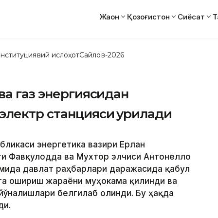
Жаҳон
Қозоғистон
Сиёсат
Т
нституциявий ислоҳот
Сайлов-2026
ва газ энергиясидан
электр станцияси қурилади
убликаси энергетика вазири Ерлан
ги Фавқулодда ва Мухтор элчиси Антонелло
омида давлат раҳбарлари даражасида қабул
га ошириш жараёни муҳокама қилинди ва
йўналишлари белгилаб олинди. Бу ҳақда
ди.