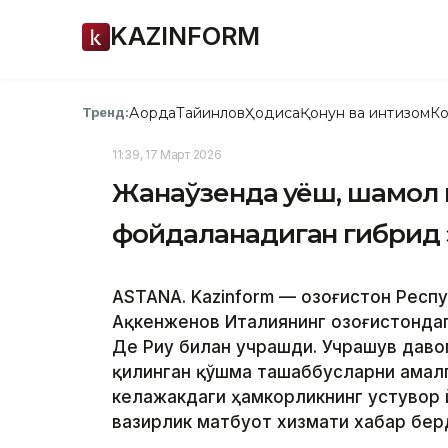
KAZINFORM
Ақорда
Тайинлов
Ҳодиса
Қонун ва интизом
Ко
Тренд:
11:39, 17 Март 2026
Жанаўзенда қуёш, шамол 
фойдаланадиган гибрид 
ASTANA. Kazinform — Қозоғистон Респ
Ақкенженов Италиянинг Қозоғистонда
Де Риу билан учрашди. Учрашув дав
қилинган қўшма ташаббусларни амал
келажакдаги ҳамкорликнинг устувор 
вазирлик матбуот хизмати хабар бер