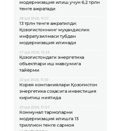
модернизация қилиш учун 6,2 трлн
тенге ажратади
28 iyul 2026, 11:07
13 трлн тенге ажратилди:
Қозоғистоннинг муҳандислик
инфратузилмаси тубдан
модернизация қилинади
27 iyul 2026, 13:34
Қозоғистондаги энергетика
объектлари қиш мавсумига
тайёрми
22 iyul 2026, 11:39
Корея компаниялари Қозоғистон
энергетика соҳасига инвестиция
киритиш ниятида
20 iyul 2026, 17:07
Коммунал тармоқларни
модернизация қилишга 13
триллион тенге сармоя