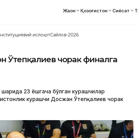
Жаҳон
Қозоғистон
Сиёсат
Т
нституциявий ислоҳот
Сайлов-2026
он Ўтепқалиев чорак финалга
) шаҳрида 23 ёшгача бўлган курашчилар
ғистонлик курашчи Досжан Ўтепқалиев чорак