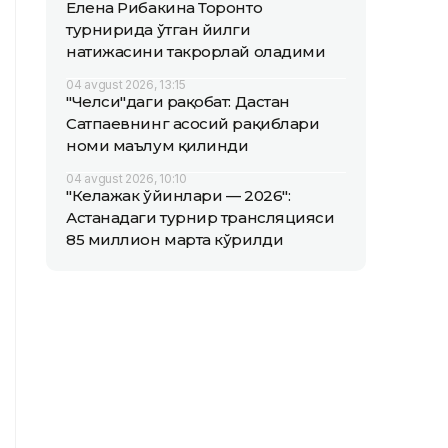
Елена Рибакина Торонто
турнирида ўтган йилги
натижасини такрорлай оладими
04 avgust 2026, 13:15
"Челси"даги рақобат: Дастан
Сатпаевнинг асосий рақиблари
номи маълум қилинди
04 avgust 2026, 10:10
"Келажак ўйинлари — 2026":
Астанадаги турнир трансляцияси
85 миллион марта кўрилди