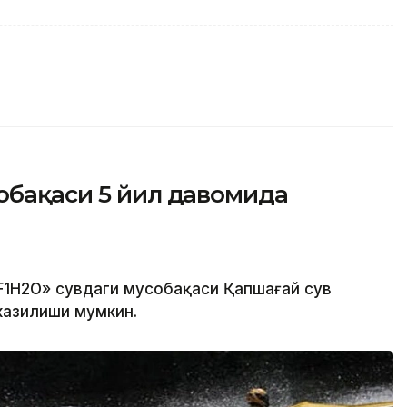
обақаси 5 йил давомида
«F1H2O» сувдаги мусобақаси Қапшағай сув
казилиши мумкин.