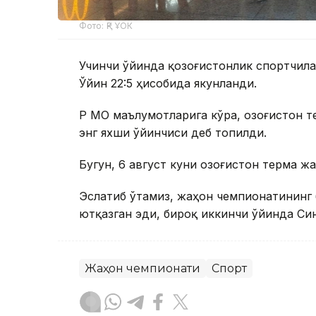
Фото: ҚР ҰОК
Учинчи ўйинда қозоғистонлик спортчила
Ўйин 22:5 ҳисобида якунланди.
ҚР МОҚ маълумотларига кўра, Қозоғисто
энг яхши ўйинчиси деб топилди.
Бугун, 6 август куни Қозоғистон терма 
Эслатиб ўтамиз, жаҳон чемпионатининг
ютқазган эди, бироқ иккинчи ўйинда Си
Жаҳон чемпионати
Спорт