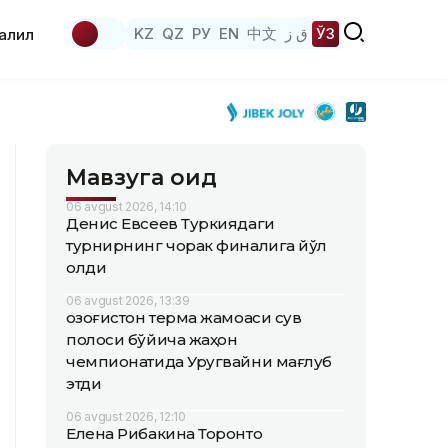
KZ
QZ
РУ
EN
中文
ق ز
ЎЗ
аҳлил
Мавзуга оид
06 avgust 2026, 14:10
Денис Евсеев Туркиядаги
турнирнинг чорак финалига йўл
олди
06 avgust 2026, 13:39
Қозоғистон терма жамоаси сув
полоси бўйича жаҳон
чемпионатида Уругвайни мағлуб
этди
06 avgust 2026, 12:10
Елена Рибакина Торонто