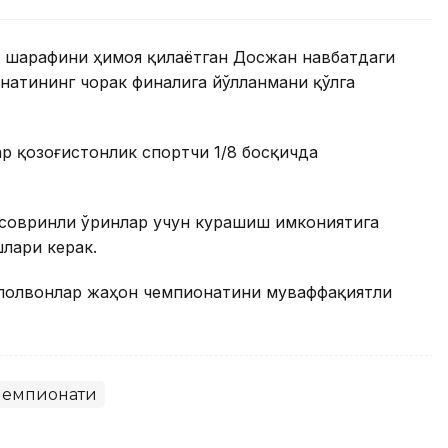
н шарафини ҳимоя қилаётган Досжан навбатдаги
онатининг чорак финалига йўлланмани қўлга
р қозоғистонлик спортчи 1/8 босқичда
 совринли ўринлар учун курашиш имкониятига
шлари керак.
к полвонлар жаҳон чемпионатини муваффақиятли
чемпионати