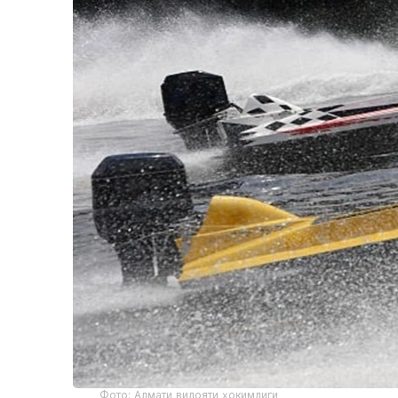
Фото: Алмати вилояти ҳокимлиги