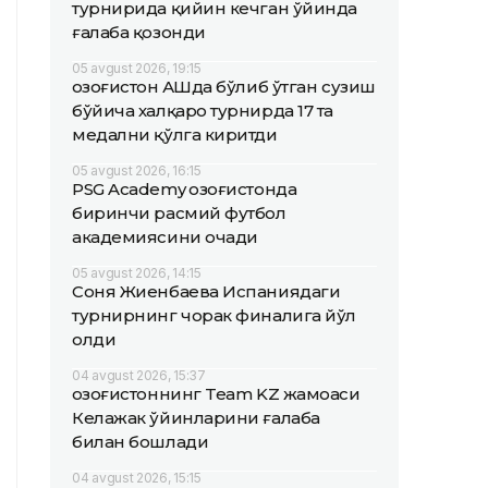
турнирида қийин кечган ўйинда
ғалаба қозонди
05 avgust 2026, 19:15
Қозоғистон АҚШда бўлиб ўтган сузиш
бўйича халқаро турнирда 17 та
медални қўлга киритди
05 avgust 2026, 16:15
PSG Academy Қозоғистонда
биринчи расмий футбол
академиясини очади
05 avgust 2026, 14:15
Соня Жиенбаева Испаниядаги
турнирнинг чорак финалига йўл
олди
04 avgust 2026, 15:37
Қозоғистоннинг Team KZ жамоаси
Келажак ўйинларини ғалаба
билан бошлади
04 avgust 2026, 15:15