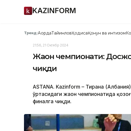
KAZINFORM
Ақорда
Тайинлов
Ҳодиса
Қонун ва интизом
Ко
Тренд:
21:56, 21 Октябр 2024
Жаҳон чемпионати: Досж
чиқди
ASTANA. Kazinform – Тирана (Албания
ўртасидаги жаҳон чемпионатида қозо
финалга чиқди.