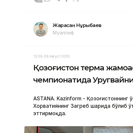
Жарасқан Нұрыбаев
Муаллиф
13:39, 06 Август 2026
Қозоғистон терма жамоас
чемпионатида Уругвайни
ASTANA. Kazinform - Қозоғистоннинг
Хорватиянинг Загреб шаҳрида бўлиб ў
эттирмоқда.