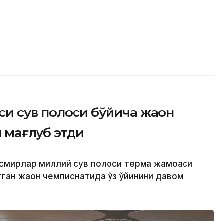
и сув полоси бўйича жаҳон
 мағлуб этди
 ўсмирлар миллий сув полоси терма жамоаси
тган жаҳон чемпионатида ўз ўйинини давом