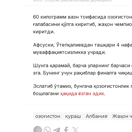
Фото: Спортни ривожлантириш дирекцияси
60 килограмм вазн тоифасида Қозоғисто
ғалабасини қўлга киритиб, жаҳон чемпи
киритди.
Афсуски, Ўтепқалиевдан ташқари 4 нафа
муваффақиятсизликка учради.
Шунга қарамай, барча уларнинг барчаси
эга. Бунинг учун рақиблар финалга чиқи
Эслатиб ўтамиз, бунгача қозоғистонли
бошлагани
ҳақида ёзган эдик
.
Қозоғистон
кураш
Албания
Жаҳон 