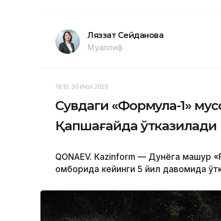
Ляззат Сейданова
Муаллиф
19:15, 30 Июл 2026
Сувдаги «Формула-1» мус
Қапшағайда ўтказилади
QONAEV. Кazinform — Дунёга машҳур 
омборида кейинги 5 йил давомида ўт