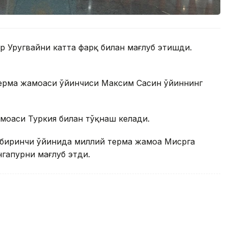
р Уругвайни катта фарқ билан мағлуб этишди.
н терма жамоаси ўйинчиси Максим Сасин ўйиннинг
жамоаси Туркия билан тўқнаш келади.
 биринчи ўйинида миллий терма жамоа Мисрга
нгапурни мағлуб этди.