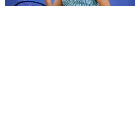
Фото: ktf.kz
Дунёнинг 829-ракеткаси, ушбу мусобақанинг 3-
ракеткаси А. Саөиндиыова финалда жаҳон
рейтингида 1253-ўринни эгаллаб турган
ҳиндистонлик Вайшнави Адкарга қарши
чемпионлик учун кураш олиб борди.
Биринчи партия кескин курашлар остида ўтди,
Аружан тай-брейкда муваффақиятли ўйнади - 7:6
(8:6).
Иккинчи сетда қозоғистонлик ёш теннисчи
рақибига ҳеч қандай имконият қолдирмади - 6:0.
Шу тариқа Аружан Сағиндиқова муҳим ғалабага