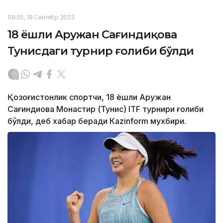
09:05, 18 Сентябр 2023
18 ёшли Аружан Сағиндиқова
Тунисдаги турнир ғолиби бўлди
Қозоғистонлик спортчи, 18 ёшли Аружан
Сағиндиқова Монастир (Тунис) ITF турнири ғолиби
бўлди, деб хабар беради Каzinform мухбири.