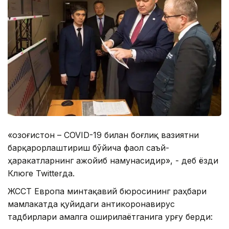
«Қозоғистон – COVID-19 билан боғлиқ вазиятни
барқарорлаштириш бўйича фаол саъй-
ҳаракатларнинг ажойиб намунасидир», - деб ёзди
Клюге Twitterда.
ЖССТ Европа минтақавий бюросининг раҳбари
мамлакатда қуйидаги антикоронавирус
тадбирлари амалга оширилаётганига урғу берди: