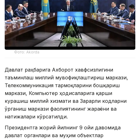
Фото: Akorda
Давлат раҳбарига Ахборот хавфсизлигини
таъминлаш миллий мувофиқлаштириш маркази,
Телекоммуникация тармоқларини бошқариш
маркази, Компьютер ҳодисаларига қарши
курашиш миллий хизмати ва Зарарли кодларни
ўрганиш маркази фаолиятининг жараёни ва
натижалари кўрсатилди.
Президентга жорий йилнинг 9 ойи давомида
давлат органлари ва муҳим объектлар