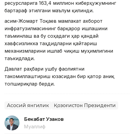
ресурсларига 163,4 миллион киберҳужумнинг
бартараф этилгани маълум қилинди.
Қасим-Жомарт Тоқаев мамлакат ахборот
инфратузилмасининг барқарор ишлашини
таъминлаш ва бу соҳадаги ҳар қандай
хавфсизликка таҳдидларни қайтариш
механизмларини ишлаб чиқиш муҳимлигини
таъкидлади.
Давлат раҳбари ушбу фаолиятни
такомиллаштириш юзасидан бир қатор аниқ
топшириқлар берди.
Асосий янгилик
Қозоғистон Президенти
Бекабат Узаков
Муаллиф