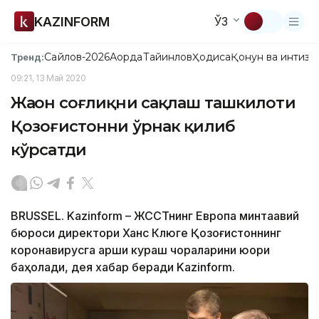
KAZINFORM
ЎЗ
Сайлов-2026
Ақорда
Тайинлов
Ҳодиса
Қонун ва интизо
Тренд:
09:21, 13 Май 2020
Жаҳон соғлиқни сақлаш ташкилоти
Қозоғистонни ўрнак қилиб
кўрсатди
BRUSSEL. Kazinform – ЖССТнинг Европа минтақавий
бюроси директори Ханс Клюге Қозоғистоннинг
коронавирусга қарши кураш чораларини юқори
баҳолади, дея хабар беради Kazinform.