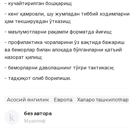
- кучайтирилган бошқариш;
- кенг қамровли, шу жумладан тиббий ходимларни
ҳам текширувдан ўтказиш;
- маълумотларни рақамли форматда йиғиш;
- профилактика чораларини ўз вақтида бажариш
ва беморлар билан алоқада бўлганларни қатъий
назорат қилиш;
- беморларни даволашнинг тўғри тактикаси;
- тадқиқот олиб борилиши.
Асосий янгилик
Европа
Халқаро ташкилотлар
без автора
Муаллиф