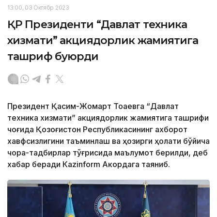
13:00, 03 Октябр 2023
ҚР Президенти “Давлат техника
хизмати” акциядорлик жамиятига
ташриф буюрди
Президент Қасим-Жомарт Тоқаевга “Давлат
техника хизмати” акциядорлик жамиятига ташрифи
чоғида Қозоғистон Республикасининг ахборот
хавфсизлигини таъминлаш ва ҳозирги ҳолати бўйича
чора-тадбирлар тўғрисида маълумот берилди, деб
хабар беради Каzinform Акордага таяниб.