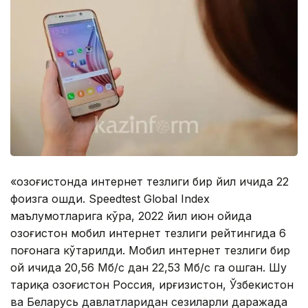
«Қозоғистонда интернет тезлиги бир йил ичида 22
фоизга ошди. Speedtest Global Index
маълумотларига кўра, 2022 йил июн ойида
Қозоғистон мобил интернет тезлиги рейтингида 6
поғонага кўтарилди. Мобил интернет тезлиги бир
ой ичида 20,56 Мб/с дан 22,53 Мб/с га ошган. Шу
тариқа Қозоғистон Россия, Қирғизистон, Ўзбекистон
ва Беларусь давлатларидан сезиларли даражада