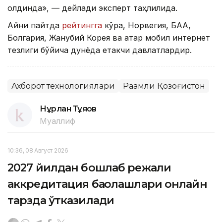
олдинда», — дейлади эксперт таҳлилида.
Айни пайтда
рейтингга
кўра, Норвегия, БАА,
Болгария, Жанубий Корея ва Қатар мобил интернет
тезлиги бўйича дунёда етакчи давлатлардир.
Ахборот технологиялари
Рақамли Қозоғистон
Нұрлан Тұяқов
Муаллиф
10:36, 08 Август 2026
2027 йилдан бошлаб режали
аккредитация баҳолашлари онлайн
тарзда ўтказилади