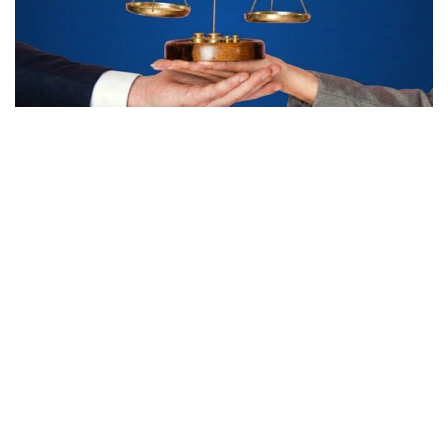
Коллаж: Kazinform/ freepik, nano banana
Унинг сўзларига кўра, ижтимоий лойиҳалар
ҳозирда мамлакатнинг технологик ривожланиши
ва барқарор иқтисодий ўсишида муҳим омилга
айланиб бормоқда. Улар нафақат иқтисодий
қиймат яратади, балки инсон капиталини
ривожлантиришга, янги иш ўринларини яратишга
ва мамлакат ва ҳудудларнинг инвестиция
жозибадорлигини оширишга ҳам ҳисса қўшади.
— Шунинг учун биз Gender Index
ташаббусини ўз вақтида ва долзарб лойиҳа