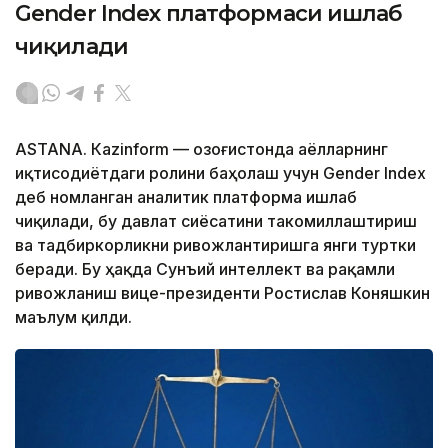
Gender Index платформаси ишлаб
чиқилади
ASTANА. Кazinform — Қозоғистонда аёлларнинг
иқтисодиётдаги ролини баҳолаш учун Gender Index
деб номланган аналитик платформа ишлаб
чиқилади, бу давлат сиёсатини такомиллаштириш
ва тадбиркорликни ривожлантиришга янги туртки
беради. Бу ҳақда Сунъий интеллект ва рақамли
ривожланиш вице-президенти Ростислав Коняшкин
маълум қилди.