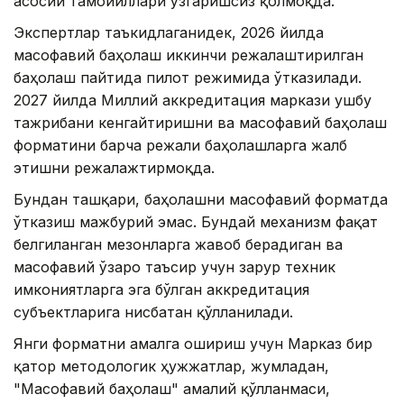
асосий тамойиллари ўзгаришсиз қолмоқда.
Экспертлар таъкидлаганидек, 2026 йилда
масофавий баҳолаш иккинчи режалаштирилган
баҳолаш пайтида пилот режимида ўтказилади.
2027 йилда Миллий аккредитация маркази ушбу
тажрибани кенгайтиришни ва масофавий баҳолаш
форматини барча режали баҳолашларга жалб
этишни режалажтирмоқда.
Бундан ташқари, баҳолашни масофавий форматда
ўтказиш мажбурий эмас. Бундай механизм фақат
белгиланган мезонларга жавоб берадиган ва
масофавий ўзаро таъсир учун зарур техник
имкониятларга эга бўлган аккредитация
субъектларига нисбатан қўлланилади.
Янги форматни амалга ошириш учун Марказ бир
қатор методологик ҳужжатлар, жумладан,
"Масофавий баҳолаш" амалий қўлланмаси,