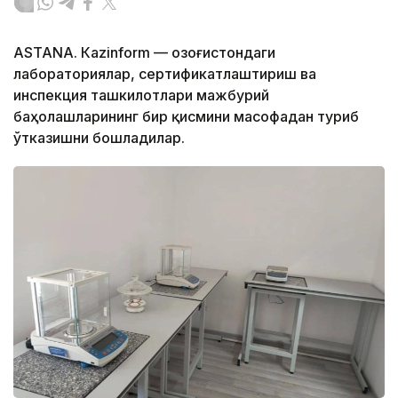
ASTANА. Кazinform — Қозоғистондаги
лабораториялар, сертификатлаштириш ва
инспекция ташкилотлари мажбурий
баҳолашларининг бир қисмини масофадан туриб
ўтказишни бошладилар.