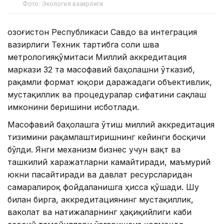
Фото: Экология вазирлиги
Қозоғистон Республикаси Савдо ва интеграция
вазирлиги Техник тартибга соли шва
метрологияқўмитаси Миллий аккредитация
маркази 32 та масофавий баҳолашни ўтказиб,
рақамли формат юқори даражадаги объективлик,
мустақиллик ва процедуралар сифатини сақлаш
имконини беришини исботлади.
Масофавий баҳолашга ўтиш миллий аккредитация
тизимини рақамлаштиришнинг кейинги босқичи
бўлди. Янги механизм бизнес учун вақт ва
ташкилий харажатларни камайтиради, маъмурий
юкни пасайтиради ва давлат ресурсларидан
самаралироқ фойдаланишга ҳисса қўшади. Шу
билан бирга, аккредитациянинг мустақиллик,
ваколат ва натижаларнинг ҳақиқийлиги каби