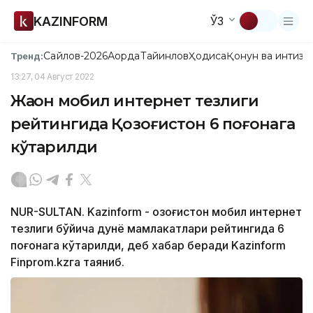
KAZINFORM
ЎЗ
Сайлов-2026
Ақорда
Тайинлов
Ҳодиса
Қонун ва интизо
Тренд:
13:27, 04 Август 2022
Жаҳон мобил интернет тезлиги
рейтингида Қозоғистон 6 поғонага
кўтарилди
NUR-SULTAN. Kazinform - Қозоғистон мобил интернет
тезлиги бўйича дунё мамлакатлари рейтингида 6
поғонага кўтарилди, деб хабар беради Kazinform
Finprom.kzга таяниб.