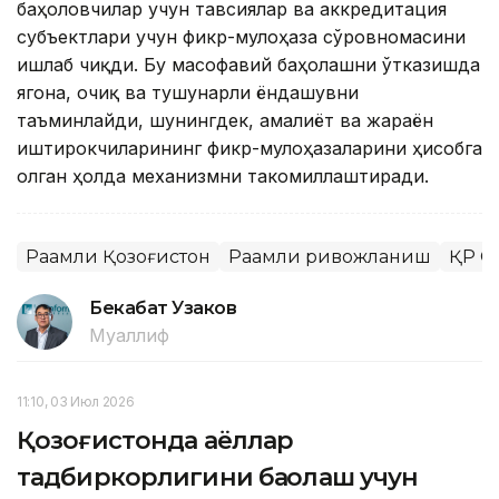
баҳоловчилар учун тавсиялар ва аккредитация
субъектлари учун фикр-мулоҳаза сўровномасини
ишлаб чиқди. Бу масофавий баҳолашни ўтказишда
ягона, очиқ ва тушунарли ёндашувни
таъминлайди, шунингдек, амалиёт ва жараён
иштирокчиларининг фикр-мулоҳазаларини ҳисобга
олган ҳолда механизмни такомиллаштиради.
Рақамли Қозоғистон
Рақамли ривожланиш
ҚР С
Бекабат Узаков
Муаллиф
11:10, 03 Июл 2026
Қозоғистонда аёллар
тадбиркорлигини баҳолаш учун