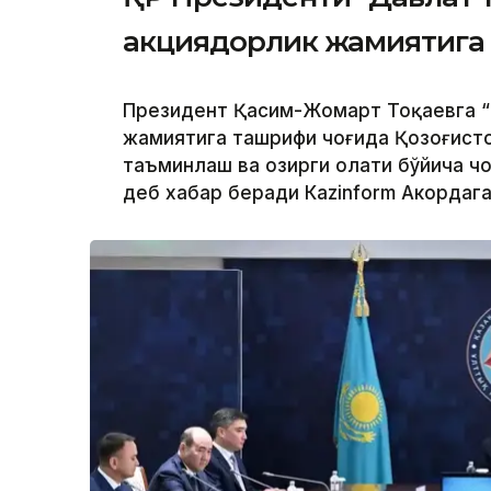
акциядорлик жамиятига
Президент Қасим-Жомарт Тоқаевга “
жамиятига ташрифи чоғида Қозоғисто
таъминлаш ва ҳозирги ҳолати бўйича 
деб хабар беради Каzinform Акордага