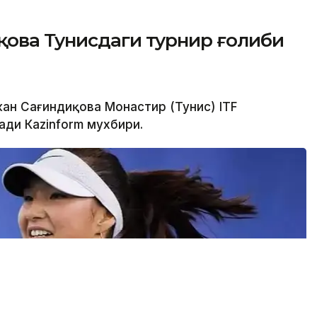
қова Тунисдаги турнир ғолиби
ан Сағиндиқова Монастир (Тунис) ITF
ади Каzinform мухбири.