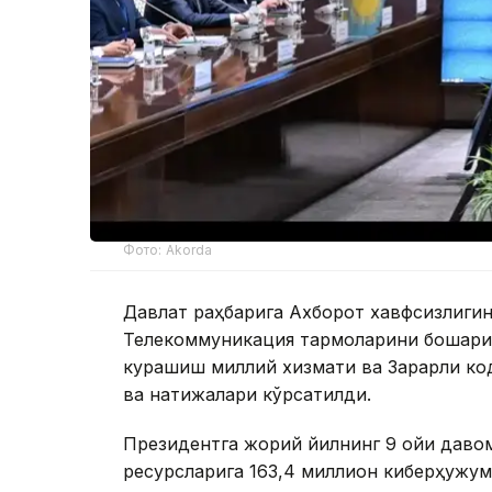
Фото: Akorda
Давлат раҳбарига Ахборот хавфсизлиги
Телекоммуникация тармоқларини бошқари
курашиш миллий хизмати ва Зарарли ко
ва натижалари кўрсатилди.
Президентга жорий йилнинг 9 ойи даво
ресурсларига 163,4 миллион киберҳужум