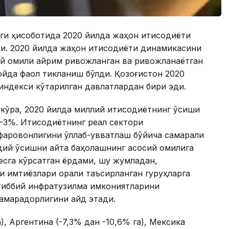
аги ҳисоботида 2020 йилда жаҳон иқтисодиёти
эди. 2020 йилда жаҳон иқтисодиёти динамикасини
й омили айрим ривожланган ва ривожланаётган
йда фаол тикланиш бўлди. Қозоғистон 2020
индекси кўтарилган давлатлардан бири эди.
 кўра, 2020 йилда миллий иқтисодиётнинг ўсиши
-3%. Иқтисодиётнинг реал сектори
фаровонлигини қўллаб-қувватлаш бўйича самарали
дий ўсишни қайта баҳолашнинг асосий омилига
есга кўрсатган ёрдами, шу жумладан,
қ имтиёзлари орқали таъсирланган гуруҳларга
 тиббий инфратузилма имкониятларини
амарадорлигини қайд этади.
а), Аргентина (-7,3% дан -10,6% га), Мексика