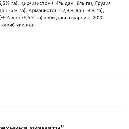
5,5% га), Қирғизистон (-4% дан -8% га), Грузия
дан -5% га), Арманистон (-2,8% дан -8% га),
(-5% дан -6,5% га) каби давлатларнинг 2020
кўриб чиқилган.
техника хизмати”