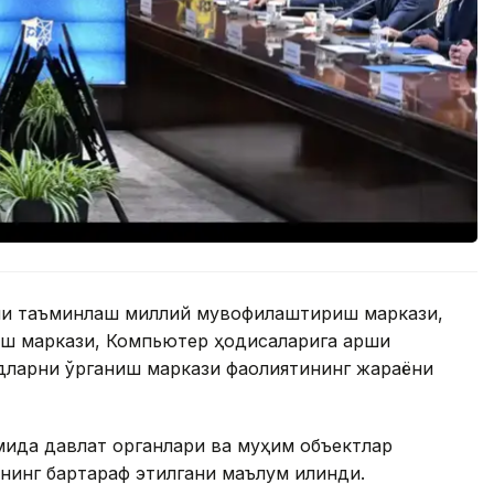
ни таъминлаш миллий мувофиқлаштириш маркази,
ш маркази, Компьютер ҳодисаларига қарши
дларни ўрганиш маркази фаолиятининг жараёни
мида давлат органлари ва муҳим объектлар
нинг бартараф этилгани маълум қилинди.