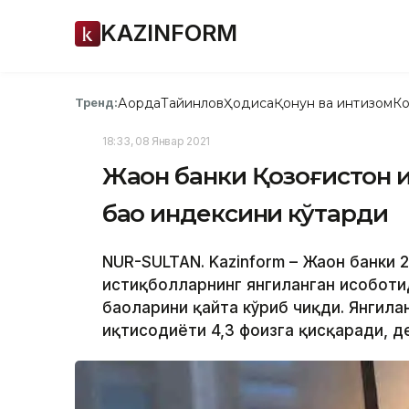
KAZINFORM
Ақорда
Тайинлов
Ҳодиса
Қонун ва интизом
Ко
Тренд:
18:33, 08 Январ 2021
Жаҳон банки Қозоғистон
баҳо индексини кўтарди
NUR-SULTAN. Kazinform – Жаҳон банки 
истиқболларнинг янгиланган ҳисоботи
баҳоларини қайта кўриб чиқди. Янгила
иқтисодиёти 4,3 фоизга қисқаради, д