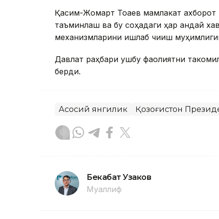
Қасим-Жомарт Тоқаев мамлакат ахборот
таъминлаш ва бу соҳадаги ҳар қандай ха
механизмларини ишлаб чиқиш муҳимлиги
Давлат раҳбари ушбу фаолиятни такомил
берди.
Асосий янгилик
Қозоғистон Презид
Бекабат Узаков
Муаллиф