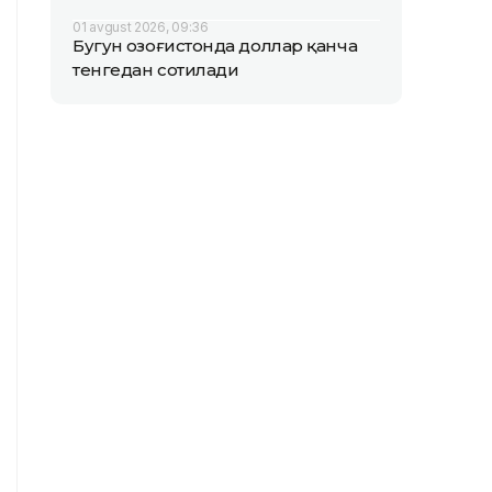
01 avgust 2026, 09:36
Бугун Қозоғистонда доллар қанча
тенгедан сотилади