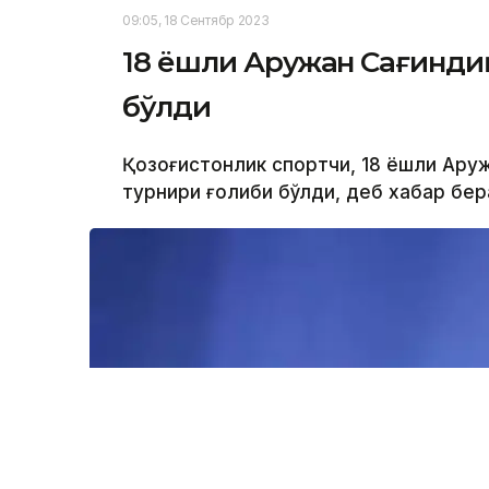
09:05, 18 Сентябр 2023
18 ёшли Аружан Сағинди
бўлди
Қозоғистонлик спортчи, 18 ёшли Аруж
турнири ғолиби бўлди, деб хабар бер