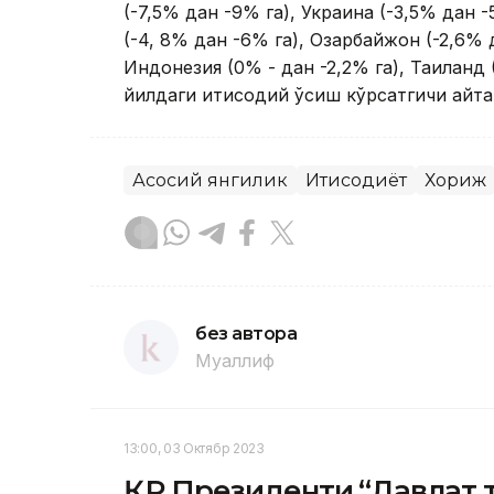
(-7,5% дан -9% га), Украина (-3,5% дан -
(-4, 8% дан -6% га), Озарбайжон (-2,6% 
Индонезия (0% - дан -2,2% га), Таиланд 
йилдаги иқтисодий ўсиш кўрсатгичи қайта 
Асосий янгилик
Иқтисодиёт
Хориж
без автора
Муаллиф
13:00, 03 Октябр 2023
ҚР Президенти “Давлат 