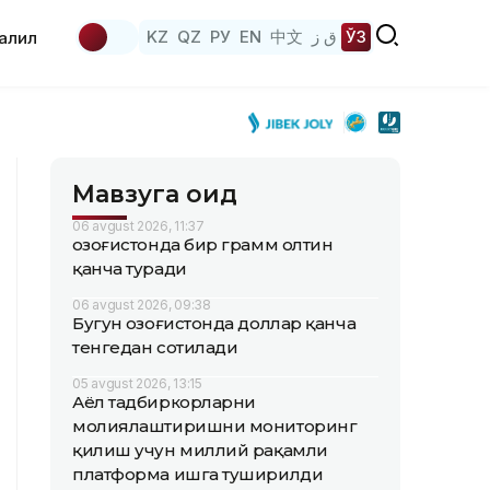
KZ
QZ
РУ
EN
中文
ق ز
ЎЗ
аҳлил
Мавзуга оид
06 avgust 2026, 11:37
Қозоғистонда бир грамм олтин
қанча туради
06 avgust 2026, 09:38
Бугун Қозоғистонда доллар қанча
тенгедан сотилади
05 avgust 2026, 13:15
Аёл тадбиркорларни
молиялаштиришни мониторинг
қилиш учун миллий рақамли
платформа ишга туширилди