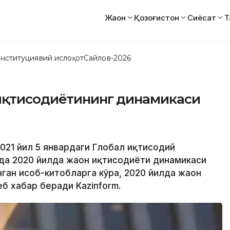
Жаҳон
Қозоғистон
Сиёсат
Т
нституциявий ислоҳот
Сайлов-2026
 иқтисодиётининг динамикаси
2021 йил 5 январдаги Глобал иқтисодий
да 2020 йилда жаҳон иқтисодиёти динамикаси
нган ҳисоб-китобларга кўра, 2020 йилда жаҳон
еб хабар беради Kazinform.