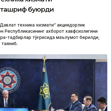
 ташриф буюрди
Давлат техника хизмати” акциядорлик
н Республикасининг ахборот хавфсизлигини
чора-тадбирлар тўғрисида маълумот берилди,
 таяниб.