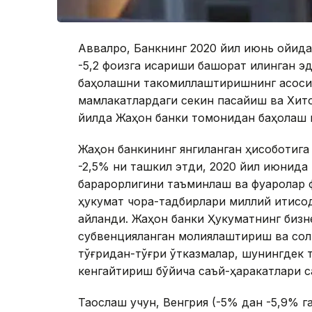
Аввалроқ, Банкнинг 2020 йил июнь ойид
-5,2 фоизга қисқариши башорат қилинган 
баҳолашни такомиллаштиришнинг асоси
мамлакатлардаги секин пасайиш ва Хито
йилда Жаҳон банки томонидан баҳолаш 
Жаҳон банкининг янгиланган ҳисоботига
-2,5% ни ташкил этди, 2020 йил июнида 
барқарорлигини таъминлаш ва фуқаролар 
ҳукумат чора-тадбирлари миллий иқтисо
айланди. Жаҳон банки Ҳукуматнинг бизн
субвенцияланган молиялаштириш ва соли
тўғридан-тўғри ўтказмалар, шунингдек
кенгайтириш бўйича саъй-ҳаракатлари с
Таққослаш учун, Венгрия (-5% дан -5,9% г