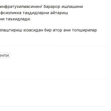
 инфратузилмасининг барқарор ишлашини
вфсизликка таҳдидларни қайтариш
ни таъкидлади.
лаштириш юзасидан бир қатор аниқ топшириқлар
енти