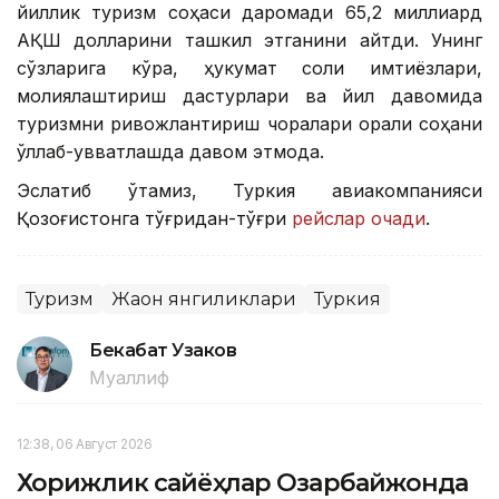
йиллик туризм соҳаси даромади 65,2 миллиард
АҚШ долларини ташкил этганини айтди. Унинг
сўзларига кўра, ҳукумат солиқ имтиёзлари,
молиялаштириш дастурлари ва йил давомида
туризмни ривожлантириш чоралари орқали соҳани
қўллаб-қувватлашда давом этмоқда.
Эслатиб ўтамиз, Туркия авиакомпанияси
Қозоғистонга тўғридан-тўғри
рейслар очади
.
Туризм
Жаҳон янгиликлари
Туркия
Бекабат Узаков
Муаллиф
12:38, 06 Август 2026
Хорижлик сайёҳлар Озарбайжонда