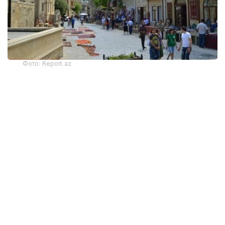
Фото: Report.az
Харажатларнинг энг катта қисми транспорт
хизматларига тўғри келди — 325,9 миллион
доллар. Бу кўрсаткич йиллик ҳисобда 22 фоизга
камайган. Хорижликлар жойлаштириш хизматлари
учун 130,6 миллион АҚШ доллари сарфлаган
бўлиб, бу харажатлар 30 фоизга қисқарган.
Озиқ-овқат ва ичимликларга сарфланган маблағлар
19 фоизга камайиб, 132,4 миллион долларга етди.
Хорижлик меҳмонлар маданий тадбирлар ва
экскурсияларга 4,1 миллион АҚШ доллари
сарфлади. Бу 2025 йилнинг биринчи ярим