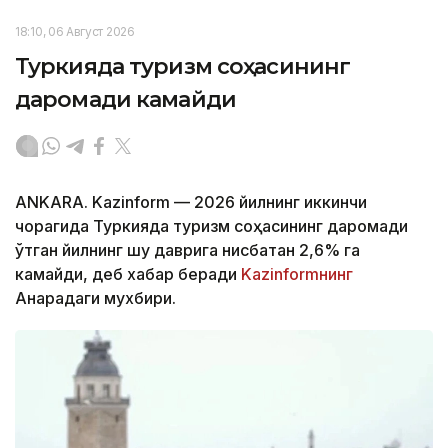
18:10, 06 Август 2026
Туркияда туризм соҳасининг
даромади камайди
ANKARA. Kazinform — 2026 йилнинг иккинчи
чорагида Туркияда туризм соҳасининг даромади
ўтган йилнинг шу даврига нисбатан 2,6% га
камайди, деб хабар беради
Kazinformнинг
Анқарадаги мухбири.