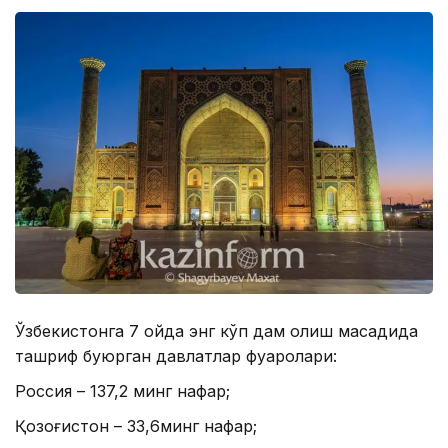
Ўзбекистонга 7 ойда энг кўп дам олиш мақсадида
ташриф буюрган давлатлар фуқаролари:
Россия – 137,2 минг нафар;
Қозоғистон – 33,6минг нафар;