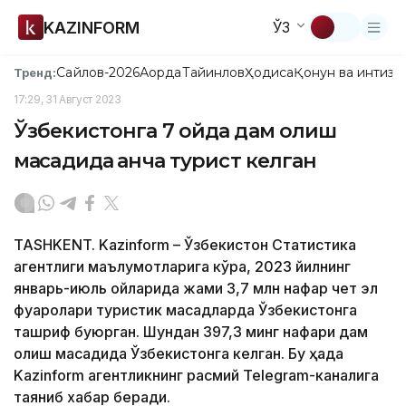
KAZINFORM
ЎЗ
Сайлов-2026
Ақорда
Тайинлов
Ҳодиса
Қонун ва интизо
Тренд:
17:29, 31 Август 2023
Ўзбекистонга 7 ойда дам олиш
мақсадида қанча турист келган
TASHKENT. Kazinform – Ўзбекистон Статистика
агентлиги маълумотларига кўра, 2023 йилнинг
январь-июль ойларида жами 3,7 млн нафар чет эл
фуқаролари туристик мақсадларда Ўзбекистонга
ташриф буюрган. Шундан 397,3 минг нафари дам
олиш мақсадида Ўзбекистонга келган. Бу ҳақда
Kazinform агентликнинг расмий Telegram-каналига
таяниб хабар беради.