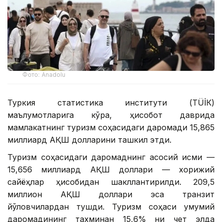
Фото: Anadolu
Туркия статистика институти (ТÜİК)
маълумотларига кўра, ҳисобот даврида
мамлакатнинг туризм соҳасидаги даромади 15,865
миллиард АҚШ долларини ташкил этди.
Туризм соҳасидаги даромаднинг асосий қисми —
15,656 миллиард АҚШ доллари — хорижий
сайёҳлар ҳисобидан шакллантирилди. 209,5
миллион АҚШ доллари эса транзит
йўловчилардан тушди. Туризм соҳаси умумий
даромадининг тахминан 15,6% ни чет элда