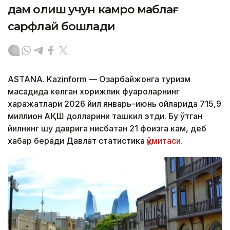
дам олиш учун камроқ маблағ
сарфлай бошлади
ASTANA. Kazinform — Озарбайжонга туризм
мақсадида келган хорижлик фуқароларнинг
харажатлари 2026 йил январь–июнь ойларида 715,9
миллион АҚШ долларини ташкил этди. Бу ўтган
йилнинг шу даврига нисбатан 21 фоизга кам, деб
хабар беради Давлат статистика
қўмитаси.