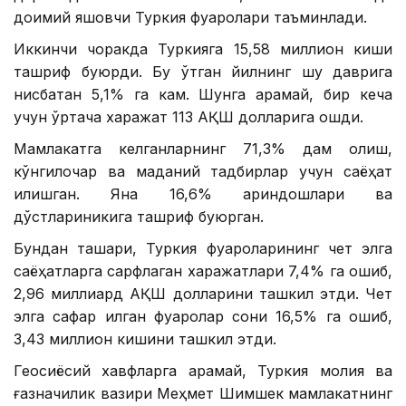
доимий яшовчи Туркия фуқаролари таъминлади.
Иккинчи чоракда Туркияга 15,58 миллион киши
ташриф буюрди. Бу ўтган йилнинг шу даврига
нисбатан 5,1% га кам. Шунга қарамай, бир кеча
учун ўртача харажат 113 АҚШ долларига ошди.
Мамлакатга келганларнинг 71,3% дам олиш,
кўнгилочар ва маданий тадбирлар учун саёҳат
қилишган. Яна 16,6% қариндошлари ва
дўстлариникига ташриф буюрган.
Бундан ташқари, Туркия фуқароларининг чет элга
саёҳатларга сарфлаган харажатлари 7,4% га ошиб,
2,96 миллиард АҚШ долларини ташкил этди. Чет
элга сафар қилган фуқаролар сони 16,5% га ошиб,
3,43 миллион кишини ташкил этди.
Геосиёсий хавфларга қарамай, Туркия молия ва
ғазначилик вазири Меҳмет Шимшек мамлакатнинг