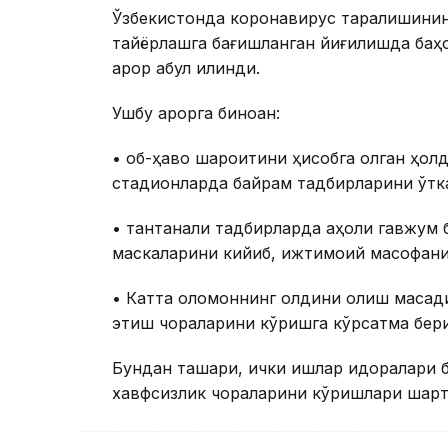
Ўзбекистонда коронавирус тарқалишини
тайёрлашга бағишланган йиғилишда баҳ
қарор қабул қилинди.
Ушбу қарорга биноан:
• об-ҳаво шароитини ҳисобга олган ҳолд
стадионларда байрам тадбирларини ўтк
• тантанали тадбирларда аҳоли гавжум
маскаларини кийиб, ижтимоий масофани
• Катта оломоннинг олдини олиш мақса
этиш чораларини кўришга кўрсатма бер
Бундан ташқари, ички ишлар идоралари 
хавфсизлик чораларини кўришлари шарт