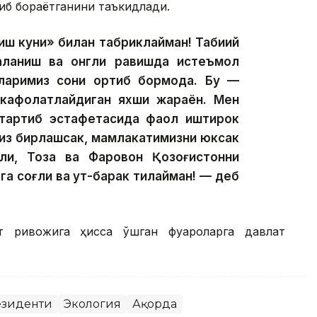
тиб бораётганини таъкидлади.
ш куни» билан табриклайман! Табиий
аланиш ва онгли равишда истеъмол
оларимиз сони ортиб бормоқда. Бу —
и кафолатлайдиган яхши жараён. Мен
а тартиб эстафетасида фаол иштирок
миз бирлашсак, мамлакатимизни юксак
атли, Тоза ва Фаровон Қозоғистонни
а соғлиқ ва қут-барак тилайман! — деб
 ривожига ҳисса қўшган фуқароларга давлат
езиденти
Экология
Ақорда