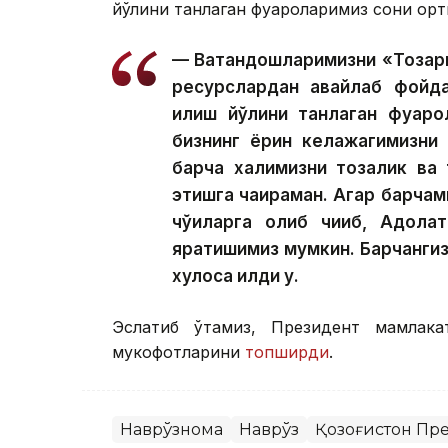
йўлини танлаган фуқароларимиз сони ор
— Ватандошларимизни «Тозари
ресурслардан авайлаб фойд
қилиш йўлини танлаган фуқар
бизнинг ёрқин келажагимизн
барча халқимизни тозалик в
этишга чақираман. Агар барча
чўққиларга олиб чиқиб, Адол
яратишимиз мумкин. Барчангизг
хулоса қилди у.
Эслатиб ўтамиз, Президент мамлакат
мукофотларини
топширди
.
Наврўзнома
Наврўз
Қозоғистон Пр