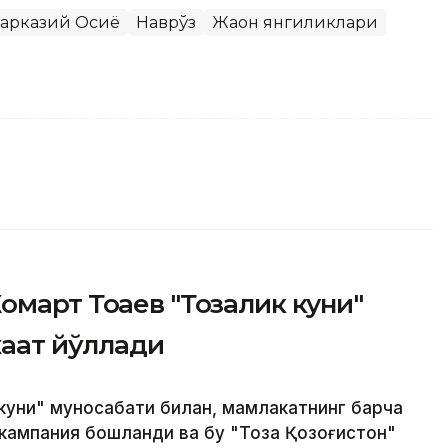
арказий Осиё
Наврўз
Жаҳон янгиликлари
март Тоқаев "Тозалик куни"
аат йўллади
 куни" муносабати билан, мамлакатнинг барча
 кампания бошланди ва бу "Тоза Қозоғистон"