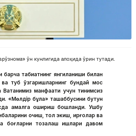
врўзнома» ўн кунлигида алоҳида ўрин тутади.
 барча табиатнинг янгиланиши билан
қт ва туб ўзгаришларнинг бундай мос
а Ватанимиз манфаати учун тинимсиз
и. «Мөлдір бұлақ» ташаббусини бутун
ёсда амалга ошириш бошланди. Ушбу
баларини очиш, тол экиш, қирғоқлар ва
ва боғларни тозалаш ишлари давом