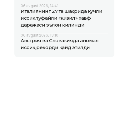
06 avgust 2026, 14:41
Италиянинг 27 та шаҳрида кучли
иссиқ туфайли «қизил» хавф
даражаси эълон қилинди
06 avgust 2026, 13:10
Австрия ва Словакияда аномал
иссиқ рекорди қайд этилди