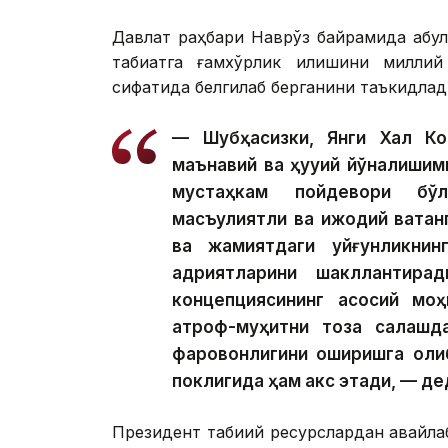
Давлат раҳбари Наврўз байрамида қабул 
табиатга ғамхўрлик қилишини миллий
сифатида белгилаб берганини таъкидлад
— Шубҳасизки, Янги Халқ Ко
маънавий ва ҳуқуқий йўналишим
мустаҳкам пойдевори бўл
масъулиятли ва ижодий ватан
ва жамиятдаги уйғунликнин
қадриятларини шакллантира
концепциясининг асосий моҳ
атроф-муҳитни тоза сақлашд
фаровонлигини оширишга оли
поклигида ҳам акс этади, — дед
Президент табиий ресурслардан авайла