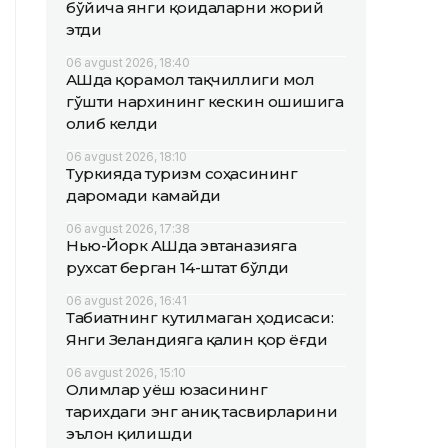
бўйича янги қоидаларни жорий
этди
06 avgust 2026, 18:40
АҚШда қорамол тақчиллиги мол
гўшти нархининг кескин ошишига
олиб келди
06 avgust 2026, 18:10
Туркияда туризм соҳасининг
даромади камайди
06 avgust 2026, 17:38
Нью-Йорк АҚШда эвтаназияга
рухсат берган 14-штат бўлди
06 avgust 2026, 16:41
Табиатнинг кутилмаган ҳодисаси:
Янги Зеландияга қалин қор ёғди
06 avgust 2026, 15:10
Олимлар Қуёш юзасининг
тарихдаги энг аниқ тасвирларини
эълон қилишди