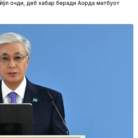
 йўл очди, деб хабар беради Ақорда матбуот