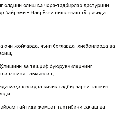
нг олдини олиш ва чора-тадбирлар дастурини
ор байрами - Наврўзни нишонлаш тўғрисида
а очиқ жойларда, яъни боғларда, хиёбонларда ва
азиш;
 бўлишини ва ташриф буюрувчиларнинг
 сақлашини таъминлаш;
дида маҳаллаларда кичик тадбирларни ташкил
илди.
байрам пайтида жамоат тартибини сақлаш ва
.