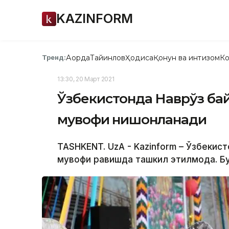
KAZINFORM
Ақорда
Тайинлов
Ҳодиса
Қонун ва интизом
Ко
Тренд:
13:30, 20 Март 2021
Ўзбекистонда Наврўз ба
мувофиқ нишонланади
TASHKENT. UzA - Kazinform – Ўзбекис
мувофиқ равишда ташкил этилмоқда. Бу