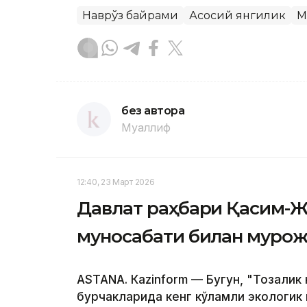
Наврўз байрами
Асосий янгилик
М
без автора
Муаллиф
12:40, 23 Март 2026
Давлат раҳбари Қасим-Жо
муносабати билан мурож
ASTANА. Кazinform — Бугун, "Тозалик
бурчакларида кенг кўламли экологик