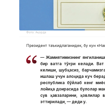
Фото: Ақорда
Президент таъкидлаганидек, бу кун «На
— Жамиятимизнинг янгиланиши
бир вақтга тўғри келади. Ва
келиши, шубҳасиз, барчамизг
ишлаш учун алоҳида куч берад
республика бўйлаб кенг миқ
лойиҳа доирасида булоқлар ман
сув ҳавзаларини, ҳовлилар 
эттирилади, — деди у.