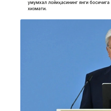
умумхалқ лойиҳасининг янги босқичига
хизмати.