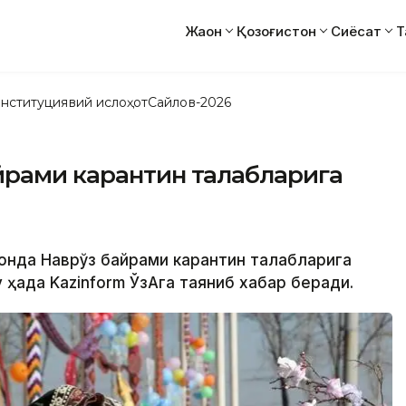
Жаҳон
Қозоғистон
Сиёсат
Т
нституциявий ислоҳот
Сайлов-2026
йрами карантин талабларига
тонда Наврўз байрами карантин талабларига
 ҳақда Kazinform ЎзАга таяниб хабар беради.