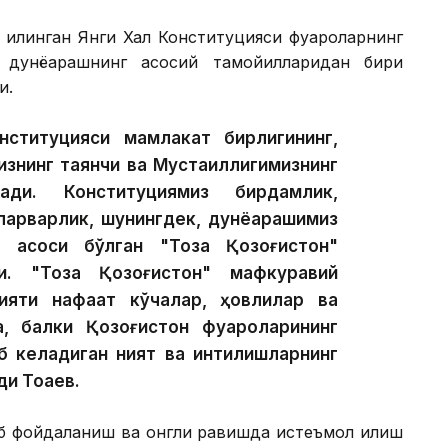
қилинган Янги Халқ Конституцияси фуқароларнинг
 дунёқарашнинг асосий тамойилларидан бири
и.
нституцияси мамлакат бирлигининг,
изнинг таянчи ва Мустақиллигимизнинг
ади. Конституциямиз бирдамлик,
парварлик, шунингдек, дунёқарашимиз
г асоси бўлган "Тоза Қозоғистон"
ди. "Тоза Қозоғистон" мафкуравий
ияти нафақат кўчалар, ҳовлилар ва
а, балки Қозоғистон фуқароларининг
б келадиган ният ва интилишларнинг
и Тоқаев.
б фойдаланиш ва онгли равишда истеъмол қилиш