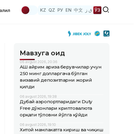
KZ
QZ
РУ
EN
中文
ق ز
ЎЗ
аҳлил
Мавзуга оид
06 avgust 2026, 20:36
АҚШ айрим ариза берувчилар учун
250 минг долларгача бўлган
визавий депозитларни жорий
қилди
06 avgust 2026, 19:38
Дубай аэропортларидаги Duty
Free дўконлари криптовалюта
орқали тўловни йўлга қўйди
06 avgust 2026, 19:10
Хитой мамлакатга кириш ва чиқиш