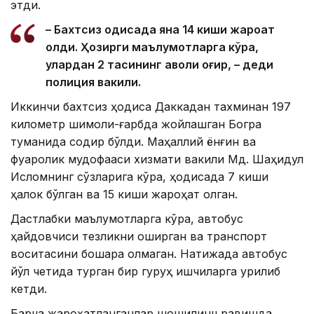
этди.
– Бахтсиз ҳодисада яна 14 киши жароҳат
олди. Ҳозирги маълумотларга кўра,
улардан 2 тасининг аҳволи оғир, – деди
полиция вакили.
Иккинчи бахтсиз ҳодиса Даккадан тахминан 197
километр шимоли-ғарбда жойлашган Богра
туманида содир бўлди. Маҳаллий ёнғин ва
фуқаролик мудофааси хизмати вакили Мд. Шаҳидул
Исломнинг сўзларига кўра, ҳодисада 7 киши
ҳалок бўлган ва 15 киши жароҳат олган.
Дастлабки маълумотларга кўра, автобус
ҳайдовчиси тезликни оширган ва транспорт
воситасини бошқара олмаган. Натижада автобус
йўл четида турган бир гуруҳ ишчиларга урилиб
кетди.
Барча жароҳатланганлар шошилинч равишда