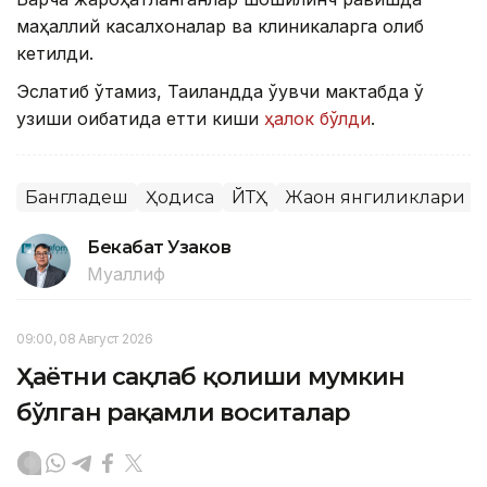
маҳаллий касалхоналар ва клиникаларга олиб
кетилди.
Эслатиб ўтамиз, Таиландда ўқувчи мактабда ўқ
узиши оқибатида етти киши
ҳалок бўлди
.
Бангладеш
Ҳодиса
ЙТҲ
Жаҳон янгиликлари
Бекабат Узаков
Муаллиф
09:00, 08 Август 2026
Ҳаётни сақлаб қолиши мумкин
бўлган рақамли воситалар