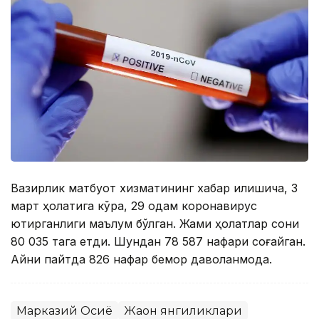
Вазирлик матбуот хизматининг хабар қилишича, 3
март ҳолатига кўра, 29 одам коронавирус
юқтирганлиги маълум бўлган. Жами ҳолатлар сони
80 035 тага етди. Шундан 78 587 нафари соғайган.
Айни пайтда 826 нафар бемор даволанмоқда.
Марказий Осиё
Жаҳон янгиликлари