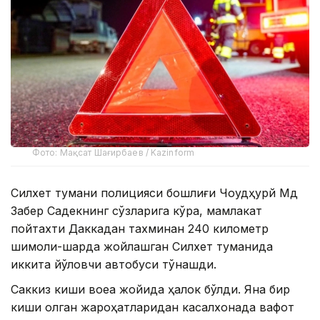
Фото: Мақсат Шағирбаев / Kazinform
Силхет тумани полицияси бошлиғи Чоудҳурй Мд
Забер Садекнинг сўзларига кўра, мамлакат
пойтахти Даккадан тахминан 240 километр
шимоли-шарқда жойлашган Силхет туманида
иккита йўловчи автобуси тўқнашди.
Саккиз киши воқеа жойида ҳалок бўлди. Яна бир
киши олган жароҳатларидан касалхонада вафот