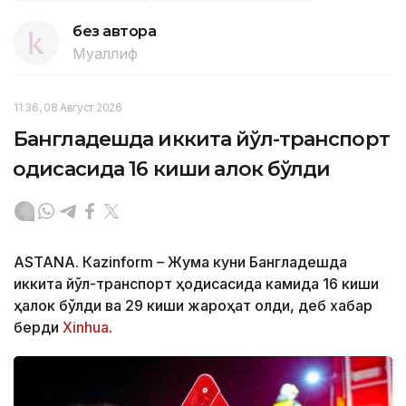
без автора
Муаллиф
11:36, 08 Август 2026
Бангладешда иккита йўл-транспорт
ҳодисасида 16 киши ҳалок бўлди
ASTANА. Кazinform – Жума куни Бангладешда
иккита йўл-транспорт ҳодисасида камида 16 киши
ҳалок бўлди ва 29 киши жароҳат олди, деб хабар
берди
Xinhua
.