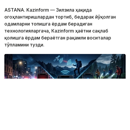
ASTANA. Kazinform — Зилзила ҳақида
огоҳлантиришлардан тортиб, бедарак йўқолган
одамларни топишга ёрдам берадиган
технологияларгача, Кazinform ҳаётни сақлаб
қолишга ёрдам бераётган рақамли воситалар
тўпламини тузди.
Фото: СИ