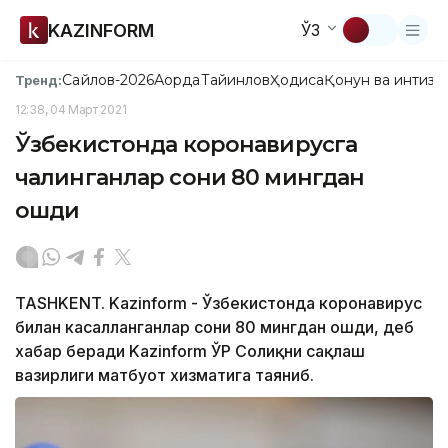
KAZINFORM
ЎЗ
Сайлов-2026
Ақорда
Тайинлов
Ҳодиса
Қонун ва интизо
Тренд:
12:38, 04 Март 2021
Ўзбекистонда коронавирусга
чалинганлар сони 80 мингдан
ошди
TASHKENT. Kazinform - Ўзбекистонда коронавирус
билан касалланганлар сони 80 мингдан ошди, деб
хабар беради Kazinform ЎР Соғлиқни сақлаш
вазирлиги матбуот хизматига таяниб.