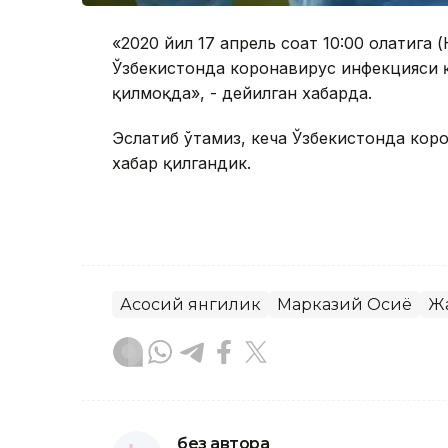
«2020 йил 17 апрель соат 10:00 ҳолатига (
Ўзбекистонда коронавирус инфекцияси қ
қилмоқда», - дейилган хабарда.
Эслатиб ўтамиз, кеча Ўзбекистонда кор
хабар қилгандик.
Асосий янгилик
Марказий Осиё
Жа
без автора