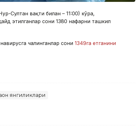
Нур-Султан вақти билан – 11:00) кўра,
айд этилганлар сони 1380 нафарни ташкил
онавирусга чалинганлар сони
1349га етганини
ҳон янгиликлари