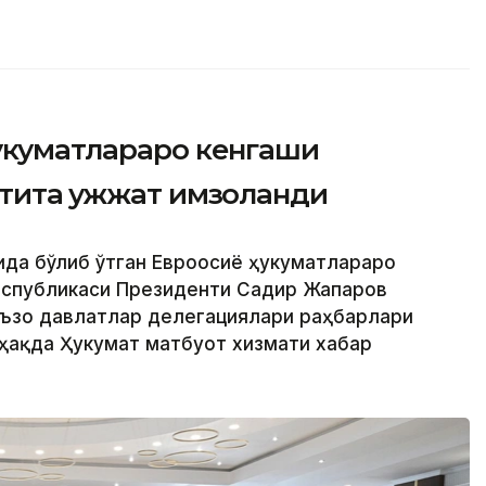
ҳукуматлараро кенгаши
тита ҳужжат имзоланди
ида бўлиб ўтган Евроосиё ҳукуматлараро
Республикаси Президенти Садир Жапаров
аъзо давлатлар делегациялари раҳбарлари
 ҳақда Ҳукумат матбуот хизмати хабар