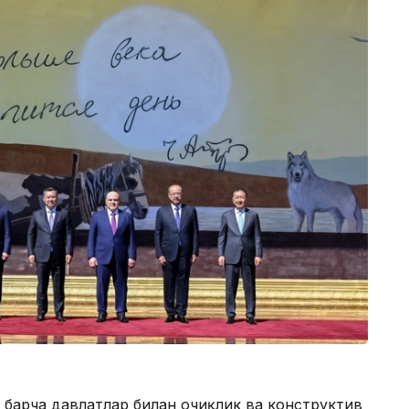
 барча давлатлар билан очиқлик ва конструктив