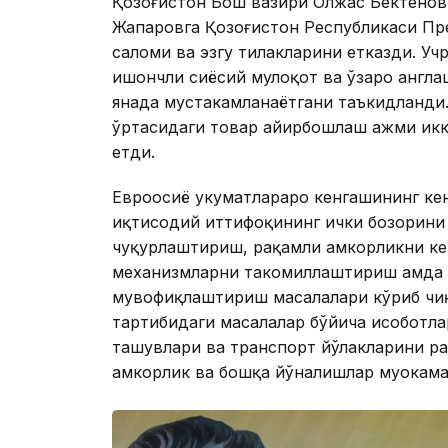
Қозоғистон Бош вазири Олжас Бектенов
Жапаровга Қозоғистон Республикаси П
саломи ва эзгу тилакларини етказди. Уч
ишончли сиёсий мулоқот ва ўзаро англа
янада мустаҳкамланаётгани таъкидланди
ўртасидаги товар айирбошлаш ҳажми ик
етди.
Евроосиё ҳукуматлараро кенгашининг ке
иқтисодий иттифоқининг ички бозорини
чуқурлаштириш, рақамли ҳамкорликни к
механизмларни такомиллаштириш ҳамда
мувофиқлаштириш масалалари кўриб чиқ
тартибидаги масалалар бўйича ҳисоботла
ташувлари ва транспорт йўлакларини ра
ҳамкорлик ва бошқа йўналишлар муҳокама