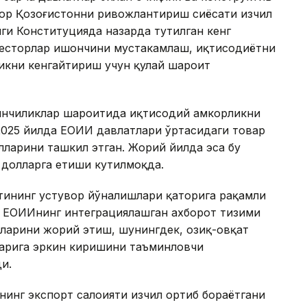
ғор Қозоғистонни ривожлантириш сиёсати изчил
ги Конституцияда назарда тутилган кенг
весторлар ишончини мустаҳкамлаш, иқтисодиётни
икни кенгайтириш учун қулай шароит
йинчиликлар шароитида иқтисодий ҳамкорликни
 2025 йилда ЕОИИ давлатлари ўртасидаги товар
ларини ташкил этган. Жорий йилда эса бу
д долларга етиши кутилмоқда.
тининг устувор йўналишлари қаторига рақамли
 ЕОИИнинг интеграциялашган ахборот тизими
ларини жорий этиш, шунингдек, озиқ-овқат
ларига эркин киришини таъминловчи
и.
нинг экспорт салоҳияти изчил ортиб бораётгани