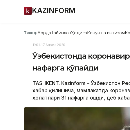
KAZINFORM
Ақорда
Тайинлов
Ҳодиса
Қонун ва интизом
Ко
Тренд:
11:01, 17 Апрел 2020
Ўзбекистонда коронавиру
нафарга кўпайди
TASHKENT. Kazinform – Ўзбекистон Ре
хабар қилишича, мамлакатда коронав
ҳолатлари 31 нафарга ошди, деб хаба