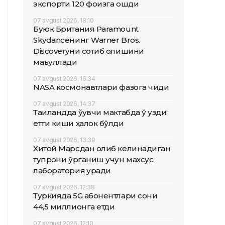
экспорти 120 фоизга ошди
07 avgust 2026, 18:10
Буюк Британия Paramount
Skydanceнинг Warner Bros.
Discoveryни сотиб олишини
маъқуллади
07 avgust 2026, 16:34
NASA космонавтлари фазога чиқди
07 avgust 2026, 14:37
Таиландда ўқувчи мактабда ўқ узди:
етти киши ҳалок бўлди
07 avgust 2026, 13:39
Хитой Марсдан олиб келинадиган
тупроқни ўрганиш учун махсус
лаборатория қуради
07 avgust 2026, 12:38
Туркияда 5G абонентлари сони
44,5 миллионга етди
07 avgust 2026, 12:10