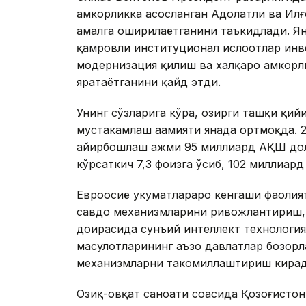
ҳамкорликка асосланган Адолатли ва Ил
амалга оширилаётганини таъкидлади. Ян
қамровли институционал ислоҳотлар ин
модернизация қилиш ва халқаро ҳамкорл
яратаётганини қайд этди.
Унинг сўзларига кўра, ҳозирги ташқи қи
мустаҳкамлаш аҳамияти янада ортмоқда.
айирбошлаш ҳажми 95 миллиард АҚШ дол
кўрсаткич 7,3 фоизга ўсиб, 102 миллиар
Евроосиё ҳукуматлараро кенгаши фаолия
савдо механизмларини ривожлантириш,
доирасида сунъий интеллект технология
маҳсулотларининг аъзо давлатлар бозор
механизмларни такомиллаштириш кирад
Озиқ-овқат саноати соҳасида Қозоғистон