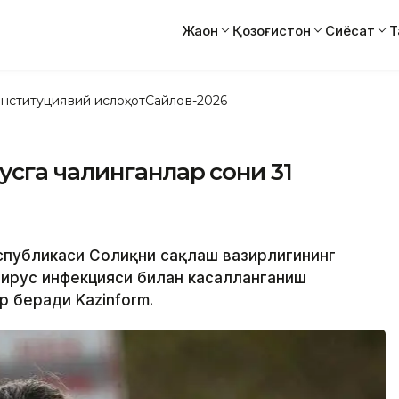
Жаҳон
Қозоғистон
Сиёсат
Т
нституциявий ислоҳот
Сайлов-2026
сга чалинганлар сони 31
спубликаси Соғлиқни сақлаш вазирлигининг
ирус инфекцияси билан касалланганиш
р беради Kazinform.