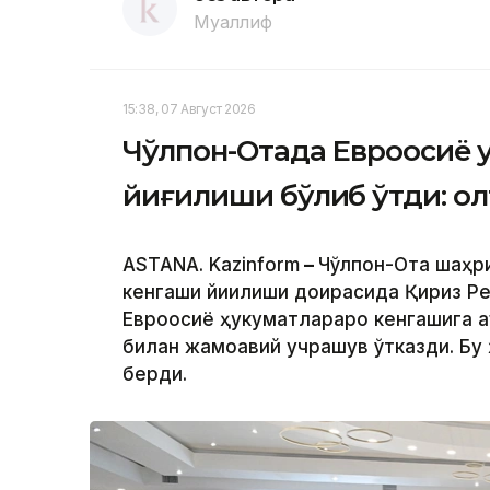
Муаллиф
15:38, 07 Август 2026
Чўлпон-Отада Евроосиё 
йиғилиши бўлиб ўтди: ол
ASTANA. Kazinform
–
Чўлпон-Ота шаҳр
кенгаши йиғилиши доирасида Қирғиз 
Евроосиё ҳукуматлараро кенгашига 
билан жамоавий учрашув ўтказди. Бу
берди.