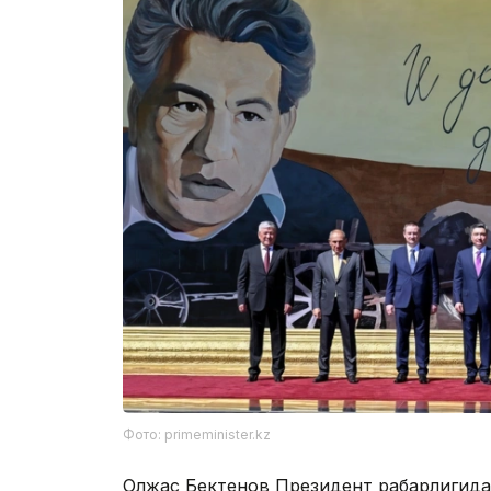
Фото: primeminister.kz
Олжас Бектенов Президент раҳбарлигида