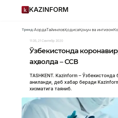
KAZINFORM
Ақорда
Тайинлов
Ҳодиса
Қонун ва интизом
Ко
Тренд:
11:35, 21 Сентябр 2020
Ўзбекистонда коронавиру
аҳволда – ССВ
TASHKENT. Kazinform – Ўзбекистонда 
аниқланди, деб хабар беради Kazinfor
хизматига таяниб.