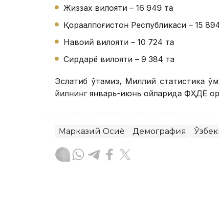
Жиззах вилояти – 16 949 та
Қорақалпоғистон Республикаси – 15 89
Навоий вилояти – 10 724 та
Сирдарё вилояти – 9 384 та
Эслатиб ўтамиз, Миллий статистика қў
йилнинг январь-июнь ойларида ФҲДЁ ор
Марказий Осиё
Демография
Ўзбек
Бекабат Узаков
Муаллиф