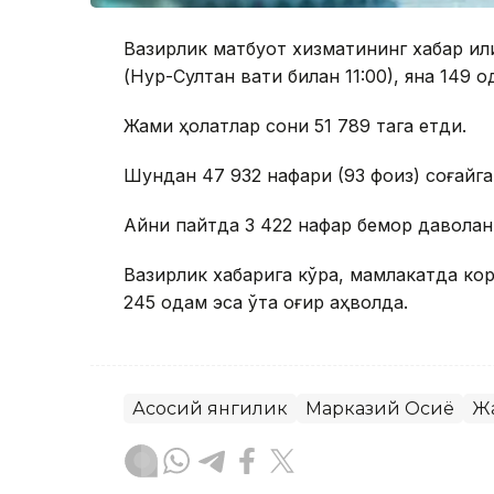
Вазирлик матбуот хизматининг хабар қили
(Нур-Султан вақти билан 11:00), яна 149
Жами ҳолатлар сони 51 789 тага етди.
Шундан 47 932 нафари (93 фоиз) соғайга
Айни пайтда 3 422 нафар бемор даволан
Вазирлик хабарига кўра, мамлакатда кор
245 одам эса ўта оғир аҳволда.
Асосий янгилик
Марказий Осиё
Жа