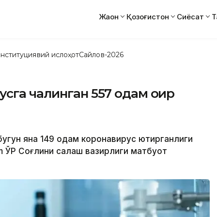
Жаҳон
Қозоғистон
Сиёсат
Т
нституциявий ислоҳот
Сайлов-2026
сга чалинган 557 одам оғир
бугун яна 149 одам коронавирус юқтирганлиги
m ЎР Соғлиқни сақлаш вазирлиги матбуот