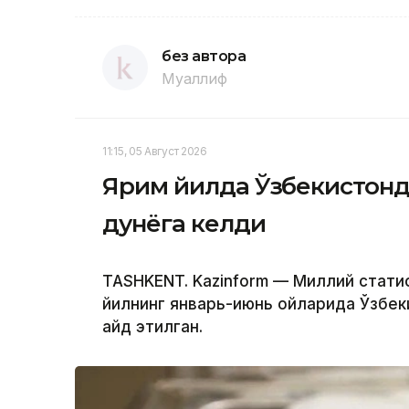
без автора
Муаллиф
11:15, 05 Август 2026
Ярим йилда Ўзбекистонд
дунёга келди
TASHKENT. Kazinform — Миллий стати
йилнинг январь-июнь ойларида Ўзбек
қайд этилган.