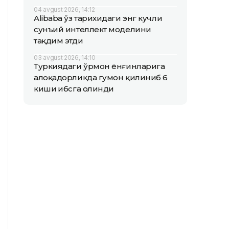
04 avgust 2026, 14:12
Alibaba ўз тарихидаги энг кучли
сунъий интеллект моделини
тақдим этди
03 avgust 2026, 14:10
Туркиядаги ўрмон ёнғинларига
алоқадорликда гумон қилиниб 6
киши ҳибсга олинди