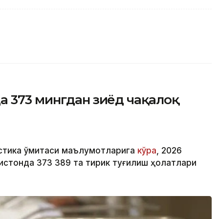
а 373 мингдан зиёд чақалоқ
стика қўмитаси маълумотларига
кўра
, 2026
истонда 373 389 та тирик туғилиш ҳолатлари