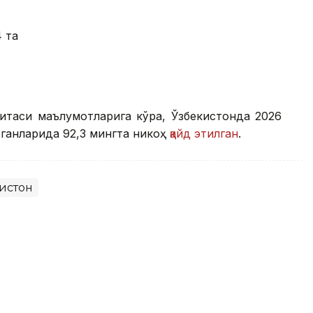
4 та
митаси маълумотларига кўра, Ўзбекистонда 2026
ганларида 92,3 мингта никоҳ
қайд этилган
.
истон