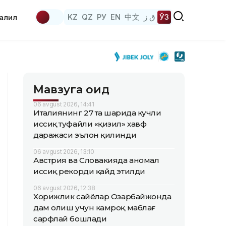
KZ
QZ
РУ
EN
中文
ق ز
ЎЗ
аҳлил
Мавзуга оид
06 avgust 2026, 14:41
Италиянинг 27 та шаҳрида кучли
иссиқ туфайли «қизил» хавф
даражаси эълон қилинди
06 avgust 2026, 13:10
Австрия ва Словакияда аномал
иссиқ рекорди қайд этилди
06 avgust 2026, 12:38
Хорижлик сайёҳлар Озарбайжонда
дам олиш учун камроқ маблағ
сарфлай бошлади