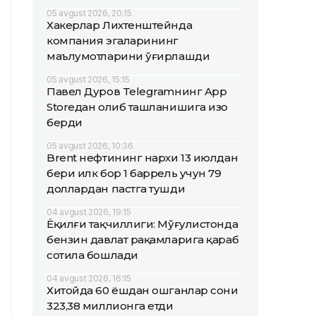
05 avgust 2026, 20:15
Хакерлар Лихтенштейнда
компания эгаларининг
маълумотларини ўғирлашди
05 avgust 2026, 15:15
Павел Дуров Telegramнинг App
Storeдан олиб ташланишига изоҳ
берди
05 avgust 2026, 10:36
Brent нефтининг нархи 13 июлдан
бери илк бор 1 баррель учун 79
доллардан пастга тушди
04 avgust 2026, 19:15
Ёқилғи тақчиллиги: Мўғулистонда
бензин давлат рақамларига қараб
сотила бошлади
04 avgust 2026, 16:15
Хитойда 60 ёшдан ошганлар сони
323,38 миллионга етди