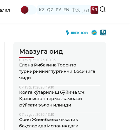
KZ
QZ
РУ
EN
中文
ق ز
ЎЗ
аҳлил
Мавзуга оид
08 avgust 2026, 08:35
Елена Рибакина Торонто
турнирининг тўртинчи босқичига
чиқди
07 avgust 2026, 19:10
Қояга кўтарилиш бўйича ОЧ:
Қозоғистон терма жамоаси
рўйхати эълон қилинди
07 avgust 2026, 13:10
Соня Жиенбаева яккалик
баҳсларида Испаниядаги