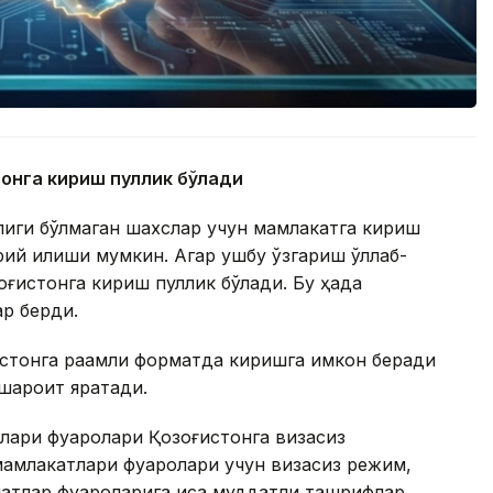
тонга кириш пуллик бўлади
олиги бўлмаган шахслар учун мамлакатга кириш
й қилиши мумкин. Агар ушбу ўзгариш қўллаб-
оғистонга кириш пуллик бўлади. Бу ҳақда
ар берди.
истонга рақамли форматда киришга имкон беради
 шароит яратади.
лари фуқаролари Қозоғистонга визасиз
амлакатлари фуқаролари учун визасиз режим,
атлар фуқароларига қисқа муддатли ташрифлар