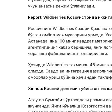
учун визасиз режим қўлланилади.
Report: Wildberries Қозоғистонда иккит
Россиянинг Wildberries бозори Қозоғис
бўлган омбор мажмуаларини қурмоқда. У
Астанада, яна 100 минг квадрат метрл
агентлигининг хабар беришича, янги ло
чорагида фойдаланишга топширилади.
Ҳозирда Wildberries тахминан 46 минг 
олмоқда. Савдо ва интеграция вазирлигин
омборлар қуриш бўйича ҳеч қандай таклиф
Xinhuа: Каспий денгизи тубига оптик к
Ақтау ва Сумгайит ўртасидаги рақамли ав
якунланди. Янги йўналиш Қозоғистон в