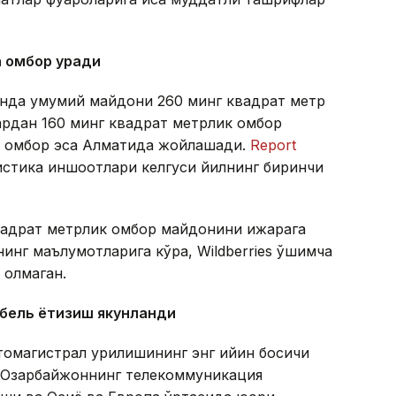
а омбор қуради
тонда умумий майдони 260 минг квадрат метр
лардан 160 минг квадрат метрлик омбор
ик омбор эса Алматида жойлашади.
Report
гистика иншоотлари келгуси йилнинг биринчи
квадрат метрлик омбор майдонини ижарага
инг маълумотларига кўра, Wildberries қўшимча
 олмаган.
абель ётқизиш якунланди
томагистрал қурилишининг энг қийин босқичи
а Озарбайжоннинг телекоммуникация