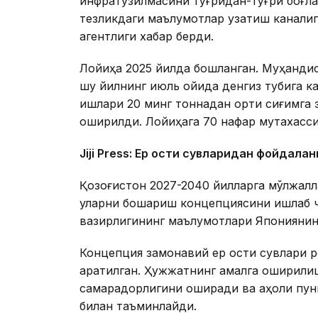
инфратузилмасини тўғридан-тўғри боғла
тезликдаги маълумотлар узатиш каналиг
агентлиги хабар берди.
Лойиҳа 2025 йилда бошланган. Муҳандисл
шу йилнинг июль ойида денгиз тубига к
ишлари 20 минг тоннадан ортиқ сиғимга 
оширилди. Лойиҳага 70 нафар мутахасси
Jiji Press: Ер ости сувларидан фойдала
Қозоғистон 2027-2040 йилларга мўлжалл
уларни бошқариш концепциясини ишлаб чи
вазирлигининг маълумотлари Японияни
Концепция замонавий ер ости сувлари 
қаратилган. Ҳужжатнинг амалга оширил
самарадорлигини оширади ва аҳоли пункт
билан таъминлайди.