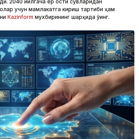
ди. 2040 йилгача ер ости сувларидан
олар учун мамлакатга кириш тартиби ҳам
тни
Кazinform
мухбирининг шарҳида ўқинг.