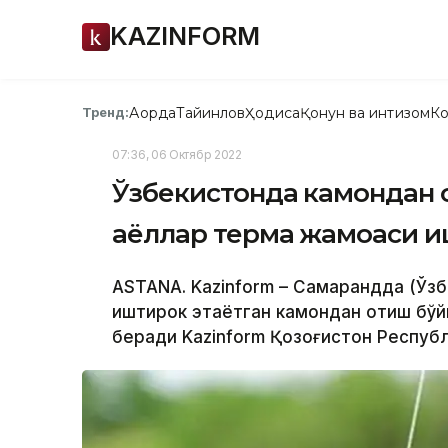
KAZINFORM
Ақорда
Тайинлов
Ҳодиса
Қонун ва интизом
Ко
Тренд:
07:36, 06 Октябр 2022
Ўзбекистонда камондан о
аёллар терма жамоаси и
ASTANA. Kazinform – Самарқандда (Ў
иштирок этаётган камондан отиш бўй
беради Kazinform Қозоғистон Республ