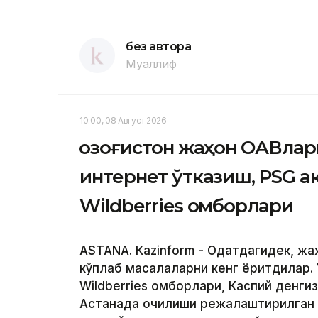
без автора
Муаллиф
10:00, 08 Август 2026
Қозоғистон жаҳон ОАВлар
интернет ўтказиш, PSG 
Wildberries омборлари
ASTANА. Кazinform - Одатдагидек, ж
кўплаб масалаларни кенг ёритдилар. 
Wildberries омборлари, Каспий денги
Астанада очилиши режалаштирилган