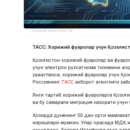
Коллаж: kazinform/ СИ
ТАСС: Хорижий фуқаролар учун Қозоғис
Қозоғистон хорижий фуқаролар ва фуқар
учун электрон рухсатнома тизимини жори
қувватланса, хорижий фуқаролар учун Қоз
Россиянинг
ТАСС
ахборот агентлиги хаб
Янги тартиб хорижий фуқароларга Қозоғ
ва бу самарали миграция назорати учун
Ҳозирда дунёнинг 50 дан ортиқ мамлакат
киришлари мумкин. Улар орасида МДҲ м
шунингдек, Европа Иттифоқига аъзо давл