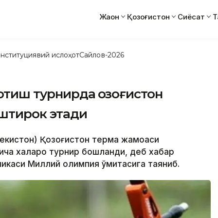
Жаҳон
Қозоғистон
Сиёсат
Т
нституциявий ислоҳот
Сайлов-2026
тиш турнирда Қозоғистон
штирок этади
збекистон) Қозоғистон терма жамоаси
ича халқаро турнир бошланди, деб хабар
икаси Миллий олимпия қўмитасига таяниб.