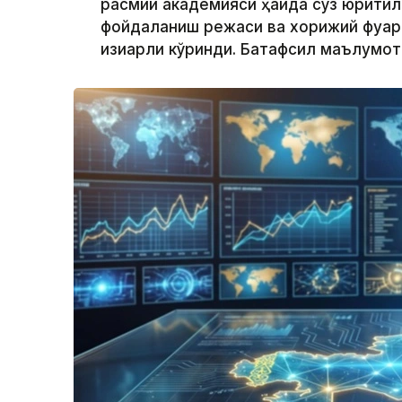
расмий академияси ҳақида сўз юритил
фойдаланиш режаси ва хорижий фуқар
қизиқарли кўринди. Батафсил маълумо