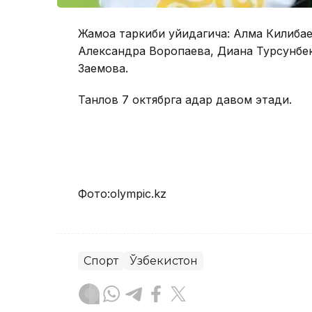
Жамоа таркиби қуйидагича: Алма Килиба
Александра Воропаева, Диана Турсунбек
Заемова.
Танлов 7 октябрга қадар давом этади.
Фото:olympic.kz
Спорт
Ўзбекистон