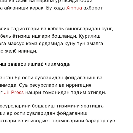
ши ва Осиё ва Европа ўртасида юқори
а айланиши керак. Бу ҳақда
Xinhua
ахборот
ик тадқиқотлари ва кабель синовларидан сўнг,
абель ётқизиш ишлари бошланди. Қурилиш
эга махсус кема ёрдамида куну тун амалга
с жалб қилинди.
ниш режаси ишлаб чиқилмоқда
анган Ер ости сувларидан фойдаланиш ва
қмоқда. Сув ресурслари ва ирригация
нг
Jiji Press
нашри томонидан тақдим этилди.
ресурсларини бошқариш тизимини яратишга
иши ер ости сувларидан фойдаланиш
лари ва иқтисодиёт тармоқларини барқарор сув