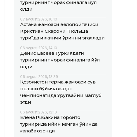
турнирнинг чорак финалга йўл
олди
07 avgust 2026, 10:10
Астана жамоаси велопойгачиси
Кристиан Скарони “Польша
тури”да иккинчи ўринни эгаллади
06 avgust 2026, 14:10
Денис Евсеев Туркиядаги
турнирнинг чорак финалига йўл
олди
06 avgust 2026, 13:39
Қозоғистон терма жамоаси сув
полоси бўйича жаҳон
чемпионатида Уругвайни мағлуб
этди
06 avgust 2026, 12:10
Елена Рибакина Торонто
турнирида қийин кечган ўйинда
ғалаба қозонди