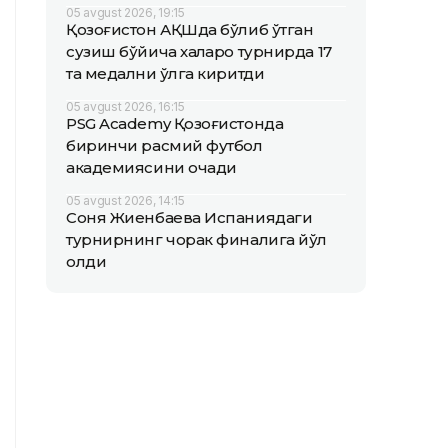
05 avgust 2026, 19:15
Қозоғистон АҚШда бўлиб ўтган
сузиш бўйича халқаро турнирда 17
та медални қўлга киритди
05 avgust 2026, 16:15
PSG Academy Қозоғистонда
биринчи расмий футбол
академиясини очади
05 avgust 2026, 14:15
Соня Жиенбаева Испаниядаги
турнирнинг чорак финалига йўл
олди