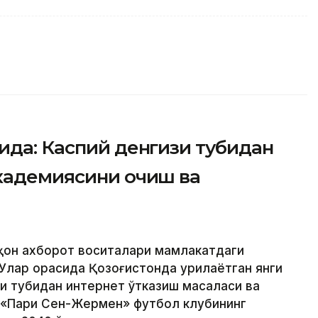
ида: Каспий денгизи тубидан
академиясини очиш ва
аҳон ахборот воситалари мамлакатдаги
Улар орасида Қозоғистонда қурилаётган янги
зи тубидан интернет ўтказиш масаласи ва
 «Пари Сен-Жермен» футбол клубининг