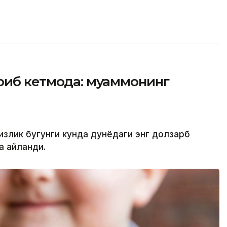
иб кетмоқда: муаммонинг
излик бугунги кунда дунёдаги энг долзарб
а айланди.