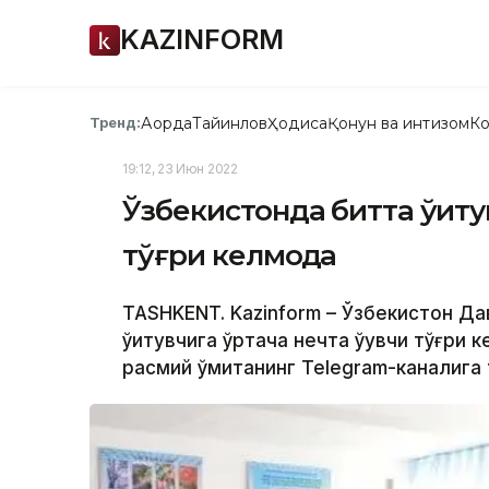
KAZINFORM
Ақорда
Тайинлов
Ҳодиса
Қонун ва интизом
Ко
Тренд:
19:12, 23 Июн 2022
Ўзбекистонда битта ўқиту
тўғри келмоқда
TASHKENT. Kazinform – Ўзбекистон Да
ўқитувчига ўртача нечта ўқувчи тўғри 
расмий қўмитанинг Telegram-каналига