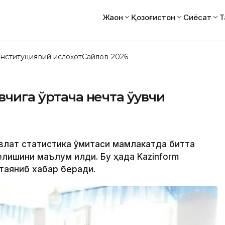
Жаҳон
Қозоғистон
Сиёсат
Т
нституциявий ислоҳот
Сайлов-2026
вчига ўртача нечта ўқувчи
влат статистика қўмитаси мамлакатда битта
келишини маълум қилди. Бу ҳақда Kazinform
 таяниб хабар беради.