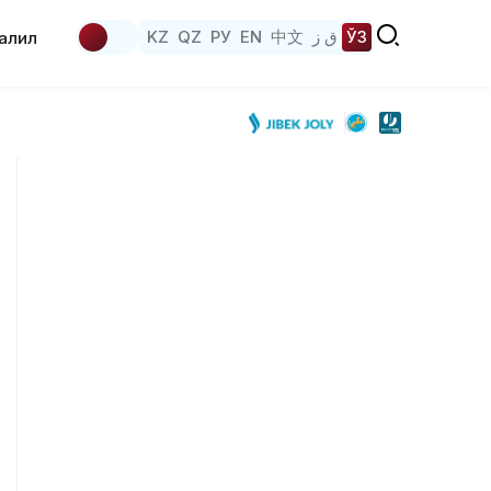
KZ
QZ
РУ
EN
中文
ق ز
ЎЗ
аҳлил