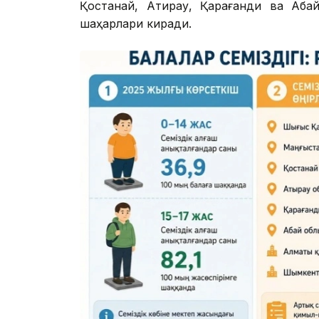
Қостанай, Атирау, Қарағанди ва Аба
шаҳарлари киради.