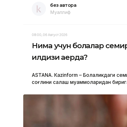
без автора
Муаллиф
08:00, 06 Август 2026
Нима учун болалар семир
илдизи қаерда?
ASTANА. Кazinform – Болаликдаги сем
соғлиқни сақлаш муаммоларидан бириг