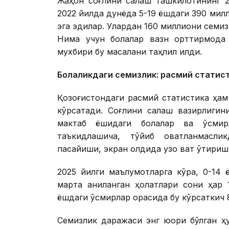
Жаҳон соғлиқни сақлаш ташкилотининг 
2022 йилда дунёда 5-19 ёшдаги 390 милл
эга эдилар. Улардан 160 миллиони семиз
Нима учун болалар вазн орттирмоқда
мухбири бу масалани таҳлил қилди.
Болаликдаги семизлик: расмий статис
Қозоғистондаги расмий статистика ҳам
кўрсатади. Соғлиқни сақлаш вазирлиги
мактаб ёшидаги болалар ва ўсмирл
таъкидлашича, тўйиб овқатланмасли
пасайиши, экран олдида узоқ вақт ўтири
2025 йилги маълумотларга кўра, 0-14
марта аниқланган ҳолатлари сони ҳар 
ёшдаги ўсмирлар орасида бу кўрсаткич 8
Семизлик даражаси энг юқори бўлган ҳу