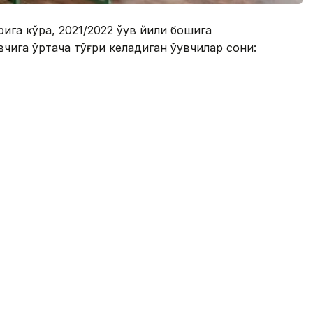
ига кўра, 2021/2022 ўқув йили бошига
чига ўртача тўғри келадиган ўқувчилар сони: