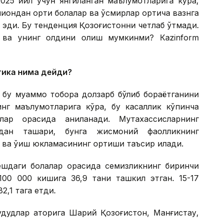
2025 йил учун янгиланган маълумотларига кўра,
иондан ортиқ болалар ва ўсмирлар ортиқча вазнга
 эди. Бу тенденция Қозоғистонни четлаб ўтмади.
 ва унинг олдини олиш мумкинми? Кazinform
тика нима дейди?
 бу муаммо тобора долзарб бўлиб бораётганини
нинг маълумотларига кўра, бу касаллик кўпинча
ар орасида аниқланади. Мутахассисларнинг
кдан ташқари, бунга жисмоний фаолликнинг
ш ва ўқиш юкламасининг ортиши таъсир қилади.
 ёшдаги болалар орасида семизликнинг биринчи
100 000 кишига 36,9 тани ташкил этган. 15-17
2,1 тага етди.
дудлар қаторига Шарқий Қозоғистон, Манғистау,