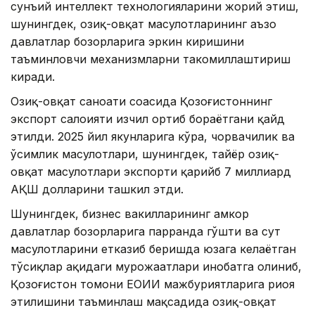
сунъий интеллект технологияларини жорий этиш,
шунингдек, озиқ-овқат маҳсулотларининг аъзо
давлатлар бозорларига эркин киришини
таъминловчи механизмларни такомиллаштириш
киради.
Озиқ-овқат саноати соҳасида Қозоғистоннинг
экспорт салоҳияти изчил ортиб бораётгани қайд
этилди. 2025 йил якунларига кўра, чорвачилик ва
ўсимлик маҳсулотлари, шунингдек, тайёр озиқ-
овқат маҳсулотлари экспорти қарийб 7 миллиард
АҚШ долларини ташкил этди.
Шунингдек, бизнес вакилларининг ҳамкор
давлатлар бозорларига парранда гўшти ва сут
маҳсулотларини етказиб беришда юзага келаётган
тўсиқлар ҳақидаги мурожаатлари инобатга олиниб,
Қозоғистон томони ЕОИИ мажбуриятларига риоя
этилишини таъминлаш мақсадида озиқ-овқат