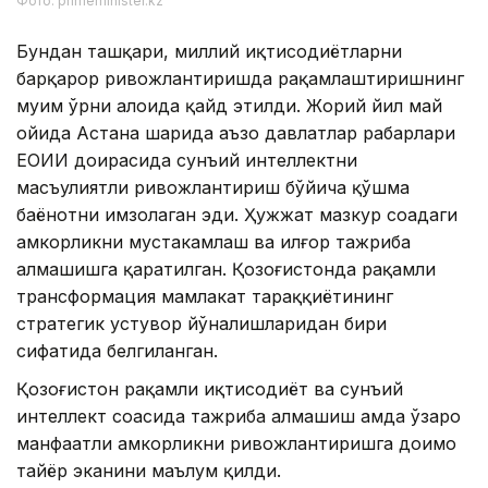
Фото: primeminister.kz
Бундан ташқари, миллий иқтисодиётларни
барқарор ривожлантиришда рақамлаштиришнинг
муҳим ўрни алоҳида қайд этилди. Жорий йил май
ойида Астана шаҳрида аъзо давлатлар раҳбарлари
ЕОИИ доирасида сунъий интеллектни
масъулиятли ривожлантириш бўйича қўшма
баёнотни имзолаган эди. Ҳужжат мазкур соҳадаги
ҳамкорликни мустаҳкамлаш ва илғор тажриба
алмашишга қаратилган. Қозоғистонда рақамли
трансформация мамлакат тараққиётининг
стратегик устувор йўналишларидан бири
сифатида белгиланган.
Қозоғистон рақамли иқтисодиёт ва сунъий
интеллект соҳасида тажриба алмашиш ҳамда ўзаро
манфаатли ҳамкорликни ривожлантиришга доимо
тайёр эканини маълум қилди.