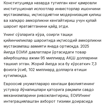
Конституцияда назарда тутилган кенг қамровли
институционал ислоҳотлар инвесторлар ишончини
мустаҳкамлаш, иқтисодиётни модернизация қилиш
ва халқаро ҳамкорликни кенгайтириш учун қулай
шароит яратаётганини қайд этди.
Унинг сўзларига кўра, ҳозирги ташқи
қийинчиликлар шароитида иқтисодий ҳамкорликни
мустаҳкамлаш аҳамияти янада ортмоқда. 2025
йилда ЕОИИ давлатлари ўртасидаги товар
айирбошлаш ҳажми 95 миллиард АҚШ долларини
ташкил этган. Жорий йилда эса бу кўрсаткич 7,3
фоизга ўсиб, 102 миллиард долларга етиши
кутилмоқда.
Евроосиё ҳукуматлараро кенгаши фаолиятининг
устувор йўналишлари қаторига рақамли савдо
механизмларини ривожлантириш, ЕОИИнинг
интеграциялашган ахборот тизими доирасида