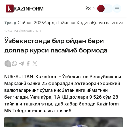
KAZINFORM
ЎЗ
Сайлов-2026
Ақорда
Тайинлов
Ҳодиса
Қонун ва интизо
Тренд:
12:54, 24 Феврал 2020
Ўзбекистонда бир ойдан бери
доллар курси пасайиб бормоқда
NUR-SULTAN. Kazinform – Ўзбекистон Республикаси
Марказий банки 25 февралдан эътиборан хорижий
валюталарнинг сўмга нисбатан янги қийматини
белгилади. Унга кўра, 1 АҚШ доллари 9 526 сўм 28
тийинни ташкил этди, даб хабар беради Kazinform
МБ Telegram-каналига таяниб.