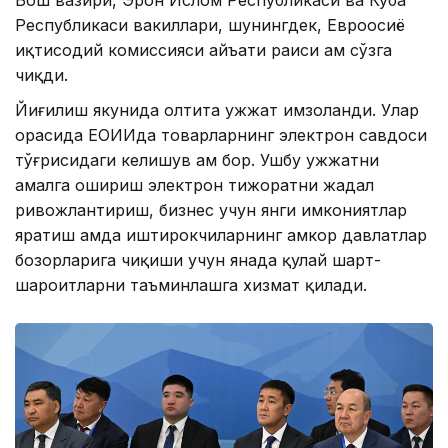
Республикаси вакиллари, шунингдек, Евроосиё
иқтисодий комиссияси ҳайъати раиси ҳам сўзга
чиқди.
Йиғилиш якунида олтита ҳужжат имзоланди. Улар
орасида ЕОИИда товарларнинг электрон савдоси
тўғрисидаги келишув ҳам бор. Ушбу ҳужжатни
амалга ошириш электрон тижоратни жадал
ривожлантириш, бизнес учун янги имкониятлар
яратиш ҳамда иштирокчиларнинг ҳамкор давлатлар
бозорларига чиқиши учун янада қулай шарт-
шароитларни таъминлашга хизмат қилади.