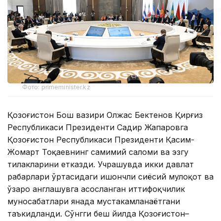
Фото: primeminister.kz
Қозоғистон Бош вазири Олжас Бектенов Қирғиз
Республикаси Президенти Садир Жапаровга
Қозоғистон Республикаси Президенти Қасим-
Жомарт Тоқаевнинг самимий саломи ва эзгу
тилакларини етказди. Учрашувда икки давлат
раҳбарлари ўртасидаги ишончли сиёсий мулоқот ва
ўзаро англашувга асосланган иттифоқчилик
муносабатлари янада мустаҳкамланаётгани
таъкидланди. Сўнгги беш йилда Қозоғистон–