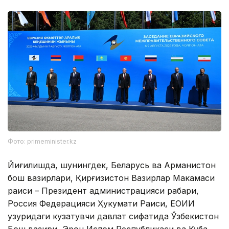
Фото: primeminister.kz
Йиғилишда, шунингдек, Беларусь ва Арманистон
бош вазирлари, Қирғизистон Вазирлар Маҳкамаси
раиси – Президент администрацияси раҳбари,
Россия Федерацияси Ҳукумати Раиси, ЕОИИ
ҳузуридаги кузатувчи давлат сифатида Ўзбекистон
Бош вазири, Эрон Ислом Республикаси ва Куба