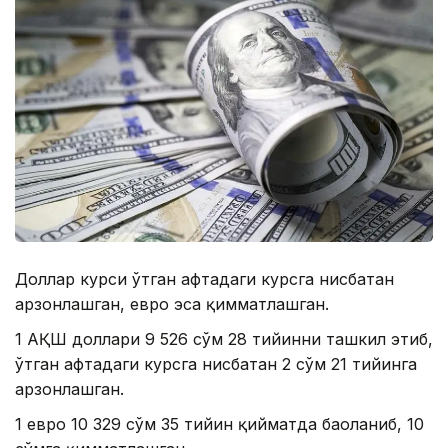
Доллар курси ўтган ҳафтадаги курсга нисбатан
арзонлашган, евро эса қимматлашган.
1 АҚШ доллари 9 526 сўм 28 тийинни ташкил этиб,
ўтган ҳафтадаги курсга нисбатан 2 сўм 21 тийинга
арзонлашган.
1 евро 10 329 сўм 35 тийин қийматда баҳоланиб, 10