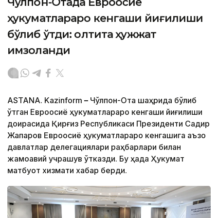
Чўлпон-Отада Евроосиё
ҳукуматлараро кенгаши йиғилиши
бўлиб ўтди: олтита ҳужжат
имзоланди
ASTANA. Kazinform
–
Чўлпон-Ота шаҳрида бўлиб
ўтган Евроосиё ҳукуматлараро кенгаши йиғилиши
доирасида Қирғиз Республикаси Президенти Садир
Жапаров Евроосиё ҳукуматлараро кенгашига аъзо
давлатлар делегациялари раҳбарлари билан
жамоавий учрашув ўтказди. Бу ҳақда Ҳукумат
матбуот хизмати хабар берди.