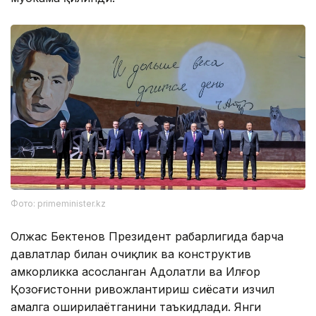
Фото: primeminister.kz
Олжас Бектенов Президент раҳбарлигида барча
давлатлар билан очиқлик ва конструктив
ҳамкорликка асосланган Адолатли ва Илғор
Қозоғистонни ривожлантириш сиёсати изчил
амалга оширилаётганини таъкидлади. Янги