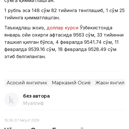
сўмга қимматлашган.
1 рубль эса 148 сўм 82 тийинга тенглашиб, 1 сўм 25
тийинга қимматлашган.
Таъкидлаш жоиз,
доллар курси
Ўзбекистонда
январь ойи охирги ҳафтасида 9563 сўм, 33 тийинни
ташкил қилган бўлса, 4 февралда 9541.74 сўм, 11
февралда 9539.16 сўм, 18 февралда 9528.49 сўм
этиб белгиланган.
Асосий янгилик
Марказий Осиё
Жаҳон янгил
без автора
Муаллиф
15:38, 07 Август 2026