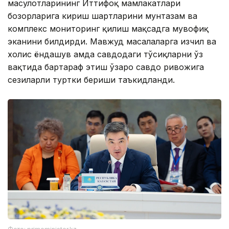
маҳсулотларининг Иттифоқ мамлакатлари
бозорларига кириш шартларини мунтазам ва
комплекс мониторинг қилиш мақсадга мувофиқ
эканини билдирди. Мавжуд масалаларга изчил ва
холис ёндашув ҳамда савдодаги тўсиқларни ўз
вақтида бартараф этиш ўзаро савдо ривожига
сезиларли туртки бериши таъкидланди.