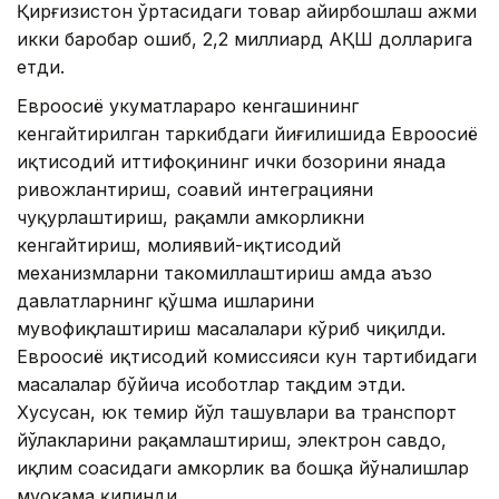
Қирғизистон ўртасидаги товар айирбошлаш ҳажми
икки баробар ошиб, 2,2 миллиард АҚШ долларига
етди.
Евроосиё ҳукуматлараро кенгашининг
кенгайтирилган таркибдаги йиғилишида Евроосиё
иқтисодий иттифоқининг ички бозорини янада
ривожлантириш, соҳавий интеграцияни
чуқурлаштириш, рақамли ҳамкорликни
кенгайтириш, молиявий-иқтисодий
механизмларни такомиллаштириш ҳамда аъзо
давлатларнинг қўшма ишларини
мувофиқлаштириш масалалари кўриб чиқилди.
Евроосиё иқтисодий комиссияси кун тартибидаги
масалалар бўйича ҳисоботлар тақдим этди.
Хусусан, юк темир йўл ташувлари ва транспорт
йўлакларини рақамлаштириш, электрон савдо,
иқлим соҳасидаги ҳамкорлик ва бошқа йўналишлар
муҳокама қилинди.