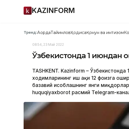
KAZINFORM
Ақорда
Тайинлов
Ҳодиса
Қонун ва интизом
Ко
Тренд:
08:54, 23 Май 2022
Ўзбекистонда 1 июндан 
TASHKENT. Kazinform – Ўзбекистонда
ходимларининг иш ҳақи 12 фоизга ошири
базавий ҳисоблашнинг янги миқдорлар
huquqiyaxborot расмий Telegram-кана