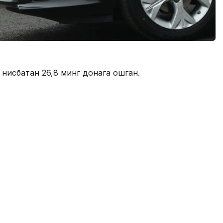
 нисбатан 26,8 минг донага ошган.