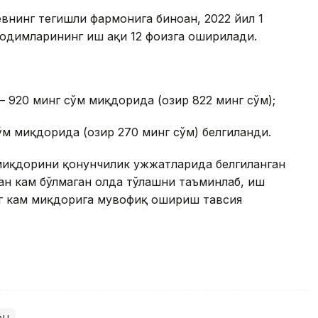
нинг тегишли фармонига биноан, 2022 йил 1
димларининг иш ҳақи 12 фоизга оширилади.
— 920 минг сўм миқдорида (ҳозир 822 минг сўм);
м миқдорида (ҳозир 270 минг сўм) белгиланди.
миқдорини қонунчилик ҳужжатларида белгиланган
дан кам бўлмаган ҳолда тўлашни таъминлаб, иш
энг кам миқдорига мувофиқ ошириш тавсия
он