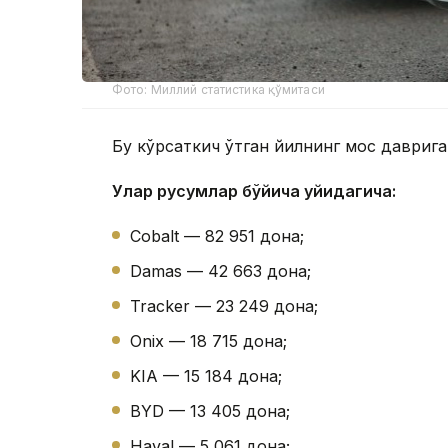
Фото: Миллий статистика қўмитаси
Бу кўрсаткич ўтган йилнинг мос даврига
Улар русумлар бўйича қуйидагича:
Cobalt — 82 951 дона;
Damas — 42 663 дона;
Tracker — 23 249 дона;
Onix — 18 715 дона;
KIA — 15 184 дона;
BYD — 13 405 дона;
Haval — 5 061 дона;