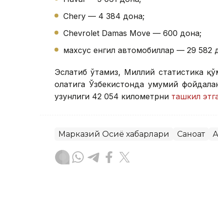
Chery — 4 384 дона;
Chevrolet Damas Move — 600 дона;
махсус енгил автомобиллар — 29 582 
Эслатиб ўтамиз, Миллий статистика қў
ҳолатига Ўзбекистонда умумий фойдал
узунлиги 42 054 километрни
ташкил этг
Марказий Осиё хабарлари
Саноат
А
Бекабат Узаков
Муаллиф