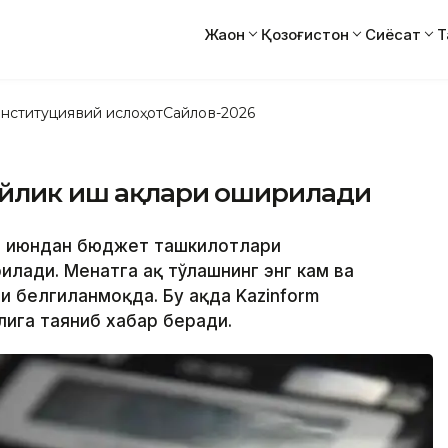
Жаҳон
Қозоғистон
Сиёсат
Т
нституциявий ислоҳот
Сайлов-2026
ойлик иш ҳақлари оширилади
 1 июндан бюджет ташкилотлари
лади. Меҳнатга ҳақ тўлашнинг энг кам ва
и белгиланмоқда. Бу ҳақда Kazinform
лига таяниб хабар беради.