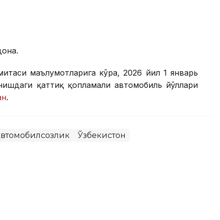
дона.
митаси маълумотларига кўра, 2026 йил 1 январь
анишдаги қаттиқ қопламали автомобиль йўллари
ан
.
втомобилсозлик
Ўзбекистон