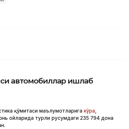
айси автомобиллар ишлаб
стика қўмитаси маълумотларига
кўра
,
юнь ойларида турли русумдаги 235 794 дона
н.