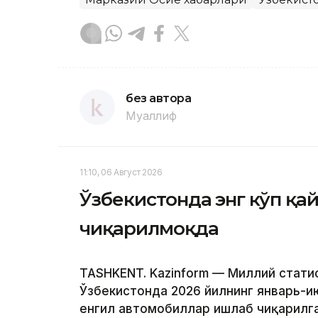
без автора
Муаллиф
11:10, 06 Август 2026
Ўзбекистонда энг кўп қ
чиқарилмоқда
TASHKENT. Kazinform — Миллий стати
Ўзбекистонда 2026 йилнинг январь-и
енгил автомобиллар ишлаб чиқарилга