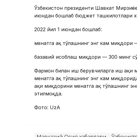
Ўзбекистон президенти Шавкат Мирзиёев
июндан бошлаб бюджет ташкилотлари хо
2022 йил 1 июндан бошлаб:
меҳнатга ҳақ тўлашнинг энг кам миқдори 
базавий ҳисоблаш миқдори — 300 минг сў
Фармон билан иш берувчиларга иш ҳақи 
меҳнатга ҳақ тўлашнинг энг кам миқдори
ҳақи миқдорини меҳнатга ҳақ тўлашнинг 
этилмоқда.
Фото: UzA
Марказий Осиё хабарлари
Ўзбекист