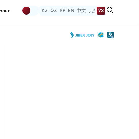
KZ
QZ
РУ
EN
中文
ق ز
ЎЗ
аҳлил