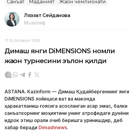
Санъат
Маданият
Жаҳон чемпионати
Ляззат Сейданова
Муаллиф
17:10, 06 Август 2026
Димаш янги DiMENSIONS номли
жаҳон турнесини эълон қилди
ASTANА. Кazinform — Димаш Қудайбергеннинг янги
DiMENSIONS лойиҳаси вақт ва маконда
ҳаракатланиш ғоясига асосланган асар эмас, балки
санъаткорнинг моҳиятини унинг атрофидаги дунёни
идрок этиш орқали очиб беришга уринишдир, деб
хабар беради
Dimashnews
.