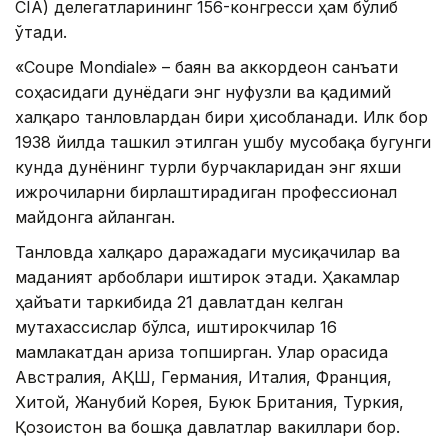
CIA) делегатларининг 156-конгресси ҳам бўлиб
ўтади.
«Coupe Mondiale» – баян ва аккордеон санъати
соҳасидаги дунёдаги энг нуфузли ва қадимий
халқаро танловлардан бири ҳисобланади. Илк бор
1938 йилда ташкил этилган ушбу мусобақа бугунги
кунда дунёнинг турли бурчакларидан энг яхши
ижрочиларни бирлаштирадиган профессионал
майдонга айланган.
Танловда халқаро даражадаги мусиқачилар ва
маданият арбоблари иштирок этади. Ҳакамлар
ҳайъати таркибида 21 давлатдан келган
мутахассислар бўлса, иштирокчилар 16
мамлакатдан ариза топширган. Улар орасида
Австралия, АҚШ, Германия, Италия, Франция,
Хитой, Жанубий Корея, Буюк Британия, Туркия,
Қозоғистон ва бошқа давлатлар вакиллари бор.