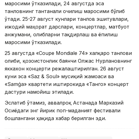
маросими ўтказилади, 24 августда эса
танловнинг тантанали очилиш маросими бўлиб
ўтади. 25-27 август кунлари танлов эшитувлари,
ижодий маҳорат дарслари, концертлар, матбуот
анжумани, ғолибларни тақдирлаш ва ёпилиш
маросими ўтказилади.
25 августда «Coupe Mondiale 74» халқаро танлови
ғолиби, қозоғистонлик баянчи Олжас Нурлановнинг
яккахон концерти режалаштирилган. 26 август
куни эса «Saz & Soul» мусиқий жамоаси ва
«Samǵa» квартети иштирокида «Танго» концерт
дастури намойиш этилади.
Эслатиб ўтамиз, аввалроқ Астанада Марказий
Осиёдаги энг йирик поп-маданият фестивали
бошлангани ҳақида хабар берилган эди.