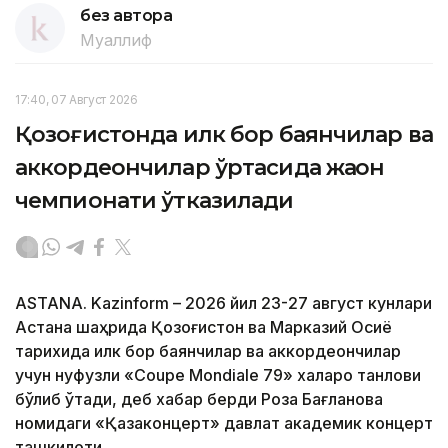
без автора
Муаллиф
17:40, 07 Август 2026
Қозоғистонда илк бор баянчилар ва
аккордеончилар ўртасида жаҳон
чемпионати ўтказилади
ASTANA. Kazinform – 2026 йил 23-27 август кунлари
Астана шаҳрида Қозоғистон ва Марказий Осиё
тарихида илк бор баянчилар ва аккордеончилар
учун нуфузли «Coupe Mondiale 79» халқаро танлови
бўлиб ўтади, деб хабар берди Роза Бағланова
номидаги «Қазақконцерт» давлат академик концерт
ташкилоти.