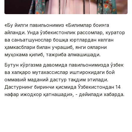
«Бу йилги павильонимиз «Билимлар боғи»га
айланди. Унда ўзбекистонлик рассомлар, куратор
ва санъатшунослар бошқа юртлардан келган
ҳамкасблари билан учрашиб, янги ғояларни
муҳокама қилиб, тажриба алмашишади.
Бутун кўргазма давомида павильонимизда ўзбек
ва халқаро мутахассислар иштирокидаги бой
оммавий маданий дастур тақдим этилади.
Дастурнинг биринчи қисмида Ўзбекистондан 14
нафар ижодкор қатнашади», - дейилади хабарда.