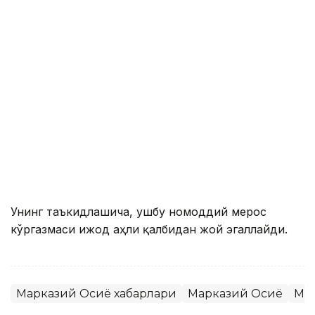
Унинг таъкидлашича, ушбу номоддий мерос
кўргазмаси ижод аҳли қалбидан жой эгаллайди.
Марказий Осиё хабарлари
Марказий Осиё
Ма