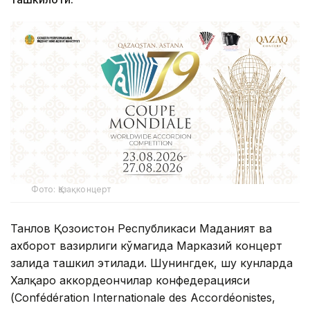
Фото: Қазақконцерт
Танлов Қозоғистон Республикаси Маданият ва
ахборот вазирлиги кўмагида Марказий концерт
залида ташкил этилади. Шунингдек, шу кунларда
Халқаро аккордеончилар конфедерацияси
(Confédération Internationale des Accordéonistes,