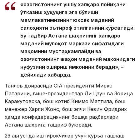
«Қозоғистоннинг ушбу халқаро лойиҳани
ўтказиш ҳуқуқига эга бўлиши
мамлакатимизнинг юксак маданий
салоҳияти эътироф этилганини кўрсатади.
Бу тадбир Астана шаҳрининг халқаро
маданий мулоқот маркази сифатидаги
мақомини мустаҳкамлайди ва
Қозоғистоннинг жаҳон маданий маконидаги
нуфузини ошириш имконини беради», –
дейилади хабарда.
Танлов доирасида CIA президенти Мирко
Патарини, вице-президентлар Ли Цзун ва Зорица
Каракутовска, бош котиб Киммо Маттила, бош
менежер Харли Жонс, бош элчи Кевин Фридрих
ҳамда конфедерациянинг бошқа раҳбарлари
Астана шаҳрига ташриф буюради.
23 августда иштирокчилар учун қуръа ташлаш