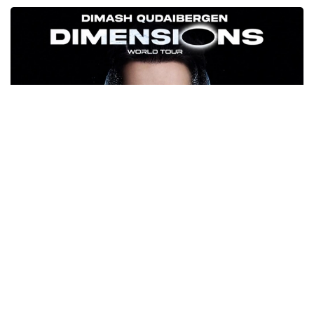
Фото: dimashnews.com
DiMENSIONS Димашнинг қўшиқчи, бастакор ва
продюсер сифатидаги кўп қиррали ижодий
қиёфасини, шунингдек, унинг саҳнадан
ташқаридаги табиий ўзлигини ва инсоннинг энг
ҳақиқий томонларини акс эттиради. Бу томонлар