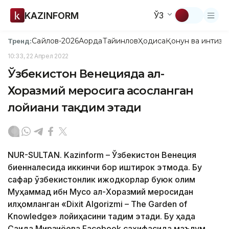
KAZINFORM
ЎЗ
Сайлов-2026
Ақорда
Тайинлов
Ҳодиса
Қонун ва интизо
Тренд:
10:33, 22 Апрел 2022
Ўзбекистон Венецияда ал-
Хоразмий меросига асосланган
лойиҳани тақдим этади
NUR-SULTAN. Kazinform – Ўзбекистон Венеция
биенналесида иккинчи бор иштирок этмоқда. Бу
сафар ўзбекистонлик ижодкорлар буюк олим
Муҳаммад ибн Мусо ал-Хоразмий меросидан
илҳомланган «Dixit Algorizmi – The Garden of
Knowledge» лойиҳасини тақдим этади. Бу ҳақда
Саида Мирзиёева Facebook саҳифасида маълум