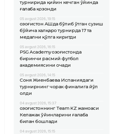
турнирида қийин кечган ўйинда
ғалаба қозонди
05 avgust 2026, 19:15
Қозоғистон АҚШда бўлиб ўтган сузиш
бўйича халқаро турнирда 17 та
медални қўлга киритди
05 avgust 2026, 16:15
PSG Academy Қозоғистонда
биринчи расмий футбол
академиясини очади
05 avgust 2026, 14:15
Соня Жиенбаева Испаниядаги
турнирнинг чорак финалига йўл
олди
04 avgust 2026, 15:37
Қозоғистоннинг Team KZ жамоаси
Келажак ўйинларини ғалаба
билан бошлади
04 avgust 2026, 15:15