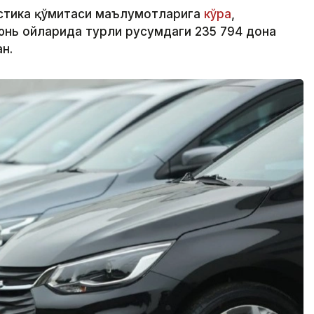
стика қўмитаси маълумотларига
кўра
,
юнь ойларида турли русумдаги 235 794 дона
н.