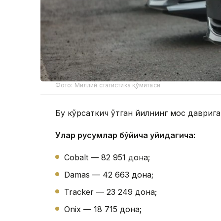
Фото: Миллий статистика қўмитаси
Бу кўрсаткич ўтган йилнинг мос даврига
Улар русумлар бўйича қуйидагича:
Cobalt — 82 951 дона;
Damas — 42 663 дона;
Tracker — 23 249 дона;
Onix — 18 715 дона;