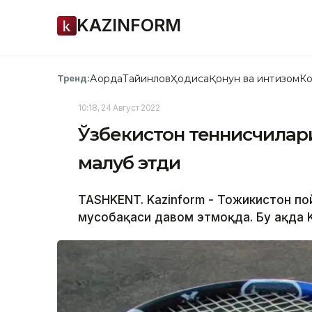
KAZINFORM
Ақорда
Тайинлов
Ҳодиса
Қонун ва интизом
Ко
Тренд:
10:18, 24 Август 2022
Ўзбекистон теннисчилар
мағлуб этди
TASHKENT. Kazinform - Тожикистон пой
мусобақаси давом этмоқда. Бу ҳақда 