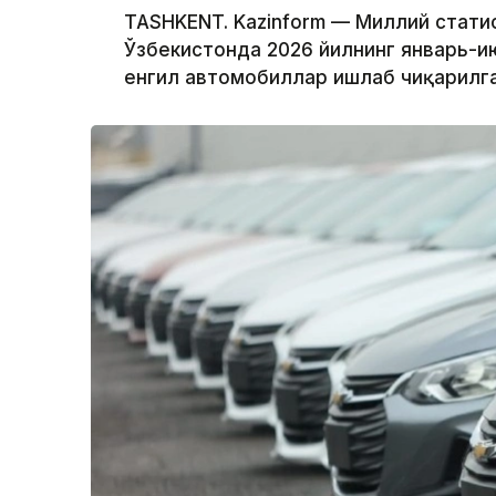
TASHKENT. Kazinform — Миллий стати
Ўзбекистонда 2026 йилнинг январь-и
енгил автомобиллар ишлаб чиқарилга