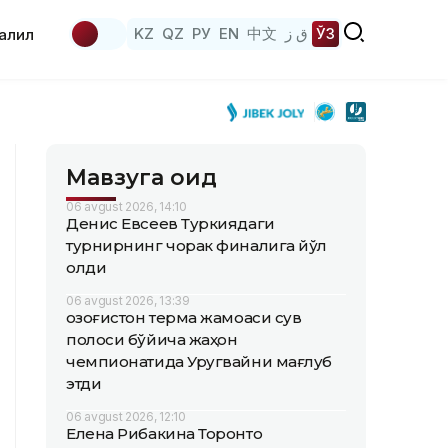
KZ
QZ
РУ
EN
中文
ق ز
ЎЗ
аҳлил
Мавзуга оид
06 avgust 2026, 14:10
Денис Евсеев Туркиядаги
турнирнинг чорак финалига йўл
олди
06 avgust 2026, 13:39
Қозоғистон терма жамоаси сув
полоси бўйича жаҳон
чемпионатида Уругвайни мағлуб
этди
06 avgust 2026, 12:10
Елена Рибакина Торонто