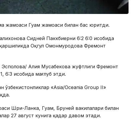
ма жамоаси Гуам жамоаси билан баҳс юритди.
лихонова Сидней Паккбиерни 6:2 6:0 ҳисобида
а-қаршиликда Оқгул Омонмуродова Фремонт
 Эсполова/ Алия Мусабекова жуфтлиги Фремонт
, 6:3 ҳисобида мағлуб этди.
н ўзбекистонликлар «Asia/Oceania Group II»
қда.
оаси Шри-Ланка, Гуам, Бруней вакилалари билан
алар 27 август кунига қадар давом этади.