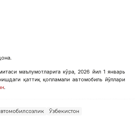
дона.
митаси маълумотларига кўра, 2026 йил 1 январь
анишдаги қаттиқ қопламали автомобиль йўллари
ан
.
втомобилсозлик
Ўзбекистон