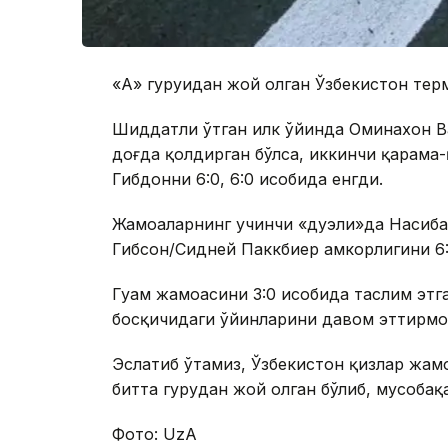
«А» гуруҳидан жой олган Ўзбекистон тер
Шиддатли ўтган илк ўйинда Оминахон Ва
доғда қолдирган бўлса, иккинчи қарам
Гибдонни 6:0, 6:0 ҳисобида енгди.
Жамоаларнинг учинчи «дуэли»да Насиба
Гибсон/Сидней Паккбиер ҳамкорлигини 6:1
Гуам жамоасини 3:0 ҳисобида таслим этга
босқичидаги ўйинларини давом эттирмо
Эслатиб ўтамиз, Ўзбекистон қизлар жам
битта гуруҳдан жой олган бўлиб, мусобақ
Фото: UzA