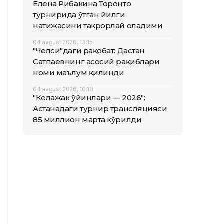
Елена Рибакина Торонто
турнирида ўтган йилги
натижасини такрорлай оладими
04 avgust 2026, 13:15
"Челси"даги рақобат: Дастан
Сатпаевнинг асосий рақиблари
номи маълум қилинди
04 avgust 2026, 10:10
"Келажак ўйинлари — 2026":
Астанадаги турнир трансляцияси
85 миллион марта кўрилди