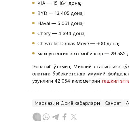
KIA — 15 184 дона;
BYD — 13 405 дона;
Haval — 5 061 дона;
Chery — 4 384 дона;
Chevrolet Damas Move — 600 дона;
махсус енгил автомобиллар — 29 582 
Эслатиб ўтамиз, Миллий статистика қў
ҳолатига Ўзбекистонда умумий фойдал
узунлиги 42 054 километрни
ташкил этг
Марказий Осиё хабарлари
Саноат
А