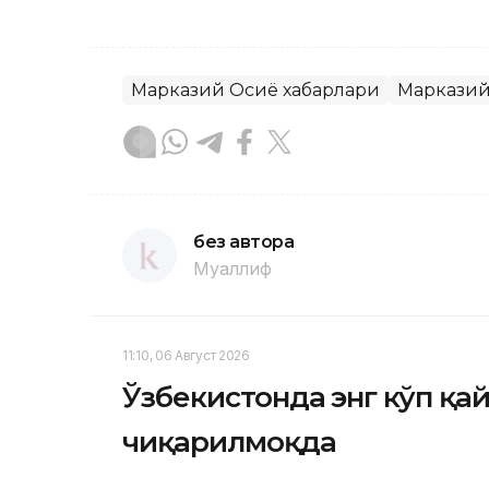
Марказий Осиё хабарлари
Марказий
без автора
Муаллиф
11:10, 06 Август 2026
Ўзбекистонда энг кўп қ
чиқарилмоқда