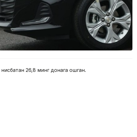
 нисбатан 26,8 минг донага ошган.