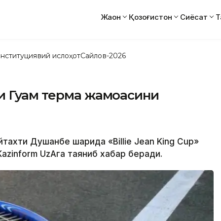
Жаҳон
Қозоғистон
Сиёсат
Т
нституциявий ислоҳот
Сайлов-2026
и Гуам терма жамоасини
тахти Душанбе шаҳрида «Billie Jean King Cup»
Kazinform UzAга таяниб хабар беради.