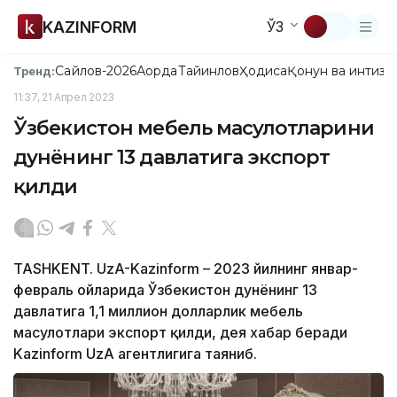
KAZINFORM
ЎЗ
Сайлов-2026
Ақорда
Тайинлов
Ҳодиса
Қонун ва интизо
Тренд:
11:37, 21 Апрел 2023
Ўзбекистон мебель маҳсулотларини
дунёнинг 13 давлатига экспорт
қилди
TASHKENT. UzA-Kazinform – 2023 йилнинг январ-
февраль ойларида Ўзбекистон дунёнинг 13
давлатига 1,1 миллион долларлик мебель
маҳсулотлари экспорт қилди, дея хабар беради
Kazinform UzA агентлигига таяниб.