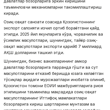
давлатлар бозорларига эркин киришини
таъминловчи механизмларни такомиллаштириш
киради.
Озиқ-овқат саноати соҳасида Қозоғистоннинг
экспорт салоҳияти изчил ортиб бораётгани қайд
этилди. 2025 йил якунларига кўра, чорвачилик ва
ўсимлик маҳсулотлари, шунингдек, тайёр озиқ-
овқат маҳсулотлари экспорти қарийб 7 миллиард
АҚШ долларини ташкил этди.
Шунингдек, бизнес вакилларининг ҳамкор
давлатлар бозорларига парранда гўшти ва сут
маҳсулотларини етказиб беришда юзага келаётган
тўсиқлар ҳақидаги мурожаатлари инобатга олиниб,
Қозоғистон томони ЕОИИ мажбуриятларига риоя
этилишини таъминлаш мақсадида озиқ-овқат
маҳсулотларининг Иттифоқ мамлакатлари
бозорларига кириш шартларини мунтазам ва