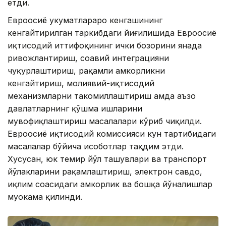
етди.
Евроосиё ҳукуматлараро кенгашининг
кенгайтирилган таркибдаги йиғилишида Евроосиё
иқтисодий иттифоқининг ички бозорини янада
ривожлантириш, соҳавий интеграцияни
чуқурлаштириш, рақамли ҳамкорликни
кенгайтириш, молиявий-иқтисодий
механизмларни такомиллаштириш ҳамда аъзо
давлатларнинг қўшма ишларини
мувофиқлаштириш масалалари кўриб чиқилди.
Евроосиё иқтисодий комиссияси кун тартибидаги
масалалар бўйича ҳисоботлар тақдим этди.
Хусусан, юк темир йўл ташувлари ва транспорт
йўлакларини рақамлаштириш, электрон савдо,
иқлим соҳасидаги ҳамкорлик ва бошқа йўналишлар
муҳокама қилинди.