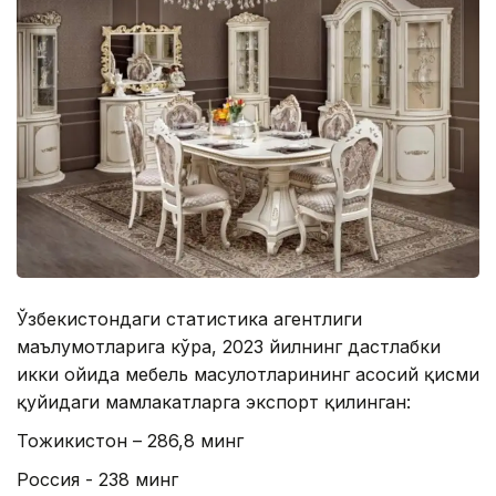
Ўзбекистондаги статистика агентлиги
маълумотларига кўра, 2023 йилнинг дастлабки
икки ойида мебель маҳсулотларининг асосий қисми
қуйидаги мамлакатларга экспорт қилинган:
Тожикистон – 286,8 минг
Россия - 238 минг