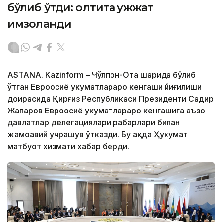
бўлиб ўтди: олтита ҳужжат
имзоланди
ASTANA. Kazinform
–
Чўлпон-Ота шаҳрида бўлиб
ўтган Евроосиё ҳукуматлараро кенгаши йиғилиши
доирасида Қирғиз Республикаси Президенти Садир
Жапаров Евроосиё ҳукуматлараро кенгашига аъзо
давлатлар делегациялари раҳбарлари билан
жамоавий учрашув ўтказди. Бу ҳақда Ҳукумат
матбуот хизмати хабар берди.