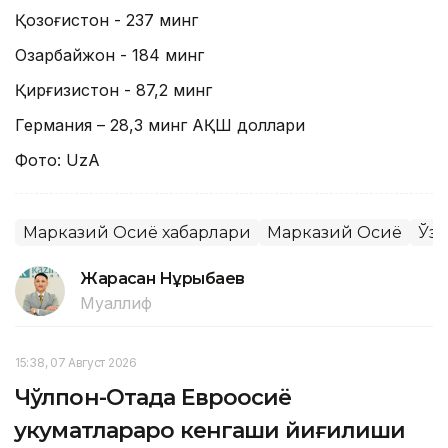
Қозоғистон - 237 минг
Озарбайжон - 184 минг
Қирғизистон - 87,2 минг
Германия – 28,3 минг АҚШ доллари
Фото: UzA
Марказий Осиё хабарлари
Марказий Осиё
Ўзб
Жарасқан Нұрыбаев
Муаллиф
15:38, 07 Август 2026
Чўлпон-Отада Евроосиё
ҳукуматлараро кенгаши йиғилиши