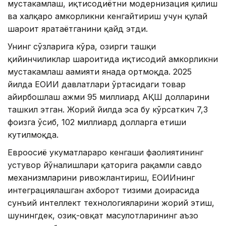
мустаҳкамлаш, иқтисодиётни модернизация қилиш
ва халқаро ҳамкорликни кенгайтириш учун қулай
шароит яратаётганини қайд этди.
Унинг сўзларига кўра, ҳозирги ташқи
қийинчиликлар шароитида иқтисодий ҳамкорликни
мустаҳкамлаш аҳамияти янада ортмоқда. 2025
йилда ЕОИИ давлатлари ўртасидаги товар
айирбошлаш ҳажми 95 миллиард АҚШ долларини
ташкил этган. Жорий йилда эса бу кўрсаткич 7,3
фоизга ўсиб, 102 миллиард долларга етиши
кутилмоқда.
Евроосиё ҳукуматлараро кенгаши фаолиятининг
устувор йўналишлари қаторига рақамли савдо
механизмларини ривожлантириш, ЕОИИнинг
интеграциялашган ахборот тизими доирасида
сунъий интеллект технологияларини жорий этиш,
шунингдек, озиқ-овқат маҳсулотларининг аъзо