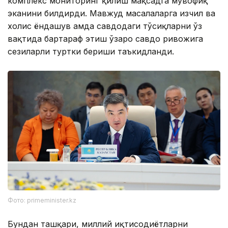
комплекс мониторинг қилиш мақсадга мувофиқ
эканини билдирди. Мавжуд масалаларга изчил ва
холис ёндашув ҳамда савдодаги тўсиқларни ўз
вақтида бартараф этиш ўзаро савдо ривожига
сезиларли туртки бериши таъкидланди.
Фото: primeminister.kz
Бундан ташқари, миллий иқтисодиётларни