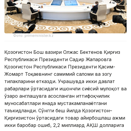
Фото: primeminister.kz
Қозоғистон Бош вазири Олжас Бектенов Қирғиз
Республикаси Президенти Садир Жапаровга
Қозоғистон Республикаси Президенти Қасим-
Жомарт Тоқаевнинг самимий саломи ва эзгу
тилакларини етказди. Учрашувда икки давлат
раҳбарлари ўртасидаги ишончли сиёсий мулоқот ва
ўзаро англашувга асосланган иттифоқчилик
муносабатлари янада мустаҳкамланаётгани
таъкидланди. Сўнгги беш йилда Қозоғистон–
Қирғизистон ўртасидаги товар айирбошлаш ҳажми
икки баробар ошиб, 2,2 миллиард АҚШ долларига