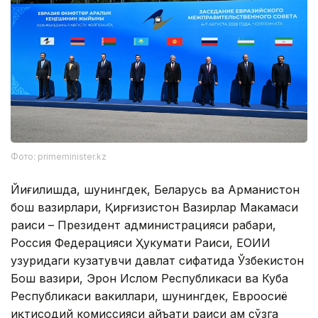
Фото: primeminister.kz
Йиғилишда, шунингдек, Беларусь ва Арманистон
бош вазирлари, Қирғизистон Вазирлар Маҳкамаси
раиси – Президент администрацияси раҳбари,
Россия Федерацияси Ҳукумати Раиси, ЕОИИ
ҳузуридаги кузатувчи давлат сифатида Ўзбекистон
Бош вазири, Эрон Ислом Республикаси ва Куба
Республикаси вакиллари, шунингдек, Евроосиё
иқтисодий комиссияси ҳайъати раиси ҳам сўзга