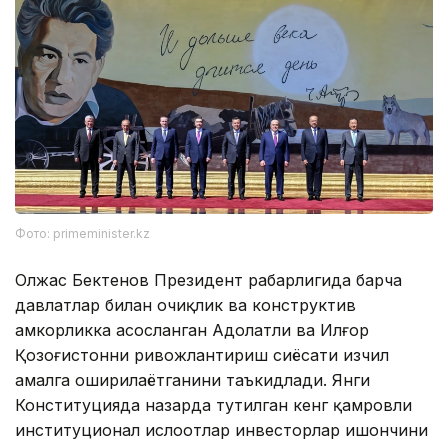
Фото: primeminister.kz
Олжас Бектенов Президент раҳбарлигида барча
давлатлар билан очиқлик ва конструктив
ҳамкорликка асосланган Адолатли ва Илғор
Қозоғистонни ривожлантириш сиёсати изчил
амалга оширилаётганини таъкидлади. Янги
Конституцияда назарда тутилган кенг қамровли
институционал ислоҳотлар инвесторлар ишончини