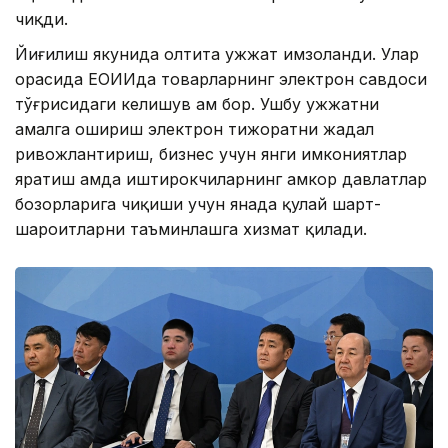
чиқди.
Йиғилиш якунида олтита ҳужжат имзоланди. Улар
орасида ЕОИИда товарларнинг электрон савдоси
тўғрисидаги келишув ҳам бор. Ушбу ҳужжатни
амалга ошириш электрон тижоратни жадал
ривожлантириш, бизнес учун янги имкониятлар
яратиш ҳамда иштирокчиларнинг ҳамкор давлатлар
бозорларига чиқиши учун янада қулай шарт-
шароитларни таъминлашга хизмат қилади.