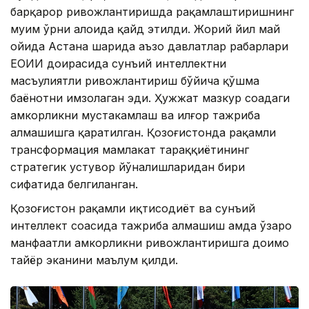
барқарор ривожлантиришда рақамлаштиришнинг
муҳим ўрни алоҳида қайд этилди. Жорий йил май
ойида Астана шаҳрида аъзо давлатлар раҳбарлари
ЕОИИ доирасида сунъий интеллектни
масъулиятли ривожлантириш бўйича қўшма
баёнотни имзолаган эди. Ҳужжат мазкур соҳадаги
ҳамкорликни мустаҳкамлаш ва илғор тажриба
алмашишга қаратилган. Қозоғистонда рақамли
трансформация мамлакат тараққиётининг
стратегик устувор йўналишларидан бири
сифатида белгиланган.
Қозоғистон рақамли иқтисодиёт ва сунъий
интеллект соҳасида тажриба алмашиш ҳамда ўзаро
манфаатли ҳамкорликни ривожлантиришга доимо
тайёр эканини маълум қилди.