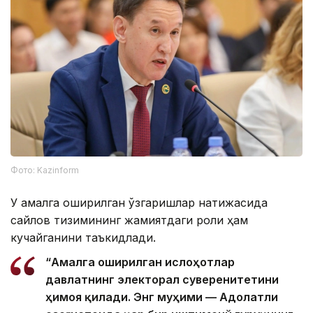
Фото: Kazinform
У амалга оширилган ўзгаришлар натижасида
сайлов тизимининг жамиятдаги роли ҳам
кучайганини таъкидлади.
“Амалга оширилган ислоҳотлар
давлатнинг электорал суверенитетини
ҳимоя қилади. Энг муҳими — Адолатли