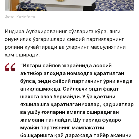
Фото: Kazinform
Индира Аубакированинг сўзларига кўра, янги
қонунчилик ўзгаришлари сиёсий партияларнинг
ролини кучайтиради ва уларнинг масъулиятини
ҳам оширади.
“Илгари сайлов жараёнида асосий
эътибор алоҳида номзодга қаратилган
бўлса, энди сиёсий партиянинг ўрни янада
аниқлашмоқда. Сайловчи энди фақат
шахсга овоз бермайди. У ўз ҳаётини
яхшилашга қаратилган ғоялар, қадриятлар
ва ушбу ғояларни амалга оширадиган
жамоани танлайди. Шу тариқа фуқаро
муайян партиянинг мамлакатни
бошқаришга қай даражада тайёр эканини