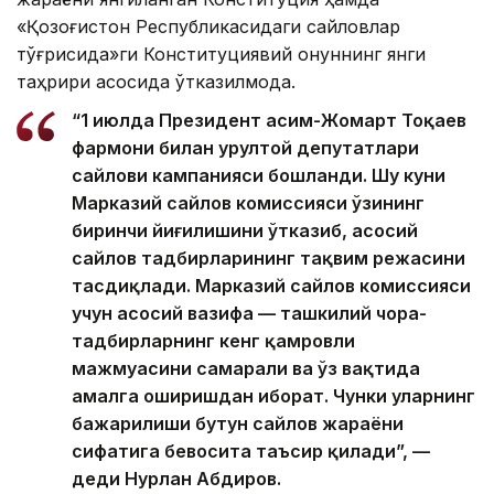
«Қозоғистон Республикасидаги сайловлар
тўғрисида»ги Конституциявий қонуннинг янги
таҳрири асосида ўтказилмоқда.
“1 июлда Президент Қасим-Жомарт Тоқаев
фармони билан Қурултой депутатлари
сайлови кампанияси бошланди. Шу куни
Марказий сайлов комиссияси ўзининг
биринчи йиғилишини ўтказиб, асосий
сайлов тадбирларининг тақвим режасини
тасдиқлади. Марказий сайлов комиссияси
учун асосий вазифа — ташкилий чора-
тадбирларнинг кенг қамровли
мажмуасини самарали ва ўз вақтида
амалга оширишдан иборат. Чунки уларнинг
бажарилиши бутун сайлов жараёни
сифатига бевосита таъсир қилади”, —
деди Нурлан Абдиров.