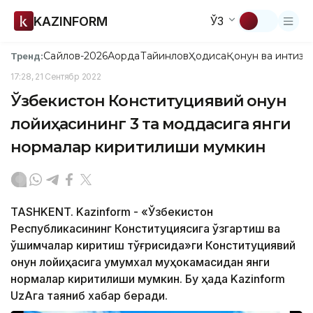
KAZINFORM
ЎЗ
Сайлов-2026
Ақорда
Тайинлов
Ҳодиса
Қонун ва интизо
Тренд:
17:28, 21 Сентябр 2022
Ўзбекистон Конституциявий қонун
лойиҳасининг 3 та моддасига янги
нормалар киритилиши мумкин
TASHKENT. Kazinform - «Ўзбекистон
Республикасининг Конституциясига ўзгартиш ва
қўшимчалар киритиш тўғрисида»ги Конституциявий
қонун лойиҳасига умумхалқ муҳокамасидан янги
нормалар киритилиши мумкин. Бу ҳақда Kazinform
UzAга таяниб хабар беради.