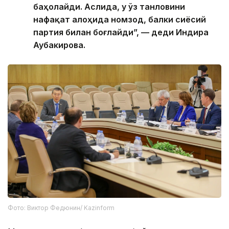
баҳолайди. Аслида, у ўз танловини
нафақат алоҳида номзод, балки сиёсий
партия билан боғлайди”, — деди Индира
Аубакирова.
Фото: Виктор Федюнин/ Kazinform