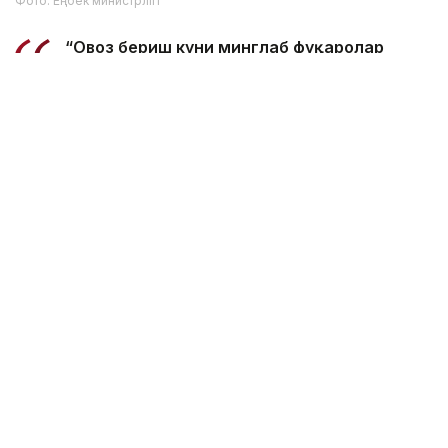
Фото: Еңбек министрлігі
“Овоз бериш куни минглаб фуқаролар
конларда, ишлаб чиқариш корхоналарида
ва бошқа олис жойлашган объектларда
меҳнат қилади. Бундай ҳолатларда ишлаб
чиқариш жараёнига зарар етказмасдан иш
жойини тарк этиш имкони бўлмайди.
Натижада уларнинг сайловда иштирок
этиш бўйича конституциявий ҳуқуқини
амалга ошириши объектив жиҳатдан
қийинлашар эди”, — деди Асел
Жанабилова.