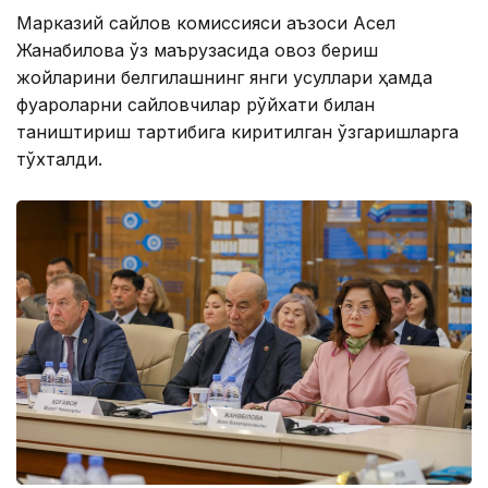
Марказий сайлов комиссияси аъзоси Асел
Жанабилова ўз маърузасида овоз бериш
жойларини белгилашнинг янги усуллари ҳамда
фуқароларни сайловчилар рўйхати билан
таништириш тартибига киритилган ўзгаришларга
тўхталди.