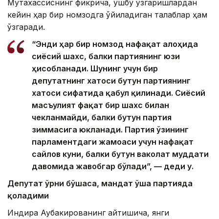
Мутахассиснинг фикрича, ушбу ўзгаришлардан
кейин ҳар бир номзодга қўйиладиган талаблар ҳам
ўзгаради.
“Энди ҳар бир номзод нафақат алоҳида
сиёсий шахс, балки партиянинг юзи
ҳисобланади. Шунинг учун бир
депутатнинг хатоси бутун партиянинг
хатоси сифатида қабул қилинади. Сиёсий
масъулият фақат бир шахс билан
чекланмайди, балки бутун партия
зиммасига юкланади. Партия ўзининг
парламентдаги жамоаси учун нафақат
сайлов куни, балки бутун ваколат муддати
давомида жавобгар бўлади”, — деди у.
Депутат ўрни бўшаса, мандат ўша партияда
қоладими
Индира Аубакированинг айтишича, янги