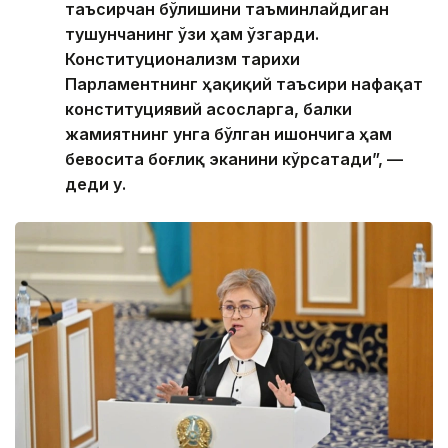
таъсирчан бўлишини таъминлайдиган
тушунчанинг ўзи ҳам ўзгарди.
Конституционализм тарихи
Парламентнинг ҳақиқий таъсири нафақат
конституциявий асосларга, балки
жамиятнинг унга бўлган ишончига ҳам
бевосита боғлиқ эканини кўрсатади”, —
деди у.