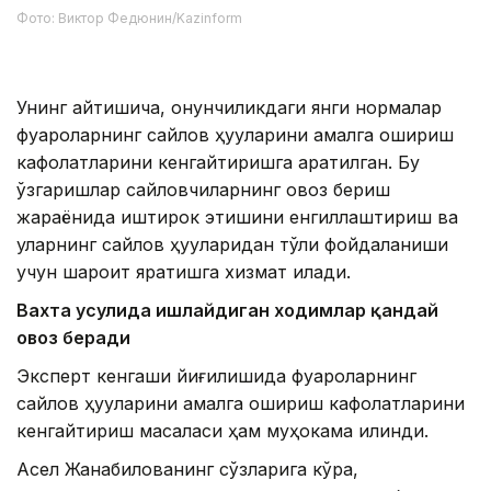
Фото: Виктор Федюнин/Kazinform
Унинг айтишича, қонунчиликдаги янги нормалар
фуқароларнинг сайлов ҳуқуқларини амалга ошириш
кафолатларини кенгайтиришга қаратилган. Бу
ўзгаришлар сайловчиларнинг овоз бериш
жараёнида иштирок этишини енгиллаштириш ва
уларнинг сайлов ҳуқуқларидан тўлиқ фойдаланиши
учун шароит яратишга хизмат қилади.
Вахта усулида ишлайдиган ходимлар қандай
овоз беради
Эксперт кенгаши йиғилишида фуқароларнинг
сайлов ҳуқуқларини амалга ошириш кафолатларини
кенгайтириш масаласи ҳам муҳокама қилинди.
Асел Жанабилованинг сўзларига кўра,