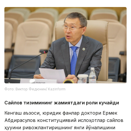
Фото: Виктор Федюнин/ Kazinform
Сайлов тизимининг жамиятдаги роли кучайди
Кенгаш аъзоси, юридик фанлар доктори Ермек
Абдирасулов конституциявий ислоҳотлар сайлов
ҳуқуқини ривожлантиришнинг янги йўналишини