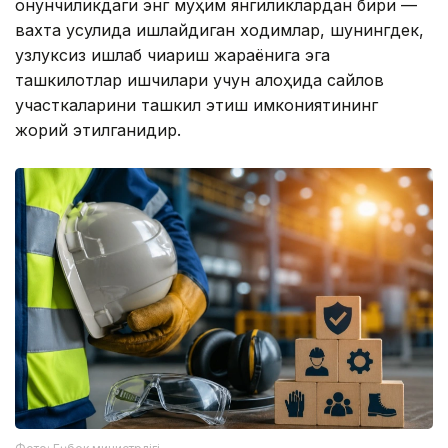
қонунчиликдаги энг муҳим янгиликлардан бири —
вахта усулида ишлайдиган ходимлар, шунингдек,
узлуксиз ишлаб чиқариш жараёнига эга
ташкилотлар ишчилари учун алоҳида сайлов
участкаларини ташкил этиш имкониятининг
жорий этилганидир.