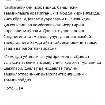
Камбағалликни қисқартириш, бандликни
таъминлашга қаратилган 37-1-модда киритилмоқда.
Унга кўра, «Давлат фуқароларни ишсизликдан
ҳимоя қилиш ва камбағалликни қисқартириш
чораларини кўради. Давлат фуқароларнинг
бандлигини таъминлаш учун уларнинг касбий
тайёргарлиги ҳамда қайта тайёрланишини ташкил
этади ва рағбатлантиради».
41-модда қуйидагича тўлдирилмоқда: «Давлат
узлуксиз таълим тизими, унинг ҳар хил турлари ва
шакллари, давлат ва нодавлат таълим
ташкилотларининг ривожлантирилишини
таъминлайди».
Фото: UzA