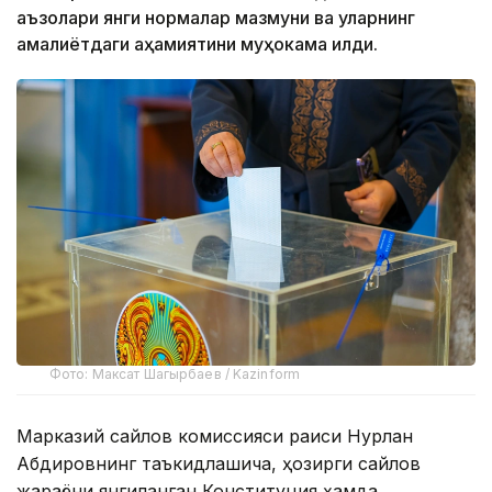
аъзолари янги нормалар мазмуни ва уларнинг
амалиётдаги аҳамиятини муҳокама қилди.
Фото: Максат Шагырбаев / Kazinform
Марказий сайлов комиссияси раиси Нурлан
Абдировнинг таъкидлашича, ҳозирги сайлов
жараёни янгиланган Конституция ҳамда