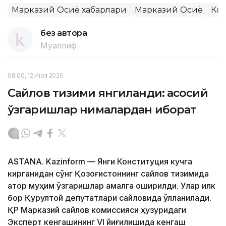
Марказий Осиё хабарлари
Марказий Осиё
Кон
без автора
Муаллиф
08:00, 12 Июл 2026
Сайлов тизими янгиланди: асосий
ўзгаришлар нималардан иборат
ASTANA. Kazinform — Янги Конституция кучга
кирганидан сўнг Қозоғистоннинг сайлов тизимида
қатор муҳим ўзгаришлар амалга оширилди. Улар илк
бор Қурултой депутатлари сайловида қўлланилади.
ҚР Марказий сайлов комиссияси ҳузуридаги
Эксперт кенгашининг VI йиғилишида кенгаш