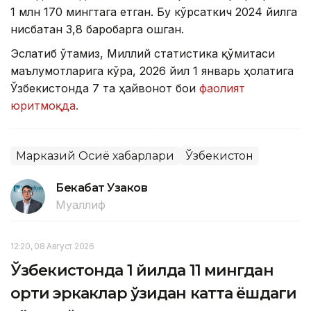
1 млн 170 мингтага етган. Бу кўрсаткич 2024 йилга
нисбатан 3,8 баробарга ошган.
Эслатиб ўтамиз, Миллий статистика қўмитаси
маълумотларига кўра, 2026 йил 1 январь ҳолатига
Ўзбекистонда 7 та ҳайвонот боғи
фаолият
юритмоқда.
Марказий Осиё хабарлари
Ўзбекистон
Бекабат Узаков
Муаллиф
12:20, 08 Август 2026
Ўзбекистонда 1 йилда 11 мингдан
ортиқ эркаклар ўзидан катта ёшдаги