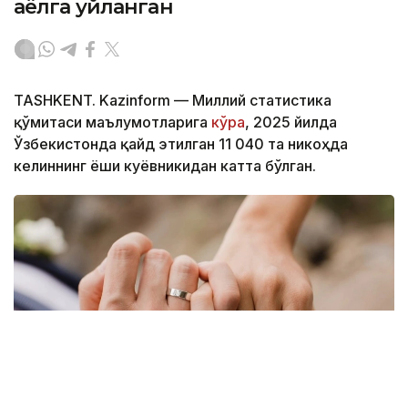
аёлга уйланган
TASHKENT. Kazinform — Миллий статистика
қўмитаси маълумотларига
кўра
, 2025 йилда
Ўзбекистонда қайд этилган 11 040 та никоҳда
келиннинг ёши куёвникидан катта бўлган.