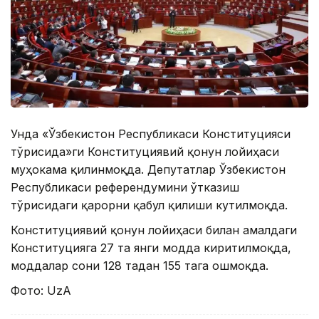
Унда «Ўзбекистон Республикаси Конституцияси
тўғрисида»ги Конституциявий қонун лойиҳаси
муҳокама қилинмоқда. Депутатлар Ўзбекистон
Республикаси референдумини ўтказиш
тўғрисидаги қарорни қабул қилиши кутилмоқда.
Конституциявий қонун лойиҳаси билан амалдаги
Конституцияга 27 та янги модда киритилмоқда,
моддалар сони 128 тадан 155 тага ошмоқда.
Фото: UzA