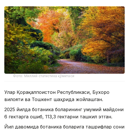
Фото: Миллий статистика қўмитаси
Улар Қорақалпоғистон Республикаси, Бухоро
вилояти ва Тошкент шаҳрида жойлашган.
2025 йилда ботаника боғларининг умумий майдони
6 гектарга ошиб, 113,3 гектарни ташкил этган.
Йил давомида ботаника боғларига ташрифлар сони