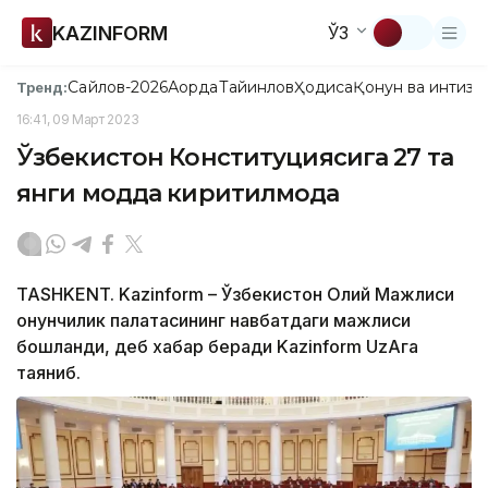
KAZINFORM
ЎЗ
Сайлов-2026
Ақорда
Тайинлов
Ҳодиса
Қонун ва интизо
Тренд:
16:41, 09 Март 2023
Ўзбекистон Конституциясига 27 та
янги модда киритилмоқда
TASHKENT. Kazinform – Ўзбекистон Олий Мажлиси
Қонунчилик палатасининг навбатдаги мажлиси
бошланди, деб хабар беради Kazinform UzAга
таяниб.