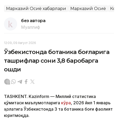
Марказий Осиё хабарлари
Марказий Осиё
Кон
без автора
Муаллиф
12:09, 09 Август 2026
Ўзбекистонда ботаника боғларига
ташрифлар сони 3,8 баробарга
ошди
TASHKENT. Kazinform — Миллий статистика
қўмитаси маълумотларига
кўра
, 2026 йил 1 январь
ҳолатига Ўзбекистонда 3 та ботаника боғи фаолият
юритмоқда.