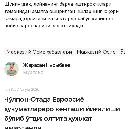
Шунингдек, лойиҳанинг барча иштирокчилари
томонидан амалга оширилган ишларнинг юқори
самарадорлигини ва секторда қабул қилинган
лойиҳа қарорларини акс эттиради.
Марказий Осиё хабарлари
Марказий Осиё
Ўзб
Жарасқан Нұрыбаев
Муаллиф
15:38, 07 Август 2026
Чўлпон-Отада Евроосиё
ҳукуматлараро кенгаши йиғилиши
бўлиб ўтди: олтита ҳужжат
имзоланди