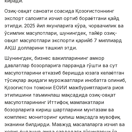
киради.
Озиқ-овқат саноати соҳасида Қозоғистоннинг
экспорт салоҳияти изчил ортиб бораётгани қайд
этилди. 2025 йил якунларига кўра, чорвачилик ва
ўсимлик маҳсулотлари, шунингдек, тайёр озиқ-
овқат маҳсулотлари экспорти қарийб 7 миллиард
АҚШ долларини ташкил этди.
Шунингдек, бизнес вакилларининг ҳамкор
давлатлар бозорларига парранда гўшти ва сут
маҳсулотларини етказиб беришда юзага келаётган
тўсиқлар ҳақидаги мурожаатлари инобатга олиниб,
Қозоғистон томони ЕОИИ мажбуриятларига риоя
этилишини таъминлаш мақсадида озиқ-овқат
маҳсулотларининг Иттифоқ мамлакатлари
бозорларига кириш шартларини мунтазам ва
комплекс мониторинг қилиш мақсадга мувофиқ
эканини билдирди. Мавжуд масалаларга изчил ва
холис ёндашув ҳамда савдодаги тўсиқларни ўз