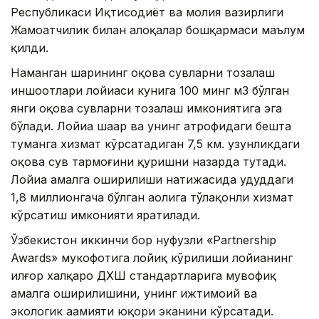
Республикаси Иқтисодиёт ва молия вазирлиги
Жамоатчилик билан алоқалар бошқармаси маълум
қилди.
Наманган шаҳрининг оқова сувларни тозалаш
иншоотлари лойиҳаси кунига 100 минг м3 бўлган
янги оқова сувларни тозалаш имкониятига эга
бўлади. Лойиҳа шаҳар ва унинг атрофидаги бешта
туманга хизмат кўрсатадиган 7,5 км. узунликдаги
оқова сув тармоғини қуришни назарда тутади.
Лойиҳа амалга оширилиши натижасида ҳудуддаги
1,8 миллионгача бўлган аҳолига тўлақонли хизмат
кўрсатиш имконияти яратилади.
Ўзбекистон иккинчи бор нуфузли «Partnership
Awards» мукофотига лойиқ кўрилиши лойиҳанинг
илғор халқаро ДХШ стандартларига мувофиқ
амалга оширилишини, унинг ижтимоий ва
экологик аҳамияти юқори эканини кўрсатади.