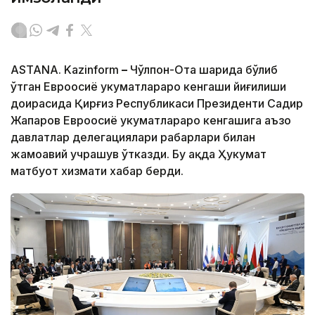
ASTANA. Kazinform
–
Чўлпон-Ота шаҳрида бўлиб
ўтган Евроосиё ҳукуматлараро кенгаши йиғилиши
доирасида Қирғиз Республикаси Президенти Садир
Жапаров Евроосиё ҳукуматлараро кенгашига аъзо
давлатлар делегациялари раҳбарлари билан
жамоавий учрашув ўтказди. Бу ҳақда Ҳукумат
матбуот хизмати хабар берди.