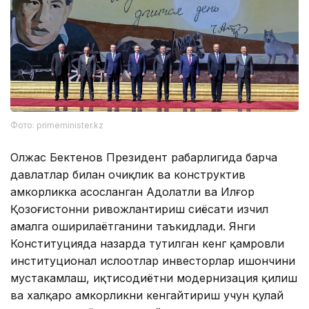
Фото: primeminister.kz
Олжас Бектенов Президент раҳбарлигида барча
давлатлар билан очиқлик ва конструктив
ҳамкорликка асосланган Адолатли ва Илғор
Қозоғистонни ривожлантириш сиёсати изчил
амалга оширилаётганини таъкидлади. Янги
Конституцияда назарда тутилган кенг қамровли
институционал ислоҳотлар инвесторлар ишончини
мустаҳкамлаш, иқтисодиётни модернизация қилиш
ва халқаро ҳамкорликни кенгайтириш учун қулай