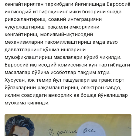
кенгайтирилган таркибдаги йиғилишида Евроосиё
иқтисодий иттифоқининг ички бозорини янада
ривожлантириш, соҳавий интеграцияни
чуқурлаштириш, рақамли ҳамкорликни
кенгайтириш, молиявий-иқтисодий
механизмларни такомиллаштириш ҳамда аъзо
давлатларнинг қўшма ишларини
мувофиқлаштириш масалалари кўриб чиқилди.
Евроосиё иқтисодий комиссияси кун тартибидаги
масалалар бўйича ҳисоботлар тақдим этди.
Хусусан, юк темир йўл ташувлари ва транспорт
йўлакларини рақамлаштириш, электрон савдо,
иқлим соҳасидаги ҳамкорлик ва бошқа йўналишлар
муҳокама қилинди.