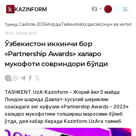
KAZINFORM
ЎЗ
Сайлов-2026
Ақорда
Тайинлов
Ҳодиса
Қонун ва интизо
Тренд:
19:49, 10 Май 2023
Ўзбекистон иккинчи бор
«Partnership Awards» халқаро
мукофоти совриндори бўлди
TASHKENT. UzA-Kazinform – Жорий йил 5 майда
Лондон шаҳрида Давлат-хусусий шериклик
соҳасидаги энг нуфузли «Partnership Awards – 2023»
халқаро мукофотини топшириш маросими бўлиб
ўтди, дея хабар беради Kazinform UzAга таяниб.