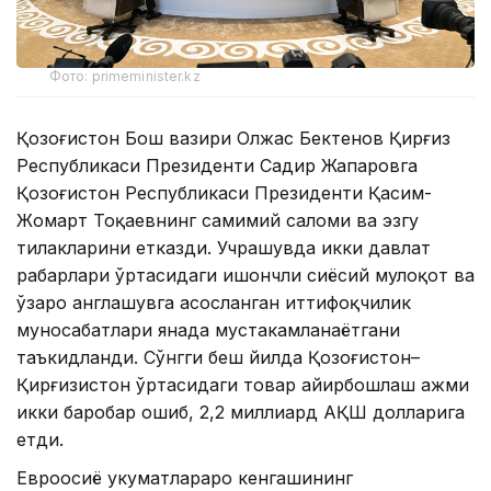
Фото: primeminister.kz
Қозоғистон Бош вазири Олжас Бектенов Қирғиз
Республикаси Президенти Садир Жапаровга
Қозоғистон Республикаси Президенти Қасим-
Жомарт Тоқаевнинг самимий саломи ва эзгу
тилакларини етказди. Учрашувда икки давлат
раҳбарлари ўртасидаги ишончли сиёсий мулоқот ва
ўзаро англашувга асосланган иттифоқчилик
муносабатлари янада мустаҳкамланаётгани
таъкидланди. Сўнгги беш йилда Қозоғистон–
Қирғизистон ўртасидаги товар айирбошлаш ҳажми
икки баробар ошиб, 2,2 миллиард АҚШ долларига
етди.
Евроосиё ҳукуматлараро кенгашининг