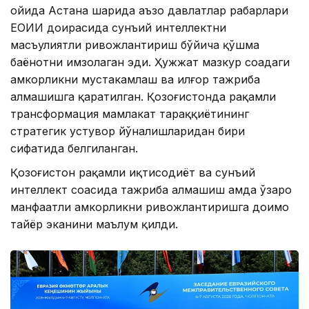
ойида Астана шаҳрида аъзо давлатлар раҳбарлари
ЕОИИ доирасида сунъий интеллектни
масъулиятли ривожлантириш бўйича қўшма
баёнотни имзолаган эди. Ҳужжат мазкур соҳадаги
ҳамкорликни мустаҳкамлаш ва илғор тажриба
алмашишга қаратилган. Қозоғистонда рақамли
трансформация мамлакат тараққиётининг
стратегик устувор йўналишларидан бири
сифатида белгиланган.
Қозоғистон рақамли иқтисодиёт ва сунъий
интеллект соҳасида тажриба алмашиш ҳамда ўзаро
манфаатли ҳамкорликни ривожлантиришга доимо
тайёр эканини маълум қилди.