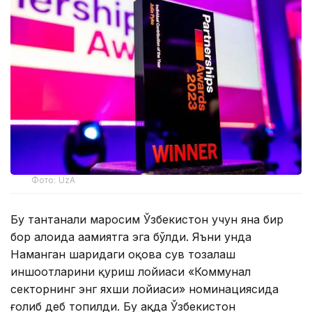
Фото: UzA
Бу тантанали маросим Ўзбекистон учун яна бир
бор алоҳида аҳамиятга эга бўлди. Яъни унда
Наманган шаҳридаги оқова сув тозалаш
иншоотларини қуриш лойиҳаси «Коммунал
секторнинг энг яхши лойиҳаси» номинациясида
ғолиб деб топилди. Бу ҳақда Ўзбекистон