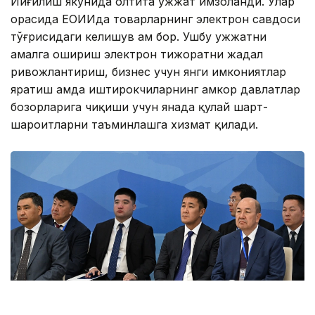
Йиғилиш якунида олтита ҳужжат имзоланди. Улар
орасида ЕОИИда товарларнинг электрон савдоси
тўғрисидаги келишув ҳам бор. Ушбу ҳужжатни
амалга ошириш электрон тижоратни жадал
ривожлантириш, бизнес учун янги имкониятлар
яратиш ҳамда иштирокчиларнинг ҳамкор давлатлар
бозорларига чиқиши учун янада қулай шарт-
шароитларни таъминлашга хизмат қилади.