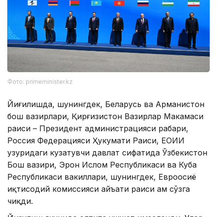
Фото: primeminister.kz
Йиғилишда, шунингдек, Беларусь ва Арманистон
бош вазирлари, Қирғизистон Вазирлар Маҳкамаси
раиси – Президент администрацияси раҳбари,
Россия Федерацияси Ҳукумати Раиси, ЕОИИ
ҳузуридаги кузатувчи давлат сифатида Ўзбекистон
Бош вазири, Эрон Ислом Республикаси ва Куба
Республикаси вакиллари, шунингдек, Евроосиё
иқтисодий комиссияси ҳайъати раиси ҳам сўзга
чиқди.