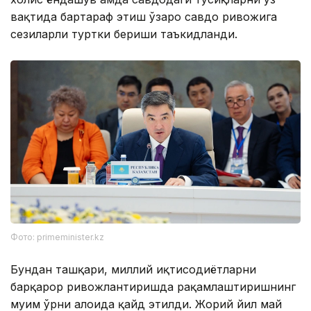
вақтида бартараф этиш ўзаро савдо ривожига
сезиларли туртки бериши таъкидланди.
Фото: primeminister.kz
Бундан ташқари, миллий иқтисодиётларни
барқарор ривожлантиришда рақамлаштиришнинг
муҳим ўрни алоҳида қайд этилди. Жорий йил май