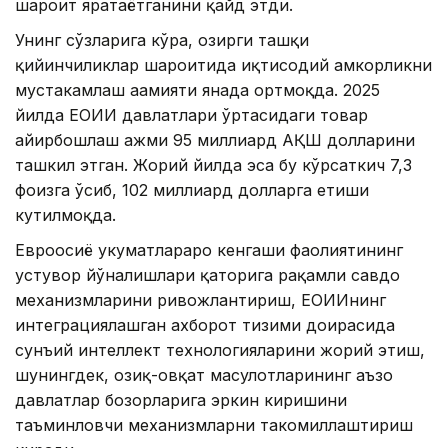
шароит яратаётганини қайд этди.
Унинг сўзларига кўра, ҳозирги ташқи
қийинчиликлар шароитида иқтисодий ҳамкорликни
мустаҳкамлаш аҳамияти янада ортмоқда. 2025
йилда ЕОИИ давлатлари ўртасидаги товар
айирбошлаш ҳажми 95 миллиард АҚШ долларини
ташкил этган. Жорий йилда эса бу кўрсаткич 7,3
фоизга ўсиб, 102 миллиард долларга етиши
кутилмоқда.
Евроосиё ҳукуматлараро кенгаши фаолиятининг
устувор йўналишлари қаторига рақамли савдо
механизмларини ривожлантириш, ЕОИИнинг
интеграциялашган ахборот тизими доирасида
сунъий интеллект технологияларини жорий этиш,
шунингдек, озиқ-овқат маҳсулотларининг аъзо
давлатлар бозорларига эркин киришини
таъминловчи механизмларни такомиллаштириш