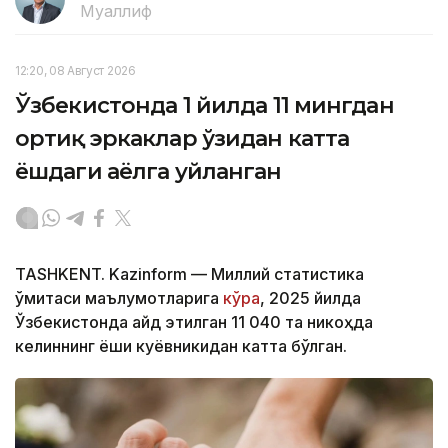
Муаллиф
12:20, 08 Август 2026
Ўзбекистонда 1 йилда 11 мингдан
ортиқ эркаклар ўзидан катта
ёшдаги аёлга уйланган
TASHKENT. Kazinform — Миллий статистика
қўмитаси маълумотларига
кўра
, 2025 йилда
Ўзбекистонда қайд этилган 11 040 та никоҳда
келиннинг ёши куёвникидан катта бўлган.