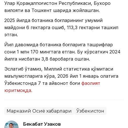
Улар Қорақалпоғистон Республикаси, Бухоро
вилояти ва Тошкент шаҳрида жойлашган.
2025 йилда ботаника боғларининг умумий
майдони 6 гектарга ошиб, 113,3 гектарни ташкил
этган.
Йил давомида ботаника боғларига ташрифлар
сони 1 млн 170 мингтага етган. Бу кўрсаткич 2024
йилга нисбатан 3,8 баробарга ошган.
Эслатиб ўтамиз, Миллий статистика қўмитаси
маълумотларига кўра, 2026 йил 1 январь ҳолатига
Ўзбекистонда 7 та ҳайвонот боғи
фаолият
юритмоқда.
Марказий Осиё хабарлари
Ўзбекистон
Бекабат Узаков