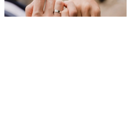
Фото: Миллий статистика қўмитаси
Бу кўрсаткич ҳудудлар кесимида қуйидагича:
Тошкент шаҳри — 1 809 та;
Хоразм вилояти — 1 066 та;
Қашқадарё вилояти — 995 та;
Бухоро вилояти — 979 та;
Самарқанд вилояти — 967 та;