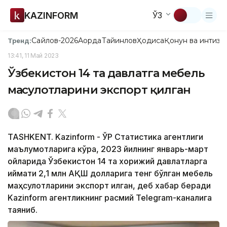
KAZINFORM
ЎЗ
Сайлов-2026
Ақорда
Тайинлов
Ҳодиса
Қонун ва интизо
Тренд:
13:41, 11 Май 2023
Ўзбекистон 14 та давлатга мебель
маҳсулотларини экспорт қилган
TASHKENT. Kazinform - ЎР Статистика агентлиги
маълумотларига кўра, 2023 йилнинг январь-март
ойларида Ўзбекистон 14 та хорижий давлатларга
қиймати 2,1 млн АҚШ долларига тенг бўлган мебель
маҳсулотларини экспорт қилган, деб хабар беради
Kazinform агентликнинг расмий Telegram-каналига
таяниб.