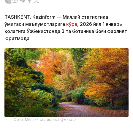
TASHKENT. Kazinform — Миллий статистика
қўмитаси маълумотларига
кўра
, 2026 йил 1 январь
ҳолатига Ўзбекистонда 3 та ботаника боғи фаолият
юритмоқда.
Фото: Миллий статистика қўмитаси