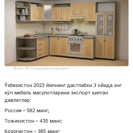
Фото: ЎР Статистика агентлиги
Ўзбекистон 2023 йилнинг дастлабки 3 ойида энг
кўп мебель маҳсулотларини экспорт қилган
давлатлар:
Россия – 582 минг;
Тожикистон – 435 минг;
Қозоғистон – 385 минг;