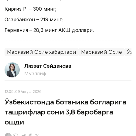
Қирғиз Р. – 300 минг;
Озарбайжон – 219 минг;
Германия – 28,3 минг АҚШ доллари.
Марказий Осиё хабарлари
Марказий Осиё
Ўзб
Ляззат Сейданова
Муаллиф
12:09, 09 Август 2026
Ўзбекистонда ботаника боғларига
ташрифлар сони 3,8 баробарга
ошди