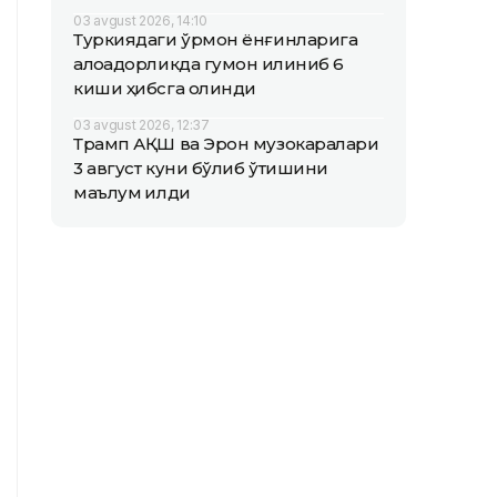
03 avgust 2026, 14:10
Туркиядаги ўрмон ёнғинларига
алоқадорликда гумон қилиниб 6
киши ҳибсга олинди
03 avgust 2026, 12:37
Трамп АҚШ ва Эрон музокаралари
3 август куни бўлиб ўтишини
маълум қилди