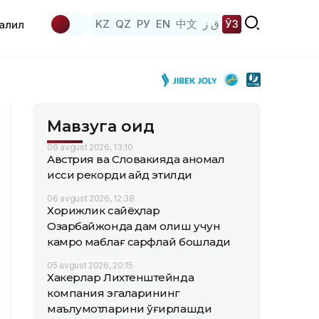
KZ
QZ
РУ
EN
中文
ق ز
ЎЗ
аҳлил
Мавзуга оид
06 avgust 2026, 13:10
Австрия ва Словакияда аномал
иссиқ рекорди қайд этилди
06 avgust 2026, 12:38
Хорижлик сайёҳлар
Озарбайжонда дам олиш учун
камроқ маблағ сарфлай бошлади
05 avgust 2026, 20:15
Хакерлар Лихтенштейнда
компания эгаларининг
маълумотларини ўғирлашди