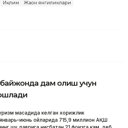
Иқлим
Жаҳон янгиликлари
рбайжонда дам олиш учун
бошлади
уризм мақсадида келган хорижлик
 январь–июнь ойларида 715,9 миллион АҚШ
инг шу даврига нисбатан 21 фоизга кам, деб