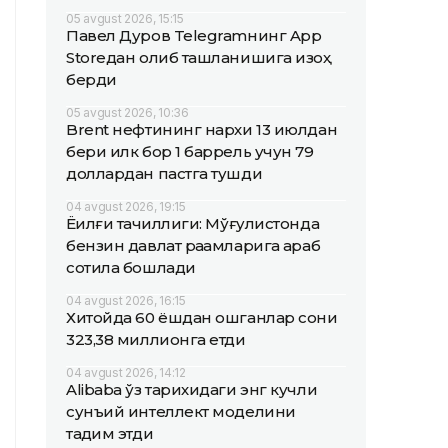
05 avgust 2026, 15:15
Павел Дуров Telegramнинг App
Storeдан олиб ташланишига изоҳ
берди
05 avgust 2026, 10:36
Brent нефтининг нархи 13 июлдан
бери илк бор 1 баррель учун 79
доллардан пастга тушди
04 avgust 2026, 19:15
Ёқилғи тақчиллиги: Мўғулистонда
бензин давлат рақамларига қараб
сотила бошлади
04 avgust 2026, 16:15
Хитойда 60 ёшдан ошганлар сони
323,38 миллионга етди
04 avgust 2026, 14:12
Alibaba ўз тарихидаги энг кучли
сунъий интеллект моделини
тақдим этди