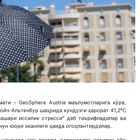
ати – GeoSphere Austria маълумотларига кўра,
ойч-Альтенбур шаҳрида кундузги ҳарорат 41,2°С
ашқари иссиқлик стресси" деб таърифладилар ва
чун юқори эканлиги ҳақида огоҳлантирдилар.