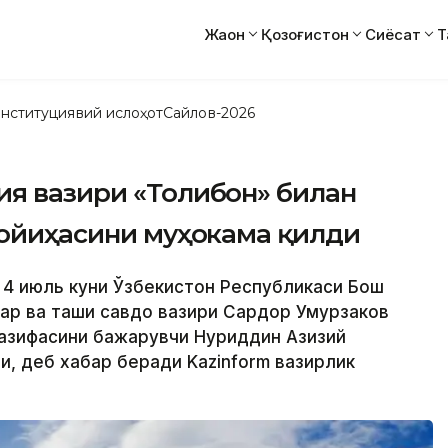
Жаҳон
Қозоғистон
Сиёсат
Т
нституциявий ислоҳот
Сайлов-2026
ия вазири «Толибон» билан
лойиҳасини муҳокама қилди
 4 июль куни Ўзбекистон Республикаси Бош
ар ва ташқи савдо вазири Сардор Умурзаков
вазифасини бажарувчи Нуриддин Азизий
ди, деб хабар беради Kazinform вазирлик