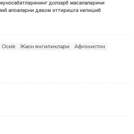
 муносабатларининг долзарб масалаларини
мий алоқаларни давом эттиришга келишиб
 Осиё
Жаҳон янгиликлари
Афғонистон