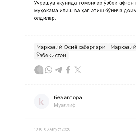
Учрашув якунида томонлар ўзбек-афғон
муҳокама қилиш ва ҳал этиш бўйича дои
олдилар.
Марказий Осиё хабарлари
Марказий
Ўзбекистон
без автора
Муаллиф
13:10, 06 Август 2026