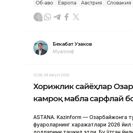
Об-ҳаво
Европа
Австрия
Словакия
Бекабат Узаков
Муаллиф
12:38, 06 Август 2026
Хорижлик сайёҳлар Оза
камроқ маблағ сарфлай 
ASTANA. Kazinform — Озарбайжонга т
фуқароларнинг харажатлари 2026 йил
долларини ташкил этди. Бу ўтган йилн