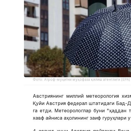
Фото: Атроф-муҳитни муҳофаза қилиш агентлиги (EPA)
Австриянинг миллий метеорология хизм
Қуйи Австрия федерал штатидаги Бад-Д
га етди. Метеорологлар буни "ҳаддан т
хавф айниқса аҳолининг заиф гуруҳлари у