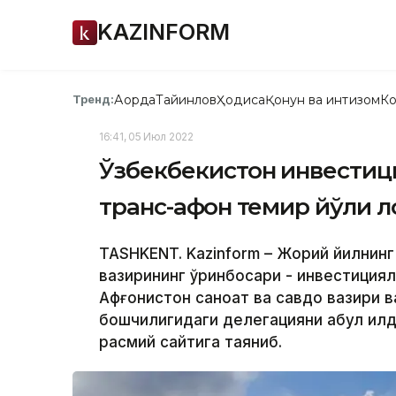
KAZINFORM
Ақорда
Тайинлов
Ҳодиса
Қонун ва интизом
Ко
Тренд:
16:41, 05 Июл 2022
Ўзбекбекистон инвестиц
транс-афғон темир йўли 
TASHKENT. Kazinform – Жорий йилнинг
вазирининг ўринбосари - инвестициял
Афғонистон саноат ва савдо вазири 
бошчилигидаги делегацияни қабул қил
расмий сайтига таяниб.