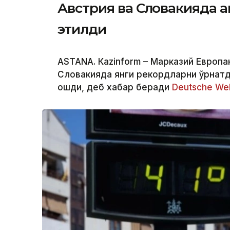
Австрия ва Словакияда 
этилди
ASTANА. Кazinform – Марказий Европан
Словакияда янги рекордларни ўрнатд
ошди, деб хабар беради
Deutsche Wel