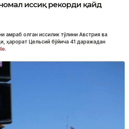
аномал иссиқ рекорди қайд
и қамраб олган иссиқлик тўлқини Австрия ва
и, ҳарорат Цельсий бўйича 41 даражадан
le
.