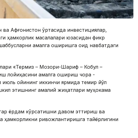
н ва Афғонистон ўртасида инвестициялар,
аги ҳамкорлик масалалари юзасидан фикр
ашаббусларни амалга оширишга оид навбатдаги
лари «Термиз – Мозори-Шариф – Кобул –
иш лойиҳасини амалга ошириш чора -
л июль ойининг иккинчи ярмида темир йўл
ашкил этишнинг амалий жиҳатлари муҳокама
итар ёрдам кўрсатишни давом эттириш ва
да ҳамкорликни ривожлантиришга тайёрлигини