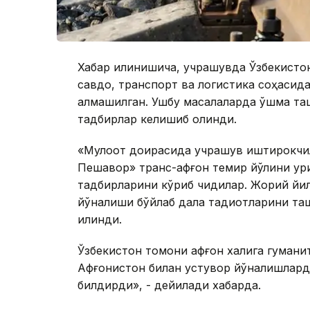
Хабар қилинишича, учрашувда Ўзбекисто
савдо, транспорт ва логистика соҳасид
алмашилган. Ушбу масалаларда қўшма т
тадбирлар келишиб олинди.
«Мулоқот доирасида учрашув иштирокчи
Пешавор» транс-афғон темир йўлини қур
тадбирларини кўриб чиқдилар. Жорий йи
йўналиши бўйлаб дала тадқиқотларини т
қилинди.
Ўзбекистон томони афғон халқига гуман
Афғонистон билан устувор йўналишлар
билдирди», - дейилади хабарда.