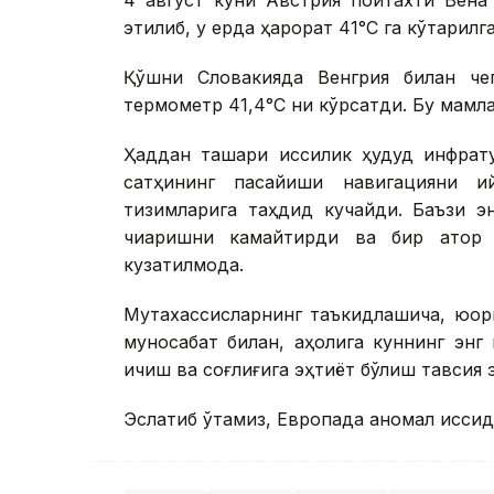
4 август куни Австрия пойтахти Вена
этилиб, у ерда ҳарорат 41°С га кўтарилг
Қўшни Словакияда Венгрия билан че
термометр 41,4°С ни кўрсатди. Бу мамл
Ҳаддан ташқари иссиқлик ҳудуд инфрат
сатҳининг пасайиши навигацияни қ
тизимларига таҳдид кучайди. Баъзи э
чиқаришни камайтирди ва бир қатор 
кузатилмоқда.
Мутахассисларнинг таъкидлашича, юқори
муносабат билан, аҳолига куннинг энг ис
ичиш ва соғлиғига эҳтиёт бўлиш тавсия 
Эслатиб ўтамиз, Европада аномал иссиқд