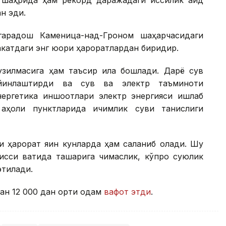
 шаҳрида ҳам рекорд даражадаги иссиқлик қайд
ан эди.
гарадош Каменица-над-Гроном шаҳарчасидаги
акатдаги энг юқори ҳароратлардан биридир.
узилмасига ҳам таъсир қила бошлади. Дарё сув
ийинлаштирди ва сув ва электр таъминоти
нергетика иншоотлари электр энергияси ишлаб
аҳоли пунктларида ичимлик суви танқислиги
 ҳарорат яқин кунларда ҳам сақланиб қолади. Шу
сиқ вақтида ташқарига чиқмаслик, кўпроқ суюқлик
этилади.
ан 12 000 дан ортиқ одам
вафот этди
.