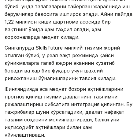
бўлиб, унда талабаларни тайёрлаш жараёнида иш
берувчилар бевосита иштирок этади. Айни пайтда
1,22 миллион киши шартнома асосида бир
вақтнинг ўзида ҳам таҳсил олади, ҳам
корхоналарда меҳнат қилади.
Сингапурда SkillsFuture миллий тизими жорий
этилган бўлиб, у реал вақт режимида қайси
кўникмаларга талаб юқори эканини кузатиб
боради ва ҳар бир фуқаро учун шахсий
ривожланиш йўналишларини тавсия қилади.
Финляндияда эса меҳнат бозори эҳтиёжларини
прогноз қилиш тизими давлатнинг таълимни
режалаштириш сиёсатига интеграция қилинган. Бу
тажрибалар шуни кўрсатадики, давлат нафақат
таълим соҳасини молиялаштиради, балки уни
иқтисодиёт эҳтиёжлари билан ҳам
уйғунлаштиради.