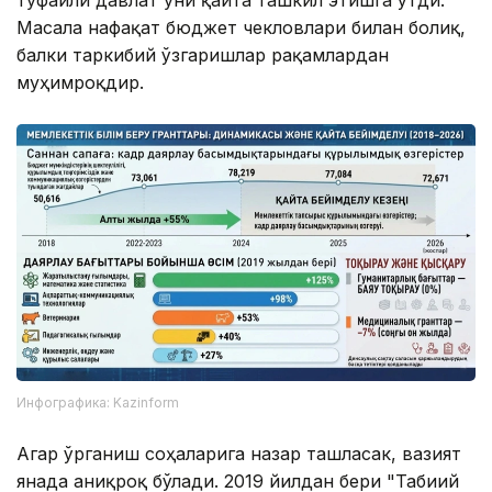
Масала нафақат бюджет чекловлари билан боғлиқ,
балки таркибий ўзгаришлар рақамлардан
муҳимроқдир.
Инфографика: Kazinform
Агар ўрганиш соҳаларига назар ташласак, вазият
янада аниқроқ бўлади. 2019 йилдан бери "Табиий