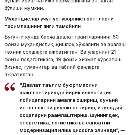
кўпайтириш натижа бермаслигини англаган
бўлиши мумкин.
Муҳандислар учун устуворлик: грантларни
тақсимлашнинг янги тамойили
Бугунги кунда барча давлат грантларининг 60
фоизи муҳандислик, қишлоқ хўжалиги ва аралаш
техник соҳаларга ажратилган. Ва уларнинг 21
фоизи педагогикага, 19 фоизи хизмат кўрсатиш,
бизнес, гуманитар ва табиий фанларга
ажратилган.
“Давлат таълим буюртмасини
шакллантиришда йирик инвестиция
лойиҳаларини амалга ошириш, сунъий
интеллектни ривожлантириш, иқтисодий
соҳаларни рақамлаштириш, шунингдек,
энергетика, логистика ва саноатни
модернизация қилиш ҳисобга олинади”, —