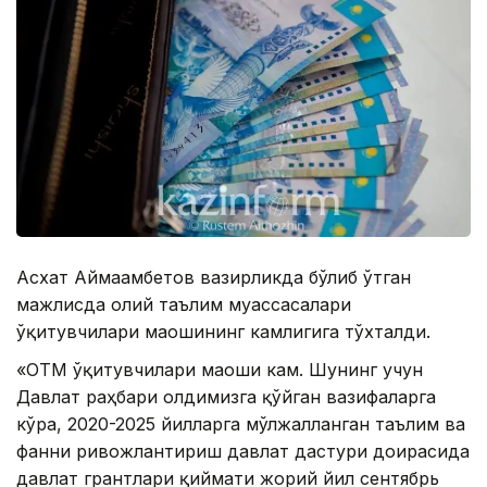
Асхат Аймағамбетов вазирликда бўлиб ўтган
мажлисда олий таълим муассасалари
ўқитувчилари маошининг камлигига тўхталди.
«ОТМ ўқитувчилари маоши кам. Шунинг учун
Давлат раҳбари олдимизга қўйган вазифаларга
кўра, 2020-2025 йилларга мўлжалланган таълим ва
фанни ривожлантириш давлат дастури доирасида
давлат грантлари қиймати жорий йил сентябрь