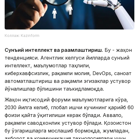
Коллаж: Kazinform
Сунъий интеллект ва рақамлаштириш
. Бу - жаҳон
тенденцияси. Агентлик келгуси йилларда сунъий
интеллект, маълумотлар таҳлили,
киберхавфсизлик, рақамли молия, DevOps, саноат
автоматлаштириш ва рақамли эгизаклар устувор
йўналишлар бўлишини таъкидламоқда.
Жаҳон иқтисодий форуми маълумотларига кўра,
2030 йилга келиб, глобал ишчи кучининг қарийб 60
фоизи қайта ўқитилиши керак бўлади. Аввало,
рақамли саводхонлик устувор бўлади. Қозоғистон
бу ўзгаришларга мослашиб бормоқда, жумладан,
ахборот ва коммуникация технологиялари учун