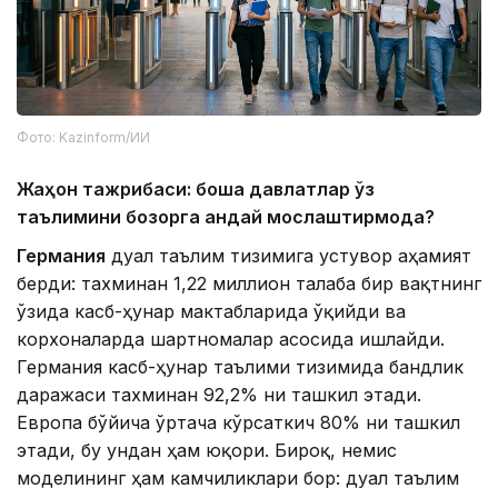
Фото: Kazinform/ИИ
Жаҳон тажрибаси: бошқа давлатлар ўз
таълимини бозорга қандай мослаштирмоқда?
Германия
дуал таълим тизимига устувор аҳамият
берди: тахминан 1,22 миллион талаба бир вақтнинг
ўзида касб-ҳунар мактабларида ўқийди ва
корхоналарда шартномалар асосида ишлайди.
Германия касб-ҳунар таълими тизимида бандлик
даражаси тахминан 92,2% ни ташкил этади.
Европа бўйича ўртача кўрсаткич 80% ни ташкил
этади, бу ундан ҳам юқори. Бироқ, немис
моделининг ҳам камчиликлари бор: дуал таълим