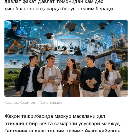
давлат фақат давлат томонидан кам деб
ҳисобланган соҳаларда бепул таълим беради.
Коллаж: Kazinform/ Nano Banana
Жаҳон тажрибасида мазкур масалани ҳал
этишнинг бир нечта самарали усуллари мавжуд.
Германияда дуал таълим тизими йўлга қўйилган