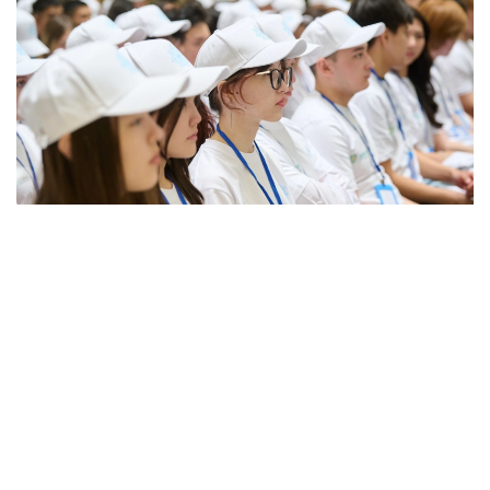
Фото: Қозыбаев университеті
Жанубий Корея
давлат томонидан тартибга
солишни университетлар ўртасидаги шиддатли
рақобат билан моҳирона уйғунлаштиришга
муваффақ бўлди. Битирувчиларнинг иш билан
таъминланиши ҳақидаги маълумотлар ҳар бир
университет ва мутахассислик бўйича эълон