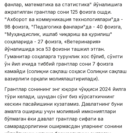
фанлар, математика ва статистика" йўналишига
ажратилган грантлар сони 125 фоизга ошди.
"Ахборот ва коммуникация технологиялари"да -
98 фоизга, "Педагогика фанлари"да - 40 фоизга,
"Муҳандислик, ишлаб чиқариш ва қурилиш"
соҳаларида - 27 фоизга, «Ветеринария»
йўналишида эса 53 фоизни ташкил этган.
Гуманитар соҳаларга турғунлик хос бўлиб, сўнгги
ўн йил ичида тиббий грантлар сони 7 фоизга
камайди (соғлиқни сақлаш соҳаси Соғлиқни сақлаш
вазирлиги орқали молиялаштирилади).
Грантлар сонининг энг юқори чўққиси 2024 йилга
тўғри келади, шундан сўнг биз кўрсаткичнинг
кескин пасайишини кузатамиз. Давлатнинг буни
амалга ошириш учун молиявий имкониятлари
бўлмаган ёки давлат грантлар сифати ва
самарадорлигини оширмасдан уларнинг сонини