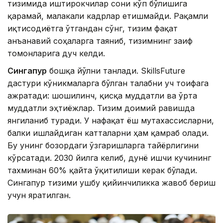
тизимида иштирокчилар сони кўп бўлишига
қарамай, малакали кадрлар етишмайди. Рақамли
иқтисодиётга ўтгандан сўнг, тизим фақат
анъанавий соҳаларга таяниб, тизимнинг заиф
томонларига дуч келди.
Сингапур
бошқа йўлни танлади. SkillsFuture
дастури кўникмаларга бўлган талабни уч тоифага
ажратади: шошилинч, қисқа муддатли ва ўрта
муддатли эҳтиёжлар. Тизим доимий равишда
янгиланиб туради. У нафақат ёш мутахассисларни,
балки ишлайдиган катталарни ҳам қамраб олади.
Бу унинг бозордаги ўзгаришларга тайёрлигини
кўрсатади. 2030 йилга келиб, дунё ишчи кучининг
тахминан 60% қайта ўқитилиши керак бўлади.
Сингапур тизими ушбу қийинчиликка жавоб бериш
учун яратилган.