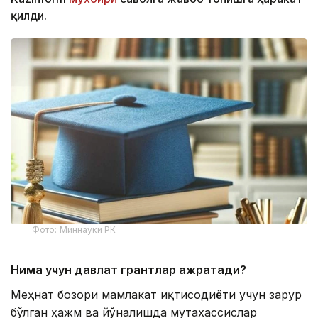
қилди.
Фото: Миннауки РК
Нима учун давлат грантлар ажратади?
Меҳнат бозори мамлакат иқтисодиёти учун зарур
бўлган ҳажм ва йўналишда мутахассислар