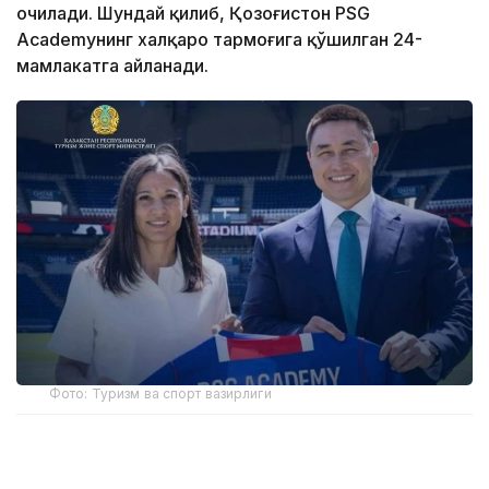
очилади. Шундай қилиб, Қозоғистон PSG
Academyнинг халқаро тармоғига қўшилган 24-
мамлакатга айланади.
Фото: Туризм ва спорт вазирлиги
Академиянинг биринчи ўқув маркази пойтахтдаги
Air Arena спорт мажмуасида жойлашган бўлади.