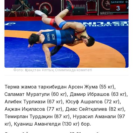
Фото: Қазақстан Ұлттық Олимпиада комитеті
Терма жамоа таркибидан Арсен Жума (55 кг),
Саламат Муратули (60 кг), Дамир Ибрашов (63 кг),
Алибек Турлиғази (67 кг), Юсуф Ашрапов (72 кг),
Ақжан Иқиласов (77 кг), Диас Сейтқалиев (82 кг),
Темирлан Турдақин (87 кг), Нурасил Аманали (97
кг), Қуаниш Амангелди (130 кг) бор.