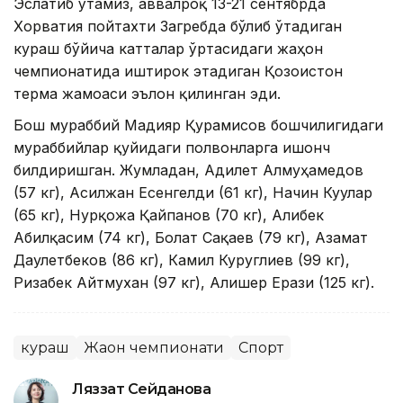
Эслатиб ўтамиз, аввалроқ 13-21 сентябрда
Хорватия пойтахти Загребда бўлиб ўтадиган
кураш бўйича катталар ўртасидаги жаҳон
чемпионатида иштирок этадиган Қозоғистон
терма жамоаси эълон қилинган эди.
Бош мураббий Мадияр Қурамисов бошчилигидаги
мураббийлар қуйидаги полвонларга ишонч
билдиришган. Жумладан, Адилет Алмуҳамедов
(57 кг), Асилжан Есенгелди (61 кг), Начин Куулар
(65 кг), Нурқожа Қайпанов (70 кг), Алибек
Абилқасим (74 кг), Болат Сақаев (79 кг), Азамат
Даулетбеков (86 кг), Камил Куруглиев (99 кг),
Ризабек Айтмухан (97 кг), Алишер Ерғази (125 кг).
кураш
Жаҳон чемпионати
Спорт
Ляззат Сейданова