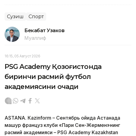
Сузиш
Спорт
Бекабат Узаков
Муаллиф
16:15, 05 Август 2026
PSG Academy Қозоғистонда
биринчи расмий футбол
академиясини очади
ASTANА. Кazinform – Сентябрь ойида Астанада
машҳур француз клуби «Пари Сен-Жермен»нинг
расмий академияси – PSG Academy Kazakhstan