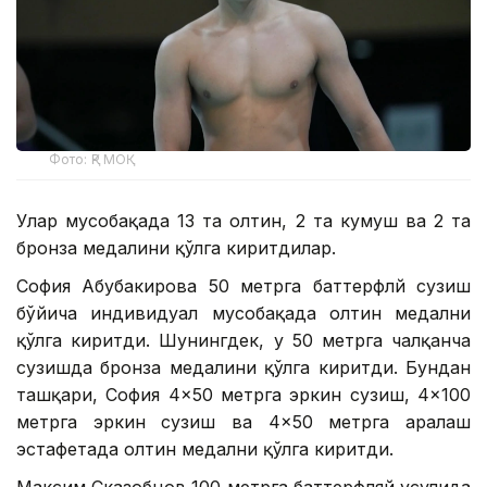
Фото: ҚР МОҚ
Улар мусобақада 13 та олтин, 2 та кумуш ва 2 та
бронза медалини қўлга киритдилар.
София Абубакирова 50 метрга баттерфлй сузиш
бўйича индивидуал мусобақада олтин медални
қўлга киритди. Шунингдек, у 50 метрга чалқанча
сузишда бронза медалини қўлга киритди. Бундан
ташқари, София 4×50 метрга эркин сузиш, 4×100
метрга эркин сузиш ва 4×50 метрга аралаш
эстафетада олтин медални қўлга киритди.
Максим Сказобцов 100 метрга баттерфляй усулида