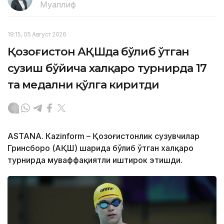
Муаллиф
19:15, 05 Август 2026
Қозоғистон АҚШда бўлиб ўтган
сузиш бўйича халқаро турнирда 17
та медални қўлга киритди
ASTANА. Кazinform – Қозоғистонлик сузувчилар
Гринсборо (АҚШ) шаҳрида бўлиб ўтган халқаро
турнирда муваффақиятли иштирок этишди.