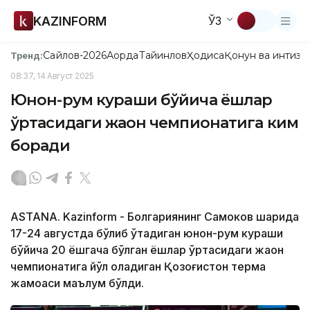
KAZINFORM
ЎЗ
Сайлов-2026
Ақорда
Тайинлов
Ҳодиса
Қонун ва интизо
Тренд:
08:37, 14 Август 2025
Юнон-рум кураши бўйича ёшлар
ўртасидаги жаҳон чемпионатига ким
боради
ASTANA. Kazinform - Болгариянинг Самоков шаҳрида
17-24 августда бўлиб ўтадиган юнон-рум кураши
бўйича 20 ёшгача бўлган ёшлар ўртасидаги жаҳон
чемпионатига йўл оладиган Қозоғистон терма
жамоаси маълум бўлди.