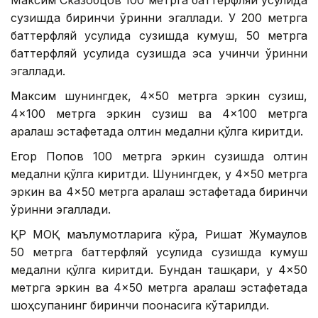
сузишда биринчи ўринни эгаллади. У 200 метрга
баттерфляй усулида сузишда кумуш, 50 метрга
баттерфляй усулида сузишда эса учинчи ўринни
эгаллади.
Максим шунингдек, 4×50 метрга эркин сузиш,
4×100 метрга эркин сузиш ва 4×100 метрга
аралаш эстафетада олтин медални қўлга киритди.
Егор Попов 100 метрга эркин сузишда олтин
медални қўлга киритди. Шунингдек, у 4×50 метрга
эркин ва 4×50 метрга аралаш эстафетада биринчи
ўринни эгаллади.
ҚР МОҚ маълумотларига кўра, Ришат Жумағулов
50 метрга баттерфляй усулида сузишда кумуш
медални қўлга киритди. Бундан ташқари, у 4×50
метрга эркин ва 4×50 метрга аралаш эстафетада
шоҳсупанинг биринчи поғонасига кўтарилди.