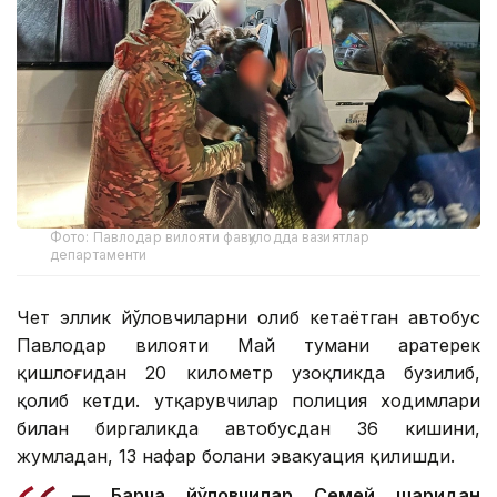
Фото: Павлодар вилояти фавқулодда вазиятлар
департаменти
Чет эллик йўловчиларни олиб кетаётган автобус
Павлодар вилояти Май тумани Қаратерек
қишлоғидан 20 километр узоқликда бузилиб,
қолиб кетди. Қутқарувчилар полиция ходимлари
билан биргаликда автобусдан 36 кишини,
жумладан, 13 нафар болани эвакуация қилишди.
— Барча йўловчилар Семей шаҳридан