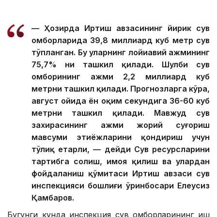
— Ҳозирда Иртиш ҳавзасининг йирик сув
омборларида 39,8 миллиард куб метр сув
тўпланган. Бу уларнинг лойиҳавий ҳажмининг
75,7% ни ташкил қилади. Шулби сув
омборининг ҳажми 2,2 миллиард куб
метрни ташкил қилади. Прогнозларга кўра,
август ойида ён оқим секундига 36-60 куб
метрни ташкил қилади. Мавжуд сув
захирасининг ҳажми жорий суғориш
мавсуми эҳтиёжларини қондириш учун
тўлиқ етарли, — дейди Сув ресурсларини
тартибга солиш, ҳимоя қилиш ва улардан
фойдаланиш қўмитаси Иртиш ҳавзаси сув
инспекцияси бошлиғи ўринбосари Елеусиз
Қамбаров.
Бугунги кунда инспекция сув омборларининг иш