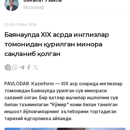
Бекабат Узаков
Муаллиф
20:08, 01 Июл 2026
Баянаулда XIX асрда инглизлар
томонидан қурилган минора
сақланиб қолган
PAVLODAR. Кazinform — XIX аср охирида инглизлар
томонидан Баянаулда қурилган сув минораси
сақланиб қолган. Бир вақтлар ишчилар қишлоғини сув
билан таъминлаган "Кўмир" номи билан танилган
иншоот йўловчиларнинг эътиборини тортадиган
тарихий ёдгорликка айланди.