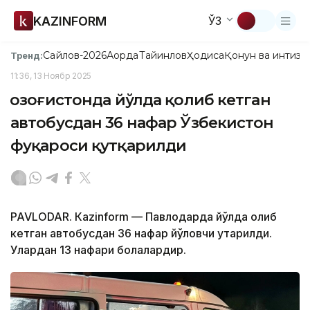
KAZINFORM
ЎЗ
Сайлов-2026
Ақорда
Тайинлов
Ҳодиса
Қонун ва интизо
Тренд:
11:36, 13 Ноябр 2025
Қозоғистонда йўлда қолиб кетган
автобусдан 36 нафар Ўзбекистон
фуқароси қутқарилди
PAVLODAR. Кazinform — Павлодарда йўлда қолиб
кетган автобусдан 36 нафар йўловчи қутқарилди.
Улардан 13 нафари болалардир.