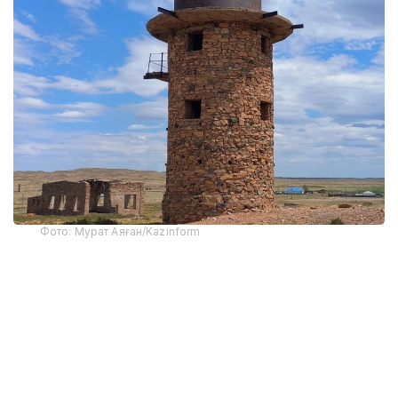
Фото: Мурат Аяған/Kazinform
Жусипбек Аймауитов қишлоғи жойлашган ҳудуд
бир вақтлар "Жосали" деб номланган. Жоса —
қизғиш-сариқ рангли тупроқ. Бу шунингдек, темир
ёки қўрғошиннинг баъзи оксид ҳосилаларини ўз
ичига олган пигментлар гуруҳининг умумий
номидир. Ҳудуддаги тупроқ қизғиш-сариқ ранги