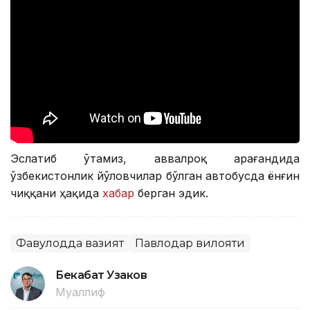
Эслатиб ўтамиз, аввалроқ Қарағандида
ўзбекистонлик йўловчилар бўлган автобусда ёнғин
чиққани ҳақида
хабар
берган эдик.
Фавқулодда вазият
Павлодар вилояти
Бекабат Узаков
Муаллиф