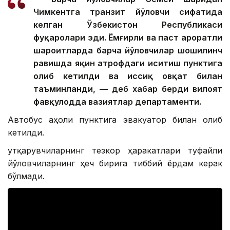
Чимкентга транзит йўловчи сифатида
келган Ўзбекистон Республикаси
фуқаролари эди. Ёмғирли ва паст ҳароратли
шароитларда барча йўловчилар шошилинч
равишда яқин атрофдаги иситиш пунктига
олиб кетилди ва иссиқ овқат билан
таъминланди, — деб хабар берди вилоят
фавқулодда вазиятлар департаменти.
Автобус аҳоли пунктига эвакуатор билан олиб
кетилди.
Қутқарувчиларнинг тезкор ҳаракатлари туфайли
йўловчиларнинг ҳеч бирига тиббий ёрдам керак
бўлмади.