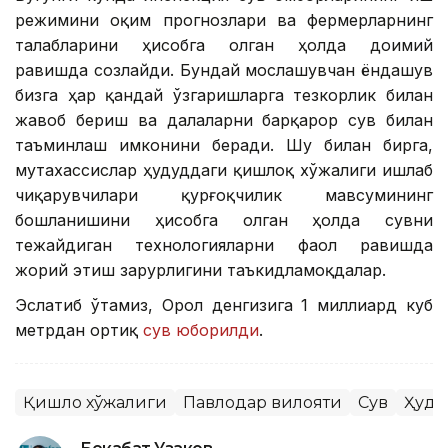
режимини оқим прогнозлари ва фермерларнинг
талабларини ҳисобга олган ҳолда доимий
равишда созлайди. Бундай мослашувчан ёндашув
бизга ҳар қандай ўзгаришларга тезкорлик билан
жавоб бериш ва далаларни барқарор сув билан
таъминлаш имконини беради. Шу билан бирга,
мутахассислар ҳудуддаги қишлоқ хўжалиги ишлаб
чиқарувчилари қурғоқчилик мавсумининг
бошланишини ҳисобга олган ҳолда сувни
тежайдиган технологияларни фаол равишда
жорий этиш зарурлигини таъкидламоқдалар.
Эслатиб ўтамиз, Орол денгизига 1 миллиард куб
метрдан ортиқ
сув юборилди
.
Қишлоқ хўжалиги
Павлодар вилояти
Сув
Ҳуду