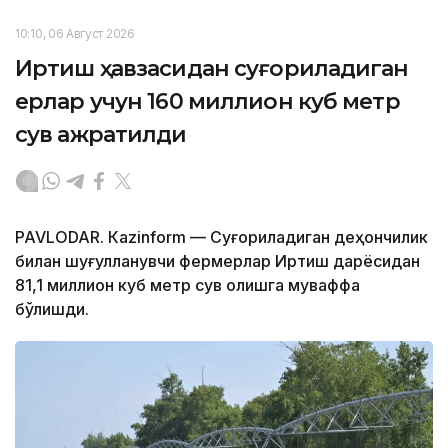
10:10, 06 Август 2026
Иртиш ҳавзасидан суғориладиган
ерлар учун 160 миллион куб метр
сув ажратилди
PAVLODAR. Кazinform — Суғориладиган деҳқончилик
билан шуғулланувчи фермерлар Иртиш дарёсидан
81,1 миллион куб метр сув олишга муваффақ
бўлишди.