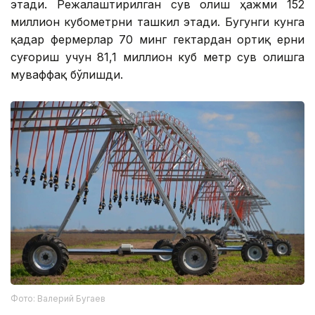
этади. Режалаштирилган сув олиш ҳажми 152
миллион кубометрни ташкил этади. Бугунги кунга
қадар фермерлар 70 минг гектардан ортиқ ерни
суғориш учун 81,1 миллион куб метр сув олишга
муваффақ бўлишди.
Фото: Валерий Бугаев