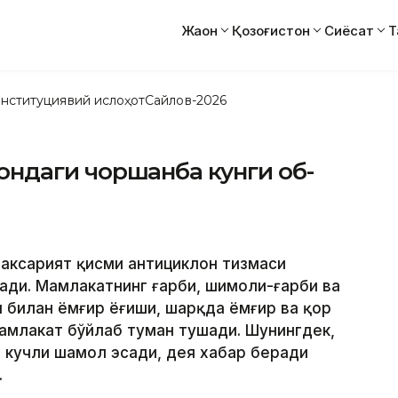
Жаҳон
Қозоғистон
Сиёсат
Т
нституциявий ислоҳот
Сайлов-2026
стондаги чоршанба кунги об-
 аксарият қисми антициклон тизмаси
ади. Мамлакатнинг ғарби, шимоли-ғарби ва
билан ёмғир ёғиши, шарқда ёмғир ва қор
амлакат бўйлаб туман тушади. Шунингдек,
 кучли шамол эсади, дея хабар беради
.