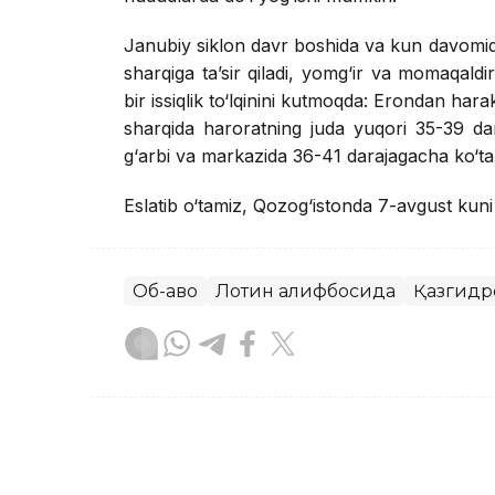
Janubiy siklon davr boshida va kun davomid
sharqiga ta’sir qiladi, yomg‘ir va momaqaldi
bir issiqlik to‘lqinini kutmoqda: Erondan har
sharqida haroratning juda yuqori 35-39 d
g‘arbi va markazida 36-41 darajagacha ko‘tari
Eslatib o‘tamiz, Qozog‘istonda 7-avgust kun
Об-ҳаво
Лотин алифбосида
Қазгидр
Бекабат Узаков
Муаллиф