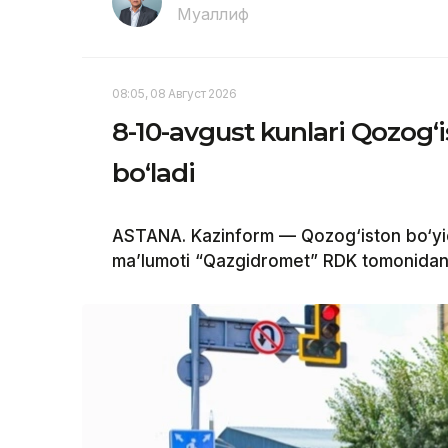
Муаллиф
08:05, 08 Август 2026
8-10-avgust kunlari Qozog‘
bo‘ladi
ASTANA. Kazinform — Qozog‘iston bo‘yi
ma’lumoti “Qazgidromet” RDK tomonidan 