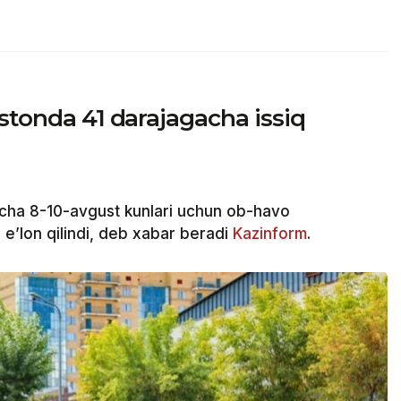
istonda 41 darajagacha issiq
cha 8-10-avgust kunlari uchun ob-havo
e’lon qilindi, deb xabar beradi
Kazinform
.