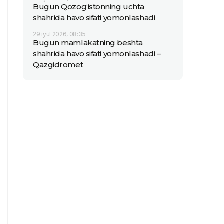
Bugun Qozog‘istonning uchta
shahrida havo sifati yomonlashadi
29 iyul 2026, 08:35
Bugun mamlakatning beshta
shahrida havo sifati yomonlashadi –
Qazgidromet