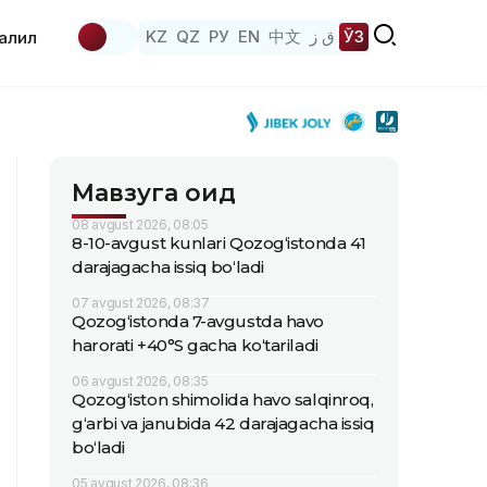
KZ
QZ
РУ
EN
中文
ق ز
ЎЗ
аҳлил
Мавзуга оид
08 avgust 2026, 08:05
8-10-avgust kunlari Qozog‘istonda 41
darajagacha issiq bo‘ladi
07 avgust 2026, 08:37
Qozog‘istonda 7-avgustda havo
harorati +40°S gacha ko‘tariladi
06 avgust 2026, 08:35
Qozog‘iston shimolida havo salqinroq,
g‘arbi va janubida 42 darajagacha issiq
bo‘ladi
05 avgust 2026, 08:36