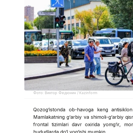
Фото: Виктор Федюнин / Kazinform
Qozog‘istonda ob-havoga keng antisiklon 
Mamlakatning g‘arbiy va shimoli-g‘arbiy qis
frontal tizimlari davr oxirida yomg‘ir, mo
hududlarda do‘l yog‘ishi mumkin.