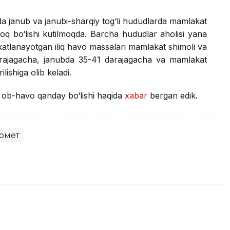
a janub va janubi-sharqiy tog‘li hududlarda mamlakat
roq bo‘lishi kutilmoqda. Barcha hududlar aholisi yana
akatlanayotgan iliq havo massalari mamlakat shimoli va
arajagacha, janubda 35-41 darajagacha va mamlakat
lishiga olib keladi.
i ob-havo qanday bo‘lishi haqida
xabar
bergan edik.
омет