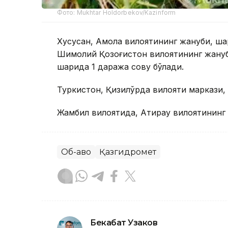
Фото: Мukhtar Holdorbekov/Kazinform
Хусусан, Ақмола вилоятининг жануби, шар
Шимолий Қозоғистон вилоятининг жануб
шарқида 1 даража совуқ бўлади.
Туркистон, Қизилўрда вилояти маркази, 
Жамбил вилоятида, Атирау вилоятининг 
Об-ҳаво
Қазгидромет
Бекабат Узаков