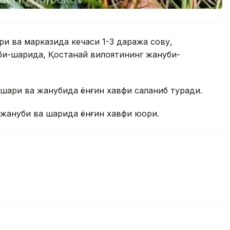
қи ва марказида кечаси 1-3 даража совуқ,
и-шарқида, Қостанай вилоятининг жануби-
шарқи ва жанубида ёнғин хавфи сақланиб туради.
жануби ва шарқида ёнғин хавфи юқори.