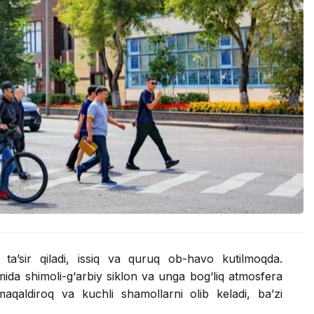
ta’sir qiladi, issiq va quruq ob-havo kutilmoqda.
mida shimoli-g‘arbiy siklon va unga bog‘liq atmosfera
maqaldiroq va kuchli shamollarni olib keladi, ba’zi