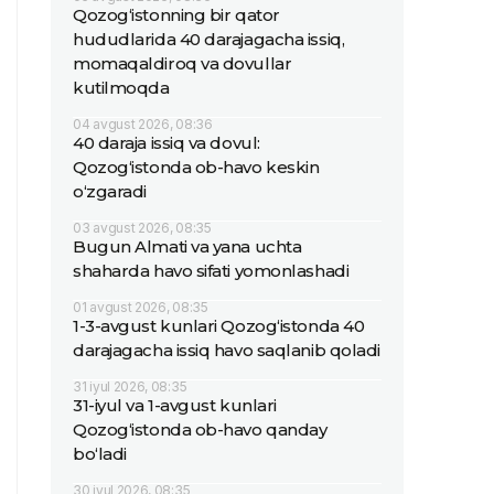
Qozog‘istonning bir qator
hududlarida 40 darajagacha issiq,
momaqaldiroq va dovullar
kutilmoqda
04 avgust 2026, 08:36
40 daraja issiq va dovul:
Qozog‘istonda ob-havo keskin
o‘zgaradi
03 avgust 2026, 08:35
Bugun Almati va yana uchta
shaharda havo sifati yomonlashadi
01 avgust 2026, 08:35
1-3-avgust kunlari Qozog‘istonda 40
darajagacha issiq havo saqlanib qoladi
31 iyul 2026, 08:35
31-iyul va 1-avgust kunlari
Qozog‘istonda ob-havo qanday
bo‘ladi
30 iyul 2026, 08:35