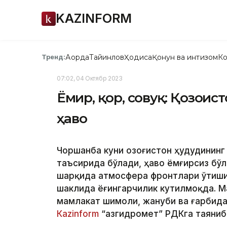
KAZINFORM
Ақорда
Тайинлов
Ҳодиса
Қонун ва интизом
Ко
Тренд:
07:02, 04 Октябр 2023
Ёмғир, қор, совуқ: Қозоғи
ҳаво
Чоршанба куни Қозоғистон ҳудудининг
таъсирида бўлади, ҳаво ёмғирсиз бўл
шарқида атмосфера фронтлари ўтиши 
шаклида ёғингарчилик кутилмоқда. М
мамлакат шимоли, жануби ва ғарбида
Кazinform
“Қазгидромет” РДКга таяниб