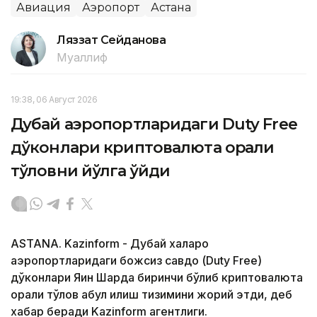
Авиация
Аэропорт
Астана
Ляззат Сейданова
Муаллиф
19:38, 06 Август 2026
Дубай аэропортларидаги Duty Free
дўконлари криптовалюта орқали
тўловни йўлга қўйди
ASTANA. Kazinform - Дубай халқаро
аэропортларидаги божсиз савдо (Duty Free)
дўконлари Яқин Шарқда биринчи бўлиб криптовалюта
орқали тўлов қабул қилиш тизимини жорий этди, деб
хабар беради Kazinform агентлиги.