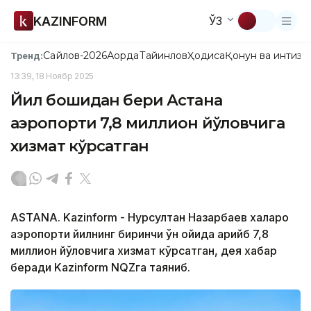
KAZINFORM
ЎЗ
Сайлов-2026
Ақорда
Тайинлов
Ҳодиса
Қонун ва интизо
Тренд:
13:39, 18 Ноябр 2025
Йил бошидан бери Астана
аэропорти 7,8 миллион йўловчига
хизмат кўрсатган
ASTANA. Kazinform - Нурсултан Назарбаев халқаро
аэропорти йилнинг биринчи ўн ойида қарийб 7,8
миллион йўловчига хизмат кўрсатган, дея хабар
беради Kazinform NQZга таяниб.