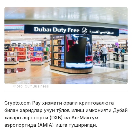
Фото: Gulf Business
Crypto.com Pay хизмати орқали криптовалюта
билан харидлар учун тўлов қилиш имконияти Дубай
халқаро аэропорти (DXB) ва Ал-Мактум
аэропортида (AMIA) ишга туширилди.