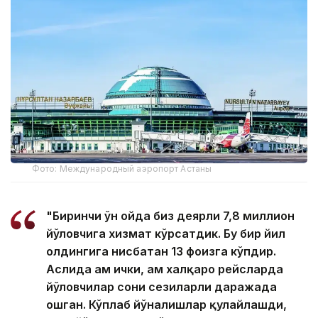
Фото: Международный аэропорт Астаны
"Биринчи ўн ойда биз деярли 7,8 миллион
йўловчига хизмат кўрсатдик. Бу бир йил
олдингига нисбатан 13 фоизга кўпдир.
Аслида ҳам ички, ҳам халқаро рейсларда
йўловчилар сони сезиларли даражада
ошган. Кўплаб йўналишлар қулайлашди,