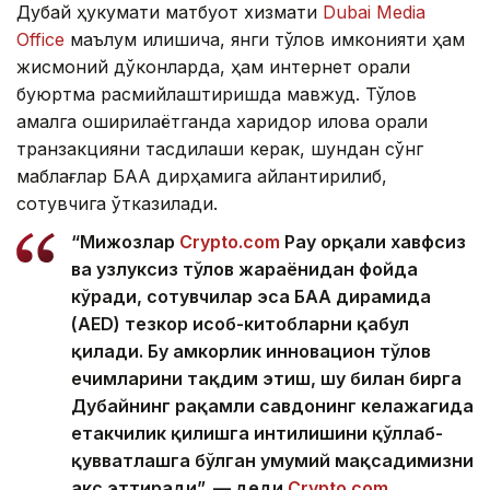
Дубай ҳукумати матбуот хизмати
Dubai Media
Office
маълум қилишича, янги тўлов имконияти ҳам
жисмоний дўконларда, ҳам интернет орқали
буюртма расмийлаштиришда мавжуд. Тўлов
амалга оширилаётганда харидор илова орқали
транзакцияни тасдиқлаши керак, шундан сўнг
маблағлар БАА дирҳамига айлантирилиб,
сотувчига ўтказилади.
“Мижозлар
Crypto.com
Pay орқали хавфсиз
ва узлуксиз тўлов жараёнидан фойда
кўради, сотувчилар эса БАА дирҳамида
(AED) тезкор ҳисоб-китобларни қабул
қилади. Бу ҳамкорлик инновацион тўлов
ечимларини тақдим этиш, шу билан бирга
Дубайнинг рақамли савдонинг келажагида
етакчилик қилишга
интилишини қўллаб-
қувватлашга бўлган умумий мақсадимизни
акс эттиради”, — деди
Crypto.com