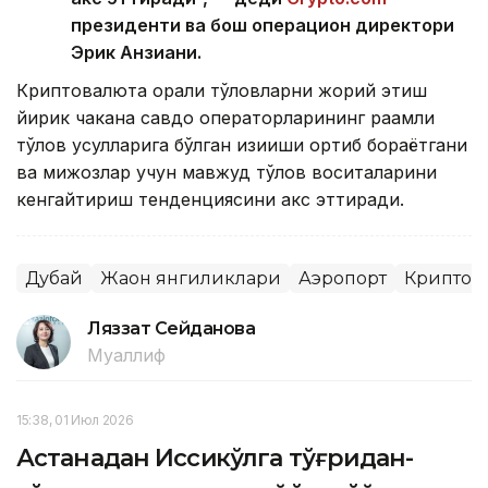
президенти ва бош операцион директори
Эрик Анзиани.
Криптовалюта орқали тўловларни жорий этиш
йирик чакана савдо операторларининг рақамли
тўлов усулларига бўлган қизиқиши ортиб бораётгани
ва мижозлар учун мавжуд тўлов воситаларини
кенгайтириш тенденциясини акс эттиради.
Дубай
Жаҳон янгиликлари
Аэропорт
Криптов
Ляззат Сейданова
Муаллиф
15:38, 01 Июл 2026
Астанадан Иссиқкўлга тўғридан-