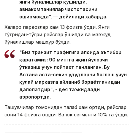
янги йўналишлар қўшилди,
авиакомпаниялар частотасини
оширмоқда”, — дейилади хабарда.
Халқаро парвозлар ҳам 13 фоизга ўсди. Янги
тўғридан-тўғри рейслар қўшилди ва мавжуд
йўналишлар машҳур бўлди.
"Биз транзит трафигига алоҳида эътибор
қаратамиз: 90 мингга яқин йўловчи
ўтказиш учун пойтахт танланган. Бу
Астана аста-секин ҳудудларни боғлаш учун
қулай марказга айланиб бораётганидан
далолатдир", - дея таъкидлади
аэропортда.
Ташувчилар томонидан талаб ҳам ортди, рейслар
сони 14 фоизга ошди. Ва юк сегменти 10% га ўсди.