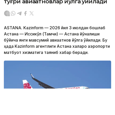
тўғри авиақатновлар йўлга қўйилади
ASTANA. Kazinform — 2026 йил 3 июлдан бошлаб
Астана — Иссиқкўл (Тамчи) — Астана йўналиши
бўйича янги мавсумий авиақатнов йўлга қўйилади. Бу
ҳақда Kazinform агентлиги Астана халқаро аэропорти
матбуот хизматига таяниб хабар беради.