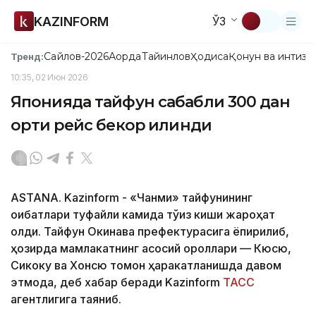
KAZINFORM
ЎЗ
Сайлов-2026
Ақорда
Тайинлов
Ҳодиса
Қонун ва интизо
Тренд:
10:35, 02 Июн 2026
Японияда тайфун сабабли 300 дан
ортиқ рейс бекор қилинди
ASTANA. Kazinform - «Чанми» тайфунининг
оқибатлари туфайли камида тўққиз киши жароҳат
олди. Тайфун Окинава префектурасига ёпирилиб,
ҳозирда мамлакатнинг асосий ороллари — Кюсю,
Сикоку ва Хонсю томон ҳаракатланишда давом
этмоқда, деб хабар беради Kazinform
ТАСС
агентлигига таяниб.