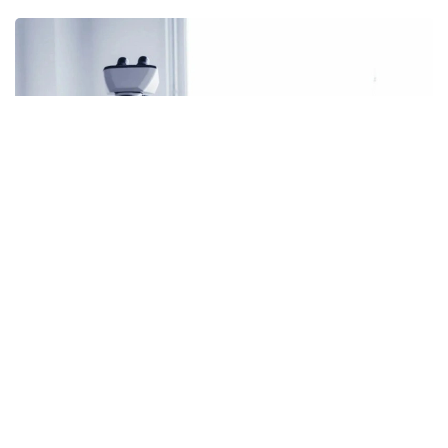
Фото: Shutterstock/FOTODOM
Янги материал Хиросима кўрфази қирғоқларидаги
қумда топилган шишасимон ҳиросимитларни
ўрганиш пайтида кашф этилди. Бу заррачаларни
биринчи марта геолог Марио Ванье Мотоудзина
ярим оролининг пляжларини ўрганиш пайтида
кашф этган.