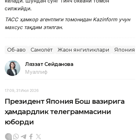
келади. Шундан сўнг Тинч океани томон
силжийди.
ТАСС ҳамкор агентлиги томонидан Kazinform учун
махсус тақдим этилган.
Об-ҳаво
Самолёт
Жаҳон янгиликлари
Япония
Ляззат Сейданова
Муаллиф
17:09, 31 Июл 2026
Президент Япония Бош вазирига
ҳамдардлик телеграммасини
юборди