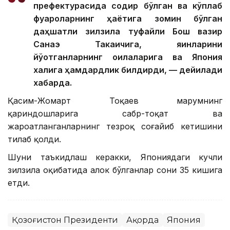
префектурасида содир бўлган ва кўплаб
фуқароларнинг ҳаётига зомин бўлган
даҳшатли зилзила туфайли Бош вазир
Санаэ Такаичига, яқинларини
йўқотганларнинг оилаларига ва Япония
халқига ҳамдардлик билдирди, — дейилади
хабарда.
Қасим-Жомарт Тоқаев марҳумнинг
қариндошларига сабр-тоқат ва
жароҳатланганларнинг тезроқ соғайиб кетишини
тилаб қолди.
Шуни таъкидлаш керакки, Япониядаги кучли
зилзила оқибатида ҳалок бўлганлар сони 35 кишига
етди.
Қозоғистон Президенти
Ақорда
Япония