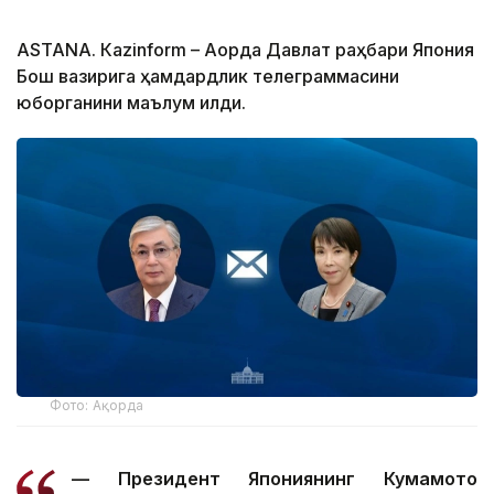
ASTANА. Кazinform – Ақорда Давлат раҳбари Япония
Бош вазирига ҳамдардлик телеграммасини
юборганини маълум қилди.
Фото: Ақорда
— Президент Япониянинг Кумамото