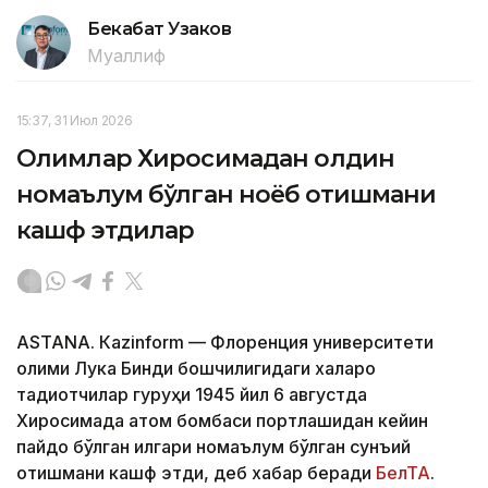
Бекабат Узаков
Муаллиф
15:37, 31 Июл 2026
Олимлар Хиросимадан олдин
номаълум бўлган ноёб қотишмани
кашф этдилар
ASTANА. Кazinform — Флоренция университети
олими Лука Бинди бошчилигидаги халқаро
тадқиқотчилар гуруҳи 1945 йил 6 августда
Хиросимада атом бомбаси портлашидан кейин
пайдо бўлган илгари номаълум бўлган сунъий
қотишмани кашф этди, деб хабар беради
БелТА
.