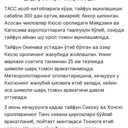
ТАСС ҳисоб-китобларига кўра, тайфун яқинлашиши
сабабли 300 дан ортиқ авиарейс бекор қилинган.
Асосан чекловлар Кюсю оролидаги Миядзаки ва
Кагосима аэропортларига тааллуқли бўлиб, ҳозирда
тайфун айнан шу орол томон яқинлашмоқда.
Тайфун Окинава устидан ўтиб бўлган ва ҳозир
Кюсю оролининг жанубида жойлашган. Унинг
маркази соатига тахминан 25 км тезликда
шимоли-шарқ томон ҳаракатланмоқда.
Метеорологларнинг огоҳлантиришича, кечқурун у
Кюсюнинг жанубий қисмига етиб келади, кейин
эса шимоли-шарқ томон ҳаракатини давом
эттиради.
3 июнь кечқурунга қадар тайфун Сикоку ва Хонсю
оролларининг Тинч океани қирғоқлари бўйлаб
ҳаракатланиб, пойтахт минтақаси Токиога етиб