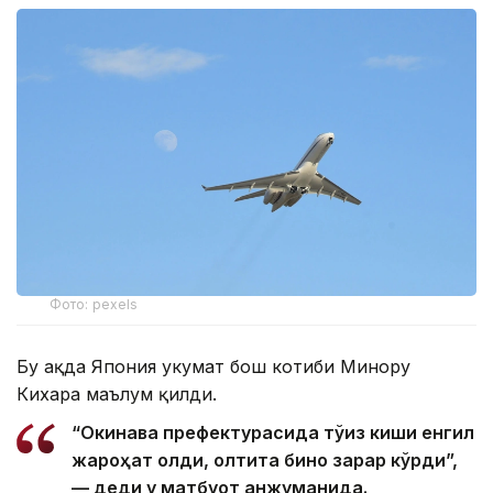
Фото: pexels
Бу ҳақда Япония ҳукумат бош котиби Минору
Кихара маълум қилди.
“Окинава префектурасида тўққиз киши енгил
жароҳат олди, олтита бино зарар кўрди”,
— деди у матбуот анжуманида.