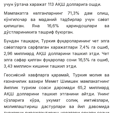
учун ўртача харажат 113 АҚШ долларига ошди.
Мамлакатга келганларнинг 71,3% дам олиш,
кўнгилочар ва маданий тадбирлар учун саёҳат
қилишган. Яна 16,6% қариндошлари ва
дўстлариникига ташриф буюрган.
Бундан ташқари, Туркия фуқароларининг чет элга
саёҳатларга сарфлаган харажатлари 7,4% га ошиб,
2,96 миллиард АҚШ долларини ташкил этди. Чет
элга сафар қилган фуқаролар сони 16,5% га ошиб,
3,43 миллион кишини ташкил этди.
Геосиёсий хавфларга қарамай, Туркия молия ва
ғазначилик вазири Меҳмет Шимшек мамлакатнинг
йиллик туризм соҳаси даромади 65,2 миллиард
АҚШ долларини ташкил этганини айтди. Унинг
сўзларига кўра, ҳукумат солиқ имтиёзлари,
молиялаштириш дастурлари ва йил давомида
туризмни ривожлантириш чоралари орқали соҳани