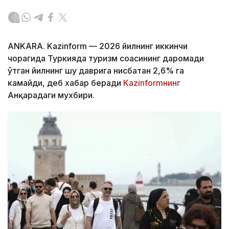
ANKARA. Kazinform — 2026 йилнинг иккинчи
чорагида Туркияда туризм соҳасининг даромади
ўтган йилнинг шу даврига нисбатан 2,6% га
камайди, деб хабар беради
Kazinformнинг
Анқарадаги мухбири.