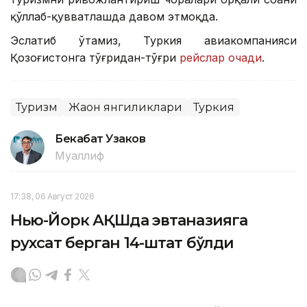
қўллаб-қувватлашда давом этмоқда.
Эслатиб ўтамиз, Туркия авиакомпанияси
Қозоғистонга тўғридан-тўғри
рейслар очади
.
Туризм
Жаҳон янгиликлари
Туркия
Бекабат Узаков
Муаллиф
17:38, 06 Август 2026
Нью-Йорк АҚШда эвтаназияга
рухсат берган 14-штат бўлди