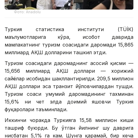
Фото: Anadolu
Туркия статистика институти (ТÜİК)
маълумотларига кўра, ҳисобот даврида
мамлакатнинг туризм соҳасидаги даромади 15,865
миллиард АҚШ долларини ташкил этди.
Туризм соҳасидаги даромаднинг асосий қисми —
15,656 миллиард АҚШ доллари — хорижий
сайёҳлар ҳисобидан шакллантирилди. 209,5 миллион
АҚШ доллари эса транзит йўловчилардан тушди.
Туризм соҳаси умумий даромадининг тахминан
15,6% ни чет элда доимий яшовчи Туркия
фуқаролари таъминлади.
Иккинчи чоракда Туркияга 15,58 миллион киши
ташриф буюрди. Бу ўтган йилнинг шу даврига
нисбатан 5,1% га кам. Шунга қарамай, бир кеча