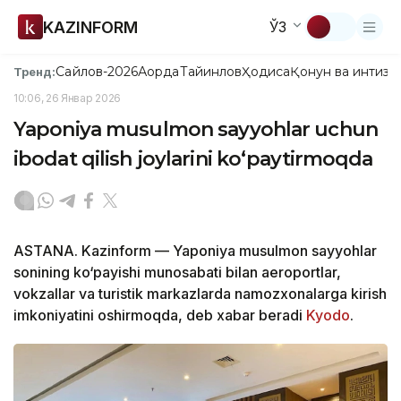
KAZINFORM
ЎЗ
Сайлов-2026
Ақорда
Тайинлов
Ҳодиса
Қонун ва интизо
Тренд:
10:06, 26 Январ 2026
Yaponiya musulmon sayyohlar uchun
ibodat qilish joylarini ko‘paytirmoqda
ASTANA. Kazinform — Yaponiya musulmon sayyohlar
sonining ko‘payishi munosabati bilan aeroportlar,
vokzallar va turistik markazlarda namozxonalarga kirish
imkoniyatini oshirmoqda, deb xabar beradi
Kyodo
.