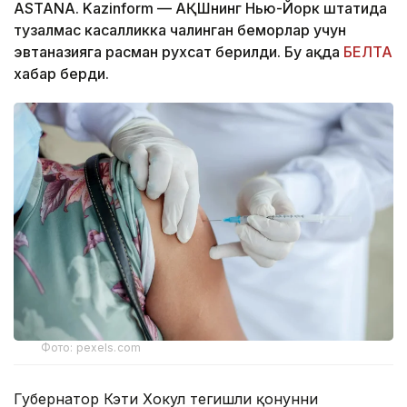
ASTANA. Kazinform — АҚШнинг Нью-Йорк штатида
тузалмас касалликка чалинган беморлар учун
эвтаназияга расман рухсат берилди. Бу ҳақда
БЕЛТА
хабар берди.
Фото: pexels.com
Губернатор Кэти Хокул тегишли қонунни