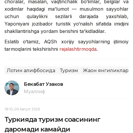
choralar, masalan, vaqtinchalik bo‘limlar, belgilar va
xodimlar haqidagi ma'lumot — musulmon sayyohlar
uchun qulaylikni sezilarli darajada yaxshilab,
Yaponiyani jozibador turistik yo‘nalish sifatida imidjini
shakllantirishga yordam berishini ta'kidladilar.
Eslatib o‘tamiz, AQSh xorijiy sayyohlarning ijtimoiy
tarmoqlarini tekshirishni
rejalashtirmoqda
.
Лотин алифбосида
Туризм
Жаҳон янгиликлари
Бекабат Узаков
Муаллиф
18:10, 06 Август 2026
Туркияда туризм соҳасининг
даромади камайди