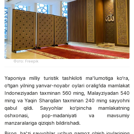
Фото: Freepik
Yaponiya milliy turistik tashkiloti ma'lumotiga ko‘ra,
o‘tgan yilning yanvar-noyabr oylari oralig‘ida mamlakat
Indoneziyadan taxminan 560 ming, Malayziyadan 540
ming va Yaqin Sharqdan taxminan 240 ming sayyohni
qabul qildi. Sayyohlar ko‘pincha mamlakatning
oshxonasi, pop-madaniyati va mavsumiy
manzaralariga qiziqish bildirishadi.
Biroq, ba'zi sayyohlar uchun namoz o‘qish joylarining