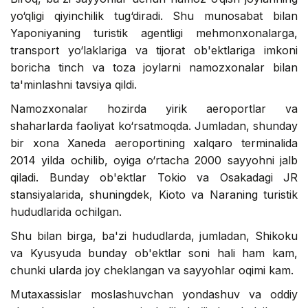
yo‘qligi qiyinchilik tug‘diradi. Shu munosabat bilan
Yaponiyaning turistik agentligi mehmonxonalarga,
transport yo‘laklariga va tijorat ob'ektlariga imkoni
boricha tinch va toza joylarni namozxonalar bilan
ta'minlashni tavsiya qildi.
Namozxonalar hozirda yirik aeroportlar va
shaharlarda faoliyat ko‘rsatmoqda. Jumladan, shunday
bir xona Xaneda aeroportining xalqaro terminalida
2014 yilda ochilib, oyiga o‘rtacha 2000 sayyohni jalb
qiladi. Bunday ob'ektlar Tokio va Osakadagi JR
stansiyalarida, shuningdek, Kioto va Naraning turistik
hududlarida ochilgan.
Shu bilan birga, ba'zi hududlarda, jumladan, Shikoku
va Kyusyuda bunday ob'ektlar soni hali ham kam,
chunki ularda joy cheklangan va sayyohlar oqimi kam.
Mutaxassislar moslashuvchan yondashuv va oddiy