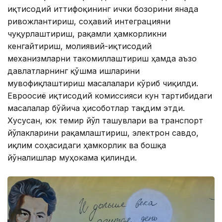
иқтисодий иттифоқининг ички бозорини янада
ривожлантириш, соҳавий интеграцияни
чуқурлаштириш, рақамли ҳамкорликни
кенгайтириш, молиявий-иқтисодий
механизмларни такомиллаштириш ҳамда аъзо
давлатларнинг қўшма ишларини
мувофиқлаштириш масалалари кўриб чиқилди.
Евроосиё иқтисодий комиссияси кун тартибидаги
масалалар бўйича ҳисоботлар тақдим этди.
Хусусан, юк темир йўл ташувлари ва транспорт
йўлакларини рақамлаштириш, электрон савдо,
иқлим соҳасидаги ҳамкорлик ва бошқа
йўналишлар муҳокама қилинди.