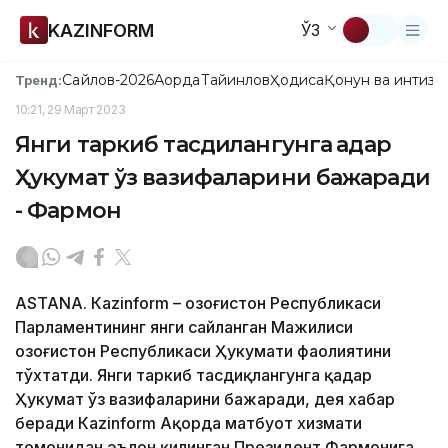
KAZINFORM
ЎЗ
Сайлов-2026
Ақорда
Тайинлов
Ҳодиса
Қонун ва интизо
Тренд:
10:21, 29 Март 2023
Янги таркиб тасдиқлангунга қадар
Ҳукумат ўз вазифаларини бажаради
- Фармон
ASTANА. Кazinform – Қозоғистон Республикаси
Парламентининг янги сайланган Мажилиси
Қозоғистон Республикаси Ҳукумати фаолиятини
тўхтатди. Янги таркиб тасдиқлангунга қадар
Ҳукумат ўз вазифаларини бажаради, дея хабар
беради Кazinform Ақорда матбуот хизмати
томонидан эълон қилинган Президент Фармонига