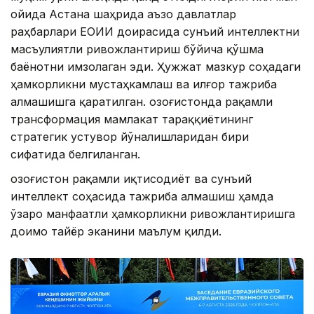
ойида Астана шаҳрида аъзо давлатлар
раҳбарлари ЕОИИ доирасида сунъий интеллектни
масъулиятли ривожлантириш бўйича қўшма
баёнотни имзолаган эди. Ҳужжат мазкур соҳадаги
ҳамкорликни мустаҳкамлаш ва илғор тажриба
алмашишга қаратилган. Қозоғистонда рақамли
трансформация мамлакат тараққиётининг
стратегик устувор йўналишларидан бири
сифатида белгиланган.
Қозоғистон рақамли иқтисодиёт ва сунъий
интеллект соҳасида тажриба алмашиш ҳамда
ўзаро манфаатли ҳамкорликни ривожлантиришга
доимо тайёр эканини маълум қилди.