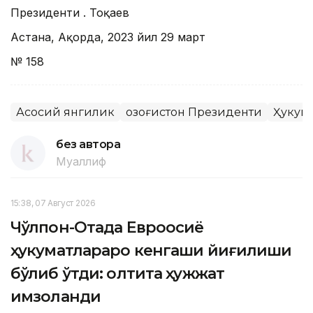
Президенти Қ. Тоқаев
Астана, Ақорда, 2023 йил 29 март
№ 158
Асосий янгилик
Қозоғистон Президенти
Ҳукум
без автора
Муаллиф
15:38, 07 Август 2026
Чўлпон-Отада Евроосиё
ҳукуматлараро кенгаши йиғилиши
бўлиб ўтди: олтита ҳужжат
имзоланди