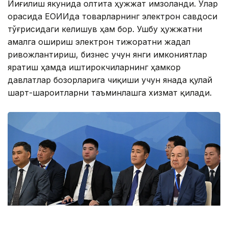
Йиғилиш якунида олтита ҳужжат имзоланди. Улар
орасида ЕОИИда товарларнинг электрон савдоси
тўғрисидаги келишув ҳам бор. Ушбу ҳужжатни
амалга ошириш электрон тижоратни жадал
ривожлантириш, бизнес учун янги имкониятлар
яратиш ҳамда иштирокчиларнинг ҳамкор
давлатлар бозорларига чиқиши учун янада қулай
шарт-шароитларни таъминлашга хизмат қилади.