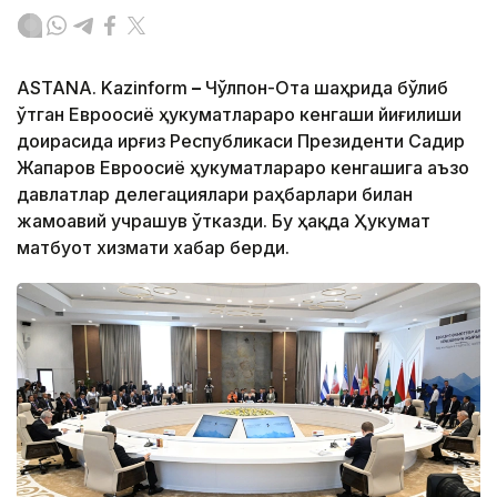
ASTANA. Kazinform
–
Чўлпон-Ота шаҳрида бўлиб
ўтган Евроосиё ҳукуматлараро кенгаши йиғилиши
доирасида Қирғиз Республикаси Президенти Садир
Жапаров Евроосиё ҳукуматлараро кенгашига аъзо
давлатлар делегациялари раҳбарлари билан
жамоавий учрашув ўтказди. Бу ҳақда Ҳукумат
матбуот хизмати хабар берди.