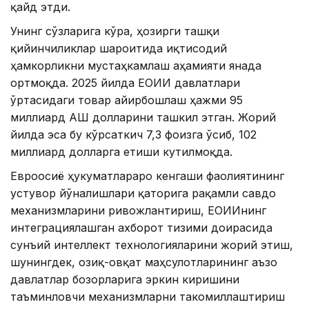
қайд этди.
Унинг сўзларига кўра, ҳозирги ташқи
қийинчиликлар шароитида иқтисодий
ҳамкорликни мустаҳкамлаш аҳамияти янада
ортмоқда. 2025 йилда ЕОИИ давлатлари
ўртасидаги товар айирбошлаш ҳажми 95
миллиард АҚШ долларини ташкил этган. Жорий
йилда эса бу кўрсаткич 7,3 фоизга ўсиб, 102
миллиард долларга етиши кутилмоқда.
Евроосиё ҳукуматлараро кенгаши фаолиятининг
устувор йўналишлари қаторига рақамли савдо
механизмларини ривожлантириш, ЕОИИнинг
интеграциялашган ахборот тизими доирасида
сунъий интеллект технологияларини жорий этиш,
шунингдек, озиқ-овқат маҳсулотларининг аъзо
давлатлар бозорларига эркин киришини
таъминловчи механизмларни такомиллаштириш