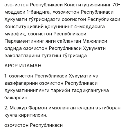
Қозоғистон Республикаси Конституциясининг 70-
моддаси 1-бандига, «Қозоғистон Республикаси
Ҳукумати тўғрисида»ги Қозоғистон Республикаси
Конституциявий қонунининг 4-моддасига
мувофиқ, Қозоғистон Республикаси
Парламентининг янги сайланган Мажилиси
олдида Қозоғистон Республикаси Ҳукумати
ваколатларини тугатиш тўғрисида
ҚАРОР ҚИЛАМАН:
1. Қозоғистон Республикаси Ҳукумати ўз
вазифаларини Қозоғистон Республикаси
Ҳукуматининг янги таркиби тасдиқлангунча
бажарсин.
2. Мазкур Фармон имзоланган кундан эътиборан
кучга киритилсин.
Қозоғистон Республикаси