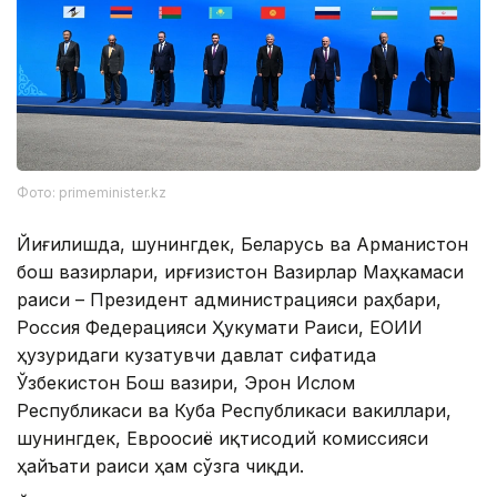
Фото: primeminister.kz
Йиғилишда, шунингдек, Беларусь ва Арманистон
бош вазирлари, Қирғизистон Вазирлар Маҳкамаси
раиси – Президент администрацияси раҳбари,
Россия Федерацияси Ҳукумати Раиси, ЕОИИ
ҳузуридаги кузатувчи давлат сифатида
Ўзбекистон Бош вазири, Эрон Ислом
Республикаси ва Куба Республикаси вакиллари,
шунингдек, Евроосиё иқтисодий комиссияси
ҳайъати раиси ҳам сўзга чиқди.