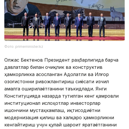
Фото: primeminister.kz
Олжас Бектенов Президент раҳбарлигида барча
давлатлар билан очиқлик ва конструктив
ҳамкорликка асосланган Адолатли ва Илғор
Қозоғистонни ривожлантириш сиёсати изчил
амалга оширилаётганини таъкидлади. Янги
Конституцияда назарда тутилган кенг қамровли
институционал ислоҳотлар инвесторлар
ишончини мустаҳкамлаш, иқтисодиётни
модернизация қилиш ва халқаро ҳамкорликни
кенгайтириш учун қулай шароит яратаётганини