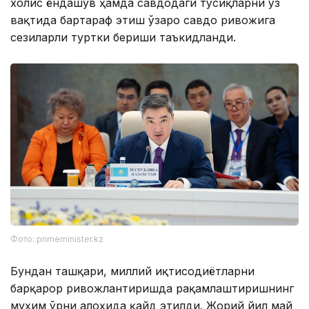
холис ёндашув ҳамда савдодаги тўсиқларни ўз
вақтида бартараф этиш ўзаро савдо ривожига
сезиларли туртки бериши таъкидланди.
Фото: primeminister.kz
Бундан ташқари, миллий иқтисодиётларни
барқарор ривожлантиришда рақамлаштиришнинг
муҳим ўрни алоҳида қайд этилди. Жорий йил май