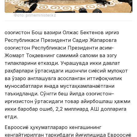
Фото: primeminister.kz
Қозоғистон Бош вазири Олжас Бектенов Қирғиз
Республикаси Президенти Садир Жапаровга
Қозоғистон Республикаси Президенти Қасим-
Жомарт Тоқаевнинг самимий саломи ва эзгу
тилакларини етказди. Учрашувда икки давлат
раҳбарлари ўртасидаги ишончли сиёсий мулоқот
ва ўзаро англашувга асосланган иттифоқчилик
муносабатлари янада мустаҳкамланаётгани
таъкидланди. Сўнгги беш йилда Қозоғистон–
Қирғизистон ўртасидаги товар айирбошлаш ҳажми
икки баробар ошиб, 2,2 миллиард АҚШ долларига
етди.
Евроосиё ҳукуматлараро кенгашининг
кенгайтирилган таркибдаги йиғилишида Евроосиё