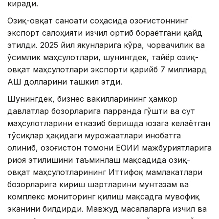
киради.
Озиқ-овқат саноати соҳасида Қозоғистоннинг
экспорт салоҳияти изчил ортиб бораётгани қайд
этилди. 2025 йил якунларига кўра, чорвачилик ва
ўсимлик маҳсулотлари, шунингдек, тайёр озиқ-
овқат маҳсулотлари экспорти қарийб 7 миллиард
АҚШ долларини ташкил этди.
Шунингдек, бизнес вакилларининг ҳамкор
давлатлар бозорларига парранда гўшти ва сут
маҳсулотларини етказиб беришда юзага келаётган
тўсиқлар ҳақидаги мурожаатлари инобатга
олиниб, Қозоғистон томони ЕОИИ мажбуриятларига
риоя этилишини таъминлаш мақсадида озиқ-
овқат маҳсулотларининг Иттифоқ мамлакатлари
бозорларига кириш шартларини мунтазам ва
комплекс мониторинг қилиш мақсадга мувофиқ
эканини билдирди. Мавжуд масалаларга изчил ва