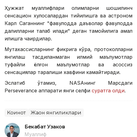
Ҳужжат муаллифлари олимларни шошилинч
сенсацион хулосалардан тийилишга ва астроном
Карл Саганнинг "фавқулодда даъволар фавқулодда
далилларни талаб қилади" деган тамойилига амал
қилишга чақирдилар.
Мутахассисларнинг фикрига кўра, протоколларни
янгилаш тасдиқланмаган илмий маълумотлар
туфайли ёлғон маълумотлар ва асоссиз
сенсациялар тарқалиши хавфини камайтиради.
Эслатиб ўтамиз, NASAнинг Марсдаги
Perseverance аппарати янги селфи
суратга олди
.
Коинот
Жаҳон янгиликлари
Бекабат Узаков
Муаллиф