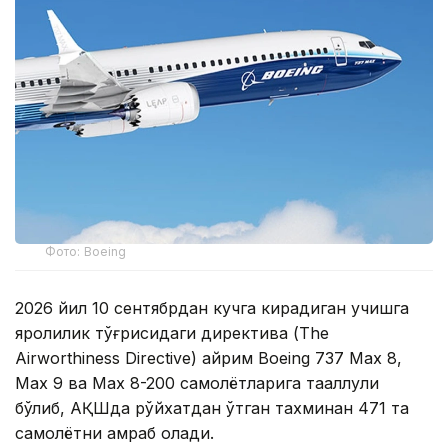
Фото: Boeing
2026 йил 10 сентябрдан кучга кирадиган учишга
яроқлилик тўғрисидаги директива (The
Airworthiness Directive) айрим Boeing 737 Max 8,
Max 9 ва Max 8-200 самолётларига тааллуқли
бўлиб, АҚШда рўйхатдан ўтган тахминан 471 та
самолётни қамраб олади.