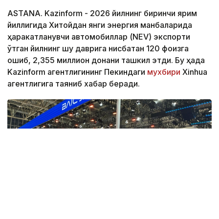
ASTANA. Kazinform - 2026 йилнинг биринчи ярим
йиллигида Хитойдан янги энергия манбаларида
ҳаракатланувчи автомобиллар (NEV) экспорти
ўтган йилнинг шу даврига нисбатан 120 фоизга
ошиб, 2,355 миллион донани ташкил этди. Бу ҳақда
Kazinform агентлигининг Пекиндаги
мухбири
Xinhua
агентлигига таяниб хабар беради.