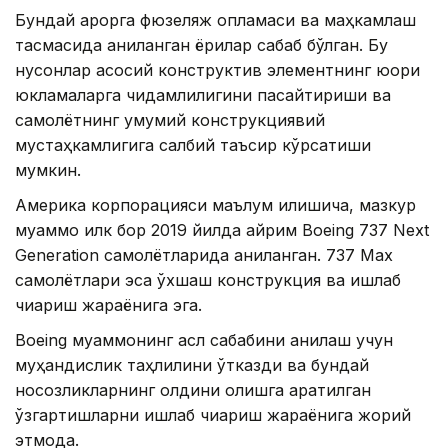
Бундай қарорга фюзеляж қопламаси ва маҳкамлаш
тасмасида аниқланган ёриқлар сабаб бўлган. Бу
нуқсонлар асосий конструктив элементнинг юқори
юкламаларга чидамлилигини пасайтириши ва
самолётнинг умумий конструкциявий
мустаҳкамлигига салбий таъсир кўрсатиши
мумкин.
Америка корпорацияси маълум қилишича, мазкур
муаммо илк бор 2019 йилда айрим Boeing 737 Next
Generation самолётларида аниқланган. 737 Max
самолётлари эса ўхшаш конструкция ва ишлаб
чиқариш жараёнига эга.
Boeing муаммонинг асл сабабини аниқлаш учун
муҳандислик таҳлилини ўтказди ва бундай
носозликларнинг олдини олишга қаратилган
ўзгартишларни ишлаб чиқариш жараёнига жорий
этмоқда.