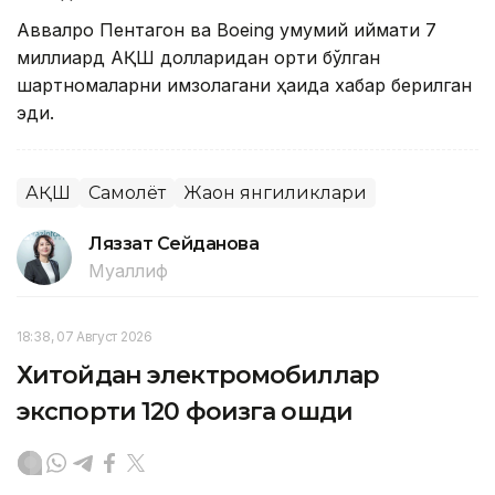
Аввалроқ Пентагон ва Boeing умумий қиймати 7
миллиард АҚШ долларидан ортиқ бўлган
шартномаларни имзолагани ҳақида хабар берилган
эди.
АҚШ
Самолёт
Жаҳон янгиликлари
Ляззат Сейданова
Муаллиф
18:38, 07 Август 2026
Хитойдан электромобиллар
экспорти 120 фоизга ошди