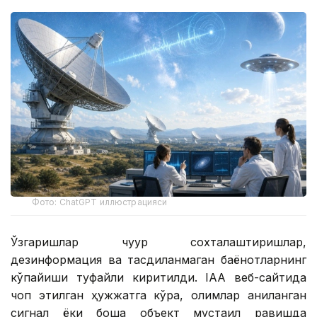
Фото: СhatGPT иллюстрацияси
Ўзгаришлар чуқур сохталаштиришлар,
дезинформация ва тасдиқланмаган баёнотларнинг
кўпайиши туфайли киритилди. IAA веб-сайтида
чоп этилган ҳужжатга кўра, олимлар аниқланган
сигнал ёки бошқа объект мустақил равишда