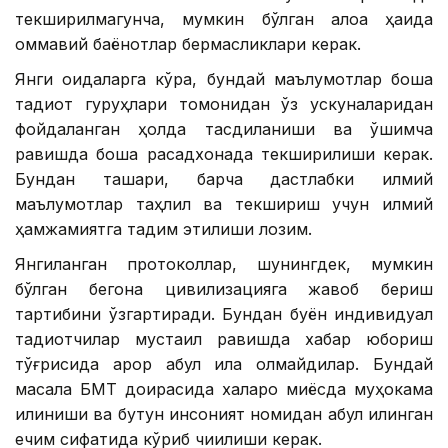
текширилмагунча, мумкин бўлган алоқа ҳақида
оммавий баёнотлар бермасликлари керак.
Янги қоидаларга кўра, бундай маълумотлар бошқа
тадқиқот гуруҳлари томонидан ўз ускуналаридан
фойдаланган ҳолда тасдиқланиши ва қўшимча
равишда бошқа расадхонада текширилиши керак.
Бундан ташқари, барча дастлабки илмий
маълумотлар таҳлил ва текшириш учун илмий
ҳамжамиятга тақдим этилиши лозим.
Янгиланган протоколлар, шунингдек, мумкин
бўлган бегона цивилизацияга жавоб бериш
тартибини ўзгартиради. Бундан буён индивидуал
тадқиқотчилар мустақил равишда хабар юбориш
тўғрисида қарор қабул қила олмайдилар. Бундай
масала БМТ доирасида халқаро миқёсда муҳокама
қилиниши ва бутун инсоният номидан қабул қилинган
ечим сифатида кўриб чиқилиши керак.