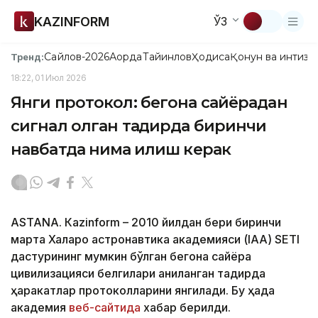
KAZINFORM
ЎЗ
Сайлов-2026
Ақорда
Тайинлов
Ҳодиса
Қонун ва интизо
Тренд:
18:22, 01 Июл 2026
Янги протокол: бегона сайёрадан
сигнал олган тақдирда биринчи
навбатда нима қилиш керак
ASTANА. Кazinform – 2010 йилдан бери биринчи
марта Халқаро астронавтика академияси (IAA) SETI
дастурининг мумкин бўлган бегона сайёра
цивилизацияси белгилари аниқланган тақдирда
ҳаракатлар протоколларини янгилади. Бу ҳақда
академия
веб-сайтида
хабар берилди.