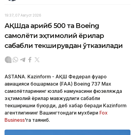
19:37, 07 Август 2026
АҚШда қарийб 500 та Boeing
самолёти эҳтимолий ёриқлар
сабабли текширувдан ўтказилади
ASTANA. Kazinform - АҚШ Федерал фуқаро
авиацияси бошқармаси (FAA) Boeing 737 Max
самолётларининг юзлаб намунасини фюзеляжда
эҳтимолий ёриқлар мавжудлиги сабабли
текширишни буюрди, деб хабар беради Kazinform
агентлигининг Вашингтондаги мухбири
Fox
Business
'га таяниб.