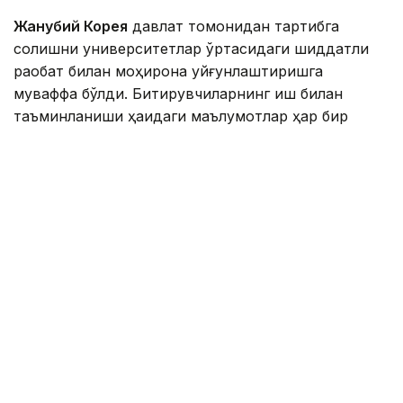
Жанубий Корея
давлат томонидан тартибга
солишни университетлар ўртасидаги шиддатли
рақобат билан моҳирона уйғунлаштиришга
муваффақ бўлди. Битирувчиларнинг иш билан
таъминланиши ҳақидаги маълумотлар ҳар бир
университет ва мутахассислик бўйича эълон
қилинади. Бу битирувчилари иш топишга
қийналаётган университетларга маълумотларни
аниқ тўплаш имконини беради.
Австралия
давлат томонидан қўллаб-қувватлашдан,
яъни ваучерлар ва субсидиялар тизимидан фақат
энг зарур мутахассисликлар учун фойдаланади.
Энг муҳими, бу рўйхат доимий равишда бозор
шароитларига мувофиқ махсус тизим орқали
янгиланади ва ўзгартирилади.
Муваффақиятли моделларнинг умумий жиҳати