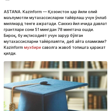
ASTANA. Kazinform — Қозоғистон ҳар йили олий
маълумотли мутахассисларни тайёрлаш учун ўнлаб
миллиард тенге ажратади. Саккиз йил ичида давлат
грантлари сони 51 мингдан 78 минггача ошди.
Бироқ, бу иқтисодиёт учун зарур бўлган
мутахассисларни тайёрлаяпти, деб айта оламизми?
Kazinform
мухбири
саволга жавоб топишга ҳаракат
қилди.