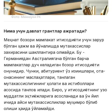
Фото: Миннауки РК
Нима учун давлат грантлар ажратади?
Меҳнат бозори мамлакат иқтисодиёти учун зарур
бўлган ҳажм ва йўналишда мутахассислар
захирасини шакллантира олмайди. Бу -
Германиядан Австралиягача бўлган барча
мамлакатлар дуч келадиган бозор иқтисодиёти
қонунидир. Чунки, абитуриент ўз қизиқишлари, ота-
онасининг маслаҳатлари, танлаган
мутахассислигининг ҳолати ва истиқболлари
асосида танлов қилади. Бироқ, у иқтисодиётнинг узоқ
муддатли эҳтиёжларига асосланади ва ўн йил
ичида қайси мутахассисликлар муҳимроқ бўлиб
қолиши ҳақида ўйламайди.