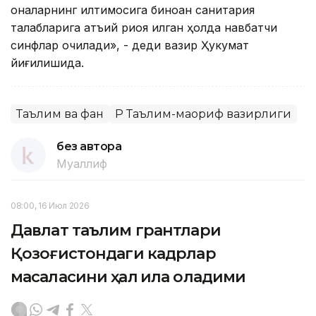
оналарнинг илтимосига биноан санитария
талабларига қатъий риоя қилган ҳолда навбатчи
синфлар очилади», - деди вазир Ҳукумат
йиғилишида.
Таълим ва фан
ҚР Таълим-маориф вазирлиги
без автора
Муаллиф
08:00, 16 Июл 2026
Давлат таълим грантлари
Қозоғистондаги кадрлар
масаласини ҳал қила оладими