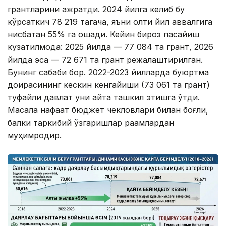
грантларини ажратди. 2024 йилга келиб бу
кўрсаткич 78 219 тагача, яъни олти йил аввалгига
нисбатан 55% га ошади. Кейин бироз пасайиш
кузатилмоқда: 2025 йилда — 77 084 та грант, 2026
йилда эса — 72 671 та грант режалаштирилган.
Бунинг сабаби бор. 2022-2023 йилларда буюртма
доирасининг кескин кенгайиши (73 061 та грант)
туфайли давлат уни қайта ташкил этишга ўтди.
Масала нафақат бюджет чекловлари билан боғлиқ,
балки таркибий ўзгаришлар рақамлардан
муҳимроқдир.