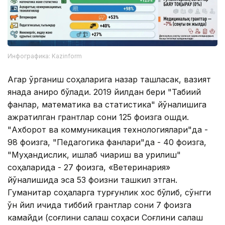
Инфографика: Kazinform
Агар ўрганиш соҳаларига назар ташласак, вазият
янада аниқроқ бўлади. 2019 йилдан бери "Табиий
фанлар, математика ва статистика" йўналишига
ажратилган грантлар сони 125 фоизга ошди.
"Ахборот ва коммуникация технологиялари"да -
98 фоизга, "Педагогика фанлари"да - 40 фоизга,
"Муҳандислик, ишлаб чиқариш ва қурилиш"
соҳаларида - 27 фоизга, «Ветеринария»
йўналишида эса 53 фоизни ташкил этган.
Гуманитар соҳаларга турғунлик хос бўлиб, сўнгги
ўн йил ичида тиббий грантлар сони 7 фоизга
камайди (соғлиқни сақлаш соҳаси Соғлиқни сақлаш