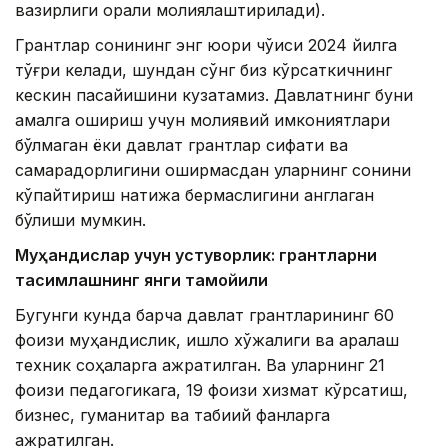
вазирлиги орқали молиялаштирилади).
Грантлар сонининг энг юқори чўққиси 2024 йилга
тўғри келади, шундан сўнг биз кўрсаткичнинг
кескин пасайишини кузатамиз. Давлатнинг буни
амалга ошириш учун молиявий имкониятлари
бўлмаган ёки давлат грантлар сифати ва
самарадорлигини оширмасдан уларнинг сонини
кўпайтириш натижа бермаслигини англаган
бўлиши мумкин.
Муҳандислар учун устуворлик: грантларни
тақсимлашнинг янги тамойили
Бугунги кунда барча давлат грантларининг 60
фоизи муҳандислик, қишлоқ хўжалиги ва аралаш
техник соҳаларга ажратилган. Ва уларнинг 21
фоизи педагогикага, 19 фоизи хизмат кўрсатиш,
бизнес, гуманитар ва табиий фанларга
ажратилган.