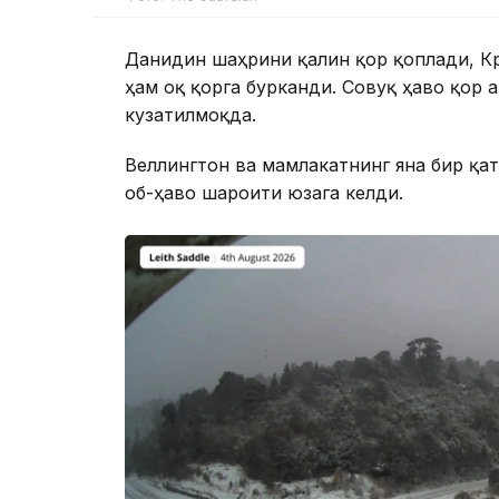
Данидин шаҳрини қалин қор қоплади, К
ҳам оқ қорга бурканди. Совуқ ҳаво қор 
кузатилмоқда.
Веллингтон ва мамлакатнинг яна бир қат
об-ҳаво шароити юзага келди.