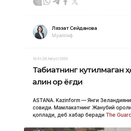
Ляззат Сейданова
Муаллиф
16:41, 06 Август 2026
Табиатнинг кутилмаган ҳ
қалин қор ёғди
ASTANA. Kazinform
—
Янги Зеландияни
совиди. Мамлакатнинг Жанубий ороли
қоплади, деб хабар беради
The Guard