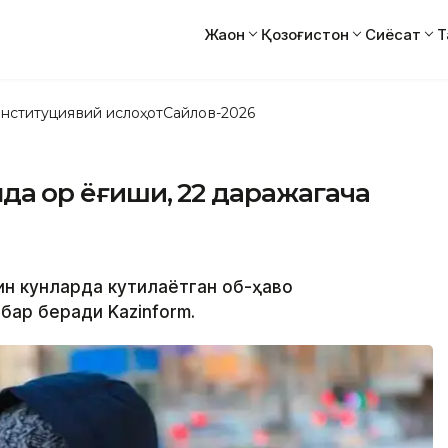
Жаҳон
Қозоғистон
Сиёсат
Т
нституциявий ислоҳот
Сайлов-2026
да қор ёғиши, 22 даражагача
қин кунларда кутилаётган об-ҳаво
бар беради Kazinform.