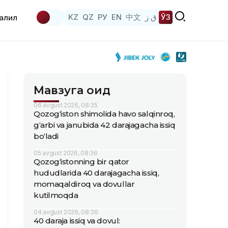
KZ
QZ
РУ
EN
中文
ق ز
ЎЗ
аҳлил
Мавзуга оид
06 avgust 2026, 08:35
Qozog‘iston shimolida havo salqinroq,
g‘arbi va janubida 42 darajagacha issiq
bo‘ladi
05 avgust 2026, 08:36
Qozog‘istonning bir qator
hududlarida 40 darajagacha issiq,
momaqaldiroq va dovullar
kutilmoqda
04 avgust 2026, 08:36
40 daraja issiq va dovul: