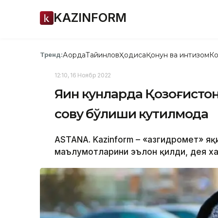
KAZINFORM
Ақорда
Тайинлов
Ҳодиса
Қонун ва интизом
Ко
Тренд:
12:10, 16 Ноябр 2022
Яқин кунларда Қозоғистон
совуқ бўлиши кутилмоқда
ASTANA. Kazinform – «Қазгидромет» я
маълумотларини эълон қилди, дея ха