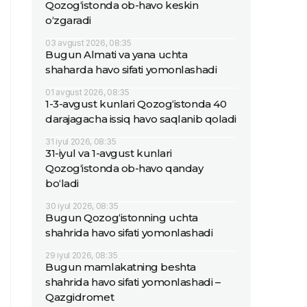
Qozog‘istonda ob-havo keskin
o‘zgaradi
03 avgust 2026, 08:35
Bugun Almati va yana uchta
shaharda havo sifati yomonlashadi
01 avgust 2026, 08:35
1-3-avgust kunlari Qozog‘istonda 40
darajagacha issiq havo saqlanib qoladi
31 iyul 2026, 08:35
31-iyul va 1-avgust kunlari
Qozog‘istonda ob-havo qanday
bo‘ladi
30 iyul 2026, 08:35
Bugun Qozog‘istonning uchta
shahrida havo sifati yomonlashadi
29 iyul 2026, 08:35
Bugun mamlakatning beshta
shahrida havo sifati yomonlashadi –
Qazgidromet