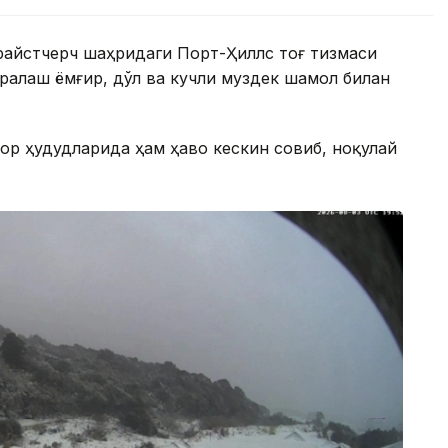
райстчерч шаҳридаги Порт-Ҳиллс тоғ тизмаси
аралаш ёмғир, дўл ва кучли муздек шамол билан
ор ҳудудларида ҳам ҳаво кескин совиб, ноқулай