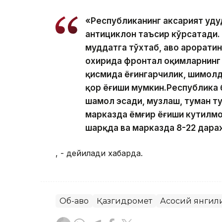
«Республиканинг аксарият ҳуду
антициклон таъсир кўрсатади. 
муддатга тўхтаб, ҳаво ҳарорат
охирида фронтал оқимларнинг 
қисмида ёғингарчилик, шимолд
қор ёғиши мумкин.Республика б
шамол эсади, музлаш, туман т
марказда ёмғир ёғиши кутилмоқ
шарқда ва марказда 8-22 дара
, - дейилади хабарда.
Об-ҳаво
Қазгидромет
Асосий янгил