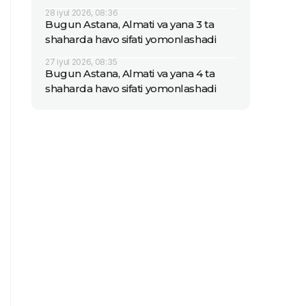
28 iyul 2026, 08:36
Bugun Astana, Almati va yana 3 ta
shaharda havo sifati yomonlashadi
27 iyul 2026, 08:35
Bugun Astana, Almati va yana 4 ta
shaharda havo sifati yomonlashadi