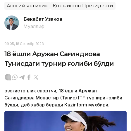
Асосий янгилик
Қозоғистон Президенти
Бекабат Узаков
Муаллиф
09:05, 18 Сентябр 2023
18 ёшли Аружан Сағиндиқова
Тунисдаги турнир ғолиби бўлди
Қозоғистонлик спортчи, 18 ёшли Аружан
Сағиндиқова Монастир (Тунис) ITF турнири ғолиби
бўлди, деб хабар беради Каzinform мухбири.