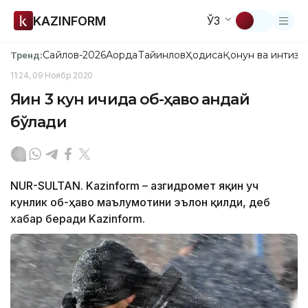
KAZINFORM
ЎЗ
Сайлов-2026
Ақорда
Тайинлов
Ҳодиса
Қонун ва интизо
Тренд:
11:24, 09 Ноябр 2020
Яқин 3 кун ичида об-ҳаво қандай
бўлади
NUR-SULTAN. Kazinform – Қазгидромет яқин уч
кунлик об-ҳаво маълумотини эълон қилди, деб
хабар беради Kazinform.