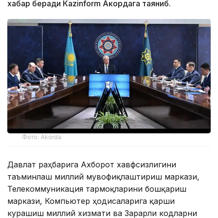
хабар беради Каzinform Акордага таяниб.
Фото: Akorda
Давлат раҳбарига Ахборот хавфсизлигини
таъминлаш миллий мувофиқлаштириш маркази,
Телекоммуникация тармоқларини бошқариш
маркази, Компьютер ҳодисаларига қарши
курашиш миллий хизмати ва Зарарли кодларни