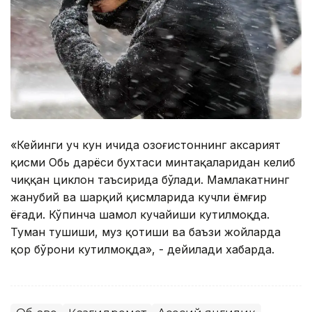
«Кейинги уч кун ичида Қозоғистоннинг аксарият
қисми Обь дарёси бухтаси минтақаларидан келиб
чиққан циклон таъсирида бўлади. Мамлакатнинг
жанубий ва шарқий қисмларида кучли ёмғир
ёғади. Кўпинча шамол кучайиши кутилмоқда.
Туман тушиши, муз қотиши ва баъзи жойларда
қор бўрони кутилмоқда», - дейилади хабарда.