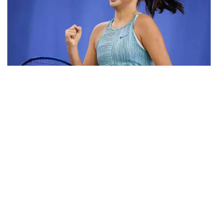
Фото: ktf.kz
Дунёнинг 829-ракеткаси, ушбу мусобақанинг 3-
ракеткаси А. Саөиндиыова финалда жаҳон
рейтингида 1253-ўринни эгаллаб турган
ҳиндистонлик Вайшнави Адкарга қарши
чемпионлик учун кураш олиб борди.
Биринчи партия кескин курашлар остида ўтди,
Аружан тай-брейкда муваффақиятли ўйнади - 7:6