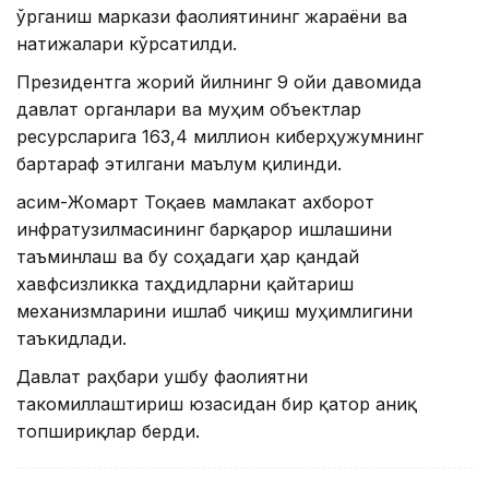
ўрганиш маркази фаолиятининг жараёни ва
натижалари кўрсатилди.
Президентга жорий йилнинг 9 ойи давомида
давлат органлари ва муҳим объектлар
ресурсларига 163,4 миллион киберҳужумнинг
бартараф этилгани маълум қилинди.
Қасим-Жомарт Тоқаев мамлакат ахборот
инфратузилмасининг барқарор ишлашини
таъминлаш ва бу соҳадаги ҳар қандай
хавфсизликка таҳдидларни қайтариш
механизмларини ишлаб чиқиш муҳимлигини
таъкидлади.
Давлат раҳбари ушбу фаолиятни
такомиллаштириш юзасидан бир қатор аниқ
топшириқлар берди.