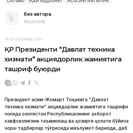
Об-ҳаво
Қазгидромет
Асосий янгилик
без автора
Муаллиф
13:00, 03 Октябр 2023
ҚР Президенти “Давлат техника
хизмати” акциядорлик жамиятига
ташриф буюрди
Президент Қасим-Жомарт Тоқаевга “Давлат
техника хизмати” акциядорлик жамиятига ташрифи
чоғида Қозоғистон Республикасининг ахборот
хавфсизлигини таъминлаш ва ҳозирги ҳолати бўйича
чора-тадбирлар тўғрисида маълумот берилди, деб