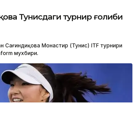
қова Тунисдаги турнир ғолиби
ан Сағиндиқова Монастир (Тунис) ITF турнири
nform мухбири.