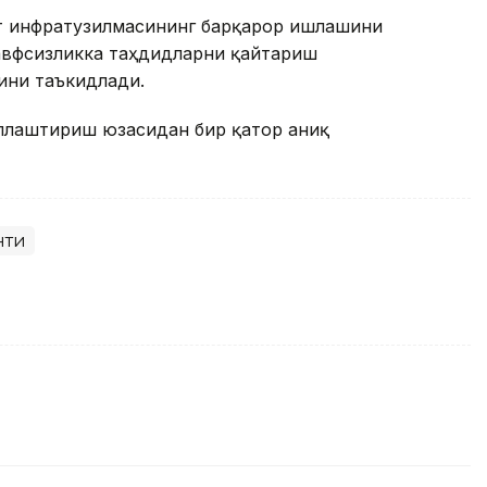
т инфратузилмасининг барқарор ишлашини
хавфсизликка таҳдидларни қайтариш
ини таъкидлади.
ллаштириш юзасидан бир қатор аниқ
нти