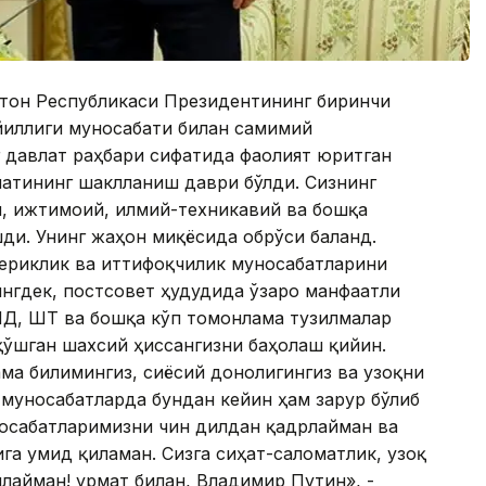
стон Республикаси Президентининг биринчи
йиллиги муносабати билан самимий
г давлат раҳбари сифатида фаолият юритган
латининг шаклланиш даври бўлди. Сизнинг
й, ижтимоий, илмий-техникавий ва бошқа
ди. Унинг жаҳон миқёсида обрўси баланд.
шериклик ва иттифоқчилик муносабатларини
гдек, постсовет ҳудудида ўзаро манфаатли
Ҳ, ШҲТ ва бошқа кўп томонлама тузилмалар
қўшган шахсий ҳиссангизни баҳолаш қийин.
ама билимингиз, сиёсий донолигингиз ва узоқни
 муносабатларда бундан кейин ҳам зарур бўлиб
осабатларимизни чин дилдан қадрлайман ва
а умид қиламан. Сизга сиҳат-саломатлик, узоқ
илайман! Ҳурмат билан, Владимир Путин», -