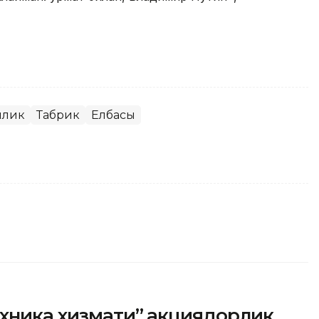
илик
Табрик
Елбасы
ехника хизмати” акциядорлик