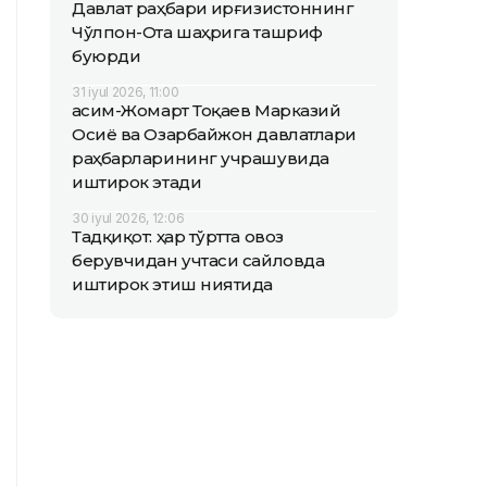
Давлат раҳбари Қирғизистоннинг
Чўлпон-Ота шаҳрига ташриф
буюрди
31 iyul 2026, 11:00
Қасим-Жомарт Тоқаев Марказий
Осиё ва Озарбайжон давлатлари
раҳбарларининг учрашувида
иштирок этади
30 iyul 2026, 12:06
Тадқиқот: ҳар тўртта овоз
берувчидан учтаси сайловда
иштирок этиш ниятида