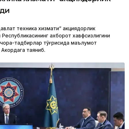
рди
авлат техника хизмати” акциядорлик
н Республикасининг ахборот хавфсизлигини
 чора-тадбирлар тўғрисида маълумот
 Акордага таяниб.