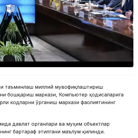
ини таъминлаш миллий мувофиқлаштириш
ни бошқариш маркази, Компьютер ҳодисаларига
рли кодларни ўрганиш маркази фаолиятининг
мида давлат органлари ва муҳим объектлар
нинг бартараф этилгани маълум қилинди.