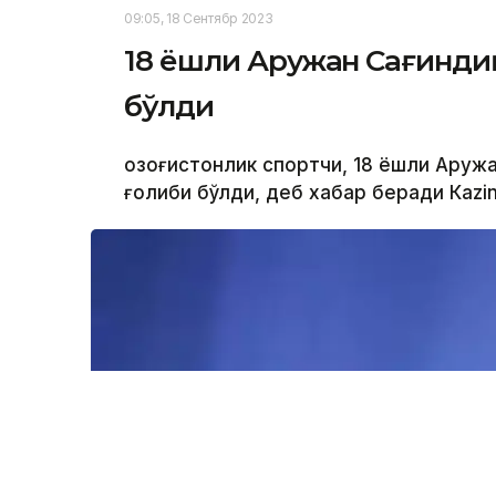
09:05, 18 Сентябр 2023
18 ёшли Аружан Сағинди
бўлди
Қозоғистонлик спортчи, 18 ёшли Аруж
ғолиби бўлди, деб хабар беради Каzi