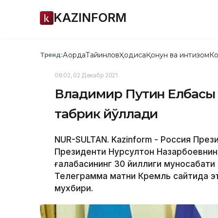
KAZINFORM
Ақорда
Тайинлов
Ҳодиса
Қонун ва интизом
Ко
Тренд:
08:02, 02 Декабр 2021
Владимир Путин Елбасы 
табрик йўллади
NUR-SULTAN. Kazinform - Россия През
Президенти Нурсултон Назарбоевнин
ғалабасининг 30 йиллиги муносабати
Телеграмма матни Кремль сайтида эъ
мухбири.