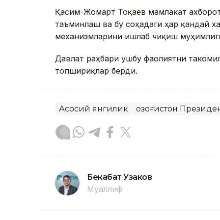
Қасим-Жомарт Тоқаев мамлакат ахборо
таъминлаш ва бу соҳадаги ҳар қандай 
механизмларини ишлаб чиқиш муҳимлиг
Давлат раҳбари ушбу фаолиятни такоми
топшириқлар берди.
Асосий янгилик
Қозоғистон Президе
Бекабат Узаков
Муаллиф