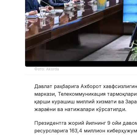
Фото: Akorda
Давлат раҳбарига Ахборот хавфсизлиг
маркази, Телекоммуникация тармоқлари
қарши курашиш миллий хизмати ва Зара
жараёни ва натижалари кўрсатилди.
Президентга жорий йилнинг 9 ойи даво
ресурсларига 163,4 миллион киберҳужум