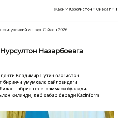
Жаҳон
Қозоғистон
Сиёсат
Т
нституциявий ислоҳот
Сайлов-2026
Нурсултон Назарбоевга
иденти Владимир Путин Қозоғистон
г биринчи умумхалқ сайловидаги
 билан табрик телеграммаси йўллади.
лон қилинди, деб хабар беради Kazinform