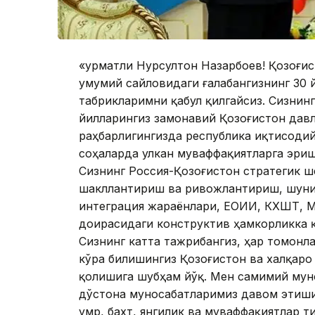
«Ҳурматли Нурсултон Назарбоев! Қозоғи
умумий сайловидаги ғалабангизнинг 30 
табрикларимни қабул қилгайсиз. Сизнин
йилларингиз замонавий Қозоғистон дав
раҳбарлигингизда республика иқтисоди
соҳаларда улкан муваффақиятларга эриш
Сизнинг Россия-Қозоғистон стратегик 
шакллантириш ва ривожлантириш, шунин
интеграция жараёнлари, ЕОИИ, КХШТ, МД
доирасидаги конструктив ҳамкорликка 
Сизнинг катта тажрибангиз, ҳар томонл
кўра билишингиз Қозоғистон ва халқаро
қолишига шубҳам йўқ. Мен самимий мун
дўстона муносабатларимиз давом этишиг
умр, бахт, янгилик ва муваффақиятлар т