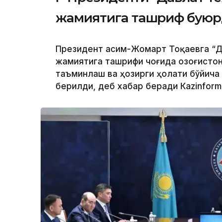
жамиятига ташриф бую
Президент Қасим-Жомарт Тоқаевга “Д
жамиятига ташрифи чоғида Қозоғисто
таъминлаш ва ҳозирги ҳолати бўйича
берилди, деб хабар беради Каzinform