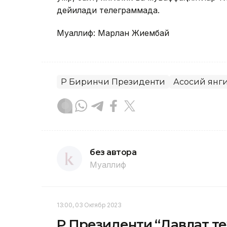
дейилади телеграммада.
Муаллиф: Марлан Жиембай
ҚР Биринчи Президенти
Асосий янг
без автора
Муаллиф
13:00, 03 Октябр 2023
ҚР Президенти “Давлат т