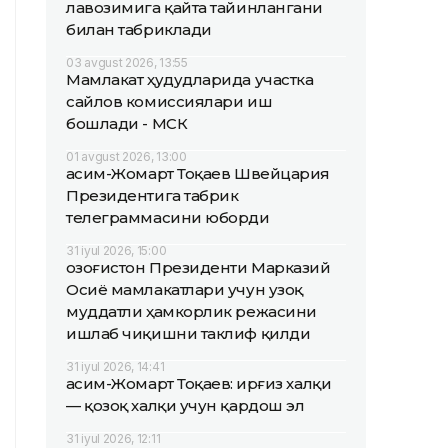
лавозимига қайта тайинлангани
билан табриклади
03 avgust 2026, 13:55
Мамлакат ҳудудларида участка
сайлов комиссиялари иш
бошлади - МСК
01 avgust 2026, 13:00
Қасим-Жомарт Тоқаев Швейцария
Президентига табрик
телеграммасини юборди
31 iyul 2026, 15:00
Қозоғистон Президенти Марказий
Осиё мамлакатлари учун узоқ
муддатли ҳамкорлик режасини
ишлаб чиқишни таклиф қилди
31 iyul 2026, 14:41
Қасим-Жомарт Тоқаев: Қирғиз халқи
— қозоқ халқи учун қардош эл
31 iyul 2026, 12:11