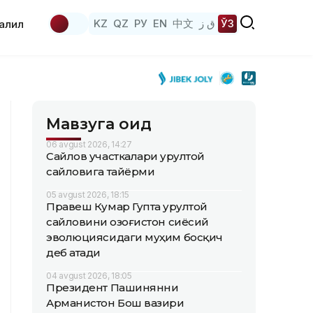
KZ
QZ
РУ
EN
中文
ق ز
ЎЗ
аҳлил
Мавзуга оид
06 avgust 2026, 14:27
Сайлов участкалари Қурултой
сайловига тайёрми
05 avgust 2026, 18:15
Правеш Кумар Гупта Қурултой
сайловини Қозоғистон сиёсий
эволюциясидаги муҳим босқич
деб атади
04 avgust 2026, 18:05
Президент Пашинянни
Арманистон Бош вазири