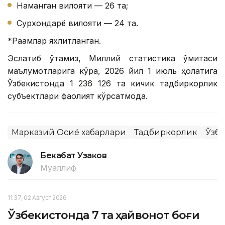
Наманган вилояти — 26 та;
Сурхондарё вилояти — 24 та.
*Рақамлар яхлитланган.
Эслатиб ўтамиз, Миллий статистика қўмитаси
маълумотларига кўра, 2026 йил 1 июль ҳолатига
Ўзбекистонда 1 236 126 та кичик тадбиркорлик
субъектлари фаолият кўрсатмоқда.
Марказий Осиё хабарлари
Тадбиркорлик
Ўзб
Бекабат Узаков
Муаллиф
11:37, 02 Август 2026
Ўзбекистонда 7 та ҳайвонот боғи