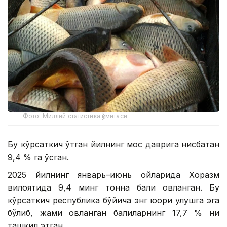
Фото: Миллий статистика қўмитаси
Бу кўрсаткич ўтган йилнинг мос даврига нисбатан
9,4 % га ўсган.
2025 йилнинг январь–июнь ойларида Хоразм
вилоятида 9,4 минг тонна балиқ овланган. Бу
кўрсаткич республика бўйича энг юқори улушга эга
бўлиб, жами овланган балиқларнинг 17,7 % ни
ташкил этган.