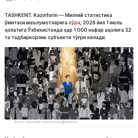
TASHKENT. Kazinform — Миллий статистика
қўмитаси маълумотларига
кўра
, 2026 йил 1 июль
ҳолатига Ўзбекистонда ҳар 1 000 нафар аҳолига 32
та тадбиркорлик субъекти тўғри келади.
Фото: Миллий статистика қўмитаси