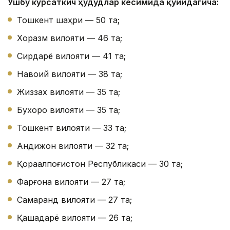
Ушбу кўрсаткич ҳудудлар кесимида қуйидагича:
Тошкент шаҳри — 50 та;
Хоразм вилояти — 46 та;
Сирдарё вилояти — 41 та;
Навоий вилояти — 38 та;
Жиззах вилояти — 35 та;
Бухоро вилояти — 35 та;
Тошкент вилояти — 33 та;
Андижон вилояти — 32 та;
Қорақалпоғистон Республикаси — 30 та;
Фарғона вилояти — 27 та;
Самарқанд вилояти — 27 та;
Қашқадарё вилояти — 26 та;