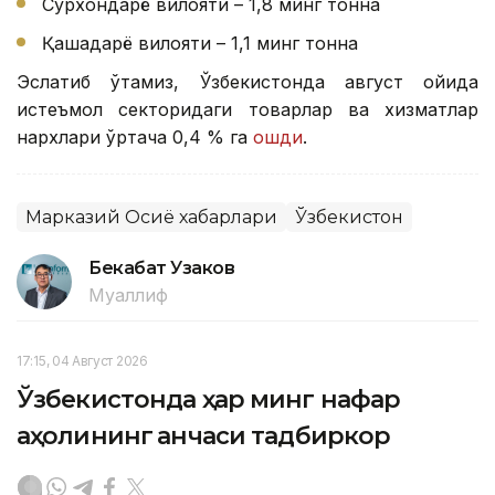
Сурхондарё вилояти – 1,8 минг тонна
Қашқадарё вилояти – 1,1 минг тонна
Эслатиб ўтамиз, Ўзбекистонда август ойида
истеъмол секторидаги товарлар ва хизматлар
нархлари ўртача 0,4 % га
ошди
.
Марказий Осиё хабарлари
Ўзбекистон
Бекабат Узаков
Муаллиф
17:15, 04 Август 2026
Ўзбекистонда ҳар минг нафар
аҳолининг қанчаси тадбиркор