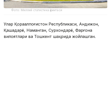
Фото: Миллий статистика қўмитаси
Улар Қорақалпоғистон Республикаси, Андижон,
Қашқадарё, Наманган, Сурхондарё, Фарғона
вилоятлари ва Тошкент шаҳрида жойлашган.
Ҳайвонот боғларидаги ҳайвон турлари сони 744
тани ташкил этиб, 2024 йилга нисбатан 107 тага
ёки 12,6 фоизга камайган.
2025 йилда ҳайвонот боғларига ташрифлар сони
қарийб 1,5 млнтани ташкил этиб, 2024 йилга
нисбатан 233,4 мингтага ёки 18,9 фоизга ошган.
Мазкур даврда ҳар 10 минг нафар аҳолига
нисбатан ҳайвонот боғларига ташрифлар сони 387
тани ташкил қилган.
Эслатиб ўтамиз, Ўзбекистонда 136 та маданият ва