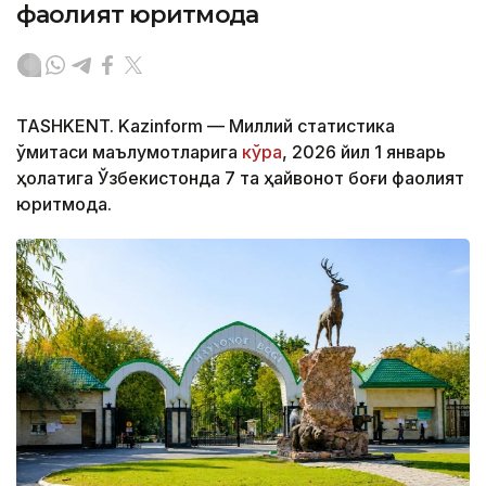
фаолият юритмоқда
TASHKENT. Kazinform — Миллий статистика
қўмитаси маълумотларига
кўра
, 2026 йил 1 январь
ҳолатига Ўзбекистонда 7 та ҳайвонот боғи фаолият
юритмоқда.