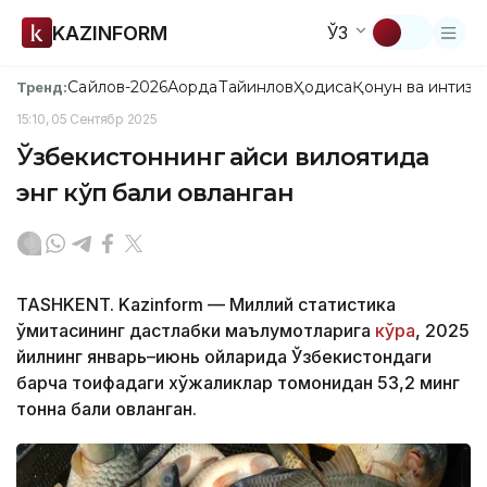
KAZINFORM
ЎЗ
Сайлов-2026
Ақорда
Тайинлов
Ҳодиса
Қонун ва интизо
Тренд:
15:10, 05 Сентябр 2025
Ўзбекистоннинг қайси вилоятида
энг кўп балиқ овланган
TASHKENT. Kazinform — Миллий статистика
қўмитасининг дастлабки маълумотларига
кўра
, 2025
йилнинг январь–июнь ойларида Ўзбекистондаги
барча тоифадаги хўжаликлар томонидан 53,2 минг
тонна балиқ овланган.