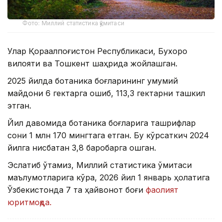
Фото: Миллий статистика қўмитаси
Улар Қорақалпоғистон Республикаси, Бухоро
вилояти ва Тошкент шаҳрида жойлашган.
2025 йилда ботаника боғларининг умумий
майдони 6 гектарга ошиб, 113,3 гектарни ташкил
этган.
Йил давомида ботаника боғларига ташрифлар
сони 1 млн 170 мингтага етган. Бу кўрсаткич 2024
йилга нисбатан 3,8 баробарга ошган.
Эслатиб ўтамиз, Миллий статистика қўмитаси
маълумотларига кўра, 2026 йил 1 январь ҳолатига
Ўзбекистонда 7 та ҳайвонот боғи
фаолият
юритмоқда.