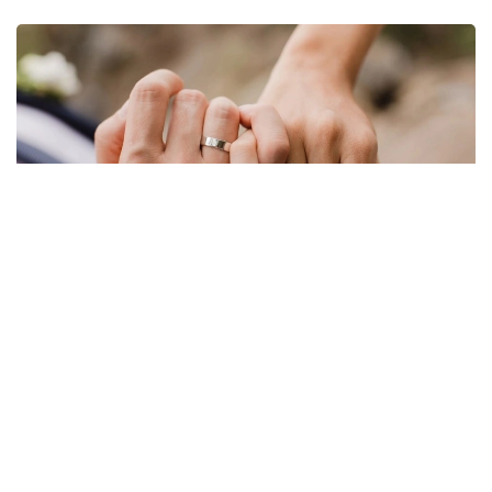
Фото: Миллий статистика қўмитаси
Бу кўрсаткич ҳудудлар кесимида қуйидагича:
Тошкент шаҳри — 1 809 та;
Хоразм вилояти — 1 066 та;