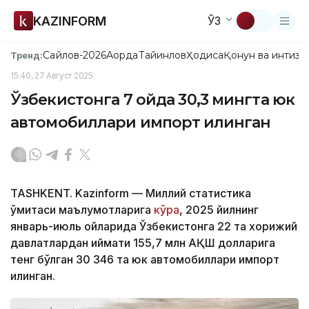
KAZINFORM
ЎЗ
Сайлов-2026
Ақорда
Тайинлов
Ҳодиса
Қонун ва интизо
Тренд:
15:40, 27 Август 2025
Ўзбекистонга 7 ойда 30,3 мингта юк
автомобиллари импорт қилинган
TASHKENT. Kazinform — Миллий статистика
қўмитаси маълумотларига
кўра
, 2025 йилнинг
январь-июль ойларида Ўзбекистонга 22 та хорижий
давлатлардан қиймати 155,7 млн АҚШ долларига
тенг бўлган 30 346 та юк автомобиллари импорт
қилинган.