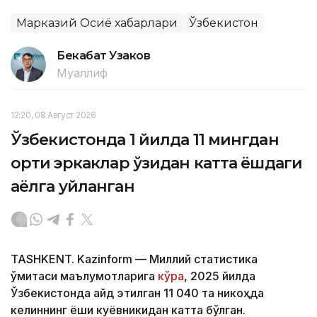
Марказий Осиё хабарлари
Ўзбекистон
Бекабат Узаков
Муаллиф
12:20, 08 Август 2026
Ўзбекистонда 1 йилда 11 мингдан
ортиқ эркаклар ўзидан катта ёшдаги
аёлга уйланган
TASHKENT. Kazinform — Миллий статистика
қўмитаси маълумотларига
кўра
, 2025 йилда
Ўзбекистонда қайд этилган 11 040 та никоҳда
келиннинг ёши куёвникидан катта бўлган.