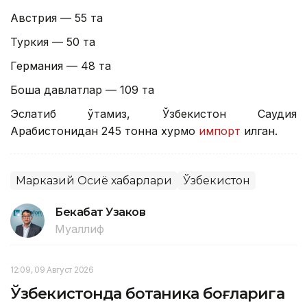
Австрия — 55 та
Туркия — 50 та
Германия — 48 та
Бошқа давлатлар — 109 та
Эслатиб ўтамиз, Ўзбекистон Саудия
Арабистонидан 245 тонна хурмо
импорт
қилган.
Марказий Осиё хабарлари
Ўзбекистон
Бекабат Узаков
Муаллиф
12:09, 09 Август 2026
Ўзбекистонда ботаника боғларига