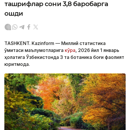
ташрифлар сони 3,8 баробарга
ошди
TASHKENT. Kazinform — Миллий статистика
қўмитаси маълумотларига
кўра
, 2026 йил 1 январь
ҳолатига Ўзбекистонда 3 та ботаника боғи фаолият
юритмоқда.