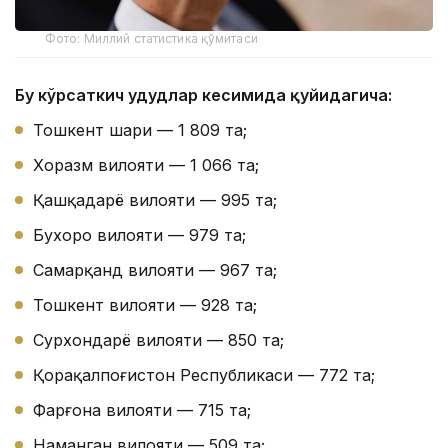
Фото: Миллий статистика қўмитаси
Бу кўрсаткич ҳудудлар кесимида қуйидагича:
Тошкент шаҳри — 1 809 та;
Хоразм вилояти — 1 066 та;
Қашқадарё вилояти — 995 та;
Бухоро вилояти — 979 та;
Самарқанд вилояти — 967 та;
Тошкент вилояти — 928 та;
Сурхондарё вилояти — 850 та;
Қорақалпоғистон Республикаси — 772 та;
Фарғона вилояти — 715 та;
Наманган вилояти — 509 та;