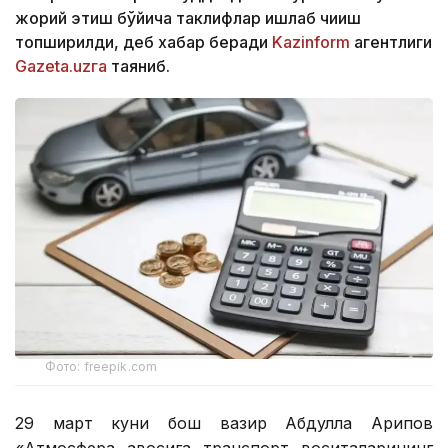
жорий этиш бўйича таклифлар ишлаб чиқиш
топширилди, деб хабар беради
Kazinform
агентлиги
Gazeta.uzга
таяниб.
Фото: freepik.com
29 март куни бош вазир Абдулла Арипов
«Атмосфера ҳавосига транспорт воситаларининг