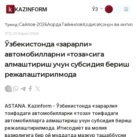
KAZINFORM
ЎЗ
Сайлов-2026
Ақорда
Тайинлов
Ҳодиса
Қонун ва интизо
Тренд:
11:12, 01 Апрел 2024
Ўзбекистонда «зарарли»
автомобилларни «тоза»сига
алмаштириш учун субсидия бериш
режалаштирилмоқда
ASTANA. Kazinform - Ўзбекистонда «зарарли»
тоифадаги автомобилларни «тоза» тоифадаги
автомобилларга алмаштириш учун субсидия бериш
режалаштирилмоқда. Иқтисодиёт ва молия
вазирлигига бир ой муддатда мазкур ташаббусни