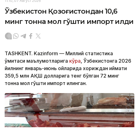
11:10, 07 Август 2026
Ўзбекистон Қозоғистондан 10,6
минг тонна мол гўшти импорт қилди
TASHKENT. Kazinform — Миллий статистика
қўмитаси маълумотларига
кўра
, Ўзбекистонга 2026
йилнинг январь-июнь ойларида хориждан қиймати
359,5 млн АҚШ долларига тенг бўлган 72 минг
тонна мол гўшти импорт қилинган.