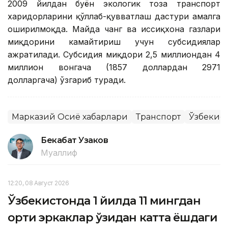
2009 йилдан буён экологик тоза транспорт
харидорларини қўллаб-қувватлаш дастури амалга
оширилмоқда. Майда чанг ва иссиқхона газлари
миқдорини камайтириш учун субсидиялар
ажратилади. Субсидия миқдори 2,5 миллиондан 4
миллион вонгача (1857 доллардан 2971
долларгача) ўзгариб туради.
Марказий Осиё хабарлари
Транспорт
Ўзбекис
Бекабат Узаков
Муаллиф
12:20, 08 Август 2026
Ўзбекистонда 1 йилда 11 мингдан
ортиқ эркаклар ўзидан катта ёшдаги