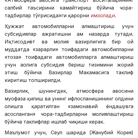
салбий таъсирини камайтириш бўйича чора-
тадбирлар тўғрисида»ги қарорни
имзолади
.
Ҳужжат автомобилларни алмаштириш учун
субсидиялар ажратишни ҳам назарда тутади.
Иқтисодиёт ва молия вазирлигига бир ой
муддатда «зарарли» тоифадаги автомобилларни
«тоза» тоифадаги автомобилларга алмаштириш
учун аҳолига субсидия бериш тизимини жорий
этиш бўйича Вазирлар Маҳкамасига таклиф
киритиш топширилди.
Вазирлик, шунингдек, атмосфера ҳавосини
муҳофаза қилиш ва унинг ифлосланишининг олдини
олишга қаратилган «замонавий ёндашувга
асосланган» чора-тадбирларни молиялаштириш
бўйича таклифлар ишлаб чиқиши керак.
Маълумот учун, Сеул шаҳрида (Жанубий Корея)