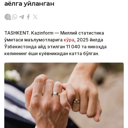
аёлга уйланган
TASHKENT. Kazinform — Миллий статистика
қўмитаси маълумотларига
кўра
, 2025 йилда
Ўзбекистонда қайд этилган 11 040 та никоҳда
келиннинг ёши куёвникидан катта бўлган.