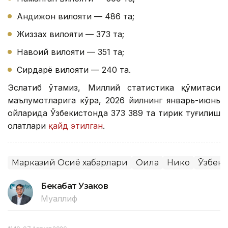
Андижон вилояти — 486 та;
Жиззах вилояти — 373 та;
Навоий вилояти — 351 та;
Сирдарё вилояти — 240 та.
Эслатиб ўтамиз, Миллий статистика қўмитаси
маълумотларига кўра, 2026 йилнинг январь-июнь
ойларида Ўзбекистонда 373 389 та тирик туғилиш
ҳолатлари
қайд этилган
.
Марказий Осиё хабарлари
Оила
Никоҳ
Ўзбеки
Бекабат Узаков
Муаллиф