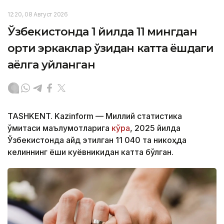
12:20, 08 Август 2026
Ўзбекистонда 1 йилда 11 мингдан
ортиқ эркаклар ўзидан катта ёшдаги
аёлга уйланган
TASHKENT. Kazinform — Миллий статистика
қўмитаси маълумотларига
кўра
, 2025 йилда
Ўзбекистонда қайд этилган 11 040 та никоҳда
келиннинг ёши куёвникидан катта бўлган.