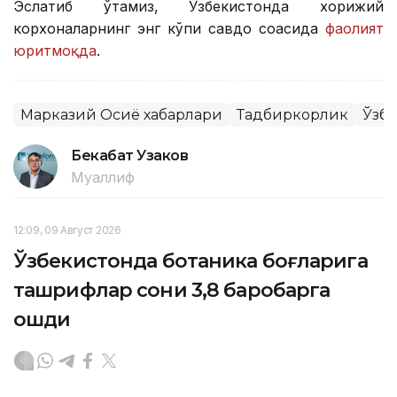
Эслатиб ўтамиз, Ўзбекистонда хорижий
корхоналарнинг энг кўпи савдо соҳасида
фаолият
юритмоқда
.
Марказий Осиё хабарлари
Тадбиркорлик
Ўзб
Бекабат Узаков
Муаллиф
12:09, 09 Август 2026
Ўзбекистонда ботаника боғларига
ташрифлар сони 3,8 баробарга
ошди