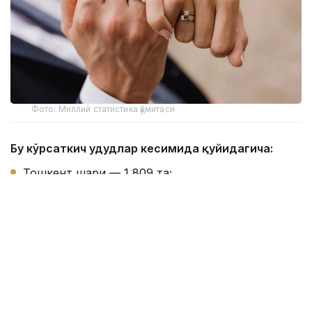
Фото: Миллий статистика қўмитаси
Бу кўрсаткич ҳудудлар кесимида қуйидагича:
Тошкент шаҳри — 1 809 та;
Хоразм вилояти — 1 066 та;
Қашқадарё вилояти — 995 та;
Бухоро вилояти — 979 та;
Самарқанд вилояти — 967 та;
Тошкент вилояти — 928 та;