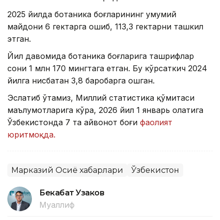
2025 йилда ботаника боғларининг умумий
майдони 6 гектарга ошиб, 113,3 гектарни ташкил
этган.
Йил давомида ботаника боғларига ташрифлар
сони 1 млн 170 мингтага етган. Бу кўрсаткич 2024
йилга нисбатан 3,8 баробарга ошган.
Эслатиб ўтамиз, Миллий статистика қўмитаси
маълумотларига кўра, 2026 йил 1 январь ҳолатига
Ўзбекистонда 7 та ҳайвонот боғи
фаолият
юритмоқда.
Марказий Осиё хабарлари
Ўзбекистон
Бекабат Узаков
Муаллиф