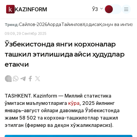
KAZINFORM
ЎЗ
Сайлов-2026
Ақорда
Тайинлов
Ҳодиса
Қонун ва интизо
Тренд:
09:09, 29 Сентябр 2025
Ўзбекистонда янги корхоналар
ташкил этилишида қайси ҳудудлар
етакчи
TASHKENT. Kazinform — Миллий статистика
қўмитаси маълумотларига
кўра
, 2025 йилнинг
январь–август ойлари давомида Ўзбекистонда
жами 58 502 та корхона-ташкилотлар ташкил
этилган (фермер ва деҳқон хўжаликларисиз).