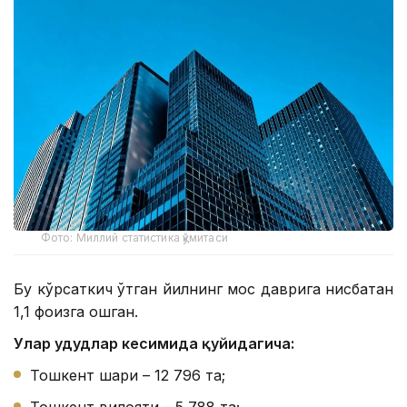
Фото: Миллий статистика қўмитаси
Бу кўрсаткич ўтган йилнинг мос даврига нисбатан
1,1 фоизга ошган.
Улар ҳудудлар кесимида қуйидагича:
Тошкент шаҳри – 12 796 та;