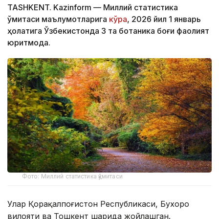
TASHKENT. Kazinform — Миллий статистика
қўмитаси маълумотларига
кўра
, 2026 йил 1 январь
ҳолатига Ўзбекистонда 3 та ботаника боғи фаолият
юритмоқда.
Фото: Миллий статистика қўмитаси
Улар Қорақалпоғистон Республикаси, Бухоро
вилояти ва Тошкент шаҳрида жойлашган.