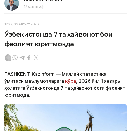
Муаллиф
11:37, 02 Август 2026
Ўзбекистонда 7 та ҳайвонот боғи
фаолият юритмоқда
TASHKENT. Kazinform — Миллий статистика
қўмитаси маълумотларига
кўра
, 2026 йил 1 январь
ҳолатига Ўзбекистонда 7 та ҳайвонот боғи фаолият
юритмоқда.