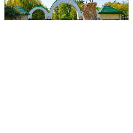
Фото: Миллий статистика қўмитаси
Улар Қорақалпоғистон Республикаси, Андижон,
Қашқадарё, Наманган, Сурхондарё, Фарғона
вилоятлари ва Тошкент шаҳрида жойлашган.
Ҳайвонот боғларидаги ҳайвон турлари сони 744
тани ташкил этиб, 2024 йилга нисбатан 107 тага
ёки 12,6 фоизга камайган.
2025 йилда ҳайвонот боғларига ташрифлар сони
қарийб 1,5 млнтани ташкил этиб, 2024 йилга