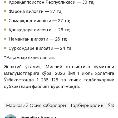
Қорақалпоғистон Республикаси — 30 та;
Фарғона вилояти — 27 та;
Самарқанд вилояти — 27 та;
Қашқадарё вилояти — 26 та;
Наманган вилояти — 26 та;
Сурхондарё вилояти — 24 та.
*Рақамлар яхлитланган.
Эслатиб ўтамиз, Миллий статистика қўмитаси
маълумотларига кўра, 2026 йил 1 июль ҳолатига
Ўзбекистонда 1 236 126 та кичик тадбиркорлик
субъектлари фаолият кўрсатмоқда.
Марказий Осиё хабарлари
Тадбиркорлик
Ўзб
Бекабат Узаков