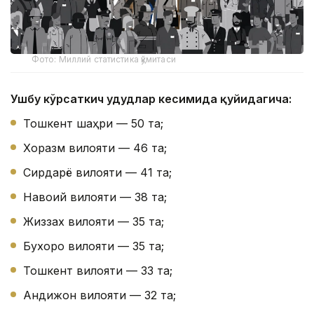
Фото: Миллий статистика қўмитаси
Ушбу кўрсаткич ҳудудлар кесимида қуйидагича:
Тошкент шаҳри — 50 та;
Хоразм вилояти — 46 та;
Сирдарё вилояти — 41 та;
Навоий вилояти — 38 та;
Жиззах вилояти — 35 та;
Бухоро вилояти — 35 та;
Тошкент вилояти — 33 та;
Андижон вилояти — 32 та;