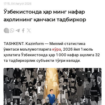
17:15, 04 Август 2026
Ўзбекистонда ҳар минг нафар
аҳолининг қанчаси тадбиркор
TASHKENT. Kazinform — Миллий статистика
қўмитаси маълумотларига
кўра
, 2026 йил 1 июль
ҳолатига Ўзбекистонда ҳар 1 000 нафар аҳолига 32
та тадбиркорлик субъекти тўғри келади.