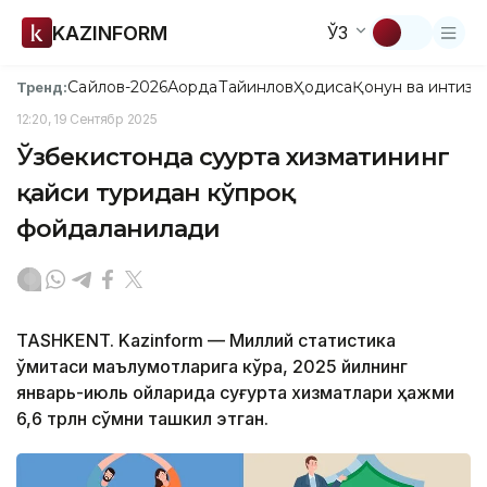
KAZINFORM
ЎЗ
Сайлов-2026
Ақорда
Тайинлов
Ҳодиса
Қонун ва интизо
Тренд:
12:20, 19 Сентябр 2025
Ўзбекистонда суғурта хизматининг
қайси туридан кўпроқ
фойдаланилади
TASHKENT. Kazinform — Миллий статистика
қўмитаси маълумотларига кўра, 2025 йилнинг
январь-июль ойларида суғурта хизматлари ҳажми
6,6 трлн сўмни ташкил этган.