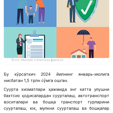
Фото: Миллий статистика қўмитаси
Бу кўрсаткич 2024 йилнинг январь-июлига
нисбатан 1,5 трлн сўмга ошган.
Суғурта хизматлари ҳажмида энг катта улушни
бахтсиз ҳодисалардан суғурталаш, автотранспорт
воситалари ва бошқа транспорт турларини
суғурталаш, юк, мулкни суғурталаш ва бошқалар