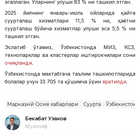
эгаллаган. Уларнинг улуши 83 % ни ташкил этган.
2025 йилнинг январь-июль ойларида қайта
суғурталаш хизматлари 11,5 % ни, ҳаётни
суғурталаш бўйича хизматлар улуши эса 5,5 % ни
ташкил этган.
Эслатиб ўтамиз, Ўзбекистонда МИЗ, КСЗ,
технопарклар ва кластерлар иштирокчилари сони
очиқланди
.
Ўзбекистонда мактабгача таълим ташкилотларида
болалар учун 33 705 та қўшимча ўрин
яратилди
.
Марказий Осиё хабарлари
Суғурта
Ўзбекистон
Бекабат Узаков
Муаллиф