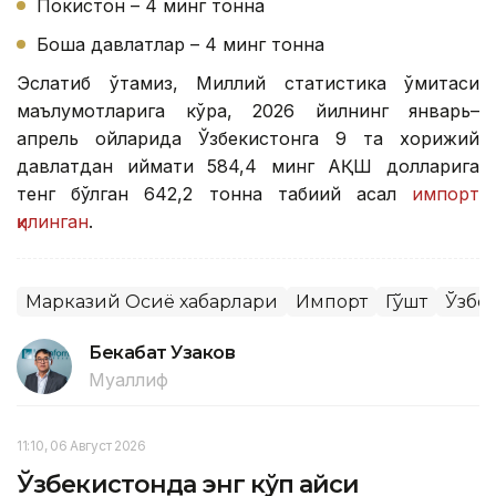
Покистон – 4 минг тонна
Бошқа давлатлар – 4 минг тонна
Эслатиб ўтамиз, Миллий статистика қўмитаси
маълумотларига кўра, 2026 йилнинг январь–
апрель ойларида Ўзбекистонга 9 та хорижий
давлатдан қиймати 584,4 минг АҚШ долларига
тенг бўлган 642,2 тонна табиий асал
импорт
қилинган
.
Марказий Осиё хабарлари
Импорт
Гўшт
Ўзбе
Бекабат Узаков
Муаллиф
11:10, 06 Август 2026
Ўзбекистонда энг кўп қайси