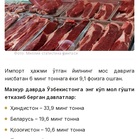
Фото: Миллий статистика қўмитаси
Импорт ҳажми ўтган йилнинг мос даврига
нисбатан 6 минг тоннага ёки 9,1 фоизга ошган.
Мазкур даврда Ўзбекистонга энг кўп мол гўшти
етказиб берган давлатлар:
Ҳиндистон – 33,9 минг тонна
Беларусь – 19,6 минг тонна
Қозоғистон – 10,6 минг тонна