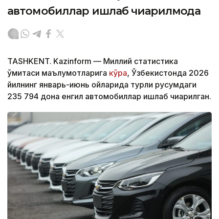
автомобиллар ишлаб чиқарилмоқда
TASHKENT. Kazinform — Миллий статистика
қўмитаси маълумотларига
кўра
, Ўзбекистонда 2026
йилнинг январь-июнь ойларида турли русумдаги
235 794 дона енгил автомобиллар ишлаб чиқарилган.