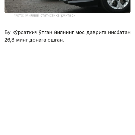
Фото: Миллий статистика қўмитаси
Бу кўрсаткич ўтган йилнинг мос даврига нисбатан
26,8 минг донага ошган.
Улар русумлар бўйича қуйидагича:
Cobalt — 82 951 дона;
Damas — 42 663 дона;
Tracker — 23 249 дона;
Onix — 18 715 дона;
KIA — 15 184 дона;
BYD — 13 405 дона;
Haval — 5 061 дона;
Chery — 4 384 дона;