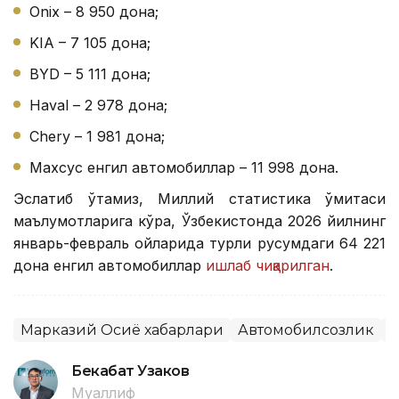
Onix – 8 950 дона;
KIA – 7 105 дона;
BYD – 5 111 дона;
Haval – 2 978 дона;
Chery – 1 981 дона;
Maxсус енгил автомобиллар – 11 998 дона.
Эслатиб ўтамиз, Миллий статистика қўмитаси
маълумотларига кўра, Ўзбекистонда 2026 йилнинг
январь-февраль ойларида турли русумдаги 64 221
дона енгил автомобиллар
ишлаб чиқарилган
.
Марказий Осиё хабарлари
Автомобилсозлик
Ў
Бекабат Узаков
Муаллиф