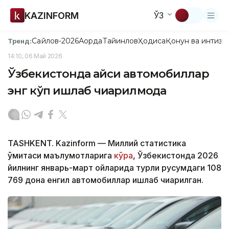
KAZINFORM
ЎЗ
Сайлов-2026
Ақорда
Тайинлов
Ҳодиса
Қонун ва интизо
Тренд:
14:10, 06 Май 2026
Ўзбекистонда қайси автомобиллар
энг кўп ишлаб чиқарилмоқда
TASHKENT. Kazinform — Миллий статистика
қўмитаси маълумотларига
кўра
, Ўзбекистонда 2026
йилнинг январь-март ойларида турли русумдаги 108
769 дона енгил автомобиллар ишлаб чиқарилган.