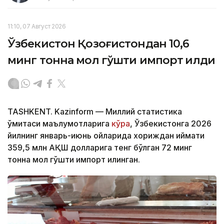
11:10, 07 Август 2026
Ўзбекистон Қозоғистондан 10,6
минг тонна мол гўшти импорт қилди
TASHKENT. Kazinform — Миллий статистика
қўмитаси маълумотларига
кўра
, Ўзбекистонга 2026
йилнинг январь-июнь ойларида хориждан қиймати
359,5 млн АҚШ долларига тенг бўлган 72 минг
тонна мол гўшти импорт қилинган.