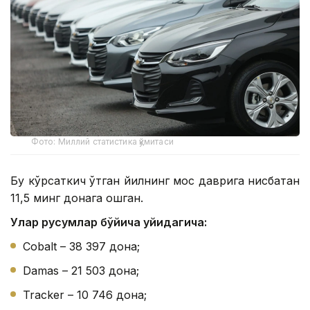
Фото: Миллий статистика қўмитаси
Бу кўрсаткич ўтган йилнинг мос даврига нисбатан
11,5 минг донага ошган.
Улар русумлар бўйича қуйидагича:
Cobalt – 38 397 дона;
Damas – 21 503 дона;
Tracker – 10 746 дона;