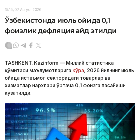
15:15, 07 Август 2026
Ўзбекистонда июль ойида 0,1
фоизлик дефляция қайд этилди
TASHKENT. Kazinform — Миллий статистика
қўмитаси маълумотларига
кўра
, 2026 йилнинг июль
ойида истеъмол секторидаги товарлар ва
хизматлар нархлари ўртача 0,1 фоизга пасайиши
кузатилди.