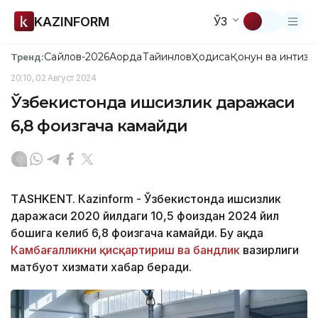
KAZINFORM
ЎЗ
Сайлов-2026
Ақорда
Тайинлов
Ҳодиса
Қонун ва интизо
Тренд:
20:10, 02 Август 2024
Ўзбекистонда ишсизлик даражаси
6,8 фоизгача камайди
ТASHKENT. Кazinform - Ўзбекистонда ишсизлик
даражаси 2020 йилдаги 10,5 фоиздан 2024 йил
бошига келиб 6,8 фоизгача камайди. Бу ҳақда
Камбағалликни қисқартириш ва бандлик
вазирлиги
матбуот хизмати хабар беради.