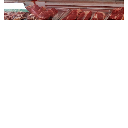
Фото: Миллий статистика қўмитаси
Импорт ҳажми ўтган йилнинг мос даврига
нисбатан 6 минг тоннага ёки 9,1 фоизга ошган.
Мазкур даврда Ўзбекистонга энг кўп мол гўшти
етказиб берган давлатлар:
Ҳиндистон – 33,9 минг тонна
Беларусь – 19,6 минг тонна