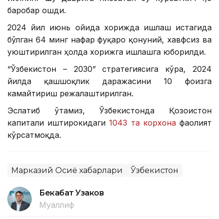
баробар ошди.
2024 йил июнь ойида хорижда ишлаш истагида
бўлган 64 минг нафар фуқаро қонуний, хавфсиз ва
уюштирилган ҳолда хорижга ишлашга юборилди.
“Ўзбекистон – 2030” стратегиясига кўра, 2024
йилда қашшоқлик даражасини 10 фоизга
камайтириш режалаштирилган.
Эслатиб ўтамиз, Ўзбекистонда Қозоғистон
капитали иштирокидаги
1043 та корхона
фаолият
кўрсатмоқда.
Марказий Осиё хабарлари
Ўзбекистон
Бекабат Узаков
Муаллиф