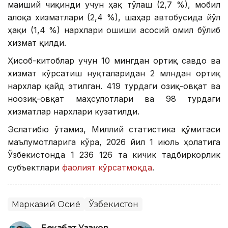
маиший чиқинди учун ҳақ тўлаш (2,7 %), мобил
алоқа хизматлари (2,4 %), шаҳар автобусида йўл
ҳақи (1,4 %) нархлари ошиши асосий омил бўлиб
хизмат қилди.
Ҳисоб-китоблар учун 10 мингдан ортиқ савдо ва
хизмат кўрсатиш нуқталаридан 2 млндан ортиқ
нархлар қайд этилган. 419 турдаги озиқ-овқат ва
ноозиқ-овқат маҳсулотлари ва 98 турдаги
хизматлар нархлари кузатилди.
Эслатибю ўтамиз, Миллий статистика қўмитаси
маълумотларига кўра, 2026 йил 1 июль ҳолатига
Ўзбекистонда 1 236 126 та кичик тадбиркорлик
субъектлари
фаолият кўрсатмоқда
.
Марказий Осиё
Ўзбекистон
Бекабат Узаков