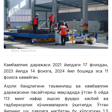
Фото: Kazinform
Камбағаллик даражаси 2021 йилдаги 17 фоиздан,
2023 йилда 14 фоизга, 2024 йил бошида эса 11
фоизга камайган.
Аҳоли бандлигини таъминлаш ва камбағаллик
даражасини пасайтириш мақсадида ўтган 6 ойда
113 минг нафар ишсиз фуқаро касбий ва
тадбиркорлик кўникмаларига ўқитилди. Ўтган
йилнинг шу даврига нисбатан бу кўрсаткич 1,5