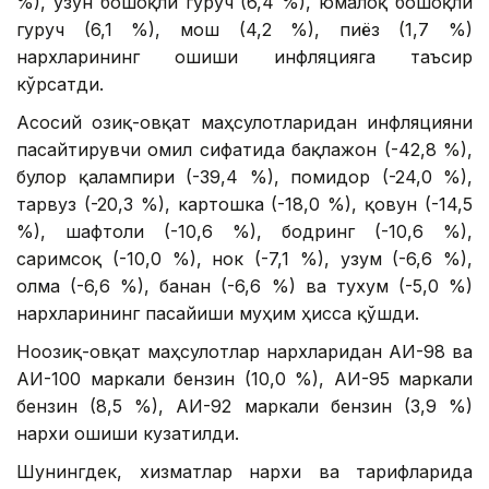
%), узун бошоқли гуруч (6,4 %), юмалоқ бошоқли
гуруч (6,1 %), мош (4,2 %), пиёз (1,7 %)
нархларининг ошиши инфляцияга таъсир
кўрсатди.
Асосий озиқ-овқат маҳсулотларидан инфляцияни
пасайтирувчи омил сифатида бақлажон (-42,8 %),
булғор қалампири (-39,4 %), помидор (-24,0 %),
тарвуз (-20,3 %), картошка (-18,0 %), қовун (-14,5
%), шафтоли (-10,6 %), бодринг (-10,6 %),
саримсоқ (-10,0 %), нок (-7,1 %), узум (-6,6 %),
олма (-6,6 %), банан (-6,6 %) ва тухум (-5,0 %)
нархларининг пасайиши муҳим ҳисса қўшди.
Ноозиқ-овқат маҳсулотлар нархларидан АИ-98 ва
АИ-100 маркали бензин (10,0 %), АИ-95 маркали
бензин (8,5 %), АИ-92 маркали бензин (3,9 %)
нархи ошиши кузатилди.
Шунингдек, хизматлар нархи ва тарифларида