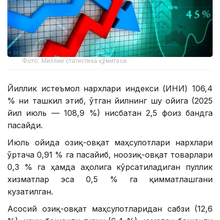
Фото: Миллий статистика қўмитаси
Йиллик истеъмол нархлари индекси (ИНИ) 106,4
% ни ташкил этиб, ўтган йилнинг шу ойига (2025
йил июль — 108,9 %) нисбатан 2,5 фоиз бандга
пасайди.
Июль ойида озиқ-овқат маҳсулотлари нархлари
ўртача 0,91 % га пасайиб, ноозиқ-овқат товарлари
0,3 % га ҳамда аҳолига кўрсатиладиган пуллик
хизматлар эса 0,5 % га қимматлашгани
кузатилган.
Асосий озиқ-овқат маҳсулотларидан сабзи (12,6