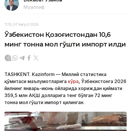
Муаллиф
11:10, 07 Август 2026
Ўзбекистон Қозоғистондан 10,6
минг тонна мол гўшти импорт қилди
TASHKENT. Kazinform — Миллий статистика
қўмитаси маълумотларига
кўра
, Ўзбекистонга 2026
йилнинг январь-июнь ойларида хориждан қиймати
359,5 млн АҚШ долларига тенг бўлган 72 минг
тонна мол гўшти импорт қилинган.