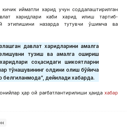
 кичик қийматли харид учун соддалаштирилган
авлат харидлари каби харид қилиш тартиб-
ий этилишини назарда тутувчи қўшимча ва
азлашган давлат харидларини амалга
елишувни тузиш ва амалга ошириш
харидлари соҳасидаги шикоятларни
лар тўқнашувининг олдини олиш бўйича
р белгиланмоқда”, дейилади хабарда.
ронийлар ҳар ой рағбатлантирилиши ҳақида
хабар
он