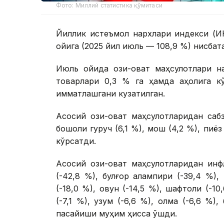
Фото: Миллий статистика қўмитаси
Йиллик истеъмол нархлари индекси (И
ойига (2025 йил июль — 108,9 %) нисбата
Июль ойида озиқ-овқат маҳсулотлари на
товарлари 0,3 % га ҳамда аҳолига кў
қимматлашгани кузатилган.
Асосий озиқ-овқат маҳсулотларидан сабз
бошоқли гуруч (6,1 %), мош (4,2 %), пи
кўрсатди.
Асосий озиқ-овқат маҳсулотларидан ин
(-42,8 %), булғор қалампири (-39,4 %),
(-18,0 %), қовун (-14,5 %), шафтоли (-10
(-7,1 %), узум (-6,6 %), олма (-6,6 %)
пасайиши муҳим ҳисса қўшди.