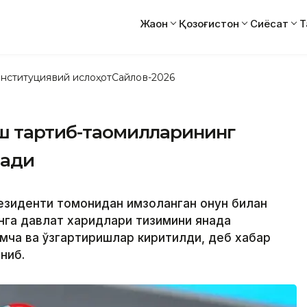
Жаҳон
Қозоғистон
Сиёсат
Т
нституциявий ислоҳот
Сайлов-2026
иш тартиб-таомилларининг
лади
езиденти томонидан имзоланган Қонун билан
унга давлат харидлари тизимини янада
ча ва ўзгартиришлар киритилди, деб хабар
ниб.