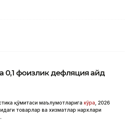
 0,1 фоизлик дефляция қайд
истика қўмитаси маълумотларига
кўра
, 2026
идаги товарлар ва хизматлар нархлари
.