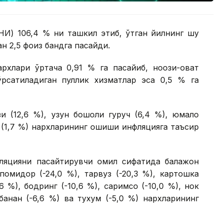
НИ) 106,4 % ни ташкил этиб, ўтган йилнинг шу
н 2,5 фоиз бандга пасайди.
рхлари ўртача 0,91 % га пасайиб, ноозиқ-овқат
рсатиладиган пуллик хизматлар эса 0,5 % га
и (12,6 %), узун бошоқли гуруч (6,4 %), юмалоқ
ёз (1,7 %) нархларининг ошиши инфляцияга таъсир
фляцияни пасайтирувчи омил сифатида бақлажон
 помидор (-24,0 %), тарвуз (-20,3 %), картошка
,6 %), бодринг (-10,6 %), саримсоқ (-10,0 %), нок
, банан (-6,6 %) ва тухум (-5,0 %) нархларининг