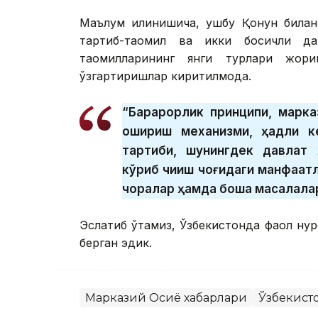
Маълум қилинишича, ушбу Қонун билан
тартиб-таомил ва икки босқичли д
таомилларининг янги турлари жор
ўзгартиришлар киритилмоқда.
“Барқарорлик принципи, марк
ошириш механизми, ҳадли к
тартиби, шунингдек давлат 
кўриб чиқиш чоғидаги манфаат
чоралар ҳамда бошқа масалала
Эслатиб ўтамиз, Ўзбекистонда фаол ну
берган эдик.
Марказий Осиё хабарлари
Ўзбекист