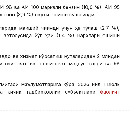
АИ-98 ва АИ-100 маркали бензин (10,0 %), АИ-95
бензин (3,9 %) нархи ошиши кузатилди.
арида маиший чиқинди учун ҳақ тўлаш (2,7 %),
р автобусида йўл ҳақи (1,4 %) нархлари ошиши
савдо ва хизмат кўрсатиш нуқталаридан 2 млндан
и озиқ-овқат ва ноозиқ-овқат маҳсулотлари ва 98
ўмитаси маълумотларига кўра, 2026 йил 1 июль
та кичик тадбиркорлик субъектлари
фаолият