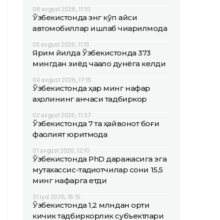
06 avgust 2026, 11:10
Ўзбекистонда энг кўп қайси
автомобиллар ишлаб чиқарилмоқда
05 avgust 2026, 11:15
Ярим йилда Ўзбекистонда 373
мингдан зиёд чақалоқ дунёга келди
04 avgust 2026, 17:15
Ўзбекистонда ҳар минг нафар
аҳолининг қанчаси тадбиркор
02 avgust 2026, 11:37
Ўзбекистонда 7 та ҳайвонот боғи
фаолият юритмоқда
01 avgust 2026, 12:10
Ўзбекистонда PhD даражасига эга
мутахассис-тадқиқотчилар сони 15,5
минг нафарга етди
31 iyul 2026, 16:15
Ўзбекистонда 1,2 млндан ортиқ
кичик тадбиркорлик субъектлари