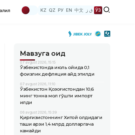
KZ
QZ
РУ
EN
中文
ق ز
ЎЗ
аҳлил
Мавзуга оид
07 avgust 2026, 15:15
Ўзбекистонда июль ойида 0,1
фоизлик дефляция қайд этилди
07 avgust 2026, 11:10
Ўзбекистон Қозоғистондан 10,6
минг тонна мол гўшти импорт
қилди
06 avgust 2026, 15:39
Қирғизистоннинг Хитой олдидаги
ташқи қарзи 1,4 млрд долларгача
камайди