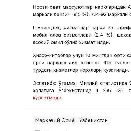
Ноозиқ-овқат маҳсулотлар нархларидан 
маркали бензин (8,5 %), АИ-92 маркали 
Шунингдек, хизматлар нархи ва тарифл
мобил алоқа хизматлари (2,4 %), шаҳа
асосий омил бўлиб хизмат қилди.
Ҳисоб-китоблар учун 10 мингдан ортиқ 
ортиқ нархлар қайд этилган. 419 турдаг
турдаги хизматлар нархлари кузатилди.
Эслатибю ўтамиз, Миллий статистика қ
ҳолатига Ўзбекистонда 1 236 126 
кўрсатмоқда
.
Марказий Осиё
Ўзбекистон