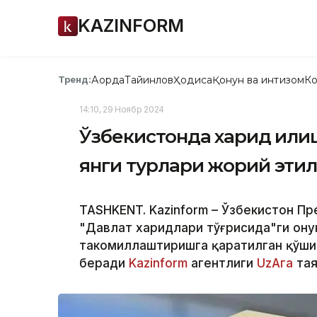
KAZINFORM
Ақорда
Тайинлов
Ҳодиса
Қонун ва интизом
Ко
Тренд:
14:10, 29 Ноябр 2024
Ўзбекистонда харид қил
янги турлари жорий эти
TASHKENT. Kazinform – Ўзбекистон Пр
"Давлат харидлари тўғрисида"ги Қон
такомиллаштиришга қаратилган қўшим
беради
Kazinform
агентлиги
UzAга
тая