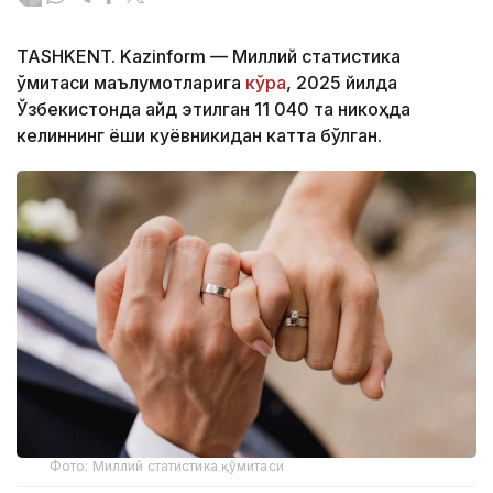
TASHKENT. Kazinform — Миллий статистика
қўмитаси маълумотларига
кўра
, 2025 йилда
Ўзбекистонда қайд этилган 11 040 та никоҳда
келиннинг ёши куёвникидан катта бўлган.
Фото: Миллий статистика қўмитаси