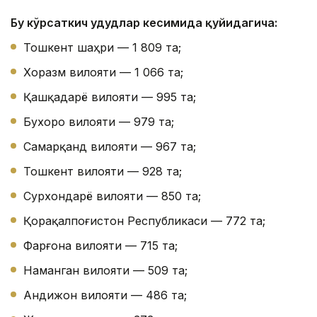
Бу кўрсаткич ҳудудлар кесимида қуйидагича:
Тошкент шаҳри — 1 809 та;
Хоразм вилояти — 1 066 та;
Қашқадарё вилояти — 995 та;
Бухоро вилояти — 979 та;
Самарқанд вилояти — 967 та;
Тошкент вилояти — 928 та;
Сурхондарё вилояти — 850 та;
Қорақалпоғистон Республикаси — 772 та;
Фарғона вилояти — 715 та;
Наманган вилояти — 509 та;
Андижон вилояти — 486 та;