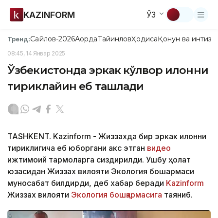
KAZINFORM
ЎЗ
Сайлов-2026
Ақорда
Тайинлов
Ҳодиса
Қонун ва интизо
Тренд:
08:45, 14 Январ 2025
Ўзбекистонда эркак кўлвор илонни
тириклайин еб ташлади
TASHKENT. Kazinform - Жиззахда бир эркак илонни
тириклигича еб юборгани акс этган
видео
ижтимоий тармоқларга сиздирилди. Ушбу ҳолат
юзасидан Жиззах вилояти Экология бошқармаси
муносабат билдирди, деб хабар беради
Kazinform
Жиззах вилояти
Экология бошқармасига
таяниб.