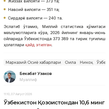
Жиззах вилояти — 373 та;
Навоий вилояти — 351 та;
Сирдарё вилояти — 240 та.
Эслатиб ўтамиз, Миллий статистика қўмитаси
маълумотларига кўра, 2026 йилнинг январь-июнь
ойларида Ўзбекистонда 373 389 та тирик туғилиш
ҳолатлари
қайд этилган
.
Марказий Осиё хабарлари
Оила
Никоҳ
Ўзбек
Бекабат Узаков
Муаллиф
11:10, 07 Август 2026
Ўзбекистон Қозоғистондан 10,6 минг