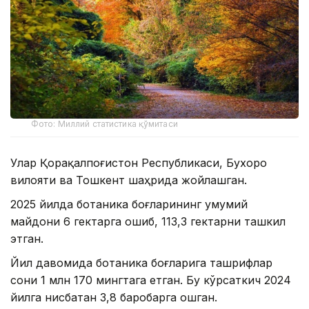
Фото: Миллий статистика қўмитаси
Улар Қорақалпоғистон Республикаси, Бухоро
вилояти ва Тошкент шаҳрида жойлашган.
2025 йилда ботаника боғларининг умумий
майдони 6 гектарга ошиб, 113,3 гектарни ташкил
этган.
Йил давомида ботаника боғларига ташрифлар
сони 1 млн 170 мингтага етган. Бу кўрсаткич 2024
йилга нисбатан 3,8 баробарга ошган.