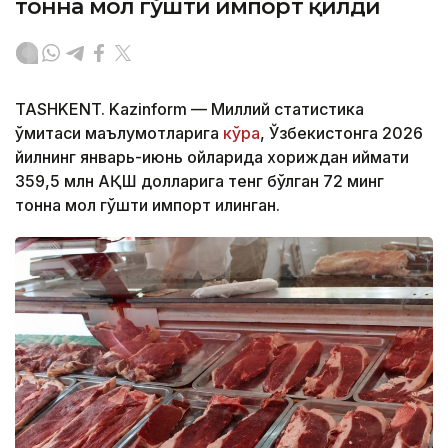
тонна мол гўшти импорт қилди
TASHKENT. Kazinform — Миллий статистика
қўмитаси маълумотларига
кўра
, Ўзбекистонга 2026
йилнинг январь-июнь ойларида хориждан қиймати
359,5 млн АҚШ долларига тенг бўлган 72 минг
тонна мол гўшти импорт қилинган.