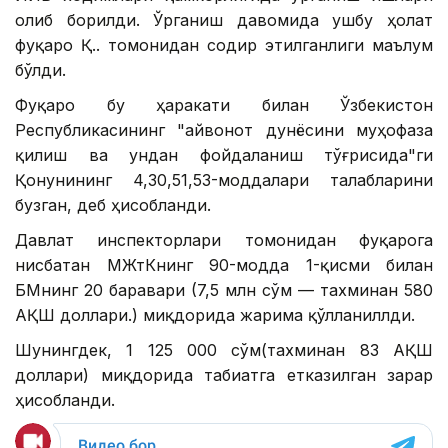
олиб борилди. Ўрганиш давомида ушбу ҳолат
фуқаро Қ.Ҳ. томонидан содир этилганлиги маълум
бўлди.
Фуқаро бу ҳаракати билан Ўзбекистон
Республикасининг "Ҳайвонот дунёсини муҳофаза
қилиш ва ундан фойдаланиш тўғрисида"ги
Қонунининг 4,30,51,53-моддалари талабларини
бузган, деб ҳисобланди.
Давлат инспекторлари томонидан фуқарога
нисбатан МЖтКнинг 90-модда 1-қисми билан
БҲМнинг 20 баравари (7,5 млн сўм — тахминан 580
АҚШ доллари.) миқдорида жарима қўлланиллди.
Шунингдек, 1 125 000 сўм(тахминан 83 АҚШ
доллари) миқдорида табиатга етказилган зарар
ҳисобланди.