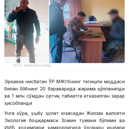
Фото: видеодан кадр
Эркакка нисбатан ЎР МЖтКнинг тегишли моддаси
билан БҲМнинг 20 бараварида жарима қўлланилди
ва 1 млн сўмдан ортиқ табиатга етказилган зарар
ҳисобланди
Унга кўра, ушбу ҳолат юзасидан Жиззах вилояти
Экология бошқармаси Зомин тумани бўлими ва
ИИБ ходимлари ҳамкорлигида ўрганиш ишлари