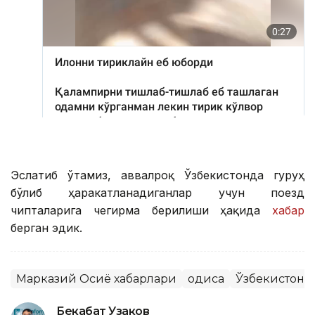
Эслатиб ўтамиз, аввалроқ Ўзбекистонда гуруҳ
бўлиб ҳаракатланадиганлар учун поезд
чипталарига чегирма берилиши ҳақида
хабар
берган эдик.
Марказий Осиё хабарлари
Ҳодиса
Ўзбекистон
Бекабат Узаков