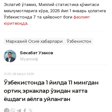
Эслатиб ўтамиз, Миллий статистика қўмитаси
маълумотларига кўра, 2026 йил 1 январь ҳолатига
Ўзбекистонда 7 та ҳайвонот боғи
фаолият
юритмоқда.
Марказий Осиё хабарлари
Ўзбекистон
Бекабат Узаков
Муаллиф
12:20, 08 Август 2026
Ўзбекистонда 1 йилда 11 мингдан
ортиқ эркаклар ўзидан катта
ёшдаги аёлга уйланган