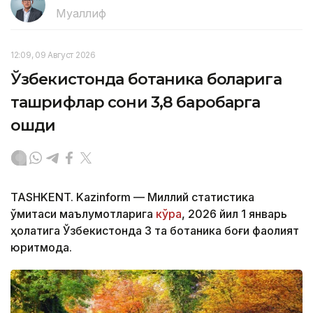
Муаллиф
12:09, 09 Август 2026
Ўзбекистонда ботаника боғларига
ташрифлар сони 3,8 баробарга
ошди
TASHKENT. Kazinform — Миллий статистика
қўмитаси маълумотларига
кўра
, 2026 йил 1 январь
ҳолатига Ўзбекистонда 3 та ботаника боғи фаолият
юритмоқда.