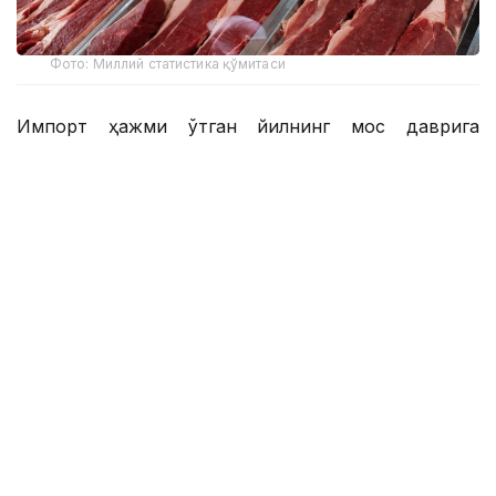
Фото: Миллий статистика қўмитаси
Импорт ҳажми ўтган йилнинг мос даврига
нисбатан 6 минг тоннага ёки 9,1 фоизга ошган.
Мазкур даврда Ўзбекистонга энг кўп мол гўшти
етказиб берган давлатлар:
Ҳиндистон – 33,9 минг тонна
Беларусь – 19,6 минг тонна
Қозоғистон – 10,6 минг тонна
Покистон – 4 минг тонна
Бошқа давлатлар – 4 минг тонна
Эслатиб ўтамиз, Миллий статистика қўмитаси
маълумотларига кўра, 2026 йилнинг январь–